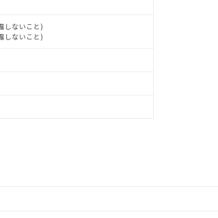
日時点で非含有を証明するもので、過去に遡って非含有を証明するも
令のフタル酸エステル類４物質の対応では、対応完了までの期間は出
結露しないこと)
備考欄に対応日を記載しておりました。
結露しないこと)
品への在庫切替を完了していることから、特段のことがない限り、20
す。
ードすることができます。