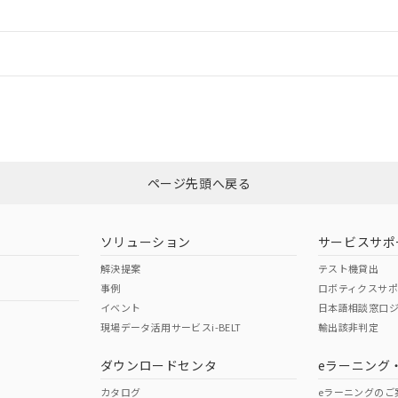
情報更新：
ログイン/会員登録
「カスタマーサポートセンタ お客様相談室」または貴社担当オムロン営
みください。
非含有証明書
※3
ページ先頭へ戻る
ダウンロードはこちら
ソリューション
サービスサポ
解決提案
テスト機貸出
事例
ロボティクスサ
イベント
日本語相談窓口
現場データ活用サービスi-BELT
輸出該非判定
I)
PBBs
PBDEs
DBP
ダウンロードセンタ
eラーニング
カタログ
eラーニングのご