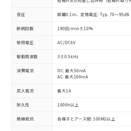
短絡片B方向差し込み時（短絡片取り外
仕入先様の事情に
があります。
以下の条件をお読
「○」：最大均質
音圧
距離0.1m、定格電圧: Typ. 70～
「×」：最大均質
本サービスは
当社は、これ
*EU RoHS指令（10物
「－」：未確認で
鉛(Pb) 1000ppm以下、
くものです。
う）を輸出ま
記
説明
六価クロム(Cr(Ⅵ)) 1
断続回数
190回/min±10%
当社制御機器
などの必要な
フタル酸ビス(2-エチルヘ
号
*中国RoHS10物質の基準値 
ル（DBP） 1000ppm
在庫状況およ
当社は規制貨
Pb(鉛) :1000ppm、 Hg
但し、RoHS指令で産
使用電圧
AC/DC6V
のであり、閲
ます。
Cr(Ⅵ)(六価クロム) : 
フタル酸エステル類の４
○
一定数以
DBP(フタル酸ジブチル) :
い。
当社は貴社製
DEHP(フタル酸ビス(2-エ
正式な納期状
置等に一切使
駆動周波数
3±0.5kHz
当社販売員に
※2 対応予定月
△
一定数に
当社は、貴社
オムロン制御
また当社は、
※2 環境保護使
消費電流
DC: 最大50mA
在庫状況およ
部品在庫の切り替
たしません。
－
在庫なし
AC: 最大100mA
す。
「ｅ」：有害物質
機器販売
マイパーツ機
「10」：通常の
突入電流
最大1A
ている必要が
味します。
空
受注生産
お客様が当ウ
※3 非含有証明
「－」：未確認で
白
耐久性
1000h以上
が、当社の製
さい。
下記の非含有証明
※当社の共同
絶縁抵抗
各端子とアース間: 100MΩ以上
いる法人を指
EU RoHS指令（
51物質の非含有証