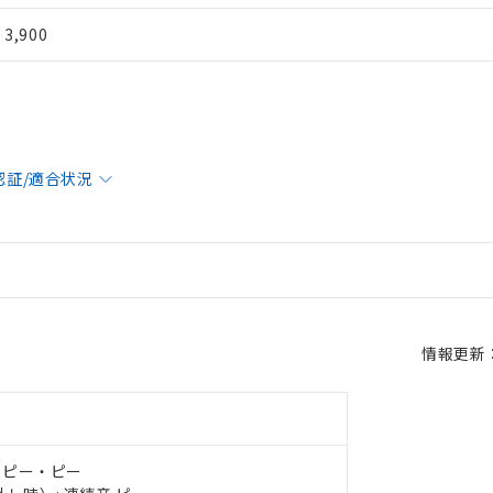
¥ 3,900
認証/適合状況
情報更新：2
 RoHS指令（10物質）の非含有に対応した製品が提供可能な商品です
oHS指令（10物質）の非含有に対応した製品に切り替える予定のある
 RoHS指令（10物質）の非含有に非対応の商品で、対応品を出す予
 RoHS指令（10物質）の非含有の対応状況を調査中または確認中の
・ピー・ピー
ンス料など無形物で、有害物質有無と関係のない商品です。
○×表