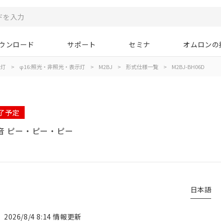
ウンロード
サポート
セミナ
オムロンの
示灯
>
φ16:照光・非照光・表示灯
>
M2BJ
>
形式仕様一覧
>
M2BJ-BH06D
終了予定
断続音 ピー・ピー・ピー
日本語
2026/8/4 8:14 情報更新