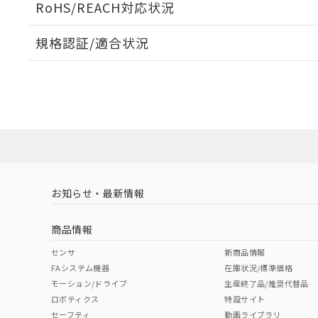
RoHS/REACH対応状況
規格認証/適合状況
EU RoHS
注意事項・凡例
M2BJ-BH06Dについての規格認証/適合状況については、
売店にお問い合わせください。
ダウンロードデータをご利用いただく前に、以下を必ずお読
対応状況
対応予定月
※1
※2
ソフトウェアの使用条件
対応済み
お知らせ・最新情報
中国 RoHS
注意事項・凡例
商品情報
中国 RoHS表
※1 ※2
センサ
新商品情報
FAシステム機器
在庫状況/標準価格
Pb
Hg
Cd
Cr(V
モーション/ドライブ
生産終了品/推奨代替品
ロボティクス
特設サイト
セーフティ
動画ライブラリ