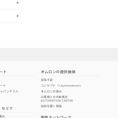
2026/7/29
業員または販
お問い合わせ
ート
オムロンの提供価値
目指す姿
ポート
コンセプト「i-Automation!」
ジャパンデスク
オムロンの強み
お客様との共創拠点
AUTOMATION CENTER
DIBP
BBP
DEHP
環境保護
技術を磨く現場
・セミナ
使用期限
案内
販売ネットワーク