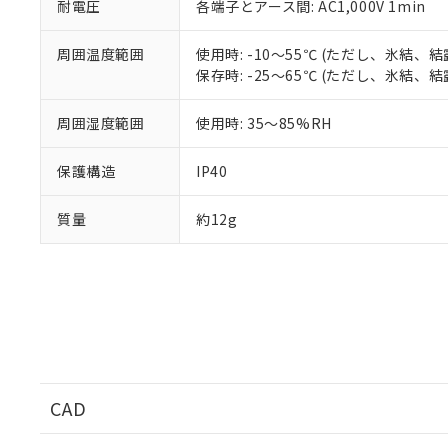
耐電圧
各端子とアース間: AC1,000V 1min
※本証明書は発行
また、RoHS指
周囲温度範囲
使用時: -10～55℃ (ただし、氷結、
混在することから
保存時: -25～65℃ (ただし、氷結、
既に当社にて対応
り割愛しておりま
周囲湿度範囲
使用時: 35～85%RH
保護構造
IP40
質量
約12g
CAD
ログイン/会員登録いただくと、CADデータをダウンロ