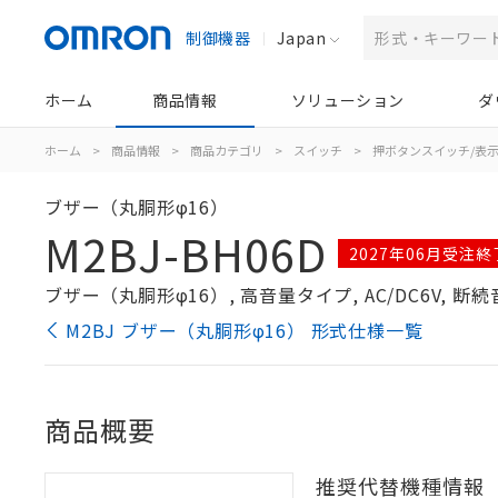
制御機器
Japan
ホーム
商品情報
ソリューション
ダ
ホーム
>
商品情報
>
商品カテゴリ
>
スイッチ
>
押ボタンスイッチ/表
ブザー（丸胴形φ16）
M2BJ-BH06D
2027年06月受注
ブザー（丸胴形φ16）, 高音量タイプ, AC/DC6V, 
M2BJ ブザー（丸胴形φ16） 形式仕様一覧
商品概要
推奨代替機種情報