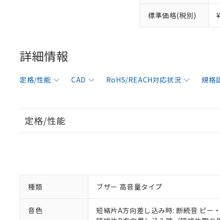
標準価格(税別)
詳細情報
定格/性能
CAD
RoHS/REACH対応状況
規格
定格/性能
※1 対応状況
対応済み：EU
対応予定：EU R
種類
ブザー 高音量タイプ
対応予定なし：EU
調査・確認中：EU
ご利用条件
音色
短絡片A方向差し込み時: 断続音 ピー
非該当品：ライセ
※1 中国RoHS