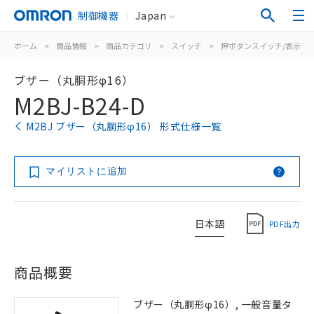
制御機器
Japan
ホーム
>
商品情報
>
商品カテゴリ
>
スイッチ
>
押ボタンスイッチ/表示灯
ブザー（丸胴形φ16）
M2BJ-B24-D
M2BJ ブザー（丸胴形φ16） 形式仕様一覧
マイリストに追加
日本語
PDF出力
商品概要
ブザー（丸胴形φ16）, 一般音量タ