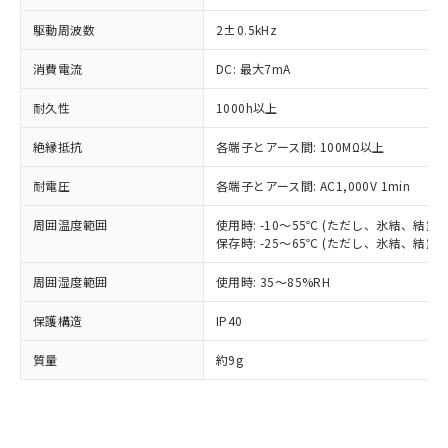
す。
対応予定：EU RoHS指令（10物質）の非含
駆動周波数
2±0.5kHz
ご利用条件
有に対応した製品に切り替える予定のある
消費電流
DC: 最大7mA
商品です。
対応予定なし：EU RoHS指令（10物質）の
以下の条件をお読みいただき、同意のうえ
耐久性
1000h以上
非含有に非対応の商品で、対応品を出す予
ご利用ください。
定はありません。
絶縁抵抗
各端子とアース間: 100MΩ以上
調査・確認中：EU RoHS指令（10物質）の
本サービスは、当社制御機器事業取扱
※1 中国RoHS○×表
非含有の対応状況を調査中または確認中の
商品の当社在庫状況および標準価格
耐電圧
各端子とアース間: AC1,000V 1min
商品です。
(税抜)を提供させていただくもので
「○」：最大均質材料含有率が中国RoHSの
非該当品：ライセンス料など無形物で、有
周囲温度範囲
使用時: -10～55℃ (ただし、氷結、結露
す。
基準値以下であることを示します。
害物質有無と関係のない商品です。
保存時: -25～65℃ (ただし、氷結、結露
当社制御機器事業取扱商品の中には、
「×」：最大均質材料含有率が中国RoHSの
仕入先様の事情により、非含有部品として
本サービスの対象外となる商品もある
基準値を超えていることを示します。
いたものが、含有品と判明した場合などや
周囲湿度範囲
使用時: 35～85%RH
当社は、これら貴社製品のうち、外国
ことをご了承ください。
「－」：未確認です。当社販売部門へお問
むを得ず変更することがあります。
為替および外国貿易法に定める商品
在庫状況および標準価格照会結果は、
い合わせください。
保護構造
IP40
（以下｢規制貨物等」という）を輸出
記載している更新日時点での社内デー
*EU RoHS指令（10物質）：
または国外への提供する場合は、日本
記
タに基づき作成されるものであり、閲
説明
鉛(Pb) 1000ppm以下、 水銀(Hg) 1000ppm以下、 カド
質量
約9g
*中国RoHS10物質の基準値 (GB/T26572)：
国政府の輸出許可(または役務取引許
号
覧された時点での実際の在庫および標
ミウム(Cd) 100ppm以下、
Pb(鉛) :1000ppm、 Hg(水銀) : 1000ppm、 Cd(カドミウ
可)を取得するなどの必要な手続きを
六価クロム(Cr(Ⅵ)) 1000ppm以下、ポリ臭化ビフェニル
ム) : 100ppm、
準価格とは異なる場合があることをご
類(PBB) 1000ppm以下、ポリ臭化ジフェニルエーテル類
Cr(Ⅵ)(六価クロム) : 1000ppm、 PBBs(ポリ臭化ビフェ
とります。
了承ください。
(PBDE) 1000ppm以下、フタル酸ビス(2-エチルヘキシ
○
一定数以上の在庫あり
ニル類) : 1000ppm、 PBDEs(ポリ臭化ジフェニルエーテ
当社は規制貨物を破棄する場合は、完
ル) (DEHP)(別名：DOP) 1000ppm以下、フタル酸ブチ
正式な納期状況および標準価格はお客
ル類) : 1000ppm、