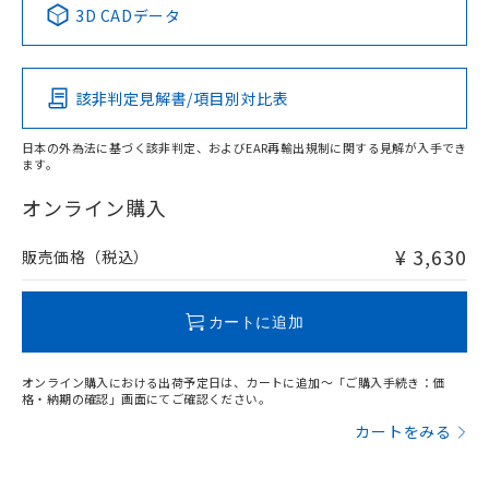
用者の範囲」に記載されている法人を
3D CADデータ
るもので、過去に遡って非含有を証明する
指します。
ものではありません。
Pb
Hg
Cd
Cr(VI)
また、RoHS指令のフタル酸エステル類４
物質の対応では、対応完了までの期間は出
該非判定見解書/項目別対比表
X
O
O
O
荷製品に未対応品が混在することから備考
欄に対応日を記載しておりました。
日本の外為法に基づく該非判定、およびEAR再輸出規制に関する見解が入手でき
既に当社にて対応品への在庫切替を完了
ます。
していることから、特段のことがない限
"対応済み"や非含有の記載がされた商品であっても、流通
り、2022年1月12日より割愛しておりま
在庫等で未対応品が混在する可能性があります。
オンライン購入
す。
非含有品が必要な際は、弊社営業部門もしくは販売店へお
問い合わせください。
¥ 3,630
販売価格（税込）
この製品のRoHS/REACH対応状況ページへ
カートに追加
オンライン購入における出荷予定日は、カートに追加～「ご購入手続き：価
格・納期の確認」画面にてご確認ください。
カートをみる