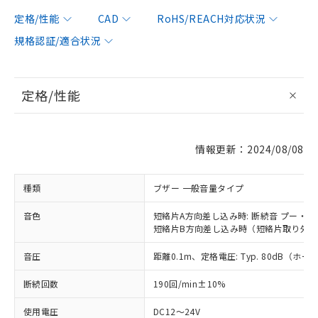
定格/性能
CAD
RoHS/REACH対応状況
規格認証/適合状況
定格/性能
情報更新：2024/08/08
種類
ブザー 一般音量タイプ
音色
短絡片A方向差し込み時: 断続音 プー・
短絡片B方向差し込み時（短絡片取り外し時
音圧
距離0.1m、定格電圧: Typ. 80dB（ホ
※1 対応状況
断続回数
190回/min±10%
対応済み：EU RoHS指令（10物質）の
非含有に対応した製品が提供可能な商品で
使用電圧
DC12～24V