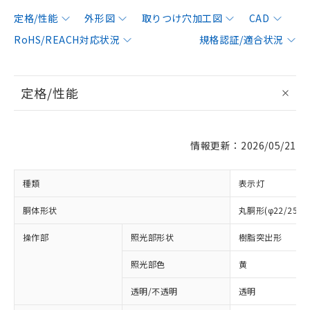
定格/性能
外形図
取りつけ穴加工図
CAD
RoHS/REACH対応状況
規格認証/適合状況
定格/性能
情報更新：2026/05/21
種類
表示灯
胴体形状
丸胴形(φ22/25m
操作部
照光部形状
樹脂突出形
照光部色
黄
透明/不透明
透明