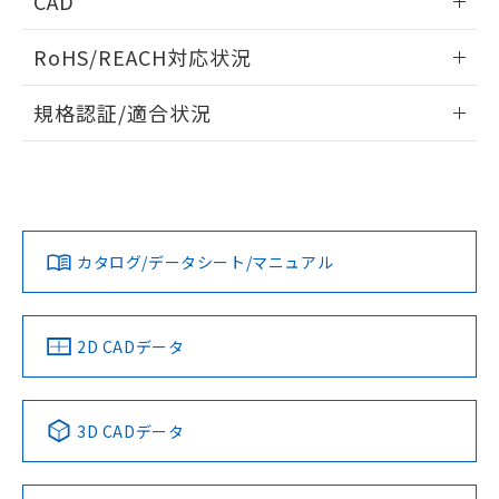
CAD
あります。
い合わせください。
お客様が当ウェブサイト上で当社にご
※3 非含有証明書ダウンロード
ログイン/会員登録いただくと、CADデータをダウンロー
登録された部品リストについて、当社
RoHS/REACH対応状況
ドすることができます。
および当社の共同利用者が、当社の製
下記の非含有証明書をダウンロードするこ
品・サービスに関するお客様との取
情報更新：2026/7/29
規格認証/適合状況
とができます。
合意する
キャンセル
引・商談に必要な範囲で利用すること
をご了承ください。
ログイン/会員登録
EU RoHS
注意事項・凡例
M22N-BP-TYA-YB-Pについての規格認証/適合状況について
EU RoHS指令（10物質）の非含有証明書
※当社の共同利用者とは、
"個人情報
は、「カスタマーサポートセンタ お客様相談室」または貴社
51物質の非含有証明書（当社基準）
の共同利用に関して"
の「1.共同利
担当オムロン営業員または販売店にお問い合わせください。
※本証明書は発行日時点で非含有を証明す
用者の範囲」に記載されている法人を
対応状況
対応予定月
※1
※2
るもので、過去に遡って非含有を証明する
ダウンロードデータをご利用いただく前に、以下を必ずお読
指します。
ものではありません。
みください。
お問い合わせ
カタログ/データシート/マニュアル
対応済み
また、RoHS指令のフタル酸エステル類４
ソフトウェアの使用条件
物質の対応では、対応完了までの期間は出
荷製品に未対応品が混在することから備考
中国 RoHS
注意事項・凡例
欄に対応日を記載しておりました。
2D CADデータ
既に当社にて対応品への在庫切替を完了
していることから、特段のことがない限
り、2022年1月12日より割愛しておりま
中国 RoHS表
※1 ※2
3D CADデータ
す。
Pb
Hg
Cd
Cr(VI)