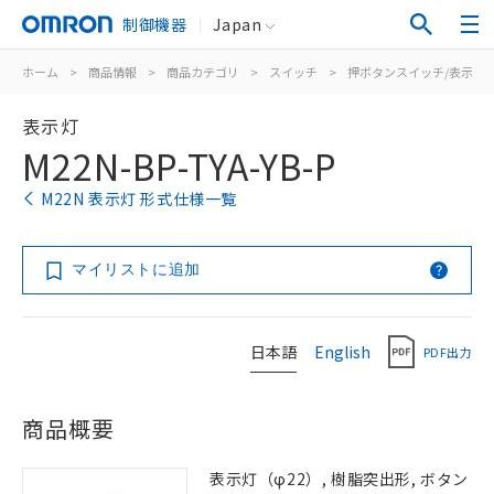
制御機器
Japan
ホーム
>
商品情報
>
商品カテゴリ
>
スイッチ
>
押ボタンスイッチ/表示灯
表示灯
M22N-BP-TYA-YB-P
M22N 表示灯 形式仕様一覧
マイリストに追加
日本語
English
PDF出力
商品概要
表示灯（φ22）, 樹脂突出形, ボタン