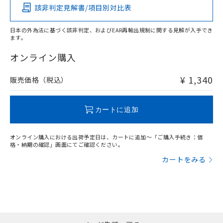
該非判定見解書/項目別対比表
O
O
O
O
日本の外為法に基づく該非判定、およびEAR再輸出規制に関する見解が入手でき
ます。
"対応済み"や非含有の記載がされた商品であっても、流通
在庫等で未対応品が混在する可能性があります。
オンライン購入
非含有品が必要な際は、弊社営業部門もしくは販売店へお
問い合わせください。
¥ 1,340
販売価格（税込）
この製品のRoHS/REACH対応状況ページへ
カートに追加
オンライン購入における出荷予定日は、カートに追加～「ご購入手続き：価
格・納期の確認」画面にてご確認ください。
カートをみる