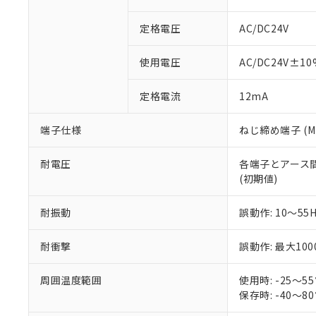
対応予定なし：EU
調査・確認中：EU
ご利用条件
定格電圧
AC/DC24V
非該当品：ライセ
※1 中国RoHS
仕入先様の事情に
使用電圧
AC/DC24V±10
があります。
以下の条件をお読
「○」：最大均質
「×」：最大均質
本サービスは
当社は、これ
定格電流
*EU RoHS指令（10物
12mA
「－」：未確認で
鉛(Pb) 1000ppm以下、
くものです。
う）を輸出ま
記
説明
六価クロム(Cr(Ⅵ)) 1
当社制御機器
などの必要な
フタル酸ビス(2-エチルヘ
端子仕様
ねじ締め端子 (M3
号
*中国RoHS10物質の基準値 
ル（DBP） 1000ppm
在庫状況およ
当社は規制貨
Pb(鉛) :1000ppm、 Hg
但し、RoHS指令で産
のであり、閲
ます。
Cr(Ⅵ)(六価クロム) : 
フタル酸エステル類の４
耐電圧
各端子とアース間: A
○
一定数以
DBP(フタル酸ジブチル) :
い。
当社は貴社製
DEHP(フタル酸ビス(2-エ
(初期値)
正式な納期状
置等に一切使
当社販売員に
※2 対応予定月
△
一定数に
当社は、貴社
耐振動
誤動作: 10～55
オムロン制御
また当社は、
※2 環境保護使
在庫状況およ
部品在庫の切り替
たしません。
－
在庫なし
す。
耐衝撃
誤動作: 最大100
「ｅ」：有害物質
機器販売
マイパーツ機
「10」：通常の
ている必要が
味します。
周囲温度範囲
使用時: -25～
空
受注生産
お客様が当ウ
※3 非含有証明
「－」：未確認で
保存時: -40～
白
が、当社の製