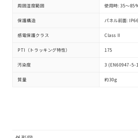
さい。
下記の非含有証明
周囲湿度範囲
使用時: 35～85
※当社の共同
いる法人を指
EU RoHS指令（
保護構造
51物質の非含有証
パネル前面: IP66
※本証明書は発行
また、RoHS指
感電保護クラス
Class II
混在することから
既に当社にて対応
PTI（トラッキング特性）
175
り割愛しておりま
汚染度
3 (EN60947-5-
質量
約30g
外形図