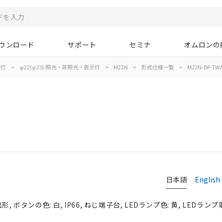
ウンロード
サポート
セミナ
オムロンの
示灯
>
φ22(φ25):照光・非照光・表示灯
>
M22N
>
形式仕様一覧
>
M22N-BP-TWA
日本語
English
, ボタンの色: 白, IP66, ねじ端子台, LEDランプ色: 黄, LEDランプ