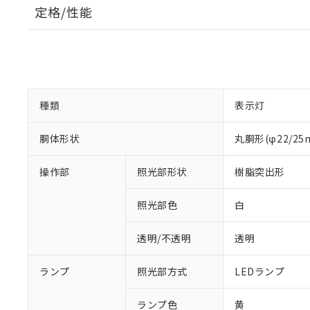
定格/性能
種類
表示灯
胴体形状
丸胴形(φ22/2
操作部
照光部形状
樹脂突出形
照光部色
白
透明/不透明
透明
※1 対応状況
ランプ
照光部方式
LEDランプ
対応済み：EU
対応予定：EU R
ランプ色
黄