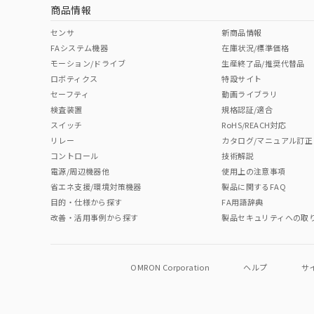
商品情報
No
No
No
No
中国 RoHS表
※1 ※2
センサ
新商品情報
FAシステム機器
在庫状況/標準価格
Pb
Hg
Cd
Cr(V
モーション/ドライブ
生産終了品/推奨代替品
ロボティクス
特設サイト
セーフティ
動画ライブラリ
検査装置
規格認証/適合
O
O
O
O
スイッチ
RoHS/REACH対応
リレー
カタログ/マニュアル訂正
コントロール
技術解説
"対応済み"や非含有の記載がされた商品であっても、流通
電源/周辺機器他
使用上の注意事項
非含有品が必要な際は、弊社営業部門もしくは販売店へお
省エネ支援/環境対策機器
製品に関するFAQ
目的・仕様から探す
FA用語辞典
改善・活用事例から探す
製品セキュリティへの取
OMRON Corporation
ヘルプ
サ