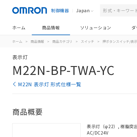
制御機器
Japan
ホーム
商品情報
ソリューション
ダ
ホーム
>
商品情報
>
商品カテゴリ
>
スイッチ
>
押ボタンスイッチ/表
表示灯
M22N-BP-TWA-YC
M22N 表示灯 形式仕様一覧
商品概要
表示灯（φ22）, 樹脂突出形
AC/DC24V