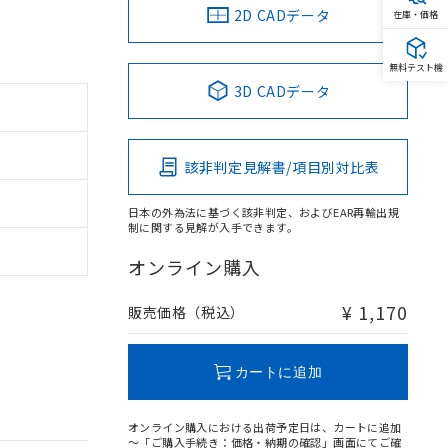
2D CADデータ
在庫・価格
無料テスト機
3D CADデータ
該非判定見解書/項目別対比表
日本の外為法に基づく該非判定、およびEAR再輸出規
制に関する見解が入手できます。
オンライン購入
¥ 1,170
販売価格（税込）
カートに追加
オンライン購入における出荷予定日は、カートに追加
～「ご購入手続き：価格・納期の確認」画面にてご確