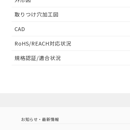
取りつけ穴加工図
CAD
ログイン/会員登録いただくと、CADデータをダウンロ
RoHS/REACH対応状況
規格認証/適合状況
EU RoHS
注意事項・凡例
UL認証
CSA認証
CEマーキング
ダウンロードデータをご利用いただく前に、以下を必ずお読
Yes
Yes
Yes
対応状況
対応予定月
※1
※2
ソフトウェアの使用条件
対応済み
LR型式承認
DNV型式承認
BV型式承認
KR
（イギリス
（ノルウェー
（フランス
（
お知らせ・最新情報
中国 RoHS
注意事項・凡例
船舶規格）
船舶規格）
船舶規格）
船