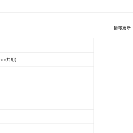
情報更新：2
5mm共用)
 RoHS指令（10物質）の非含有に対応した製品が提供可能な商品です
oHS指令（10物質）の非含有に対応した製品に切り替える予定のある