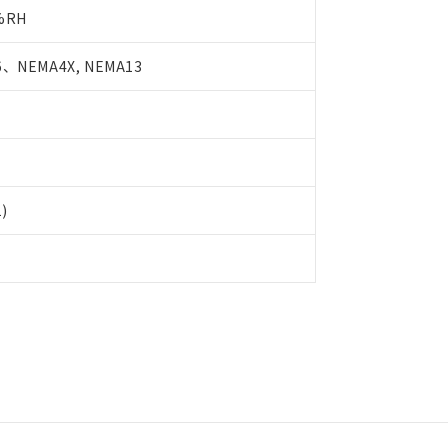
書をダウンロードすることができます。
%RH
利用者とは、
"個人情報の共同利用に関して"
の「1.共同利用者の
します。
10物質）の非含有証明書
明書（当社基準）
、NEMA4X, NEMA13
日時点で非含有を証明するもので、過去に遡って非含有を証明するも
令のフタル酸エステル類４物質の対応では、対応完了までの期間は出
備考欄に対応日を記載しておりました。
品への在庫切替を完了していることから、特段のことがない限り、20
す。
1)