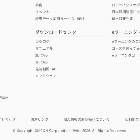
事例
ロボティクスサ
No
No
イベント
日本語相談窓口
現場データ活用サービスi-BELT
輸出該非判定
I)
PBBs
PBDEs
DBP
ダウンロードセンタ
eラーニング
この製品の規格認証/適合
その他の認証はこちらのページからご
カタログ
eラーニングのご
マニュアル
コースを選んで受
O
O
O
2D CAD
eラーニングコー
3D CAD
電気制御CAD
在庫等で未対応品が混在する可能性があります。
ソフトウェア
問い合わせください。
この製品のRoHS/REACH対応
り組み
イトマップ
関連リンク
個人情報の
取り扱いについて
ご利用条
© Copyright OMRON Corporation 1996 - 2026.
All Rights Reserved.