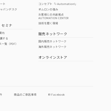
ポート
コンセプト「i-Automation!」
ジャパンデスク
オムロンの強み
お客様との共創拠点
AUTOMATION CENTER
DIBP
BBP
DEHP
環境保護
技術を磨く現場
・セミナ
状況ページへ
使用期限
検索ください
案内
販売ネットワーク
講する
O
O
O
e
国内販売ネットワーク
ス一覧（PDF）
海外販売ネットワーク
オンラインストア
状況ページへ
件
商品のご承諾事項
Facebook