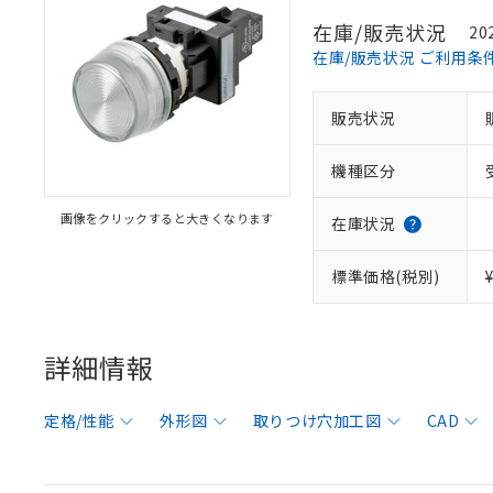
在庫/販売状況
20
在庫/販売状況 ご利用条
販売状況
機種区分
画像をクリックすると大きくなります
在庫状況
標準価格(税別)
詳細情報
定格/性能
外形図
取りつけ穴加工図
CAD