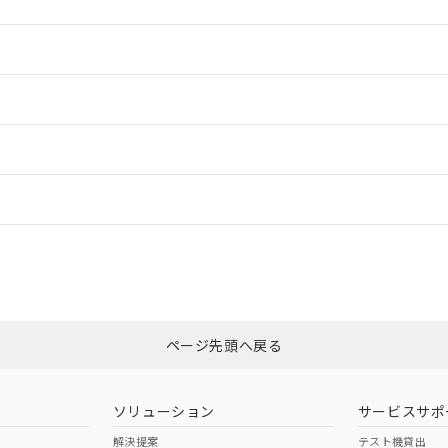
情報更新：2
情報更新：2
ードすることができます。
情報更新：
ログイン/会員登録
CCC認証
電波法
みください。
N/A
N/A
非含有証明書
※3
ページ先頭へ戻る
ダウンロードはこちら
型式承認
NK型式承認
ABS型式承認
韓国
（日本
（アメリカ
ソリューション
サービスサポ
舶規格）
船舶規格）
船舶規格）
解決提案
テスト機貸出