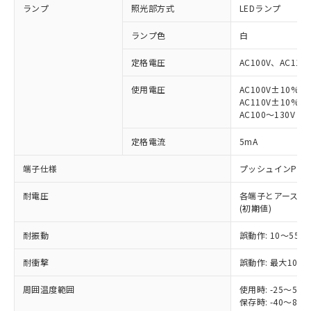
ランプ
照光部方式
LEDランプ
ランプ色
白
定格電圧
AC100V、AC110
※1 対応状況
使用電圧
AC100V±10%
AC110V±10%
AC100～130V
対応済み：EU RoHS指令（10物質）の
非含有に対応した製品が提供可能な商品で
定格電流
5mA
す。
対応予定：EU RoHS指令（10物質）の非含
端子仕様
プッシュインPlu
ご利用条件
有に対応した製品に切り替える予定のある
商品です。
耐電圧
各端子とアース間: AC
対応予定なし：EU RoHS指令（10物質）の
(初期値)
以下の条件をお読みいただき、同意のうえ
非含有に非対応の商品で、対応品を出す予
ご利用ください。
定はありません。
耐振動
誤動作: 10～55Hz
調査・確認中：EU RoHS指令（10物質）の
本サービスは、当社制御機器事業取扱
※1 中国RoHS○×表
耐衝撃
誤動作: 最大1000
非含有の対応状況を調査中または確認中の
商品の当社在庫状況および標準価格
商品です。
(税抜)を提供させていただくもので
周囲温度範囲
使用時: -25～5
「○」：最大均質材料含有率が中国RoHSの
非該当品：ライセンス料など無形物で、有
す。
保存時: -40～8
基準値以下であることを示します。
害物質有無と関係のない商品です。