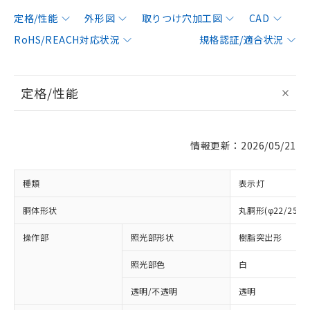
定格/性能
外形図
取りつけ穴加工図
CAD
RoHS/REACH対応状況
規格認証/適合状況
定格/性能
情報更新：2026/05/21
種類
表示灯
胴体形状
丸胴形(φ22/25m
操作部
照光部形状
樹脂突出形
照光部色
白
透明/不透明
透明