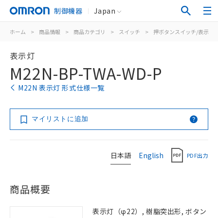
制御機器
Japan
ホーム
>
商品情報
>
商品カテゴリ
>
スイッチ
>
押ボタンスイッチ/表示灯
表示灯
M22N-BP-TWA-WD-P
M22N 表示灯 形式仕様一覧
マイリストに追加
日本語
English
PDF出力
商品概要
表示灯（φ22）, 樹脂突出形, ボタン