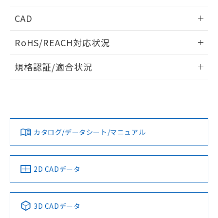
「－」：未確認です。当社販売部門へお問
あります。
情報更新：2026/05/21
い合わせください。
CAD
お客様が当ウェブサイト上で当社にご
※3 非含有証明書ダウンロード
登録された部品リストについて、当社
ログイン/会員登録いただくと、CADデータをダウンロー
および当社の共同利用者が、当社の製
RoHS/REACH対応状況
ドすることができます。
下記の非含有証明書をダウンロードするこ
品・サービスに関するお客様との取
とができます。
合意する
キャンセル
情報更新：2026/7/29
引・商談に必要な範囲で利用すること
規格認証/適合状況
をご了承ください。
EU RoHS指令（10物質）の非含有証明書
ログイン/会員登録
※当社の共同利用者とは、
"個人情報
EU RoHS
注意事項・凡例
M22N-BP-TWA-WD-Pについての規格認証/適合状況について
51物質の非含有証明書（当社基準）
の共同利用に関して"
の「1.共同利
は、「カスタマーサポートセンタ お客様相談室」または貴社
※本証明書は発行日時点で非含有を証明す
用者の範囲」に記載されている法人を
担当オムロン営業員または販売店にお問い合わせください。
るもので、過去に遡って非含有を証明する
指します。
対応状況
対応予定月
※1
※2
ものではありません。
ダウンロードデータをご利用いただく前に、以下を必ずお読
また、RoHS指令のフタル酸エステル類４
みください。
お問い合わせ
カタログ/データシート/マニュアル
対応済み
物質の対応では、対応完了までの期間は出
ソフトウェアの使用条件
荷製品に未対応品が混在することから備考
欄に対応日を記載しておりました。
中国 RoHS
注意事項・凡例
2D CADデータ
既に当社にて対応品への在庫切替を完了
していることから、特段のことがない限
り、2022年1月12日より割愛しておりま
中国 RoHS表
す。
※1 ※2
3D CADデータ
Pb
Hg
Cd
Cr(VI)