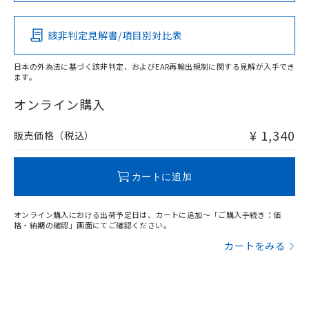
該非判定見解書/項目別対比表
O
O
O
O
日本の外為法に基づく該非判定、およびEAR再輸出規制に関する見解が入手でき
ます。
"対応済み"や非含有の記載がされた商品であっても、流通
在庫等で未対応品が混在する可能性があります。
オンライン購入
非含有品が必要な際は、弊社営業部門もしくは販売店へお
問い合わせください。
¥ 1,340
販売価格（税込）
この製品のRoHS/REACH対応状況ページへ
カートに追加
オンライン購入における出荷予定日は、カートに追加～「ご購入手続き：価
格・納期の確認」画面にてご確認ください。
カートをみる