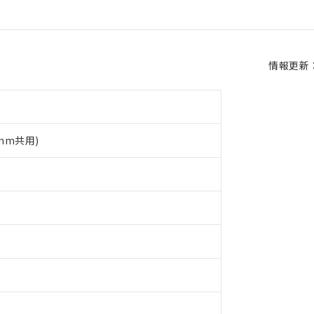
情報更新：2
5mm共用)
 RoHS指令（10物質）の非含有に対応した製品が提供可能な商品です