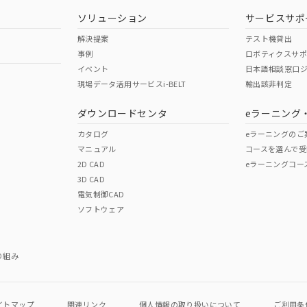
型式承認
NK型式承認
ABS型式承認
韓国
（日本
（アメリカ
ソリューション
サービスサポ
舶規格）
船舶規格）
船舶規格）
解決提案
テスト機貸出
事例
ロボティクスサ
No
No
イベント
日本語相談窓口
現場データ活用サービスi-BELT
輸出該非判定
I)
PBBs
PBDEs
DBP
ダウンロードセンタ
eラーニング
この製品の規格認証/適合
その他の認証はこちらのページからご
カタログ
eラーニングのご
マニュアル
コースを選んで受
O
O
O
2D CAD
eラーニングコー
3D CAD
電気制御CAD
在庫等で未対応品が混在する可能性があります。
ソフトウェア
問い合わせください。
この製品のRoHS/REACH対応
り組み
イトマップ
関連リンク
個人情報の
取り扱いについて
ご利用条