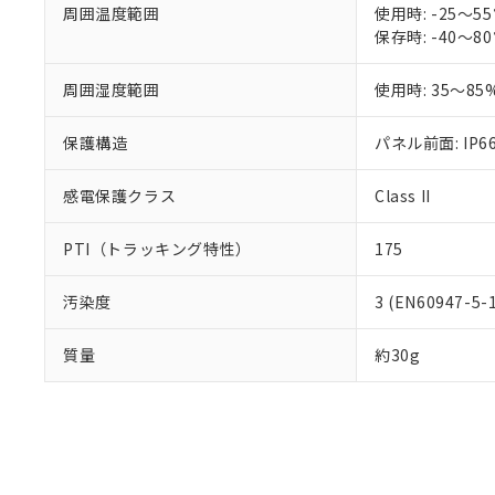
白
が、当社の製
周囲温度範囲
使用時: -25～
さい。
保存時: -40～
下記の非含有証明
※当社の共同
いる法人を指
EU RoHS指令（
周囲湿度範囲
使用時: 35～85
51物質の非含有証
※本証明書は発行
保護構造
パネル前面: IP66
また、RoHS指
混在することから
感電保護クラス
Class II
既に当社にて対応
り割愛しておりま
PTI（トラッキング特性）
175
汚染度
3 (EN60947-5-
質量
約30g