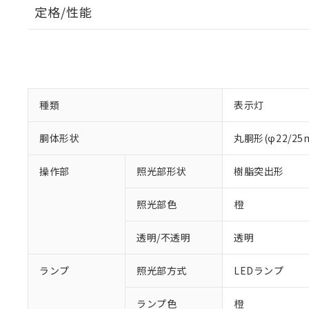
定格/性能
種類
表示灯
胴体形状
丸胴形(φ22/2
操作部
照光部形状
樹脂突出形
照光部色
橙
透明/不透明
透明
ランプ
照光部方式
LEDランプ
※1 対応状況
ランプ色
橙
対応済み：EU