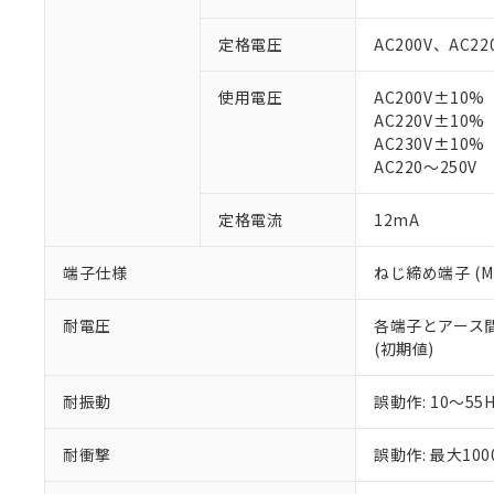
対応予定：EU R
対応予定なし：EU
定格電圧
AC200V、AC22
調査・確認中：EU
ご利用条件
非該当品：ライセ
使用電圧
AC200V±10%
※1 中国RoHS
仕入先様の事情に
AC220V±10%
があります。
以下の条件をお読
AC230V±10%
「○」：最大均質
AC220～250V
「×」：最大均質
本サービスは
当社は、これ
*EU RoHS指令（10物
「－」：未確認で
鉛(Pb) 1000ppm以下、
くものです。
う）を輸出ま
記
説明
六価クロム(Cr(Ⅵ)) 1
定格電流
12mA
当社制御機器
などの必要な
フタル酸ビス(2-エチルヘ
号
*中国RoHS10物質の基準値 
ル（DBP） 1000ppm
在庫状況およ
当社は規制貨
Pb(鉛) :1000ppm、 Hg
但し、RoHS指令で産
端子仕様
ねじ締め端子 (M3
のであり、閲
ます。
Cr(Ⅵ)(六価クロム) : 
フタル酸エステル類の４
○
一定数以
DBP(フタル酸ジブチル) :
い。
当社は貴社製
DEHP(フタル酸ビス(2-エ
正式な納期状
置等に一切使
耐電圧
各端子とアース間: A
当社販売員に
※2 対応予定月
△
一定数に
当社は、貴社
(初期値)
オムロン制御
また当社は、
※2 環境保護使
在庫状況およ
部品在庫の切り替
たしません。
－
在庫なし
耐振動
誤動作: 10～55
す。
「ｅ」：有害物質
機器販売
マイパーツ機
「10」：通常の
耐衝撃
誤動作: 最大100
ている必要が
味します。
空
受注生産
お客様が当ウ
※3 非含有証明
「－」：未確認で