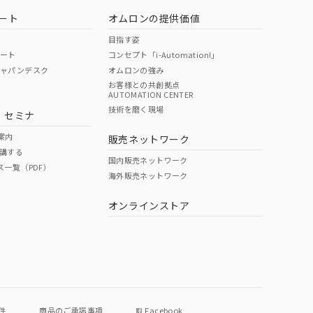
ート
オムロンの提供価値
目指す姿
ポート
コンセプト「i-Automation!」
ジャパンデスク
オムロンの強み
お客様との共創拠点
AUTOMATION CENTER
DIBP
BBP
DEHP
環境保護
技術を磨く現場
・セミナ
状況ページへ
使用期限
検索ください
案内
販売ネットワーク
講する
O
O
O
e
国内販売ネットワーク
ス一覧（PDF）
海外販売ネットワーク
オンラインストア
状況ページへ
件
商品のご承諾事項
Facebook