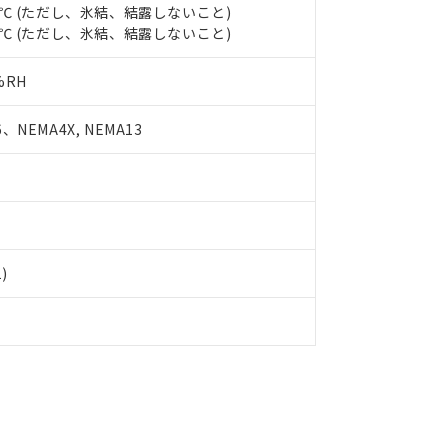
品・サービスに関するお客様との取引・商談に必要な範囲で利用す
55℃ (ただし、氷結、結露しないこと)
合意する
キャンセル
80℃ (ただし、氷結、結露しないこと)
書をダウンロードすることができます。
利用者とは、
"個人情報の共同利用に関して"
の「1.共同利用者の
します。
10物質）の非含有証明書
%RH
明書（当社基準）
日時点で非含有を証明するもので、過去に遡って非含有を証明するも
、NEMA4X, NEMA13
令のフタル酸エステル類４物質の対応では、対応完了までの期間は出
備考欄に対応日を記載しておりました。
品への在庫切替を完了していることから、特段のことがない限り、20
す。
1)