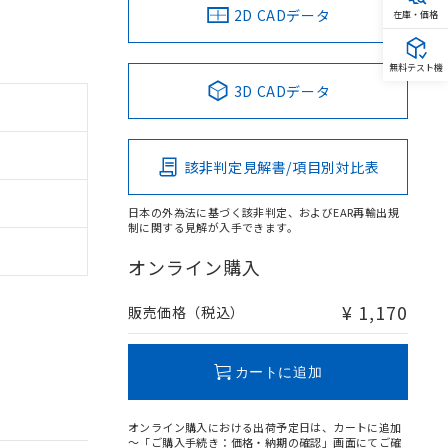
2D CADデータ
在庫・価格
無料テスト機
3D CADデータ
該非判定見解書/項目別対比表
日本の外為法に基づく該非判定、およびEAR再輸出規
制に関する見解が入手できます。
オンライン購入
¥ 1,170
販売価格（税込）
カートに追加
オンライン購入における出荷予定日は、カートに追加
～「ご購入手続き：価格・納期の確認」画面にてご確