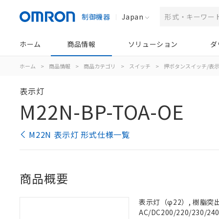
制御機器
Japan
ホーム
商品情報
ソリューション
ダ
ホーム
>
商品情報
>
商品カテゴリ
>
スイッチ
>
押ボタンスイッチ/表
表示灯
M22N-BP-TOA-OE
M22N 表示灯 形式仕様一覧
商品概要
表示灯（φ22）, 樹脂突出形
AC/DC200/220/230/24