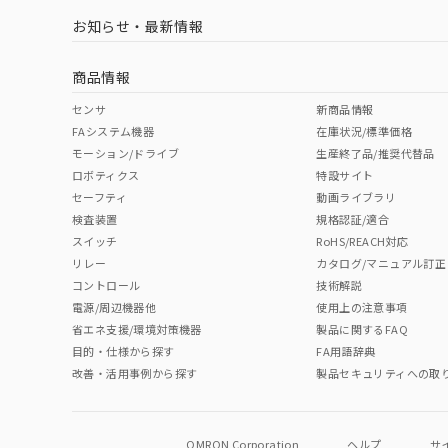
LR型式承認
DNV型式承認
BV型式承認
KR
（イギリス
（ノルウェー
（フランス
（
お知らせ・最新情報
中国 RoHS
注意事項・凡例
船舶規格）
船舶規格）
船舶規格）
船
商品情報
No
No
No
No
中国 RoHS表
※1 ※2
センサ
新商品情報
FAシステム機器
在庫状況/標準価格
Pb
Hg
Cd
Cr(V
モーション/ドライブ
生産終了品/推奨代替品
ロボティクス
特設サイト
セーフティ
動画ライブラリ
検査装置
規格認証/適合
O
O
O
O
スイッチ
RoHS/REACH対応
リレー
カタログ/マニュアル訂正
コントロール
技術解説
"対応済み"や非含有の記載がされた商品であっても、流通
電源/周辺機器他
使用上の注意事項
非含有品が必要な際は、弊社営業部門もしくは販売店へお
省エネ支援/環境対策機器
製品に関するFAQ
目的・仕様から探す
FA用語辞典
改善・活用事例から探す
製品セキュリティへの取
OMRON Corporation
ヘルプ
サ