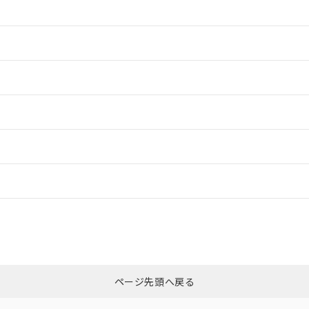
情報更新：2
情報更新：2
ードすることができます。
情報更新：
ログイン/会員登録
CCC認証
電波法
みください。
Yes
N/A
非含有証明書
※3
ページ先頭へ戻る
ダウンロードはこちら