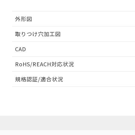
外形図
取りつけ穴加工図
CAD
ログイン/会員登録いただくと、CADデータをダウンロ
RoHS/REACH対応状況
規格認証/適合状況
EU RoHS
注意事項・凡例
UL認証
CSA認証
CEマーキング
ダウンロードデータをご利用いただく前に、以下を必ずお読
Yes
Yes
Yes
対応状況
対応予定月
※1
※2
ソフトウェアの使用条件
対応済み