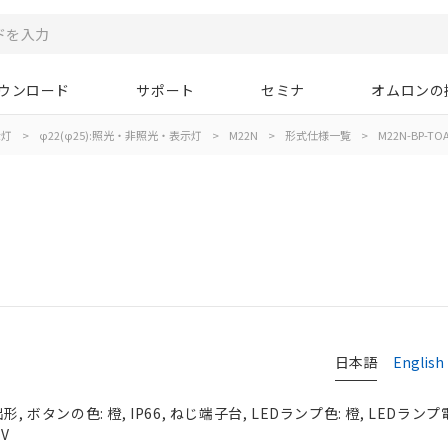
ウンロード
サポート
セミナ
オムロンの
示灯
>
φ22(φ25):照光・非照光・表示灯
>
M22N
>
形式仕様一覧
>
M22N-BP-TO
日本語
English
, ボタンの色: 橙, IP66, ねじ端子台, LEDランプ色: 橙, LEDランプ
0V