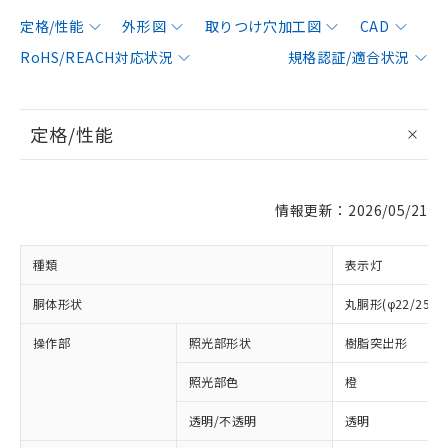
定格/性能
外形図
取りつけ穴加工図
CAD
RoHS/REACH対応状況
規格認証/適合状況
定格/性能
情報更新：2026/05/21
種類
表示灯
胴体形状
丸胴形(φ22/25m
操作部
照光部形状
樹脂突出形
照光部色
橙
透明/不透明
透明