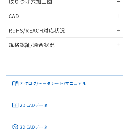
り引きをいたしません。
取りつけ穴加工図
メンバーズにご登録されている必要が
「－」：未確認です。当社販売部門へお問
あります。
い合わせください。
情報更新：2026/05/21
お客様が当ウェブサイト上で当社にご
CAD
※3 非含有証明書ダウンロード
登録された部品リストについて、当社
ログイン/会員登録いただくと、CADデータをダウンロー
および当社の共同利用者が、当社の製
RoHS/REACH対応状況
下記の非含有証明書をダウンロードするこ
ドすることができます。
品・サービスに関するお客様との取
とができます。
合意する
キャンセル
引・商談に必要な範囲で利用すること
情報更新：2026/7/29
規格認証/適合状況
をご了承ください。
EU RoHS指令（10物質）の非含有証明書
※当社の共同利用者とは、
"個人情報
ログイン/会員登録
EU RoHS
注意事項・凡例
51物質の非含有証明書（当社基準）
M22N-BP-TOA-OE-Pについての規格認証/適合状況について
の共同利用に関して"
の「1.共同利
※本証明書は発行日時点で非含有を証明す
は、「カスタマーサポートセンタ お客様相談室」または貴社
用者の範囲」に記載されている法人を
るもので、過去に遡って非含有を証明する
担当オムロン営業員または販売店にお問い合わせください。
指します。
対応状況
ものではありません。
対応予定月
※1
※2
ダウンロードデータをご利用いただく前に、以下を必ずお読
また、RoHS指令のフタル酸エステル類４
みください。
お問い合わせ
カタログ/データシート/マニュアル
対応済み
物質の対応では、対応完了までの期間は出
ソフトウェアの使用条件
荷製品に未対応品が混在することから備考
欄に対応日を記載しておりました。
既に当社にて対応品への在庫切替を完了
中国 RoHS
注意事項・凡例
2D CADデータ
していることから、特段のことがない限
り、2022年1月12日より割愛しておりま
す。
中国 RoHS表
※1 ※2
3D CADデータ