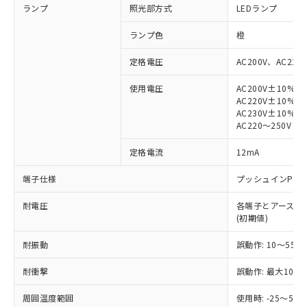
ランプ
照光部方式
LEDランプ
ランプ色
橙
定格電圧
AC200V、AC220
使用電圧
AC200V±10%
※1 対応状況
AC220V±10%
AC230V±10%
対応済み：EU RoHS指令（10物質）の
AC220～250V
非含有に対応した製品が提供可能な商品で
す。
定格電流
12mA
対応予定：EU RoHS指令（10物質）の非含
ご利用条件
端子仕様
プッシュインPlu
有に対応した製品に切り替える予定のある
商品です。
耐電圧
各端子とアース間: AC
対応予定なし：EU RoHS指令（10物質）の
(初期値)
以下の条件をお読みいただき、同意のうえ
非含有に非対応の商品で、対応品を出す予
ご利用ください。
定はありません。
耐振動
誤動作: 10～55Hz
調査・確認中：EU RoHS指令（10物質）の
本サービスは、当社制御機器事業取扱
※1 中国RoHS○×表
非含有の対応状況を調査中または確認中の
耐衝撃
誤動作: 最大1000
商品の当社在庫状況および標準価格
商品です。
(税抜)を提供させていただくもので
「○」：最大均質材料含有率が中国RoHSの
非該当品：ライセンス料など無形物で、有
周囲温度範囲
使用時: -25～5
す。