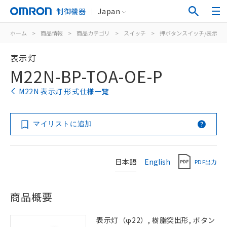
制御機器
Japan
ホーム
>
商品情報
>
商品カテゴリ
>
スイッチ
>
押ボタンスイッチ/表示灯
表示灯
M22N-BP-TOA-OE-P
M22N 表示灯 形式仕様一覧
マイリストに追加
日本語
English
PDF出力
商品概要
表示灯（φ22）, 樹脂突出形, ボタン