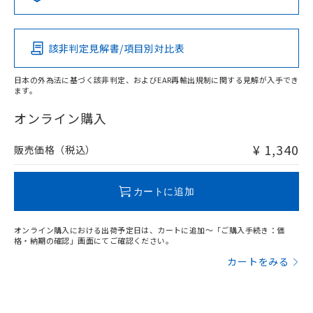
Pb
Hg
Cd
Cr(VI)
該非判定見解書/項目別対比表
O
O
O
O
日本の外為法に基づく該非判定、およびEAR再輸出規制に関する見解が入手でき
ます。
"対応済み"や非含有の記載がされた商品であっても、流通
在庫等で未対応品が混在する可能性があります。
オンライン購入
非含有品が必要な際は、弊社営業部門もしくは販売店へお
問い合わせください。
¥ 1,340
販売価格（税込）
この製品のRoHS/REACH対応状況ページへ
カートに追加
オンライン購入における出荷予定日は、カートに追加～「ご購入手続き：価
格・納期の確認」画面にてご確認ください。
カートをみる