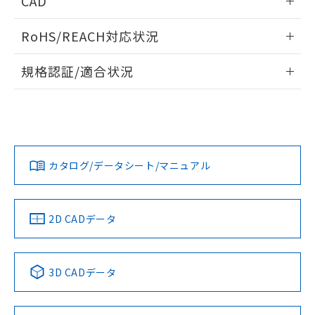
CAD
あります。
い合わせください。
お客様が当ウェブサイト上で当社にご
※3 非含有証明書ダウンロード
ログイン/会員登録いただくと、CADデータをダウンロー
登録された部品リストについて、当社
RoHS/REACH対応状況
ドすることができます。
および当社の共同利用者が、当社の製
下記の非含有証明書をダウンロードするこ
品・サービスに関するお客様との取
情報更新：2026/7/29
規格認証/適合状況
とができます。
合意する
キャンセル
引・商談に必要な範囲で利用すること
をご了承ください。
ログイン/会員登録
EU RoHS
注意事項・凡例
EU RoHS指令（10物質）の非含有証明書
UL認証
※当社の共同利用者とは、
CSA認証
"個人情報
CEマーキング
51物質の非含有証明書（当社基準）
の共同利用に関して"
の「1.共同利
※本証明書は発行日時点で非含有を証明す
Yes
Yes
Yes
用者の範囲」に記載されている法人を
対応状況
対応予定月
※1
※2
るもので、過去に遡って非含有を証明する
ダウンロードデータをご利用いただく前に、以下を必ずお読
指します。
ものではありません。
みください。
カタログ/データシート/マニュアル
対応済み
また、RoHS指令のフタル酸エステル類４
ソフトウェアの使用条件
物質の対応では、対応完了までの期間は出
LR型式承認
DNV型式承認
BV型式承認
KR型式承
（イギリス
（ノルウェー
（フランス
（韓国
荷製品に未対応品が混在することから備考
船舶規格）
船舶規格）
船舶規格）
船舶規格
中国 RoHS
注意事項・凡例
欄に対応日を記載しておりました。
2D CADデータ
既に当社にて対応品への在庫切替を完了
No
No
No
No
していることから、特段のことがない限
り、2022年1月12日より割愛しておりま
中国 RoHS表
※1 ※2
3D CADデータ
す。
この製品の規格認証/適合状況ページへ
Pb
Hg
Cd
Cr(VI)
その他の認証はこちらのページからご検索ください