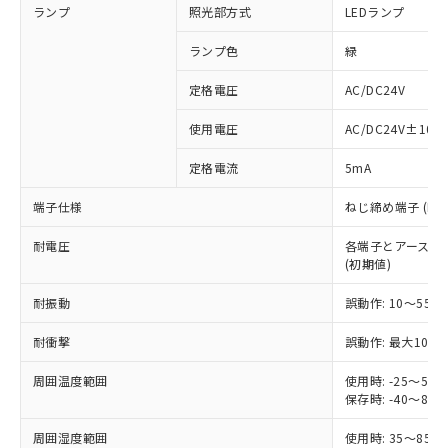
ランプ
照光部方式
LEDランプ
ランプ色
緑
定格電圧
AC/DC24V
※1 対応状況
使用電圧
AC/DC24V±10%
対応済み：EU RoHS指令（10物質）の
定格電流
5mA
非含有に対応した製品が提供可能な商品で
す。
端子仕様
ねじ締め端子 (M3.
対応予定：EU RoHS指令（10物質）の非含
ご利用条件
有に対応した製品に切り替える予定のある
耐電圧
各端子とアース間: AC
商品です。
(初期値)
対応予定なし：EU RoHS指令（10物質）の
以下の条件をお読みいただき、同意のうえ
非含有に非対応の商品で、対応品を出す予
耐振動
誤動作: 10～55Hz
ご利用ください。
定はありません。
調査・確認中：EU RoHS指令（10物質）の
耐衝撃
誤動作: 最大1000
本サービスは、当社制御機器事業取扱
※1 中国RoHS○×表
非含有の対応状況を調査中または確認中の
商品の当社在庫状況および標準価格
周囲温度範囲
使用時: -25～5
商品です。
(税抜)を提供させていただくもので
保存時: -40～8
「○」：最大均質材料含有率が中国RoHSの
非該当品：ライセンス料など無形物で、有
す。
基準値以下であることを示します。
害物質有無と関係のない商品です。
当社制御機器事業取扱商品の中には、
周囲湿度範囲
使用時: 35～85%
「×」：最大均質材料含有率が中国RoHSの
仕入先様の事情により、非含有部品として