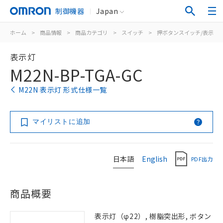
制御機器
Japan
ホーム
>
商品情報
>
商品カテゴリ
>
スイッチ
>
押ボタンスイッチ/表示灯
表示灯
M22N-BP-TGA-GC
M22N 表示灯 形式仕様一覧
マイリストに追加
日本語
English
PDF出力
商品概要
表示灯（φ22）, 樹脂突出形, ボタン