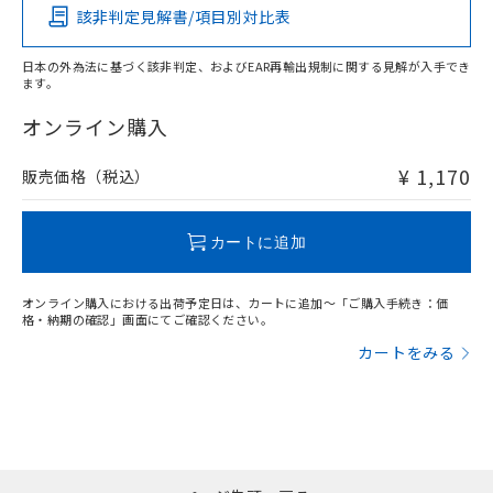
該非判定見解書/項目別対比表
O
O
O
O
日本の外為法に基づく該非判定、およびEAR再輸出規制に関する見解が入手でき
ます。
"対応済み"や非含有の記載がされた商品であっても、流通
在庫等で未対応品が混在する可能性があります。
オンライン購入
非含有品が必要な際は、弊社営業部門もしくは販売店へお
問い合わせください。
¥ 1,170
販売価格（税込）
この製品のRoHS/REACH対応状況ページへ
カートに追加
オンライン購入における出荷予定日は、カートに追加～「ご購入手続き：価
格・納期の確認」画面にてご確認ください。
カートをみる