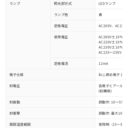
ランプ
照光部方式
LEDランプ
ランプ色
青
定格電圧
AC200V、AC220
使用電圧
AC200V±10%
※1 対応状況
AC220V±10%
AC230V±10%
対応済み：EU RoHS指令（10物質）の
AC220～250V
非含有に対応した製品が提供可能な商品で
す。
定格電流
12mA
対応予定：EU RoHS指令（10物質）の非含
ご利用条件
端子仕様
ねじ締め端子 (M3.
有に対応した製品に切り替える予定のある
商品です。
耐電圧
各端子とアース間: AC
対応予定なし：EU RoHS指令（10物質）の
(初期値)
以下の条件をお読みいただき、同意のうえ
非含有に非対応の商品で、対応品を出す予
ご利用ください。
定はありません。
耐振動
誤動作: 10～55Hz
調査・確認中：EU RoHS指令（10物質）の
本サービスは、当社制御機器事業取扱
※1 中国RoHS○×表
非含有の対応状況を調査中または確認中の
耐衝撃
誤動作: 最大1000
商品の当社在庫状況および標準価格
商品です。
(税抜)を提供させていただくもので
「○」：最大均質材料含有率が中国RoHSの
非該当品：ライセンス料など無形物で、有
周囲温度範囲
使用時: -25～5
す。