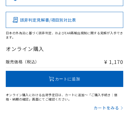
この製品の規格認証/適合状況ページへ
Pb
Hg
Cd
Cr(VI)
その他の認証はこちらのページからご検索ください
該非判定見解書/項目別対比表
O
O
O
O
日本の外為法に基づく該非判定、およびEAR再輸出規制に関する見解が入手でき
ます。
"対応済み"や非含有の記載がされた商品であっても、流通
在庫等で未対応品が混在する可能性があります。
オンライン購入
非含有品が必要な際は、弊社営業部門もしくは販売店へお
問い合わせください。
¥ 1,170
販売価格（税込）
この製品のRoHS/REACH対応状況ページへ
カートに追加
オンライン購入における出荷予定日は、カートに追加～「ご購入手続き：価
格・納期の確認」画面にてご確認ください。
カートをみる