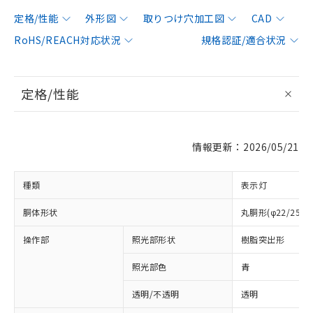
定格/性能
外形図
取りつけ穴加工図
CAD
RoHS/REACH対応状況
規格認証/適合状況
定格/性能
情報更新：2026/05/21
種類
表示灯
胴体形状
丸胴形(φ22/25m
操作部
照光部形状
樹脂突出形
照光部色
青
透明/不透明
透明