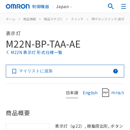
制御機器
Japan
ホーム
>
商品情報
>
商品カテゴリ
>
スイッチ
>
押ボタンスイッチ/表示灯
表示灯
M22N-BP-TAA-AE
M22N 表示灯 形式仕様一覧
マイリストに追加
日本語
English
PDF出力
商品概要
表示灯（φ22）, 樹脂突出形, ボタン