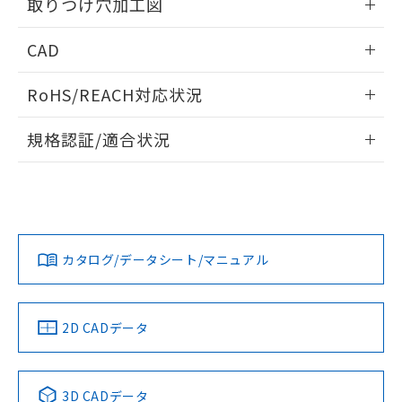
り引きをいたしません。
取りつけ穴加工図
メンバーズにご登録されている必要が
「－」：未確認です。当社販売部門へお問
あります。
い合わせください。
情報更新：2026/05/21
お客様が当ウェブサイト上で当社にご
CAD
※3 非含有証明書ダウンロード
登録された部品リストについて、当社
ログイン/会員登録いただくと、CADデータをダウンロー
および当社の共同利用者が、当社の製
RoHS/REACH対応状況
下記の非含有証明書をダウンロードするこ
ドすることができます。
品・サービスに関するお客様との取
とができます。
合意する
キャンセル
引・商談に必要な範囲で利用すること
情報更新：2026/7/29
規格認証/適合状況
をご了承ください。
EU RoHS指令（10物質）の非含有証明書
※当社の共同利用者とは、
"個人情報
ログイン/会員登録
EU RoHS
注意事項・凡例
51物質の非含有証明書（当社基準）
の共同利用に関して"
の「1.共同利
UL認証
CSA認証
CEマーキング
※本証明書は発行日時点で非含有を証明す
用者の範囲」に記載されている法人を
るもので、過去に遡って非含有を証明する
指します。
Yes
Yes
Yes
対応状況
ものではありません。
対応予定月
※1
※2
ダウンロードデータをご利用いただく前に、以下を必ずお読
また、RoHS指令のフタル酸エステル類４
みください。
カタログ/データシート/マニュアル
対応済み
物質の対応では、対応完了までの期間は出
ソフトウェアの使用条件
荷製品に未対応品が混在することから備考
LR型式承認
DNV型式承認
BV型式承認
KR型式承
欄に対応日を記載しておりました。
（イギリス
（ノルウェー
（フランス
（韓国
既に当社にて対応品への在庫切替を完了
船舶規格）
船舶規格）
船舶規格）
船舶規格
中国 RoHS
注意事項・凡例
2D CADデータ
していることから、特段のことがない限
No
No
No
No
り、2022年1月12日より割愛しておりま
す。
中国 RoHS表
※1 ※2
3D CADデータ