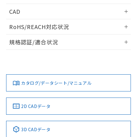
「－」：未確認です。当社販売部門へお問
あります。
情報更新：2026/05/21
い合わせください。
CAD
お客様が当ウェブサイト上で当社にご
※3 非含有証明書ダウンロード
登録された部品リストについて、当社
ログイン/会員登録いただくと、CADデータをダウンロー
および当社の共同利用者が、当社の製
RoHS/REACH対応状況
ドすることができます。
下記の非含有証明書をダウンロードするこ
品・サービスに関するお客様との取
とができます。
合意する
キャンセル
情報更新：2026/7/29
引・商談に必要な範囲で利用すること
規格認証/適合状況
をご了承ください。
EU RoHS指令（10物質）の非含有証明書
ログイン/会員登録
※当社の共同利用者とは、
"個人情報
EU RoHS
注意事項・凡例
51物質の非含有証明書（当社基準）
UL認証
CSA認証
CEマーキング
の共同利用に関して"
の「1.共同利
※本証明書は発行日時点で非含有を証明す
用者の範囲」に記載されている法人を
るもので、過去に遡って非含有を証明する
Yes
Yes
Yes
指します。
対応状況
対応予定月
※1
※2
ものではありません。
ダウンロードデータをご利用いただく前に、以下を必ずお読
また、RoHS指令のフタル酸エステル類４
みください。
カタログ/データシート/マニュアル
対応済み
物質の対応では、対応完了までの期間は出
ソフトウェアの使用条件
LR型式承認
DNV型式承認
BV型式承認
KR型式承
荷製品に未対応品が混在することから備考
（イギリス
（ノルウェー
（フランス
（韓国
欄に対応日を記載しておりました。
船舶規格）
船舶規格）
船舶規格）
船舶規格
中国 RoHS
注意事項・凡例
2D CADデータ
既に当社にて対応品への在庫切替を完了
していることから、特段のことがない限
No
No
No
No
り、2022年1月12日より割愛しておりま
中国 RoHS表
す。
※1 ※2
3D CADデータ
この製品の規格認証/適合状況ページへ
Pb
Hg
Cd
Cr(VI)