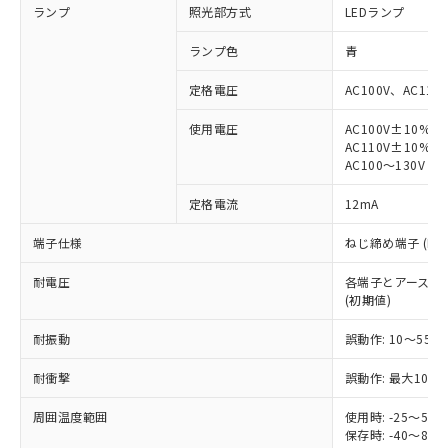
ランプ
照光部方式
LEDランプ
ランプ色
青
定格電圧
AC100V、AC110
※1 対応状況
使用電圧
AC100V±10%
AC110V±10%
AC100～130V
対応済み：EU RoHS指令（10物質）の
非含有に対応した製品が提供可能な商品で
定格電流
12mA
す。
対応予定：EU RoHS指令（10物質）の非含
端子仕様
ねじ締め端子 (M3.
ご利用条件
有に対応した製品に切り替える予定のある
商品です。
耐電圧
各端子とアース間: AC
対応予定なし：EU RoHS指令（10物質）の
(初期値)
以下の条件をお読みいただき、同意のうえ
非含有に非対応の商品で、対応品を出す予
ご利用ください。
定はありません。
耐振動
誤動作: 10～55Hz
調査・確認中：EU RoHS指令（10物質）の
本サービスは、当社制御機器事業取扱
※1 中国RoHS○×表
耐衝撃
誤動作: 最大1000
非含有の対応状況を調査中または確認中の
商品の当社在庫状況および標準価格
商品です。
(税抜)を提供させていただくもので
周囲温度範囲
使用時: -25～5
「○」：最大均質材料含有率が中国RoHSの
非該当品：ライセンス料など無形物で、有
す。
保存時: -40～8
基準値以下であることを示します。
害物質有無と関係のない商品です。