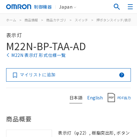
制御機器
Japan
ホーム
>
商品情報
>
商品カテゴリ
>
スイッチ
>
押ボタンスイッチ/表示灯
表示灯
M22N-BP-TAA-AD
M22N 表示灯 形式仕様一覧
マイリストに追加
日本語
English
PDF出力
商品概要
表示灯（φ22）, 樹脂突出形, ボタン