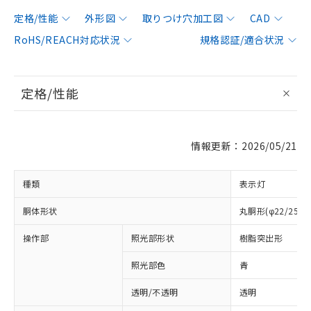
定格/性能
外形図
取りつけ穴加工図
CAD
RoHS/REACH対応状況
規格認証/適合状況
定格/性能
情報更新：2026/05/21
種類
表示灯
胴体形状
丸胴形(φ22/25m
操作部
照光部形状
樹脂突出形
照光部色
青
透明/不透明
透明