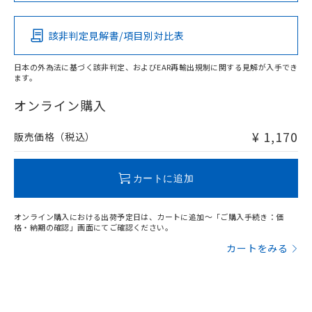
その他の認証はこちらのページからご検索ください
該非判定見解書/項目別対比表
O
O
O
O
日本の外為法に基づく該非判定、およびEAR再輸出規制に関する見解が入手でき
ます。
"対応済み"や非含有の記載がされた商品であっても、流通
在庫等で未対応品が混在する可能性があります。
オンライン購入
非含有品が必要な際は、弊社営業部門もしくは販売店へお
問い合わせください。
¥ 1,170
販売価格（税込）
この製品のRoHS/REACH対応状況ページへ
カートに追加
オンライン購入における出荷予定日は、カートに追加～「ご購入手続き：価
格・納期の確認」画面にてご確認ください。
カートをみる