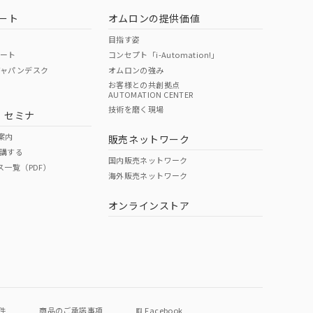
ート
オムロンの提供価値
目指す姿
ポート
コンセプト「i-Automation!」
ジャパンデスク
オムロンの強み
お客様との共創拠点
AUTOMATION CENTER
DIBP
BBP
DEHP
環境保護
技術を磨く現場
・セミナ
使用期限
案内
販売ネットワーク
講する
O
O
O
e
国内販売ネットワーク
ス一覧（PDF）
海外販売ネットワーク
オンラインストア
状況ページへ
件
商品のご承諾事項
Facebook