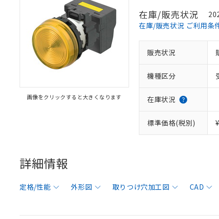
在庫/販売状況
20
在庫/販売状況 ご利用条
販売状況
機種区分
画像をクリックすると大きくなります
在庫状況
標準価格(税別)
詳細情報
定格/性能
外形図
取りつけ穴加工図
CAD