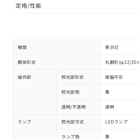
定格/性能
種類
表示灯
胴体形状
丸胴形(φ22/2
操作部
照光部形状
樹脂平形
照光部色
黄
透明/不透明
透明
ランプ
照光部方式
LEDランプ
※1 対応状況
ランプ色
黄
対応済み：EU