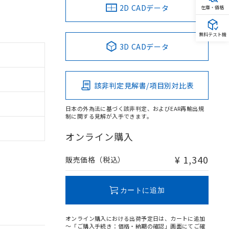
2D CADデータ
在庫・価格
無料テスト機
3D CADデータ
該非判定見解書/項目別対比表
日本の外為法に基づく該非判定、およびEAR再輸出規
制に関する見解が入手できます。
オンライン購入
¥ 1,340
販売価格（税込）
カートに追加
オンライン購入における出荷予定日は、カートに追加
～「ご購入手続き：価格・納期の確認」画面にてご確