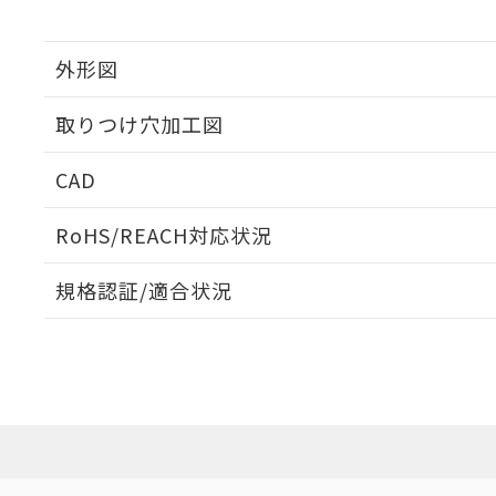
外形図
取りつけ穴加工図
CAD
ログイン/会員登録いただくと、CADデータをダウンロ
RoHS/REACH対応状況
規格認証/適合状況
EU RoHS
注意事項・凡例
M22N-BN-TYA-YE-Pについての規格認証/適合状況に
たは販売店にお問い合わせください。
ダウンロードデータをご利用いただく前に、以下を必ずお読
対応状況
対応予定月
※1
※2
ソフトウェアの使用条件
対応済み