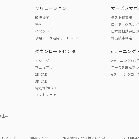
ソリューション
サービスサポ
解決提案
テスト機貸出
事例
ロボティクスサ
イベント
日本語相談窓口
現場データ活用サービスi-BELT
輸出該非判定
I)
PBBs
PBDEs
DBP
ダウンロードセンタ
eラーニング
カタログ
eラーニングのご
マニュアル
コースを選んで受
O
O
O
2D CAD
eラーニングコー
3D CAD
電気制御CAD
在庫等で未対応品が混在する可能性があります。
ソフトウェア
問い合わせください。
この製品のRoHS/REACH対応
り組み
イトマップ
関連リンク
個人情報の
取り扱いについて
ご利用条