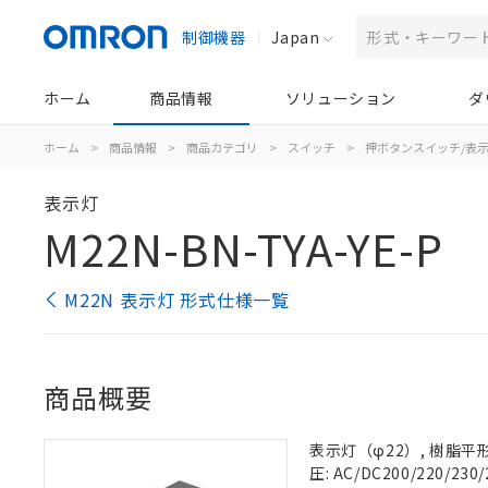
制御機器
Japan
ホーム
商品情報
ソリューション
ダ
ホーム
>
商品情報
>
商品カテゴリ
>
スイッチ
>
押ボタンスイッチ/表
表示灯
M22N-BN-TYA-YE-P
M22N 表示灯 形式仕様一覧
商品概要
表示灯（φ22）, 樹脂平形,
圧: AC/DC200/220/230/