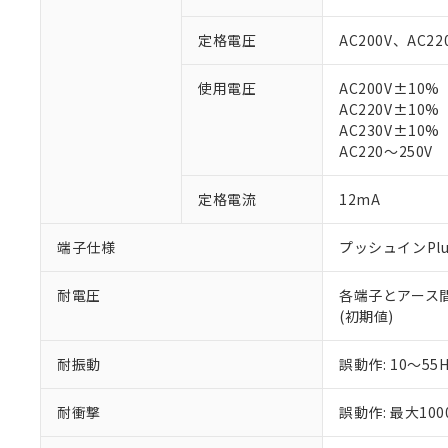
対応予定：EU R
対応予定なし：EU
定格電圧
AC200V、AC22
調査・確認中：EU
ご利用条件
非該当品：ライセ
使用電圧
AC200V±10%
※1 中国RoHS
仕入先様の事情に
AC220V±10%
があります。
以下の条件をお読
AC230V±10%
「○」：最大均質
AC220～250V
「×」：最大均質
本サービスは
当社は、これ
*EU RoHS指令（10物
「－」：未確認で
鉛(Pb) 1000ppm以下、
くものです。
う）を輸出ま
記
説明
六価クロム(Cr(Ⅵ)) 1
定格電流
12mA
当社制御機器
などの必要な
フタル酸ビス(2-エチルヘ
号
*中国RoHS10物質の基準値 
ル（DBP） 1000ppm
在庫状況およ
当社は規制貨
Pb(鉛) :1000ppm、 Hg
但し、RoHS指令で産
端子仕様
プッシュインPl
のであり、閲
ます。
Cr(Ⅵ)(六価クロム) : 
フタル酸エステル類の４
○
一定数以
DBP(フタル酸ジブチル) :
い。
当社は貴社製
DEHP(フタル酸ビス(2-エ
正式な納期状
置等に一切使
耐電圧
各端子とアース間: A
当社販売員に
※2 対応予定月
△
一定数に
当社は、貴社
(初期値)
オムロン制御
また当社は、
※2 環境保護使
在庫状況およ
部品在庫の切り替
たしません。
－
在庫なし
耐振動
誤動作: 10～55
す。
「ｅ」：有害物質
機器販売
マイパーツ機
「10」：通常の
耐衝撃
誤動作: 最大100
ている必要が
味します。
空
受注生産
お客様が当ウ
※3 非含有証明
「－」：未確認で