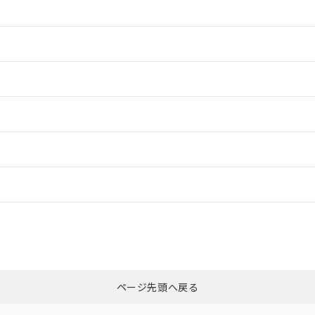
情報更新：2
情報更新：2
ードすることができます。
情報更新：
ログイン/会員登録
ついては、「カスタマーサポートセンタ お客様相談室」または貴社担当オ
みください。
非含有証明書
※3
ページ先頭へ戻る
ダウンロードはこちら