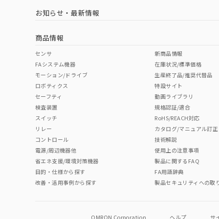
お知らせ・最新情報
中国 RoHS
注意事項・凡例
商品情報
中国 RoHS表
※1 ※2
センサ
新商品情報
FAシステム機器
在庫状況/標準価格
Pb
Hg
Cd
Cr(V
モーション/ドライブ
生産終了品/推奨代替品
ロボティクス
特設サイト
セーフティ
動画ライブラリ
検査装置
規格認証/適合
O
O
O
O
スイッチ
RoHS/REACH対応
リレー
カタログ/マニュアル訂正
コントロール
技術解説
"対応済み"や非含有の記載がされた商品であっても、流通
電源/周辺機器他
使用上の注意事項
非含有品が必要な際は、弊社営業部門もしくは販売店へお
省エネ支援/環境対策機器
製品に関するFAQ
目的・仕様から探す
FA用語辞典
改善・活用事例から探す
製品セキュリティへの取
OMRON Corporation
ヘルプ
サ