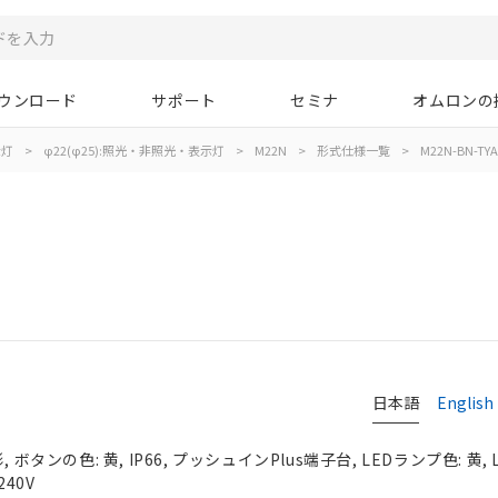
ウンロード
サポート
セミナ
オムロンの
示灯
>
φ22(φ25):照光・非照光・表示灯
>
M22N
>
形式仕様一覧
>
M22N-BN-TYA-
日本語
English
 ボタンの色: 黄, IP66, プッシュインPlus端子台, LEDランプ色: 黄,
240V