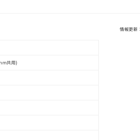
情報更新：2
5mm共用)
 RoHS指令（10物質）の非含有に対応した製品が提供可能な商品です