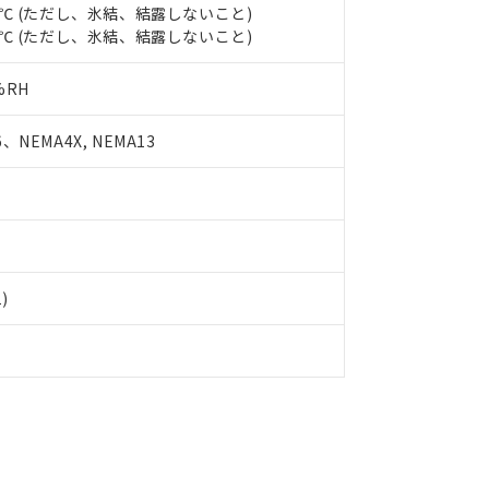
品・サービスに関するお客様との取引・商談に必要な範囲で利用す
55℃ (ただし、氷結、結露しないこと)
合意する
キャンセル
80℃ (ただし、氷結、結露しないこと)
書をダウンロードすることができます。
利用者とは、
"個人情報の共同利用に関して"
の「1.共同利用者の
します。
10物質）の非含有証明書
%RH
明書（当社基準）
日時点で非含有を証明するもので、過去に遡って非含有を証明するも
、NEMA4X, NEMA13
令のフタル酸エステル類４物質の対応では、対応完了までの期間は出
備考欄に対応日を記載しておりました。
品への在庫切替を完了していることから、特段のことがない限り、20
す。
1)