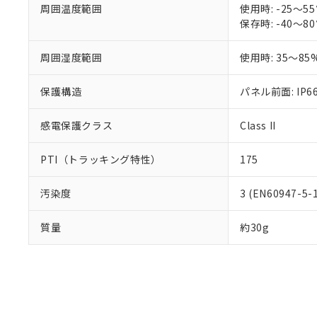
白
が、当社の製
周囲温度範囲
使用時: -25～
さい。
保存時: -40～
下記の非含有証明
※当社の共同
いる法人を指
EU RoHS指令（
周囲湿度範囲
使用時: 35～85
51物質の非含有証
※本証明書は発行
保護構造
パネル前面: IP66
また、RoHS指
混在することから
感電保護クラス
Class II
既に当社にて対応
り割愛しておりま
PTI（トラッキング特性）
175
汚染度
3 (EN60947-5-
質量
約30g