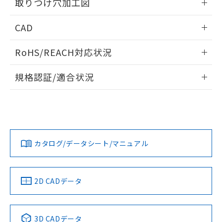
り引きをいたしません。
取りつけ穴加工図
メンバーズにご登録されている必要が
「－」：未確認です。当社販売部門へお問
あります。
い合わせください。
情報更新：2026/05/21
お客様が当ウェブサイト上で当社にご
CAD
※3 非含有証明書ダウンロード
登録された部品リストについて、当社
ログイン/会員登録いただくと、CADデータをダウンロー
および当社の共同利用者が、当社の製
RoHS/REACH対応状況
下記の非含有証明書をダウンロードするこ
ドすることができます。
品・サービスに関するお客様との取
とができます。
合意する
キャンセル
引・商談に必要な範囲で利用すること
情報更新：2026/7/29
規格認証/適合状況
をご了承ください。
EU RoHS指令（10物質）の非含有証明書
※当社の共同利用者とは、
"個人情報
ログイン/会員登録
EU RoHS
注意事項・凡例
51物質の非含有証明書（当社基準）
の共同利用に関して"
の「1.共同利
UL認証
CSA認証
CEマーキング
※本証明書は発行日時点で非含有を証明す
用者の範囲」に記載されている法人を
るもので、過去に遡って非含有を証明する
指します。
Yes
Yes
Yes
対応状況
ものではありません。
対応予定月
※1
※2
ダウンロードデータをご利用いただく前に、以下を必ずお読
また、RoHS指令のフタル酸エステル類４
みください。
カタログ/データシート/マニュアル
対応済み
物質の対応では、対応完了までの期間は出
ソフトウェアの使用条件
荷製品に未対応品が混在することから備考
LR型式承認
DNV型式承認
BV型式承認
KR型式承
欄に対応日を記載しておりました。
（イギリス
（ノルウェー
（フランス
（韓国
既に当社にて対応品への在庫切替を完了
船舶規格）
船舶規格）
船舶規格）
船舶規格
中国 RoHS
注意事項・凡例
2D CADデータ
していることから、特段のことがない限
No
No
No
No
り、2022年1月12日より割愛しておりま
す。
中国 RoHS表
※1 ※2
3D CADデータ