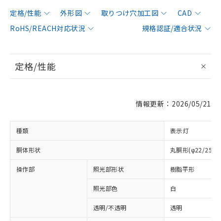
定格/性能
外形図
取りつけ穴加工図
CAD
RoHS/REACH対応状況
規格認証/適合状況
定格/性能
情報更新：2026/05/21
種類
表示灯
胴体形状
丸胴形(φ22/25m
操作部
照光部形状
樹脂平形
照光部色
白
透明/不透明
透明