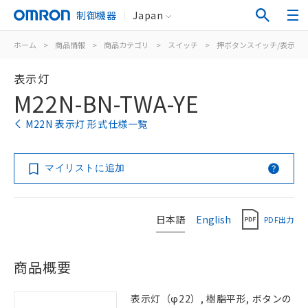
制御機器
Japan
ホーム
>
商品情報
>
商品カテゴリ
>
スイッチ
>
押ボタンスイッチ/表示灯
表示灯
M22N-BN-TWA-YE
M22N 表示灯 形式仕様一覧
マイリストに追加
日本語
English
PDF出力
商品概要
表示灯（φ22）, 樹脂平形, ボタンの