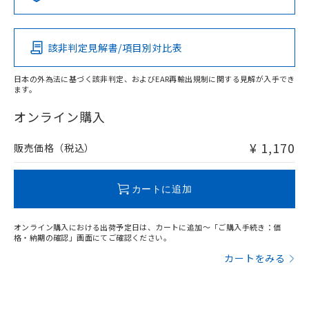
この製品の規格認証/適合状況ページへ
Pb
Hg
Cd
Cr(VI)
その他の認証はこちらのページからご検索ください
該非判定見解書/項目別対比表
O
O
O
O
日本の外為法に基づく該非判定、およびEAR再輸出規制に関する見解が入手でき
ます。
"対応済み"や非含有の記載がされた商品であっても、流通
在庫等で未対応品が混在する可能性があります。
オンライン購入
非含有品が必要な際は、弊社営業部門もしくは販売店へお
問い合わせください。
¥ 1,170
販売価格（税込）
この製品のRoHS/REACH対応状況ページへ
カートに追加
オンライン購入における出荷予定日は、カートに追加～「ご購入手続き：価
格・納期の確認」画面にてご確認ください。
カートをみる