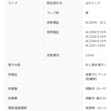
ランプ
照光部方式
LEDランプ
ランプ色
黄
定格電圧
AC200V、AC220
使用電圧
AC200V±10%
※1 対応状況
AC220V±10%
AC230V±10%
対応済み：EU RoHS指令（10物質）の
AC220～250V
非含有に対応した製品が提供可能な商品で
す。
定格電流
12mA
対応予定：EU RoHS指令（10物質）の非含
ご利用条件
端子仕様
ねじ締め端子 (M3.
有に対応した製品に切り替える予定のある
商品です。
耐電圧
各端子とアース間: AC
対応予定なし：EU RoHS指令（10物質）の
(初期値)
以下の条件をお読みいただき、同意のうえ
非含有に非対応の商品で、対応品を出す予
ご利用ください。
定はありません。
耐振動
誤動作: 10～55Hz
調査・確認中：EU RoHS指令（10物質）の
本サービスは、当社制御機器事業取扱
※1 中国RoHS○×表
非含有の対応状況を調査中または確認中の
耐衝撃
誤動作: 最大1000
商品の当社在庫状況および標準価格
商品です。
(税抜)を提供させていただくもので
「○」：最大均質材料含有率が中国RoHSの
非該当品：ライセンス料など無形物で、有
周囲温度範囲
使用時: -25～5
す。