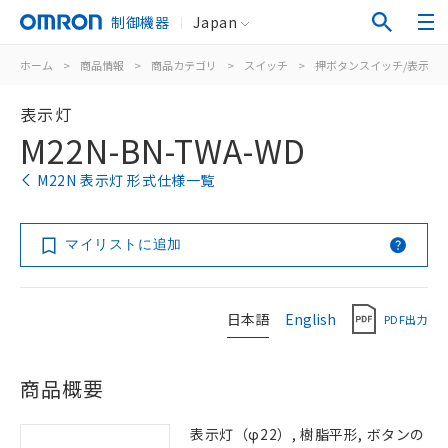
制御機器
Japan
ホーム
>
商品情報
>
商品カテゴリ
>
スイッチ
>
押ボタンスイッチ/表示灯
表示灯
M22N-BN-TWA-WD
M22N 表示灯 形式仕様一覧
マイリストに追加
日本語
English
PDF出力
商品概要
表示灯（φ22）, 樹脂平形, ボタンの