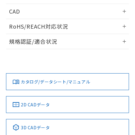
「－」：未確認です。当社販売部門へお問
あります。
情報更新：2026/05/21
い合わせください。
CAD
お客様が当ウェブサイト上で当社にご
※3 非含有証明書ダウンロード
登録された部品リストについて、当社
ログイン/会員登録いただくと、CADデータをダウンロー
および当社の共同利用者が、当社の製
RoHS/REACH対応状況
ドすることができます。
下記の非含有証明書をダウンロードするこ
品・サービスに関するお客様との取
とができます。
合意する
キャンセル
情報更新：2026/7/29
引・商談に必要な範囲で利用すること
規格認証/適合状況
をご了承ください。
EU RoHS指令（10物質）の非含有証明書
ログイン/会員登録
※当社の共同利用者とは、
"個人情報
EU RoHS
注意事項・凡例
51物質の非含有証明書（当社基準）
UL認証
CSA認証
CEマーキング
の共同利用に関して"
の「1.共同利
※本証明書は発行日時点で非含有を証明す
用者の範囲」に記載されている法人を
るもので、過去に遡って非含有を証明する
Yes
Yes
Yes
指します。
対応状況
対応予定月
※1
※2
ものではありません。
ダウンロードデータをご利用いただく前に、以下を必ずお読
また、RoHS指令のフタル酸エステル類４
みください。
カタログ/データシート/マニュアル
対応済み
物質の対応では、対応完了までの期間は出
ソフトウェアの使用条件
LR型式承認
DNV型式承認
BV型式承認
KR型式承
荷製品に未対応品が混在することから備考
（イギリス
（ノルウェー
（フランス
（韓国
欄に対応日を記載しておりました。
船舶規格）
船舶規格）
船舶規格）
船舶規格
中国 RoHS
注意事項・凡例
2D CADデータ
既に当社にて対応品への在庫切替を完了
していることから、特段のことがない限
No
No
No
No
り、2022年1月12日より割愛しておりま
中国 RoHS表
す。
※1 ※2
3D CADデータ
この製品の規格認証/適合状況ページへ
Pb
Hg
Cd
Cr(VI)