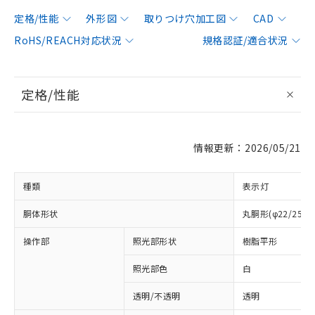
定格/性能
外形図
取りつけ穴加工図
CAD
RoHS/REACH対応状況
規格認証/適合状況
定格/性能
情報更新：2026/05/21
種類
表示灯
胴体形状
丸胴形(φ22/25m
操作部
照光部形状
樹脂平形
照光部色
白
透明/不透明
透明