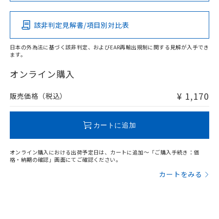
その他の認証はこちらのページからご検索ください
該非判定見解書/項目別対比表
O
O
O
O
日本の外為法に基づく該非判定、およびEAR再輸出規制に関する見解が入手でき
ます。
"対応済み"や非含有の記載がされた商品であっても、流通
在庫等で未対応品が混在する可能性があります。
オンライン購入
非含有品が必要な際は、弊社営業部門もしくは販売店へお
問い合わせください。
¥ 1,170
販売価格（税込）
この製品のRoHS/REACH対応状況ページへ
カートに追加
オンライン購入における出荷予定日は、カートに追加～「ご購入手続き：価
格・納期の確認」画面にてご確認ください。
カートをみる