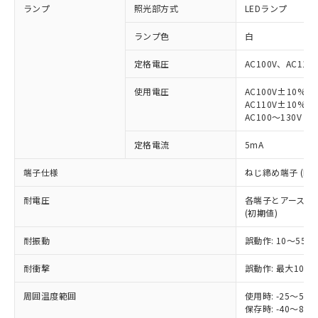
ランプ
照光部方式
LEDランプ
ランプ色
白
定格電圧
AC100V、AC110
※1 対応状況
使用電圧
AC100V±10%
AC110V±10%
AC100～130V
対応済み：EU RoHS指令（10物質）の
非含有に対応した製品が提供可能な商品で
定格電流
5mA
す。
対応予定：EU RoHS指令（10物質）の非含
端子仕様
ねじ締め端子 (M3.
ご利用条件
有に対応した製品に切り替える予定のある
商品です。
耐電圧
各端子とアース間: AC
対応予定なし：EU RoHS指令（10物質）の
(初期値)
以下の条件をお読みいただき、同意のうえ
非含有に非対応の商品で、対応品を出す予
ご利用ください。
定はありません。
耐振動
誤動作: 10～55Hz
調査・確認中：EU RoHS指令（10物質）の
本サービスは、当社制御機器事業取扱
※1 中国RoHS○×表
耐衝撃
誤動作: 最大1000
非含有の対応状況を調査中または確認中の
商品の当社在庫状況および標準価格
商品です。
(税抜)を提供させていただくもので
周囲温度範囲
使用時: -25～5
「○」：最大均質材料含有率が中国RoHSの
非該当品：ライセンス料など無形物で、有
す。
保存時: -40～8
基準値以下であることを示します。
害物質有無と関係のない商品です。