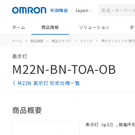
制御機器
Japan
ホーム
商品情報
ソリューション
ダ
ホーム
>
商品情報
>
商品カテゴリ
>
スイッチ
>
押ボタンスイッチ/表
表示灯
M22N-BN-TOA-OB
M22N 表示灯 形式仕様一覧
商品概要
表示灯（φ22）, 樹脂平形, 