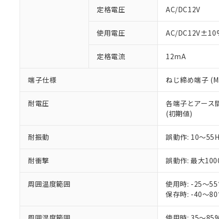
調査・確認中：EU
定格電圧
AC/DC12V
ご利用条件
非該当品：ライセ
※1 中国RoHS
仕入先様の事情に
使用電圧
AC/DC12V±10
があります。
以下の条件をお読
「○」：最大均質
定格電流
12mA
「×」：最大均質
本サービスは
当社は、これ
*EU RoHS指令（10物
「－」：未確認で
鉛(Pb) 1000ppm以下、
くものです。
う）を輸出ま
記
説明
六価クロム(Cr(Ⅵ)) 1
端子仕様
ねじ締め端子 (M3
当社制御機器
などの必要な
フタル酸ビス(2-エチルヘ
号
*中国RoHS10物質の基準値 
ル（DBP） 1000ppm
在庫状況およ
当社は規制貨
Pb(鉛) :1000ppm、 Hg
但し、RoHS指令で産
のであり、閲
ます。
耐電圧
Cr(Ⅵ)(六価クロム) : 
各端子とアース間: A
フタル酸エステル類の４
○
一定数以
DBP(フタル酸ジブチル) :
い。
当社は貴社製
(初期値)
DEHP(フタル酸ビス(2-エ
正式な納期状
置等に一切使
当社販売員に
※2 対応予定月
△
一定数に
当社は、貴社
耐振動
誤動作: 10～55
オムロン制御
また当社は、
※2 環境保護使
在庫状況およ
部品在庫の切り替
たしません。
－
在庫なし
耐衝撃
誤動作: 最大100
す。
「ｅ」：有害物質
機器販売
マイパーツ機
「10」：通常の
ている必要が
周囲温度範囲
使用時: -25～
味します。
空
受注生産
お客様が当ウ
保存時: -40～
※3 非含有証明
「－」：未確認で
白
が、当社の製
さい。
下記の非含有証明
周囲湿度範囲
使用時: 35～85