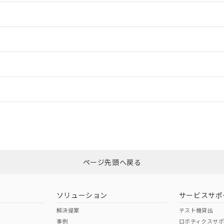
情報更新：2
情報更新：2
ードすることができます。
情報更新：
ログイン/会員登録
CCC認証
電波法
みください。
N/A
N/A
非含有証明書
※3
ページ先頭へ戻る
ダウンロードはこちら
型式承認
NK型式承認
ABS型式承認
韓国
（日本
（アメリカ
ソリューション
サービスサポ
舶規格）
船舶規格）
船舶規格）
解決提案
テスト機貸出
事例
ロボティクスサ