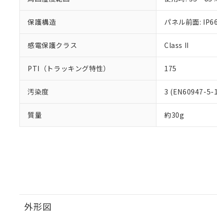
※当社の共同
いる法人を指
EU RoHS指令（
保護構造
パネル前面: IP66
51物質の非含有証
※本証明書は発行
感電保護クラス
Class II
また、RoHS指
混在することから
既に当社にて対応
PTI（トラッキング特性）
175
り割愛しておりま
汚染度
3 (EN60947-5-
質量
約30g
外形図