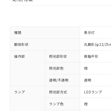
種類
表示灯
胴体形状
丸胴形(φ22/2
操作部
照光部形状
樹脂平形
照光部色
橙
透明/不透明
透明
※1 対応状況
ランプ
照光部方式
LEDランプ
対応済み：EU
ランプ色
橙
対応予定：EU R
対応予定なし：EU