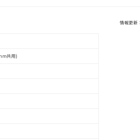
情報更新：2
5mm共用)
 RoHS指令（10物質）の非含有に対応した製品が提供可能な商品です
oHS指令（10物質）の非含有に対応した製品に切り替える予定のある
 RoHS指令（10物質）の非含有に非対応の商品で、対応品を出す予