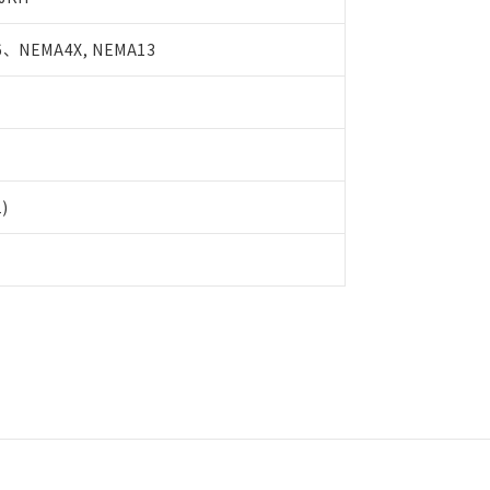
利用者とは、
"個人情報の共同利用に関して"
の「1.共同利用者の
します。
10物質）の非含有証明書
、NEMA4X, NEMA13
明書（当社基準）
日時点で非含有を証明するもので、過去に遡って非含有を証明するも
令のフタル酸エステル類４物質の対応では、対応完了までの期間は出
備考欄に対応日を記載しておりました。
品への在庫切替を完了していることから、特段のことがない限り、20
す。
1)