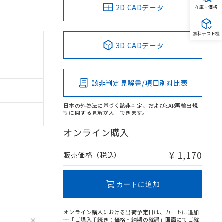
2D CADデータ
在庫・価格
無料テスト機
3D CADデータ
該非判定見解書/項目別対比表
日本の外為法に基づく該非判定、およびEAR再輸出規
制に関する見解が入手できます。
オンライン購入
¥ 1,170
販売価格（税込）
カートに追加
オンライン購入における出荷予定日は、カートに追加
～「ご購入手続き：価格・納期の確認」画面にてご確