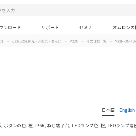
ウンロード
サポート
セミナ
オムロンの
示灯
>
φ22(φ25):照光・非照光・表示灯
>
M22N
>
形式仕様一覧
>
M22N-BN-TO
日本語
English
ボタンの色: 橙, IP66, ねじ端子台, LEDランプ色: 橙, LEDランプ電圧: