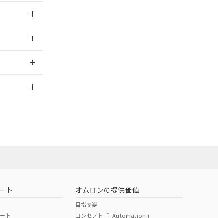
026/05/21
026/05/21
2026/7/29
ート
オムロンの提供価値
目指す姿
ポート
コンセプト「i-Automation!」