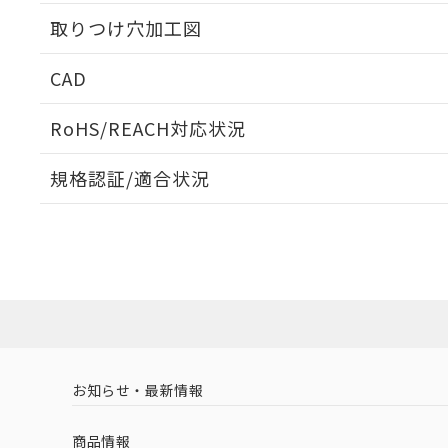
取りつけ穴加工図
CAD
ログイン/会員登録いただくと、CADデータをダウンロ
RoHS/REACH対応状況
規格認証/適合状況
EU RoHS
注意事項・凡例
UL認証
CSA認証
CEマーキング
ダウンロードデータをご利用いただく前に、以下を必ずお読
Yes
Yes
Yes
対応状況
対応予定月
※1
※2
ソフトウェアの使用条件
対応済み
LR型式承認
DNV型式承認
BV型式承認
KR
（イギリス
（ノルウェー
（フランス
（
お知らせ・最新情報
中国 RoHS
注意事項・凡例
船舶規格）
船舶規格）
船舶規格）
船
商品情報