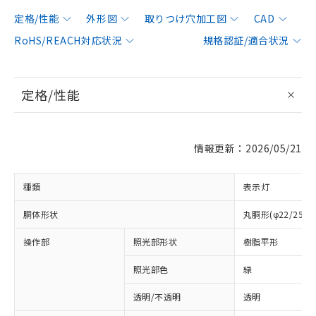
定格/性能
外形図
取りつけ穴加工図
CAD
RoHS/REACH対応状況
規格認証/適合状況
定格/性能
情報更新：2026/05/21
種類
表示灯
胴体形状
丸胴形(φ22/25m
操作部
照光部形状
樹脂平形
照光部色
緑
透明/不透明
透明