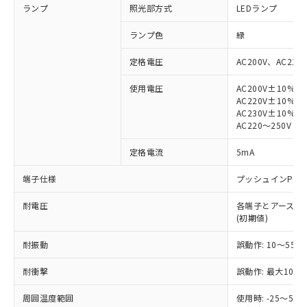
ランプ
照光部方式
LEDランプ
ランプ色
緑
定格電圧
AC200V、AC220
使用電圧
AC200V±10%
※1 対応状況
AC220V±10%
AC230V±10%
対応済み：EU RoHS指令（10物質）の
AC220～250V
非含有に対応した製品が提供可能な商品で
す。
定格電流
5mA
対応予定：EU RoHS指令（10物質）の非含
ご利用条件
端子仕様
プッシュインPlu
有に対応した製品に切り替える予定のある
商品です。
耐電圧
各端子とアース間: AC
対応予定なし：EU RoHS指令（10物質）の
(初期値)
以下の条件をお読みいただき、同意のうえ
非含有に非対応の商品で、対応品を出す予
ご利用ください。
定はありません。
耐振動
誤動作: 10～55Hz
調査・確認中：EU RoHS指令（10物質）の
本サービスは、当社制御機器事業取扱
※1 中国RoHS○×表
非含有の対応状況を調査中または確認中の
耐衝撃
誤動作: 最大1000
商品の当社在庫状況および標準価格
商品です。
(税抜)を提供させていただくもので
「○」：最大均質材料含有率が中国RoHSの
非該当品：ライセンス料など無形物で、有
周囲温度範囲
使用時: -25～5
す。