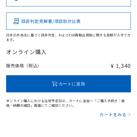
Pb
Hg
Cd
Cr(VI)
該非判定見解書/項目別対比表
O
O
O
O
日本の外為法に基づく該非判定、およびEAR再輸出規制に関する見解が入手でき
ます。
"対応済み"や非含有の記載がされた商品であっても、流通
在庫等で未対応品が混在する可能性があります。
オンライン購入
非含有品が必要な際は、弊社営業部門もしくは販売店へお
問い合わせください。
¥ 1,340
販売価格（税込）
この製品のRoHS/REACH対応状況ページへ
カートに追加
オンライン購入における出荷予定日は、カートに追加～「ご購入手続き：価
格・納期の確認」画面にてご確認ください。
カートをみる