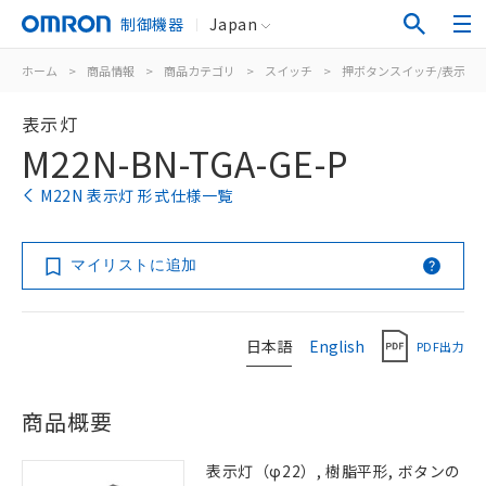
制御機器
Japan
ホーム
>
商品情報
>
商品カテゴリ
>
スイッチ
>
押ボタンスイッチ/表示灯
表示灯
M22N-BN-TGA-GE-P
M22N 表示灯 形式仕様一覧
マイリストに追加
日本語
English
PDF出力
商品概要
表示灯（φ22）, 樹脂平形, ボタンの