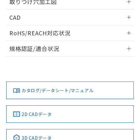
り引きをいたしません。
取りつけ穴加工図
メンバーズにご登録されている必要が
「－」：未確認です。当社販売部門へお問
あります。
い合わせください。
情報更新：2026/05/21
お客様が当ウェブサイト上で当社にご
CAD
※3 非含有証明書ダウンロード
登録された部品リストについて、当社
ログイン/会員登録いただくと、CADデータをダウンロー
および当社の共同利用者が、当社の製
RoHS/REACH対応状況
下記の非含有証明書をダウンロードするこ
ドすることができます。
品・サービスに関するお客様との取
とができます。
合意する
キャンセル
引・商談に必要な範囲で利用すること
情報更新：2026/7/29
規格認証/適合状況
をご了承ください。
EU RoHS指令（10物質）の非含有証明書
※当社の共同利用者とは、
"個人情報
ログイン/会員登録
EU RoHS
注意事項・凡例
51物質の非含有証明書（当社基準）
M22N-BN-TGA-GE-Pについての規格認証/適合状況について
の共同利用に関して"
の「1.共同利
※本証明書は発行日時点で非含有を証明す
は、「カスタマーサポートセンタ お客様相談室」または貴社
用者の範囲」に記載されている法人を
るもので、過去に遡って非含有を証明する
担当オムロン営業員または販売店にお問い合わせください。
指します。
対応状況
ものではありません。
対応予定月
※1
※2
ダウンロードデータをご利用いただく前に、以下を必ずお読
また、RoHS指令のフタル酸エステル類４
みください。
お問い合わせ
カタログ/データシート/マニュアル
対応済み
物質の対応では、対応完了までの期間は出
ソフトウェアの使用条件
荷製品に未対応品が混在することから備考
欄に対応日を記載しておりました。
既に当社にて対応品への在庫切替を完了
中国 RoHS
注意事項・凡例
2D CADデータ
していることから、特段のことがない限
り、2022年1月12日より割愛しておりま
す。
中国 RoHS表
※1 ※2
3D CADデータ