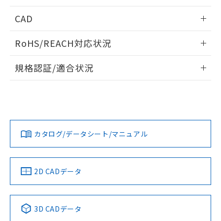
「－」：未確認です。当社販売部門へお問
あります。
情報更新：2026/05/21
い合わせください。
CAD
お客様が当ウェブサイト上で当社にご
※3 非含有証明書ダウンロード
登録された部品リストについて、当社
ログイン/会員登録いただくと、CADデータをダウンロー
および当社の共同利用者が、当社の製
RoHS/REACH対応状況
ドすることができます。
下記の非含有証明書をダウンロードするこ
品・サービスに関するお客様との取
とができます。
合意する
キャンセル
情報更新：2026/7/29
引・商談に必要な範囲で利用すること
規格認証/適合状況
をご了承ください。
EU RoHS指令（10物質）の非含有証明書
ログイン/会員登録
※当社の共同利用者とは、
"個人情報
EU RoHS
注意事項・凡例
51物質の非含有証明書（当社基準）
UL認証
CSA認証
CEマーキング
の共同利用に関して"
の「1.共同利
※本証明書は発行日時点で非含有を証明す
用者の範囲」に記載されている法人を
るもので、過去に遡って非含有を証明する
Yes
Yes
Yes
指します。
対応状況
対応予定月
※1
※2
ものではありません。
ダウンロードデータをご利用いただく前に、以下を必ずお読
また、RoHS指令のフタル酸エステル類４
みください。
カタログ/データシート/マニュアル
対応済み
物質の対応では、対応完了までの期間は出
ソフトウェアの使用条件
LR型式承認
DNV型式承認
BV型式承認
KR型式承
荷製品に未対応品が混在することから備考
（イギリス
（ノルウェー
（フランス
（韓国
欄に対応日を記載しておりました。
船舶規格）
船舶規格）
船舶規格）
船舶規格
中国 RoHS
注意事項・凡例
2D CADデータ
既に当社にて対応品への在庫切替を完了
していることから、特段のことがない限
No
No
No
No
り、2022年1月12日より割愛しておりま
中国 RoHS表
す。
※1 ※2
3D CADデータ
この製品の規格認証/適合状況ページへ
Pb
Hg
Cd
Cr(VI)