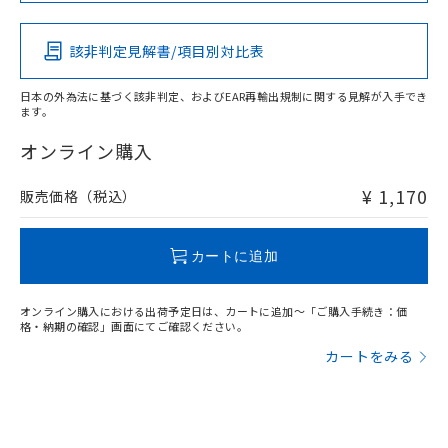
その他の認証はこちらのページからご検索ください
該非判定見解書/項目別対比表
O
O
O
O
日本の外為法に基づく該非判定、およびEAR再輸出規制に関する見解が入手でき
ます。
"対応済み"や非含有の記載がされた商品であっても、流通
在庫等で未対応品が混在する可能性があります。
オンライン購入
非含有品が必要な際は、弊社営業部門もしくは販売店へお
問い合わせください。
¥ 1,170
販売価格（税込）
この製品のRoHS/REACH対応状況ページへ
カートに追加
オンライン購入における出荷予定日は、カートに追加～「ご購入手続き：価
格・納期の確認」画面にてご確認ください。
カートをみる