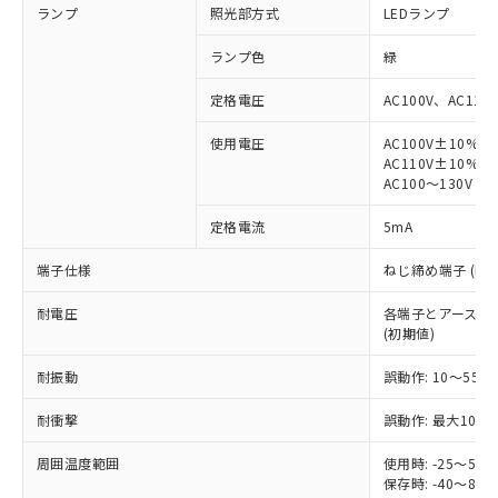
ランプ
照光部方式
LEDランプ
ランプ色
緑
定格電圧
AC100V、AC110
※1 対応状況
使用電圧
AC100V±10%
AC110V±10%
AC100～130V
対応済み：EU RoHS指令（10物質）の
非含有に対応した製品が提供可能な商品で
定格電流
5mA
す。
対応予定：EU RoHS指令（10物質）の非含
端子仕様
ねじ締め端子 (M3.
ご利用条件
有に対応した製品に切り替える予定のある
商品です。
耐電圧
各端子とアース間: AC
対応予定なし：EU RoHS指令（10物質）の
(初期値)
以下の条件をお読みいただき、同意のうえ
非含有に非対応の商品で、対応品を出す予
ご利用ください。
定はありません。
耐振動
誤動作: 10～55Hz
調査・確認中：EU RoHS指令（10物質）の
本サービスは、当社制御機器事業取扱
※1 中国RoHS○×表
耐衝撃
誤動作: 最大1000
非含有の対応状況を調査中または確認中の
商品の当社在庫状況および標準価格
商品です。
(税抜)を提供させていただくもので
周囲温度範囲
使用時: -25～5
「○」：最大均質材料含有率が中国RoHSの
非該当品：ライセンス料など無形物で、有
す。
保存時: -40～8
基準値以下であることを示します。
害物質有無と関係のない商品です。