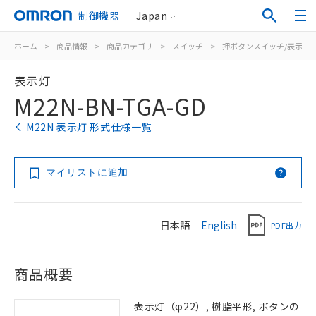
制御機器
Japan
ホーム
>
商品情報
>
商品カテゴリ
>
スイッチ
>
押ボタンスイッチ/表示灯
表示灯
M22N-BN-TGA-GD
M22N 表示灯 形式仕様一覧
マイリストに追加
日本語
English
PDF出力
商品概要
表示灯（φ22）, 樹脂平形, ボタンの