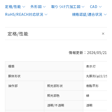
定格/性能
外形図
取りつけ穴加工図
CAD
RoHS/REACH対応状況
規格認証/適合状況
定格/性能
情報更新：2026/05/21
種類
表示灯
胴体形状
丸胴形(φ22/25m
操作部
照光部形状
樹脂平形
照光部色
緑
透明/不透明
透明