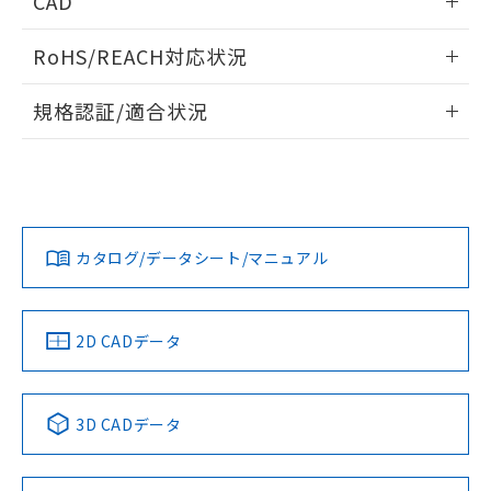
CAD
あります。
い合わせください。
お客様が当ウェブサイト上で当社にご
※3 非含有証明書ダウンロード
ログイン/会員登録いただくと、CADデータをダウンロー
登録された部品リストについて、当社
RoHS/REACH対応状況
ドすることができます。
および当社の共同利用者が、当社の製
下記の非含有証明書をダウンロードするこ
品・サービスに関するお客様との取
情報更新：2026/7/29
規格認証/適合状況
とができます。
合意する
キャンセル
引・商談に必要な範囲で利用すること
をご了承ください。
ログイン/会員登録
EU RoHS
注意事項・凡例
M22N-BN-TGA-GC-Pについての規格認証/適合状況について
EU RoHS指令（10物質）の非含有証明書
※当社の共同利用者とは、
"個人情報
は、「カスタマーサポートセンタ お客様相談室」または貴社
51物質の非含有証明書（当社基準）
の共同利用に関して"
の「1.共同利
担当オムロン営業員または販売店にお問い合わせください。
※本証明書は発行日時点で非含有を証明す
用者の範囲」に記載されている法人を
対応状況
対応予定月
※1
※2
るもので、過去に遡って非含有を証明する
ダウンロードデータをご利用いただく前に、以下を必ずお読
指します。
ものではありません。
みください。
お問い合わせ
カタログ/データシート/マニュアル
対応済み
また、RoHS指令のフタル酸エステル類４
ソフトウェアの使用条件
物質の対応では、対応完了までの期間は出
荷製品に未対応品が混在することから備考
中国 RoHS
注意事項・凡例
欄に対応日を記載しておりました。
2D CADデータ
既に当社にて対応品への在庫切替を完了
していることから、特段のことがない限
り、2022年1月12日より割愛しておりま
中国 RoHS表
※1 ※2
3D CADデータ
す。
Pb
Hg
Cd
Cr(VI)