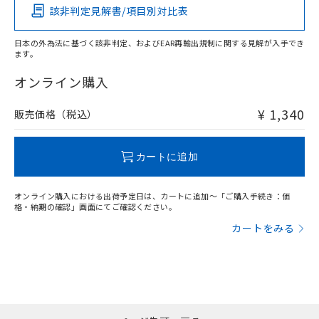
該非判定見解書/項目別対比表
O
O
O
O
日本の外為法に基づく該非判定、およびEAR再輸出規制に関する見解が入手でき
ます。
"対応済み"や非含有の記載がされた商品であっても、流通
在庫等で未対応品が混在する可能性があります。
オンライン購入
非含有品が必要な際は、弊社営業部門もしくは販売店へお
問い合わせください。
¥ 1,340
販売価格（税込）
この製品のRoHS/REACH対応状況ページへ
カートに追加
オンライン購入における出荷予定日は、カートに追加～「ご購入手続き：価
格・納期の確認」画面にてご確認ください。
カートをみる