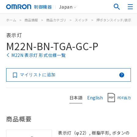
制御機器
Japan
ホーム
>
商品情報
>
商品カテゴリ
>
スイッチ
>
押ボタンスイッチ/表示灯
表示灯
M22N-BN-TGA-GC-P
M22N 表示灯 形式仕様一覧
マイリストに追加
日本語
English
PDF出力
商品概要
表示灯（φ22）, 樹脂平形, ボタンの