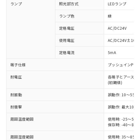
ランプ
照光部方式
LEDランプ
ランプ色
緑
定格電圧
AC/DC24V
※1 対応状況
使用電圧
AC/DC24V±10%
対応済み：EU RoHS指令（10物質）の
定格電流
5mA
非含有に対応した製品が提供可能な商品で
す。
端子仕様
プッシュインPlu
対応予定：EU RoHS指令（10物質）の非含
ご利用条件
有に対応した製品に切り替える予定のある
耐電圧
各端子とアース間: AC
商品です。
(初期値)
対応予定なし：EU RoHS指令（10物質）の
以下の条件をお読みいただき、同意のうえ
非含有に非対応の商品で、対応品を出す予
耐振動
誤動作: 10～55Hz
ご利用ください。
定はありません。
調査・確認中：EU RoHS指令（10物質）の
耐衝撃
誤動作: 最大1000
本サービスは、当社制御機器事業取扱
※1 中国RoHS○×表
非含有の対応状況を調査中または確認中の
商品の当社在庫状況および標準価格
周囲温度範囲
使用時: -25～5
商品です。
(税抜)を提供させていただくもので
保存時: -40～8
「○」：最大均質材料含有率が中国RoHSの
非該当品：ライセンス料など無形物で、有
す。
基準値以下であることを示します。
害物質有無と関係のない商品です。
当社制御機器事業取扱商品の中には、
周囲湿度範囲
使用時: 35～85%
「×」：最大均質材料含有率が中国RoHSの
仕入先様の事情により、非含有部品として