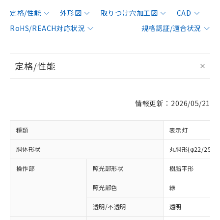
定格/性能
外形図
取りつけ穴加工図
CAD
RoHS/REACH対応状況
規格認証/適合状況
定格/性能
情報更新：2026/05/21
種類
表示灯
胴体形状
丸胴形(φ22/25m
操作部
照光部形状
樹脂平形
照光部色
緑
透明/不透明
透明