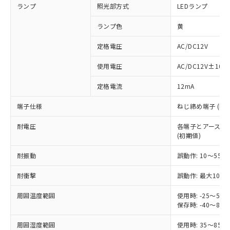
ランプ
照光部方式
LEDランプ
ランプ色
黄
定格電圧
AC/DC12V
※1 対応状況
使用電圧
AC/DC12V±10%
対応済み：EU RoHS指令（10物質）の
定格電流
12mA
非含有に対応した製品が提供可能な商品で
す。
端子仕様
ねじ締め端子 (M3.
対応予定：EU RoHS指令（10物質）の非含
ご利用条件
有に対応した製品に切り替える予定のある
耐電圧
各端子とアース間: AC
商品です。
(初期値)
対応予定なし：EU RoHS指令（10物質）の
以下の条件をお読みいただき、同意のうえ
非含有に非対応の商品で、対応品を出す予
耐振動
誤動作: 10～55Hz
ご利用ください。
定はありません。
調査・確認中：EU RoHS指令（10物質）の
耐衝撃
誤動作: 最大1000
本サービスは、当社制御機器事業取扱
※1 中国RoHS○×表
非含有の対応状況を調査中または確認中の
商品の当社在庫状況および標準価格
周囲温度範囲
使用時: -25～5
商品です。
(税抜)を提供させていただくもので
保存時: -40～8
「○」：最大均質材料含有率が中国RoHSの
非該当品：ライセンス料など無形物で、有
す。
基準値以下であることを示します。
害物質有無と関係のない商品です。
当社制御機器事業取扱商品の中には、
周囲湿度範囲
使用時: 35～85%
「×」：最大均質材料含有率が中国RoHSの
仕入先様の事情により、非含有部品として