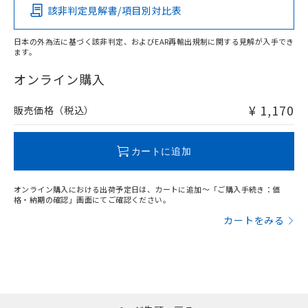
該非判定見解書/項目別対比表
O
O
O
O
日本の外為法に基づく該非判定、およびEAR再輸出規制に関する見解が入手でき
ます。
"対応済み"や非含有の記載がされた商品であっても、流通
在庫等で未対応品が混在する可能性があります。
オンライン購入
非含有品が必要な際は、弊社営業部門もしくは販売店へお
問い合わせください。
¥ 1,170
販売価格（税込）
この製品のRoHS/REACH対応状況ページへ
カートに追加
オンライン購入における出荷予定日は、カートに追加～「ご購入手続き：価
格・納期の確認」画面にてご確認ください。
カートをみる