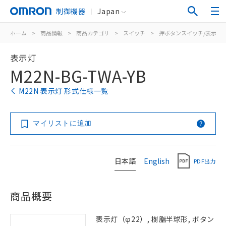
制御機器
Japan
ホーム
>
商品情報
>
商品カテゴリ
>
スイッチ
>
押ボタンスイッチ/表示灯
表示灯
M22N-BG-TWA-YB
M22N 表示灯 形式仕様一覧
マイリストに追加
日本語
English
PDF出力
商品概要
表示灯（φ22）, 樹脂半球形, ボタン