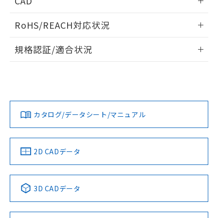
CAD
あります。
い合わせください。
お客様が当ウェブサイト上で当社にご
※3 非含有証明書ダウンロード
ログイン/会員登録いただくと、CADデータをダウンロー
登録された部品リストについて、当社
RoHS/REACH対応状況
ドすることができます。
および当社の共同利用者が、当社の製
下記の非含有証明書をダウンロードするこ
品・サービスに関するお客様との取
情報更新：2026/7/29
規格認証/適合状況
とができます。
合意する
キャンセル
引・商談に必要な範囲で利用すること
をご了承ください。
ログイン/会員登録
EU RoHS
注意事項・凡例
EU RoHS指令（10物質）の非含有証明書
UL認証
※当社の共同利用者とは、
CSA認証
"個人情報
CEマーキング
51物質の非含有証明書（当社基準）
の共同利用に関して"
の「1.共同利
※本証明書は発行日時点で非含有を証明す
Yes
Yes
Yes
用者の範囲」に記載されている法人を
対応状況
対応予定月
※1
※2
るもので、過去に遡って非含有を証明する
ダウンロードデータをご利用いただく前に、以下を必ずお読
指します。
ものではありません。
みください。
カタログ/データシート/マニュアル
対応済み
また、RoHS指令のフタル酸エステル類４
ソフトウェアの使用条件
物質の対応では、対応完了までの期間は出
LR型式承認
DNV型式承認
BV型式承認
KR型式承
（イギリス
（ノルウェー
（フランス
（韓国
荷製品に未対応品が混在することから備考
船舶規格）
船舶規格）
船舶規格）
船舶規格
中国 RoHS
注意事項・凡例
欄に対応日を記載しておりました。
2D CADデータ
既に当社にて対応品への在庫切替を完了
No
No
No
No
していることから、特段のことがない限
り、2022年1月12日より割愛しておりま
中国 RoHS表
※1 ※2
3D CADデータ
す。
この製品の規格認証/適合状況ページへ
Pb
Hg
Cd
Cr(VI)
その他の認証はこちらのページからご検索ください