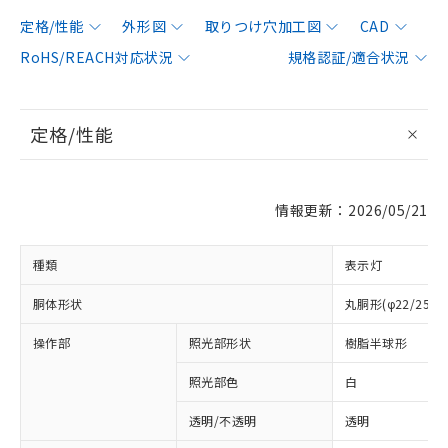
定格/性能
外形図
取りつけ穴加工図
CAD
RoHS/REACH対応状況
規格認証/適合状況
定格/性能
情報更新：2026/05/21
種類
表示灯
胴体形状
丸胴形(φ22/25m
操作部
照光部形状
樹脂半球形
照光部色
白
透明/不透明
透明