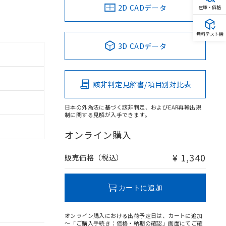
2D CADデータ
在庫・価格
無料テスト機
3D CADデータ
該非判定見解書/項目別対比表
日本の外為法に基づく該非判定、およびEAR再輸出規
制に関する見解が入手できます。
オンライン購入
¥ 1,340
販売価格（税込）
カートに追加
オンライン購入における出荷予定日は、カートに追加
～「ご購入手続き：価格・納期の確認」画面にてご確