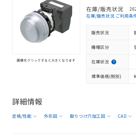
在庫/販売状況
20
在庫/販売状況 ご利用条
販売状況
機種区分
画像をクリックすると大きくなります
在庫状況
標準価格(税別)
詳細情報
定格/性能
外形図
取りつけ穴加工図
CAD