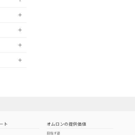
026/05/21
026/05/21
2026/7/29
ムロン営業員ま
お問い合わせ
ート
オムロンの提供価値
目指す姿