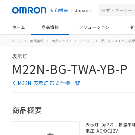
制御機器
Japan
ホーム
商品情報
ソリューション
ダ
ホーム
>
商品情報
>
商品カテゴリ
>
スイッチ
>
押ボタンスイッチ/表
表示灯
M22N-BG-TWA-YB-P
M22N 表示灯 形式仕様一覧
商品概要
表示灯（φ22）, 樹脂半球形
電圧: AC/DC12V