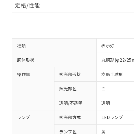
定格/性能
種類
表示灯
胴体形状
丸胴形(φ22/2
操作部
照光部形状
樹脂半球形
照光部色
白
透明/不透明
透明
※1 対応状況
ランプ
照光部方式
LEDランプ
対応済み：EU
対応予定：EU R
ランプ色
黄