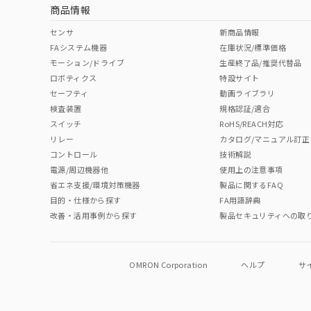
商品情報
中国 RoHS表
※1 ※2
センサ
新商品情報
FAシステム機器
在庫状況/標準価格
Pb
Hg
Cd
Cr(V
モーション/ドライブ
生産終了品/推奨代替品
ロボティクス
特設サイト
セーフティ
動画ライブラリ
検査装置
規格認証/適合
O
O
O
O
スイッチ
RoHS/REACH対応
リレー
カタログ/マニュアル訂正
コントロール
技術解説
"対応済み"や非含有の記載がされた商品であっても、流通
電源/周辺機器他
使用上の注意事項
非含有品が必要な際は、弊社営業部門もしくは販売店へお
省エネ支援/環境対策機器
製品に関するFAQ
目的・仕様から探す
FA用語辞典
改善・活用事例から探す
製品セキュリティへの取
OMRON Corporation
ヘルプ
サ