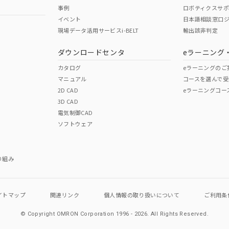
事例
ロボティクスサ
イベント
日本語相談窓口
現場データ活用サービスi-BELT
輸出該非判定
I)
PBBs
PBDEs
DBP
ダウンロードセンタ
eラーニング
カタログ
eラーニングのご
マニュアル
コースを選んで受
O
O
O
2D CAD
eラーニングコー
3D CAD
電気制御CAD
在庫等で未対応品が混在する可能性があります。
ソフトウェア
問い合わせください。
この製品のRoHS/REACH対応
り組み
イトマップ
関連リンク
個人情報の
取り扱いについて
ご利用条
© Copyright OMRON Corporation 1996 - 2026.
All Rights Reserved.