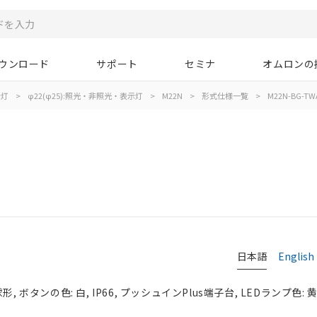
ウンロード
サポート
セミナ
オムロンの
示灯
>
φ22(φ25):照光・非照光・表示灯
>
M22N
>
形式仕様一覧
>
M22N-BG-TWA
日本語
English
, ボタンの色: 白, IP66, プッシュインPlus端子台, LEDランプ色: 黄