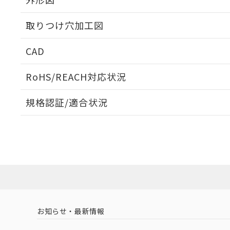
取りつけ穴加工図
CAD
ログイン/会員登録いただくと、CADデータをダウンロ
RoHS/REACH対応状況
規格認証/適合状況
EU RoHS
注意事項・凡例
M22N-BG-TWA-YB-Pについての規格認証/適合状況に
たは販売店にお問い合わせください。
ダウンロードデータをご利用いただく前に、以下を必ずお読
対応状況
対応予定月
※1
※2
ソフトウェアの使用条件
対応済み
お知らせ・最新情報
中国 RoHS
注意事項・凡例