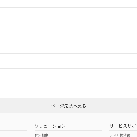
情報更新：2
情報更新：2
ードすることができます。
情報更新：
ログイン/会員登録
ついては、「カスタマーサポートセンタ お客様相談室」または貴社担当オ
みください。
非含有証明書
※3
ページ先頭へ戻る
ダウンロードはこちら
ソリューション
サービスサポ
解決提案
テスト機貸出