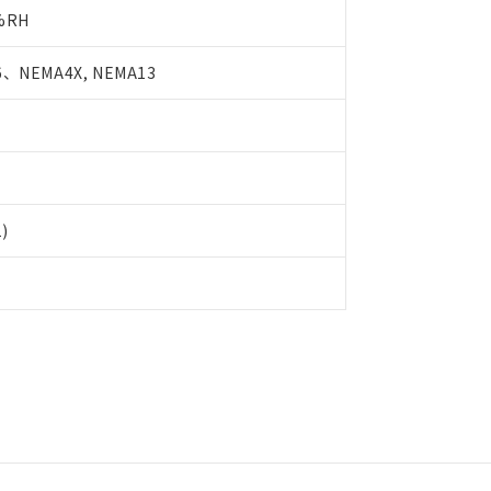
書をダウンロードすることができます。
%RH
利用者とは、
"個人情報の共同利用に関して"
の「1.共同利用者の
します。
10物質）の非含有証明書
明書（当社基準）
、NEMA4X, NEMA13
日時点で非含有を証明するもので、過去に遡って非含有を証明するも
令のフタル酸エステル類４物質の対応では、対応完了までの期間は出
備考欄に対応日を記載しておりました。
品への在庫切替を完了していることから、特段のことがない限り、20
す。
1)