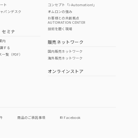
ポート
コンセプト「i-Automation!」
ジャパンデスク
オムロンの強み
お客様との共創拠点
AUTOMATION CENTER
DIBP
BBP
DEHP
環境保護
技術を磨く現場
・セミナ
使用期限
案内
販売ネットワーク
講する
O
O
O
e
国内販売ネットワーク
ス一覧（PDF）
海外販売ネットワーク
オンラインストア
状況ページへ
件
商品のご承諾事項
Facebook