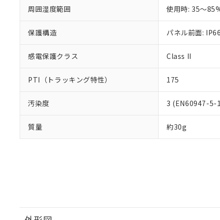
さい。
下記の非含有証明
周囲湿度範囲
使用時: 35～85
※当社の共同
いる法人を指
EU RoHS指令（
保護構造
51物質の非含有証
パネル前面: IP66
※本証明書は発行
また、RoHS指
感電保護クラス
Class II
混在することから
既に当社にて対応
PTI（トラッキング特性）
175
り割愛しておりま
汚染度
3 (EN60947-5-
質量
約30g
外形図