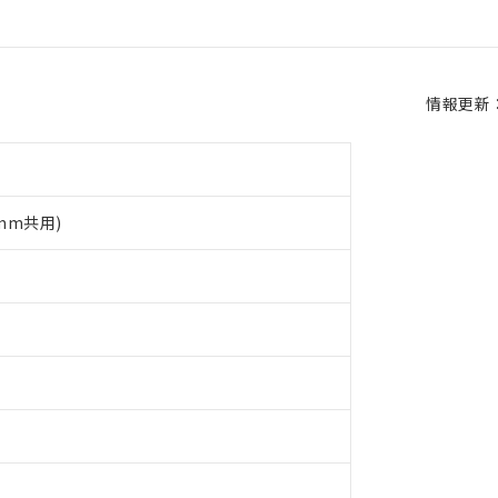
情報更新：2
5mm共用)
 RoHS指令（10物質）の非含有に対応した製品が提供可能な商品です
oHS指令（10物質）の非含有に対応した製品に切り替える予定のある