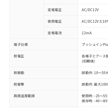
対応予定なし：EU
調査・確認中：EU
ご利用条件
定格電圧
AC/DC12V
非該当品：ライセ
※1 中国RoHS
仕入先様の事情に
使用電圧
AC/DC12V±10
があります。
以下の条件をお読
「○」：最大均質
「×」：最大均質
本サービスは
当社は、これ
定格電流
*EU RoHS指令（10物
12mA
「－」：未確認で
鉛(Pb) 1000ppm以下、
くものです。
う）を輸出ま
記
説明
六価クロム(Cr(Ⅵ)) 1
当社制御機器
などの必要な
フタル酸ビス(2-エチルヘ
端子仕様
プッシュインPl
号
*中国RoHS10物質の基準値 
ル（DBP） 1000ppm
在庫状況およ
当社は規制貨
Pb(鉛) :1000ppm、 Hg
但し、RoHS指令で産
のであり、閲
ます。
Cr(Ⅵ)(六価クロム) : 
フタル酸エステル類の４
耐電圧
各端子とアース間: A
○
一定数以
DBP(フタル酸ジブチル) :
い。
当社は貴社製
DEHP(フタル酸ビス(2-エ
(初期値)
正式な納期状
置等に一切使
当社販売員に
※2 対応予定月
△
一定数に
当社は、貴社
耐振動
誤動作: 10～55
オムロン制御
また当社は、
※2 環境保護使
在庫状況およ
部品在庫の切り替
たしません。
－
在庫なし
す。
耐衝撃
誤動作: 最大100
「ｅ」：有害物質
機器販売
マイパーツ機
「10」：通常の
ている必要が
味します。
周囲温度範囲
使用時: -25～
空
受注生産
お客様が当ウ
※3 非含有証明
「－」：未確認で
保存時: -40～
白
が、当社の製