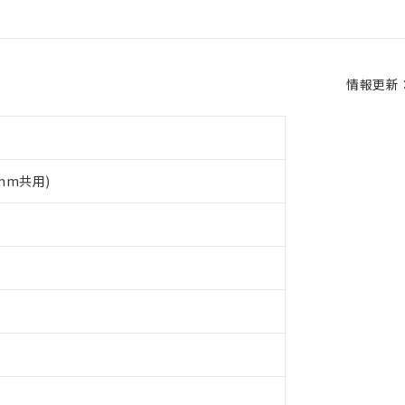
情報更新：2
5mm共用)
 RoHS指令（10物質）の非含有に対応した製品が提供可能な商品です