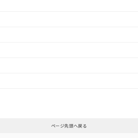
情報更新：2
情報更新：2
ードすることができます。
情報更新：
ログイン/会員登録
CCC認証
電波法
みください。
Yes
N/A
非含有証明書
※3
ページ先頭へ戻る
ダウンロードはこちら