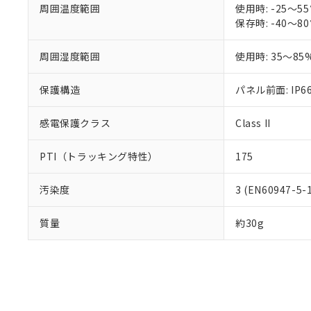
白
が、当社の製
周囲温度範囲
使用時: -25～
さい。
保存時: -40～
下記の非含有証明
※当社の共同
いる法人を指
EU RoHS指令（
周囲湿度範囲
使用時: 35～85
51物質の非含有証
※本証明書は発行
保護構造
パネル前面: IP66
また、RoHS指
混在することから
感電保護クラス
Class II
既に当社にて対応
り割愛しておりま
PTI（トラッキング特性）
175
汚染度
3 (EN60947-5-
質量
約30g