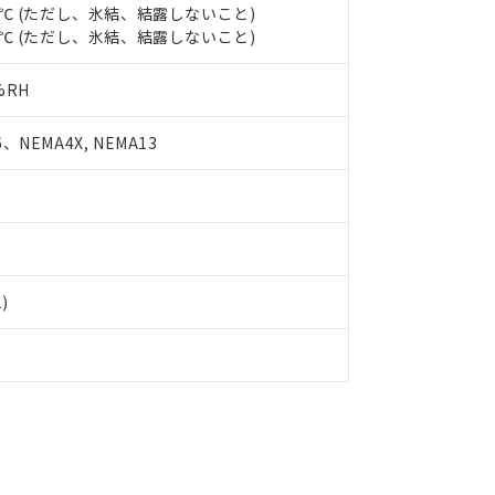
品・サービスに関するお客様との取引・商談に必要な範囲で利用す
55℃ (ただし、氷結、結露しないこと)
合意する
キャンセル
80℃ (ただし、氷結、結露しないこと)
書をダウンロードすることができます。
利用者とは、
"個人情報の共同利用に関して"
の「1.共同利用者の
します。
10物質）の非含有証明書
%RH
明書（当社基準）
日時点で非含有を証明するもので、過去に遡って非含有を証明するも
、NEMA4X, NEMA13
令のフタル酸エステル類４物質の対応では、対応完了までの期間は出
備考欄に対応日を記載しておりました。
品への在庫切替を完了していることから、特段のことがない限り、20
す。
1)