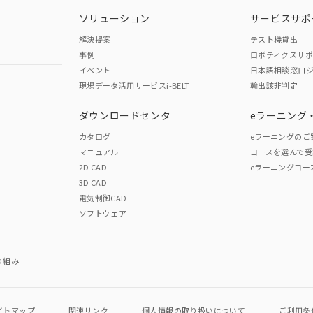
型式承認
NK型式承認
ABS型式承認
韓国
（日本
（アメリカ
ソリューション
サービスサポ
舶規格）
船舶規格）
船舶規格）
解決提案
テスト機貸出
事例
ロボティクスサ
No
No
イベント
日本語相談窓口
現場データ活用サービスi-BELT
輸出該非判定
I)
PBBs
PBDEs
DBP
ダウンロードセンタ
eラーニング
この製品の規格認証/適合
その他の認証はこちらのページからご
カタログ
eラーニングのご
マニュアル
コースを選んで受
O
O
O
2D CAD
eラーニングコー
3D CAD
電気制御CAD
在庫等で未対応品が混在する可能性があります。
ソフトウェア
問い合わせください。
この製品のRoHS/REACH対応
り組み
イトマップ
関連リンク
個人情報の
取り扱いについて
ご利用条