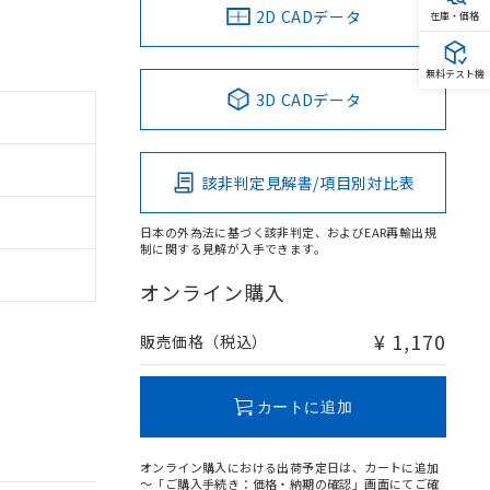
2D CADデータ
在庫・価格
無料テスト機
3D CADデータ
該非判定見解書/項目別対比表
日本の外為法に基づく該非判定、およびEAR再輸出規
制に関する見解が入手できます。
オンライン購入
¥ 1,170
販売価格（税込）
カートに追加
オンライン購入における出荷予定日は、カートに追加
～「ご購入手続き：価格・納期の確認」画面にてご確