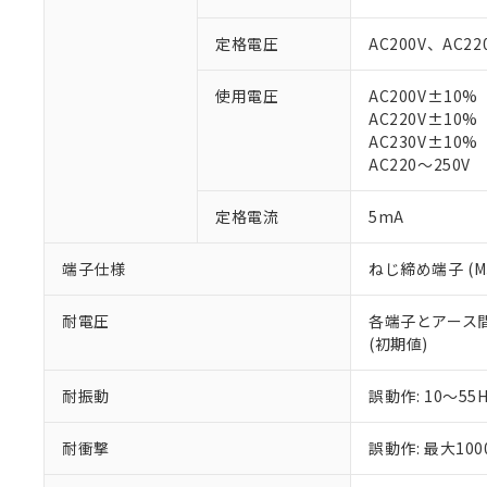
対応予定：EU R
対応予定なし：EU
定格電圧
AC200V、AC22
調査・確認中：EU
ご利用条件
非該当品：ライセ
使用電圧
AC200V±10%
※1 中国RoHS
仕入先様の事情に
AC220V±10%
があります。
以下の条件をお読
AC230V±10%
「○」：最大均質
AC220～250V
「×」：最大均質
本サービスは
当社は、これ
*EU RoHS指令（10物
「－」：未確認で
鉛(Pb) 1000ppm以下、
くものです。
う）を輸出ま
記
説明
六価クロム(Cr(Ⅵ)) 1
定格電流
5mA
当社制御機器
などの必要な
フタル酸ビス(2-エチルヘ
号
*中国RoHS10物質の基準値 
ル（DBP） 1000ppm
在庫状況およ
当社は規制貨
Pb(鉛) :1000ppm、 Hg
但し、RoHS指令で産
端子仕様
ねじ締め端子 (M3
のであり、閲
ます。
Cr(Ⅵ)(六価クロム) : 
フタル酸エステル類の４
○
一定数以
DBP(フタル酸ジブチル) :
い。
当社は貴社製
DEHP(フタル酸ビス(2-エ
正式な納期状
置等に一切使
耐電圧
各端子とアース間: A
当社販売員に
※2 対応予定月
△
一定数に
当社は、貴社
(初期値)
オムロン制御
また当社は、
※2 環境保護使
在庫状況およ
部品在庫の切り替
たしません。
－
在庫なし
耐振動
誤動作: 10～55
す。
「ｅ」：有害物質
機器販売
マイパーツ機
「10」：通常の
耐衝撃
誤動作: 最大100
ている必要が
味します。
空
受注生産
お客様が当ウ
※3 非含有証明
「－」：未確認で