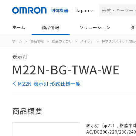
制御機器
Japan
ホーム
商品情報
ソリューション
ダ
ホーム
>
商品情報
>
商品カテゴリ
>
スイッチ
>
押ボタンスイッチ/表
表示灯
M22N-BG-TWA-WE
M22N 表示灯 形式仕様一覧
商品概要
表示灯（φ22）, 樹脂半球形
AC/DC200/220/230/24