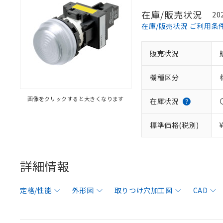
在庫/販売状況
20
在庫/販売状況 ご利用条
販売状況
機種区分
画像をクリックすると大きくなります
在庫状況
標準価格(税別)
詳細情報
定格/性能
外形図
取りつけ穴加工図
CAD