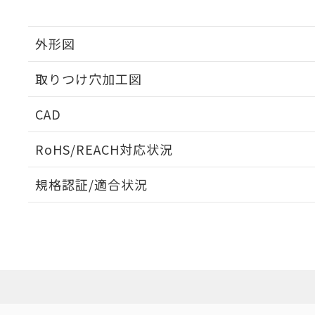
外形図
取りつけ穴加工図
CAD
ログイン/会員登録いただくと、CADデータをダウンロ
RoHS/REACH対応状況
規格認証/適合状況
EU RoHS
注意事項・凡例
UL認証
CSA認証
CEマーキング
ダウンロードデータをご利用いただく前に、以下を必ずお読
Yes
Yes
Yes
対応状況
対応予定月
※1
※2
ソフトウェアの使用条件
対応済み