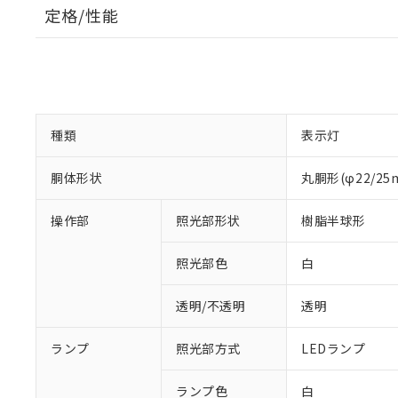
定格/性能
種類
表示灯
胴体形状
丸胴形(φ22/2
操作部
照光部形状
樹脂半球形
照光部色
白
透明/不透明
透明
ランプ
照光部方式
LEDランプ
※1 対応状況
ランプ色
白
対応済み：EU