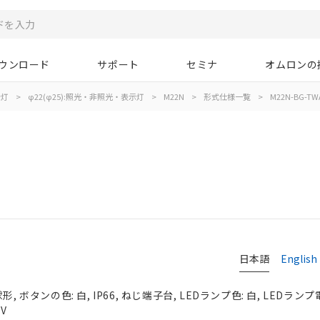
ウンロード
サポート
セミナ
オムロンの
示灯
>
φ22(φ25):照光・非照光・表示灯
>
M22N
>
形式仕様一覧
>
M22N-BG-TW
日本語
English
, ボタンの色: 白, IP66, ねじ端子台, LEDランプ色: 白, LEDランプ
0V