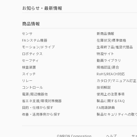
LR型式承認
DNV型式承認
BV型式承認
KR
（イギリス
（ノルウェー
（フランス
（
お知らせ・最新情報
中国 RoHS
注意事項・凡例
船舶規格）
船舶規格）
船舶規格）
船
商品情報
No
No
No
No
中国 RoHS表
※1 ※2
センサ
新商品情報
FAシステム機器
在庫状況/標準価格
Pb
Hg
Cd
Cr(V
モーション/ドライブ
生産終了品/推奨代替品
ロボティクス
特設サイト
セーフティ
動画ライブラリ
検査装置
規格認証/適合
O
O
O
O
スイッチ
RoHS/REACH対応
リレー
カタログ/マニュアル訂正
コントロール
技術解説
"対応済み"や非含有の記載がされた商品であっても、流通
電源/周辺機器他
使用上の注意事項
非含有品が必要な際は、弊社営業部門もしくは販売店へお
省エネ支援/環境対策機器
製品に関するFAQ
目的・仕様から探す
FA用語辞典
改善・活用事例から探す
製品セキュリティへの取
OMRON Corporation
ヘルプ
サ