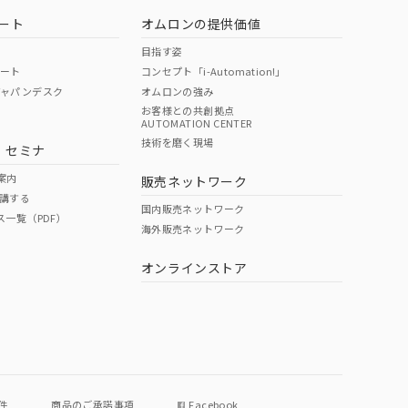
ート
オムロンの提供価値
目指す姿
ポート
コンセプト「i-Automation!」
ジャパンデスク
オムロンの強み
お客様との共創拠点
AUTOMATION CENTER
DIBP
BBP
DEHP
環境保護
技術を磨く現場
・セミナ
状況ページへ
使用期限
検索ください
案内
販売ネットワーク
講する
O
O
O
e
国内販売ネットワーク
ス一覧（PDF）
海外販売ネットワーク
オンラインストア
状況ページへ
件
商品のご承諾事項
Facebook