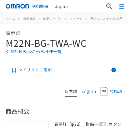
制御機器
Japan
ホーム
>
商品情報
>
商品カテゴリ
>
スイッチ
>
押ボタンスイッチ/表示灯
表示灯
M22N-BG-TWA-WC
M22N 表示灯 形式仕様一覧
マイリストに追加
日本語
English
PDF出力
商品概要
表示灯（φ22）, 樹脂半球形, ボタン