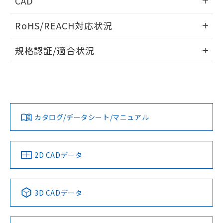
CAD
あります。
い合わせください。
お客様が当ウェブサイト上で当社にご
※3 非含有証明書ダウンロード
ログイン/会員登録いただくと、CADデータをダウンロー
登録された部品リストについて、当社
RoHS/REACH対応状況
ドすることができます。
および当社の共同利用者が、当社の製
下記の非含有証明書をダウンロードするこ
品・サービスに関するお客様との取
情報更新：2026/7/29
規格認証/適合状況
とができます。
合意する
キャンセル
引・商談に必要な範囲で利用すること
をご了承ください。
ログイン/会員登録
EU RoHS
注意事項・凡例
EU RoHS指令（10物質）の非含有証明書
UL認証
※当社の共同利用者とは、
CSA認証
"個人情報
CEマーキング
51物質の非含有証明書（当社基準）
の共同利用に関して"
の「1.共同利
※本証明書は発行日時点で非含有を証明す
Yes
Yes
Yes
用者の範囲」に記載されている法人を
対応状況
対応予定月
※1
※2
るもので、過去に遡って非含有を証明する
ダウンロードデータをご利用いただく前に、以下を必ずお読
指します。
ものではありません。
みください。
カタログ/データシート/マニュアル
対応済み
また、RoHS指令のフタル酸エステル類４
ソフトウェアの使用条件
物質の対応では、対応完了までの期間は出
LR型式承認
DNV型式承認
BV型式承認
KR型式承
（イギリス
（ノルウェー
（フランス
（韓国
荷製品に未対応品が混在することから備考
船舶規格）
船舶規格）
船舶規格）
船舶規格
中国 RoHS
注意事項・凡例
欄に対応日を記載しておりました。
2D CADデータ
既に当社にて対応品への在庫切替を完了
No
No
No
No
していることから、特段のことがない限
り、2022年1月12日より割愛しておりま
中国 RoHS表
※1 ※2
3D CADデータ
す。
この製品の規格認証/適合状況ページへ
Pb
Hg
Cd
Cr(VI)
その他の認証はこちらのページからご検索ください