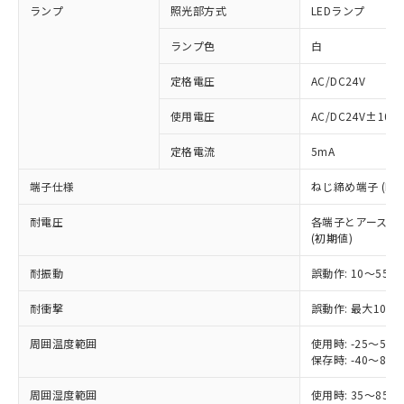
ランプ
照光部方式
LEDランプ
ランプ色
白
定格電圧
AC/DC24V
※1 対応状況
使用電圧
AC/DC24V±10%
対応済み：EU RoHS指令（10物質）の
定格電流
5mA
非含有に対応した製品が提供可能な商品で
す。
端子仕様
ねじ締め端子 (M3.
対応予定：EU RoHS指令（10物質）の非含
ご利用条件
有に対応した製品に切り替える予定のある
耐電圧
各端子とアース間: AC
商品です。
(初期値)
対応予定なし：EU RoHS指令（10物質）の
以下の条件をお読みいただき、同意のうえ
非含有に非対応の商品で、対応品を出す予
耐振動
誤動作: 10～55Hz
ご利用ください。
定はありません。
調査・確認中：EU RoHS指令（10物質）の
耐衝撃
誤動作: 最大1000
本サービスは、当社制御機器事業取扱
※1 中国RoHS○×表
非含有の対応状況を調査中または確認中の
商品の当社在庫状況および標準価格
周囲温度範囲
使用時: -25～5
商品です。
(税抜)を提供させていただくもので
保存時: -40～8
「○」：最大均質材料含有率が中国RoHSの
非該当品：ライセンス料など無形物で、有
す。
基準値以下であることを示します。
害物質有無と関係のない商品です。
当社制御機器事業取扱商品の中には、
周囲湿度範囲
使用時: 35～85%
「×」：最大均質材料含有率が中国RoHSの
仕入先様の事情により、非含有部品として