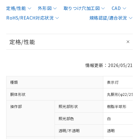
定格/性能
外形図
取りつけ穴加工図
CAD
RoHS/REACH対応状況
規格認証/適合状況
定格/性能
情報更新：2026/05/21
種類
表示灯
胴体形状
丸胴形(φ22/25m
操作部
照光部形状
樹脂半球形
照光部色
白
透明/不透明
透明