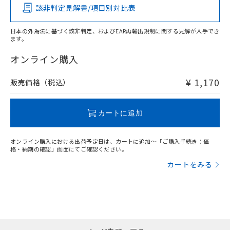
該非判定見解書/項目別対比表
O
O
O
O
日本の外為法に基づく該非判定、およびEAR再輸出規制に関する見解が入手でき
ます。
"対応済み"や非含有の記載がされた商品であっても、流通
在庫等で未対応品が混在する可能性があります。
オンライン購入
非含有品が必要な際は、弊社営業部門もしくは販売店へお
問い合わせください。
¥ 1,170
販売価格（税込）
この製品のRoHS/REACH対応状況ページへ
カートに追加
オンライン購入における出荷予定日は、カートに追加～「ご購入手続き：価
格・納期の確認」画面にてご確認ください。
カートをみる