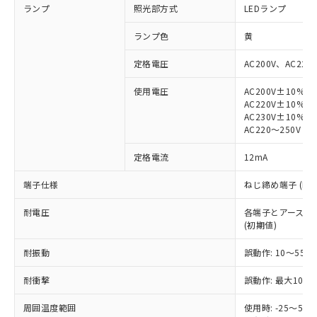
ランプ
照光部方式
LEDランプ
ランプ色
黄
定格電圧
AC200V、AC220
使用電圧
AC200V±10%
※1 対応状況
AC220V±10%
AC230V±10%
対応済み：EU RoHS指令（10物質）の
AC220～250V
非含有に対応した製品が提供可能な商品で
す。
定格電流
12mA
対応予定：EU RoHS指令（10物質）の非含
ご利用条件
端子仕様
ねじ締め端子 (M3.
有に対応した製品に切り替える予定のある
商品です。
耐電圧
各端子とアース間: AC
対応予定なし：EU RoHS指令（10物質）の
(初期値)
以下の条件をお読みいただき、同意のうえ
非含有に非対応の商品で、対応品を出す予
ご利用ください。
定はありません。
耐振動
誤動作: 10～55Hz
調査・確認中：EU RoHS指令（10物質）の
本サービスは、当社制御機器事業取扱
※1 中国RoHS○×表
非含有の対応状況を調査中または確認中の
耐衝撃
誤動作: 最大1000
商品の当社在庫状況および標準価格
商品です。
(税抜)を提供させていただくもので
「○」：最大均質材料含有率が中国RoHSの
非該当品：ライセンス料など無形物で、有
周囲温度範囲
使用時: -25～5
す。