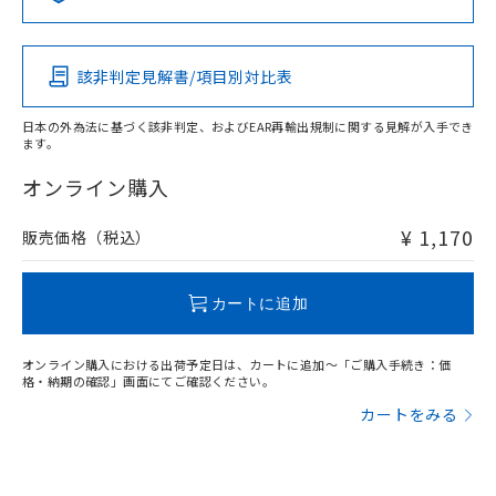
この製品の規格認証/適合状況ページへ
Pb
Hg
Cd
Cr(VI)
その他の認証はこちらのページからご検索ください
該非判定見解書/項目別対比表
O
O
O
O
日本の外為法に基づく該非判定、およびEAR再輸出規制に関する見解が入手でき
ます。
"対応済み"や非含有の記載がされた商品であっても、流通
在庫等で未対応品が混在する可能性があります。
オンライン購入
非含有品が必要な際は、弊社営業部門もしくは販売店へお
問い合わせください。
¥ 1,170
販売価格（税込）
この製品のRoHS/REACH対応状況ページへ
カートに追加
オンライン購入における出荷予定日は、カートに追加～「ご購入手続き：価
格・納期の確認」画面にてご確認ください。
カートをみる