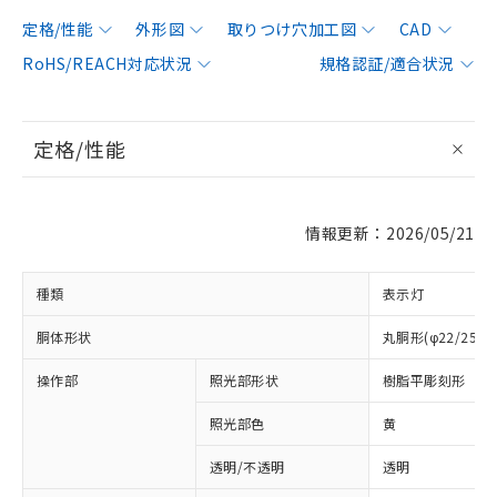
定格/性能
外形図
取りつけ穴加工図
CAD
RoHS/REACH対応状況
規格認証/適合状況
定格/性能
情報更新：2026/05/21
種類
表示灯
胴体形状
丸胴形(φ22/25m
操作部
照光部形状
樹脂平彫刻形
照光部色
黄
透明/不透明
透明