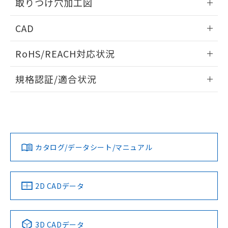
り引きをいたしません。
取りつけ穴加工図
メンバーズにご登録されている必要が
「－」：未確認です。当社販売部門へお問
あります。
い合わせください。
情報更新：2026/05/21
お客様が当ウェブサイト上で当社にご
CAD
※3 非含有証明書ダウンロード
登録された部品リストについて、当社
ログイン/会員登録いただくと、CADデータをダウンロー
および当社の共同利用者が、当社の製
RoHS/REACH対応状況
下記の非含有証明書をダウンロードするこ
ドすることができます。
品・サービスに関するお客様との取
とができます。
合意する
キャンセル
引・商談に必要な範囲で利用すること
情報更新：2026/7/29
規格認証/適合状況
をご了承ください。
EU RoHS指令（10物質）の非含有証明書
※当社の共同利用者とは、
"個人情報
ログイン/会員登録
EU RoHS
注意事項・凡例
51物質の非含有証明書（当社基準）
の共同利用に関して"
の「1.共同利
UL認証
CSA認証
CEマーキング
※本証明書は発行日時点で非含有を証明す
用者の範囲」に記載されている法人を
るもので、過去に遡って非含有を証明する
指します。
Yes
Yes
Yes
対応状況
ものではありません。
対応予定月
※1
※2
ダウンロードデータをご利用いただく前に、以下を必ずお読
また、RoHS指令のフタル酸エステル類４
みください。
カタログ/データシート/マニュアル
対応済み
物質の対応では、対応完了までの期間は出
ソフトウェアの使用条件
荷製品に未対応品が混在することから備考
LR型式承認
DNV型式承認
BV型式承認
KR型式承
欄に対応日を記載しておりました。
（イギリス
（ノルウェー
（フランス
（韓国
既に当社にて対応品への在庫切替を完了
船舶規格）
船舶規格）
船舶規格）
船舶規格
中国 RoHS
注意事項・凡例
2D CADデータ
していることから、特段のことがない限
No
No
No
No
り、2022年1月12日より割愛しておりま
す。
中国 RoHS表
※1 ※2
3D CADデータ