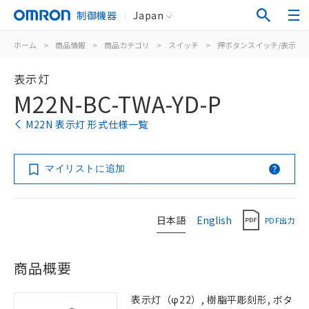
制御機器
Japan
ホーム
>
商品情報
>
商品カテゴリ
>
スイッチ
>
押ボタンスイッチ/表示灯
表示灯
M22N-BC-TWA-YD-P
M22N 表示灯 形式仕様一覧
マイリストに追加
日本語
English
PDF出力
商品概要
表示灯（φ22）, 樹脂平彫刻形, ボタ