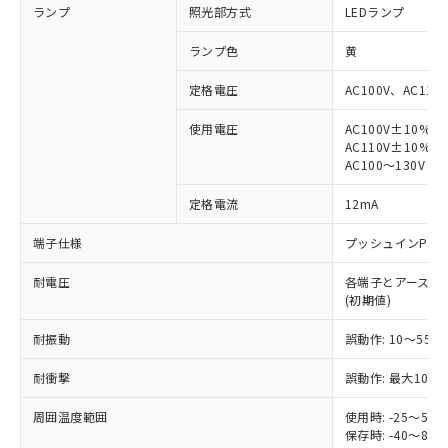
ランプ
照光部方式
LEDランプ
ランプ色
黄
定格電圧
AC100V、AC110
※1 対応状況
使用電圧
AC100V±10%
AC110V±10%
AC100～130V
対応済み：EU RoHS指令（10物質）の
非含有に対応した製品が提供可能な商品で
定格電流
12mA
す。
対応予定：EU RoHS指令（10物質）の非含
端子仕様
プッシュインPlu
ご利用条件
有に対応した製品に切り替える予定のある
商品です。
耐電圧
各端子とアース間: AC
対応予定なし：EU RoHS指令（10物質）の
(初期値)
以下の条件をお読みいただき、同意のうえ
非含有に非対応の商品で、対応品を出す予
ご利用ください。
定はありません。
耐振動
誤動作: 10～55Hz
調査・確認中：EU RoHS指令（10物質）の
本サービスは、当社制御機器事業取扱
※1 中国RoHS○×表
耐衝撃
誤動作: 最大1000
非含有の対応状況を調査中または確認中の
商品の当社在庫状況および標準価格
商品です。
(税抜)を提供させていただくもので
周囲温度範囲
使用時: -25～5
「○」：最大均質材料含有率が中国RoHSの
非該当品：ライセンス料など無形物で、有
す。
保存時: -40～8
基準値以下であることを示します。
害物質有無と関係のない商品です。