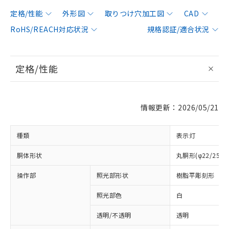
定格/性能
外形図
取りつけ穴加工図
CAD
RoHS/REACH対応状況
規格認証/適合状況
定格/性能
情報更新：2026/05/21
種類
表示灯
胴体形状
丸胴形(φ22/25m
操作部
照光部形状
樹脂平彫刻形
照光部色
白
透明/不透明
透明