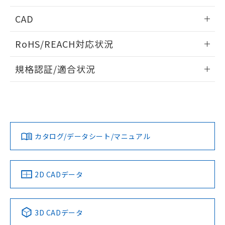
「－」：未確認です。当社販売部門へお問
あります。
情報更新：2026/05/21
い合わせください。
CAD
お客様が当ウェブサイト上で当社にご
※3 非含有証明書ダウンロード
登録された部品リストについて、当社
ログイン/会員登録いただくと、CADデータをダウンロー
および当社の共同利用者が、当社の製
RoHS/REACH対応状況
ドすることができます。
下記の非含有証明書をダウンロードするこ
品・サービスに関するお客様との取
とができます。
合意する
キャンセル
情報更新：2026/7/29
引・商談に必要な範囲で利用すること
規格認証/適合状況
をご了承ください。
EU RoHS指令（10物質）の非含有証明書
ログイン/会員登録
※当社の共同利用者とは、
"個人情報
EU RoHS
注意事項・凡例
M22N-BC-TWA-YD-Pについての規格認証/適合状況について
51物質の非含有証明書（当社基準）
の共同利用に関して"
の「1.共同利
は、「カスタマーサポートセンタ お客様相談室」または貴社
※本証明書は発行日時点で非含有を証明す
用者の範囲」に記載されている法人を
担当オムロン営業員または販売店にお問い合わせください。
るもので、過去に遡って非含有を証明する
指します。
対応状況
対応予定月
※1
※2
ものではありません。
ダウンロードデータをご利用いただく前に、以下を必ずお読
また、RoHS指令のフタル酸エステル類４
みください。
お問い合わせ
カタログ/データシート/マニュアル
対応済み
物質の対応では、対応完了までの期間は出
ソフトウェアの使用条件
荷製品に未対応品が混在することから備考
欄に対応日を記載しておりました。
中国 RoHS
注意事項・凡例
2D CADデータ
既に当社にて対応品への在庫切替を完了
していることから、特段のことがない限
り、2022年1月12日より割愛しておりま
中国 RoHS表
す。
※1 ※2
3D CADデータ
Pb
Hg
Cd
Cr(VI)