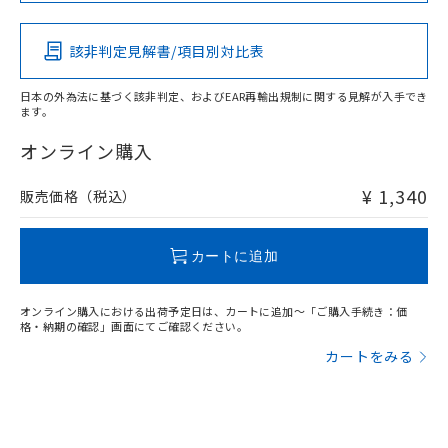
該非判定見解書/項目別対比表
O
O
O
O
日本の外為法に基づく該非判定、およびEAR再輸出規制に関する見解が入手でき
ます。
"対応済み"や非含有の記載がされた商品であっても、流通
在庫等で未対応品が混在する可能性があります。
オンライン購入
非含有品が必要な際は、弊社営業部門もしくは販売店へお
問い合わせください。
¥ 1,340
販売価格（税込）
この製品のRoHS/REACH対応状況ページへ
カートに追加
オンライン購入における出荷予定日は、カートに追加～「ご購入手続き：価
格・納期の確認」画面にてご確認ください。
カートをみる