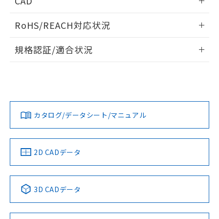
CAD
あります。
い合わせください。
お客様が当ウェブサイト上で当社にご
※3 非含有証明書ダウンロード
ログイン/会員登録いただくと、CADデータをダウンロー
登録された部品リストについて、当社
RoHS/REACH対応状況
ドすることができます。
および当社の共同利用者が、当社の製
下記の非含有証明書をダウンロードするこ
品・サービスに関するお客様との取
情報更新：2026/7/29
規格認証/適合状況
とができます。
合意する
キャンセル
引・商談に必要な範囲で利用すること
をご了承ください。
ログイン/会員登録
EU RoHS
注意事項・凡例
M22N-BC-TWA-WC-Pについての規格認証/適合状況について
EU RoHS指令（10物質）の非含有証明書
※当社の共同利用者とは、
"個人情報
は、「カスタマーサポートセンタ お客様相談室」または貴社
51物質の非含有証明書（当社基準）
の共同利用に関して"
の「1.共同利
担当オムロン営業員または販売店にお問い合わせください。
※本証明書は発行日時点で非含有を証明す
用者の範囲」に記載されている法人を
対応状況
対応予定月
※1
※2
るもので、過去に遡って非含有を証明する
ダウンロードデータをご利用いただく前に、以下を必ずお読
指します。
ものではありません。
みください。
お問い合わせ
カタログ/データシート/マニュアル
対応済み
また、RoHS指令のフタル酸エステル類４
ソフトウェアの使用条件
物質の対応では、対応完了までの期間は出
荷製品に未対応品が混在することから備考
中国 RoHS
注意事項・凡例
欄に対応日を記載しておりました。
2D CADデータ
既に当社にて対応品への在庫切替を完了
していることから、特段のことがない限
り、2022年1月12日より割愛しておりま
中国 RoHS表
※1 ※2
3D CADデータ
す。
Pb
Hg
Cd
Cr(VI)