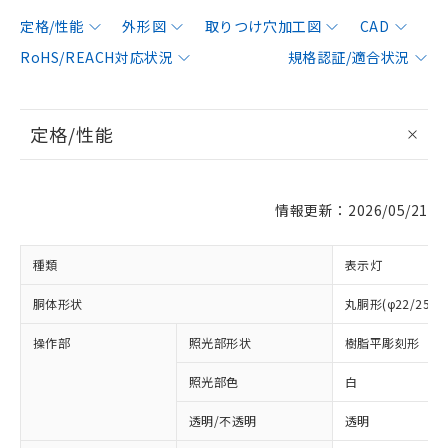
定格/性能
外形図
取りつけ穴加工図
CAD
RoHS/REACH対応状況
規格認証/適合状況
定格/性能
情報更新：2026/05/21
種類
表示灯
胴体形状
丸胴形(φ22/25m
操作部
照光部形状
樹脂平彫刻形
照光部色
白
透明/不透明
透明