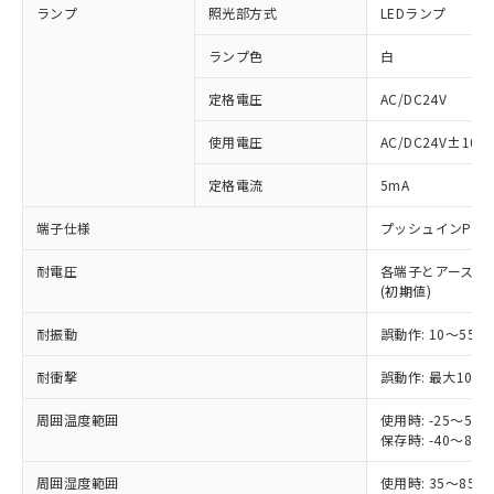
ランプ
照光部方式
LEDランプ
ランプ色
白
定格電圧
AC/DC24V
※1 対応状況
使用電圧
AC/DC24V±10%
対応済み：EU RoHS指令（10物質）の
定格電流
5mA
非含有に対応した製品が提供可能な商品で
す。
端子仕様
プッシュインPlu
対応予定：EU RoHS指令（10物質）の非含
ご利用条件
有に対応した製品に切り替える予定のある
耐電圧
各端子とアース間: AC
商品です。
(初期値)
対応予定なし：EU RoHS指令（10物質）の
以下の条件をお読みいただき、同意のうえ
非含有に非対応の商品で、対応品を出す予
耐振動
誤動作: 10～55Hz
ご利用ください。
定はありません。
調査・確認中：EU RoHS指令（10物質）の
耐衝撃
誤動作: 最大1000
本サービスは、当社制御機器事業取扱
※1 中国RoHS○×表
非含有の対応状況を調査中または確認中の
商品の当社在庫状況および標準価格
周囲温度範囲
使用時: -25～5
商品です。
(税抜)を提供させていただくもので
保存時: -40～8
「○」：最大均質材料含有率が中国RoHSの
非該当品：ライセンス料など無形物で、有
す。
基準値以下であることを示します。
害物質有無と関係のない商品です。
当社制御機器事業取扱商品の中には、
周囲湿度範囲
使用時: 35～85%
「×」：最大均質材料含有率が中国RoHSの
仕入先様の事情により、非含有部品として