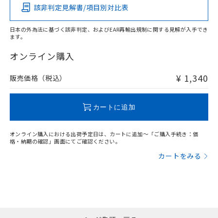
該非判定見解書/項目別対比表
O
O
O
O
日本の外為法に基づく該非判定、およびEAR再輸出規制に関する見解が入手でき
ます。
"対応済み"や非含有の記載がされた商品であっても、流通
在庫等で未対応品が混在する可能性があります。
オンライン購入
非含有品が必要な際は、弊社営業部門もしくは販売店へお
問い合わせください。
¥ 1,340
販売価格（税込）
この製品のRoHS/REACH対応状況ページへ
カートに追加
オンライン購入における出荷予定日は、カートに追加～「ご購入手続き：価
格・納期の確認」画面にてご確認ください。
カートをみる