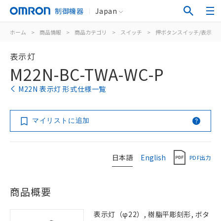
制御機器
Japan
ホーム
>
商品情報
>
商品カテゴリ
>
スイッチ
>
押ボタンスイッチ/表示灯
表示灯
M22N-BC-TWA-WC-P
M22N 表示灯 形式仕様一覧
マイリストに追加
日本語
English
PDF出力
商品概要
表示灯（φ22）, 樹脂平彫刻形, ボタ