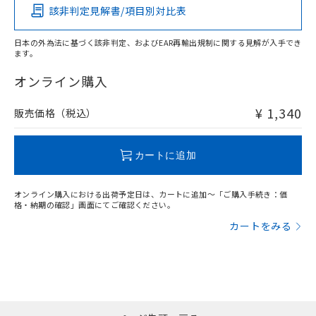
該非判定見解書/項目別対比表
O
O
O
O
日本の外為法に基づく該非判定、およびEAR再輸出規制に関する見解が入手でき
ます。
"対応済み"や非含有の記載がされた商品であっても、流通
在庫等で未対応品が混在する可能性があります。
オンライン購入
非含有品が必要な際は、弊社営業部門もしくは販売店へお
問い合わせください。
¥ 1,340
販売価格（税込）
この製品のRoHS/REACH対応状況ページへ
カートに追加
オンライン購入における出荷予定日は、カートに追加～「ご購入手続き：価
格・納期の確認」画面にてご確認ください。
カートをみる