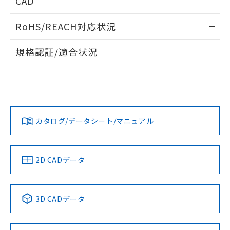
CAD
あります。
い合わせください。
お客様が当ウェブサイト上で当社にご
※3 非含有証明書ダウンロード
ログイン/会員登録いただくと、CADデータをダウンロー
登録された部品リストについて、当社
RoHS/REACH対応状況
ドすることができます。
および当社の共同利用者が、当社の製
下記の非含有証明書をダウンロードするこ
品・サービスに関するお客様との取
情報更新：2026/7/29
規格認証/適合状況
とができます。
合意する
キャンセル
引・商談に必要な範囲で利用すること
をご了承ください。
ログイン/会員登録
EU RoHS
注意事項・凡例
M22N-BC-TRA-RB-Pについての規格認証/適合状況について
EU RoHS指令（10物質）の非含有証明書
※当社の共同利用者とは、
"個人情報
は、「カスタマーサポートセンタ お客様相談室」または貴社
51物質の非含有証明書（当社基準）
の共同利用に関して"
の「1.共同利
担当オムロン営業員または販売店にお問い合わせください。
※本証明書は発行日時点で非含有を証明す
用者の範囲」に記載されている法人を
対応状況
対応予定月
※1
※2
るもので、過去に遡って非含有を証明する
ダウンロードデータをご利用いただく前に、以下を必ずお読
指します。
ものではありません。
みください。
お問い合わせ
カタログ/データシート/マニュアル
対応済み
また、RoHS指令のフタル酸エステル類４
ソフトウェアの使用条件
物質の対応では、対応完了までの期間は出
荷製品に未対応品が混在することから備考
中国 RoHS
注意事項・凡例
欄に対応日を記載しておりました。
2D CADデータ
既に当社にて対応品への在庫切替を完了
していることから、特段のことがない限
り、2022年1月12日より割愛しておりま
中国 RoHS表
※1 ※2
3D CADデータ
す。
Pb
Hg
Cd
Cr(VI)