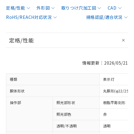
定格/性能
外形図
取りつけ穴加工図
CAD
RoHS/REACH対応状況
規格認証/適合状況
定格/性能
情報更新：2026/05/21
種類
表示灯
胴体形状
丸胴形(φ22/25m
操作部
照光部形状
樹脂平彫刻形
照光部色
赤
透明/不透明
透明