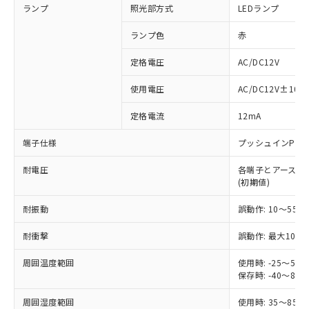
ランプ
照光部方式
LEDランプ
ランプ色
赤
定格電圧
AC/DC12V
※1 対応状況
使用電圧
AC/DC12V±10%
対応済み：EU RoHS指令（10物質）の
定格電流
12mA
非含有に対応した製品が提供可能な商品で
す。
端子仕様
プッシュインPlu
対応予定：EU RoHS指令（10物質）の非含
ご利用条件
有に対応した製品に切り替える予定のある
耐電圧
各端子とアース間: AC
商品です。
(初期値)
対応予定なし：EU RoHS指令（10物質）の
以下の条件をお読みいただき、同意のうえ
非含有に非対応の商品で、対応品を出す予
耐振動
誤動作: 10～55Hz
ご利用ください。
定はありません。
調査・確認中：EU RoHS指令（10物質）の
耐衝撃
誤動作: 最大1000
本サービスは、当社制御機器事業取扱
※1 中国RoHS○×表
非含有の対応状況を調査中または確認中の
商品の当社在庫状況および標準価格
周囲温度範囲
使用時: -25～5
商品です。
(税抜)を提供させていただくもので
保存時: -40～8
「○」：最大均質材料含有率が中国RoHSの
非該当品：ライセンス料など無形物で、有
す。
基準値以下であることを示します。
害物質有無と関係のない商品です。
当社制御機器事業取扱商品の中には、
周囲湿度範囲
使用時: 35～85%
「×」：最大均質材料含有率が中国RoHSの
仕入先様の事情により、非含有部品として