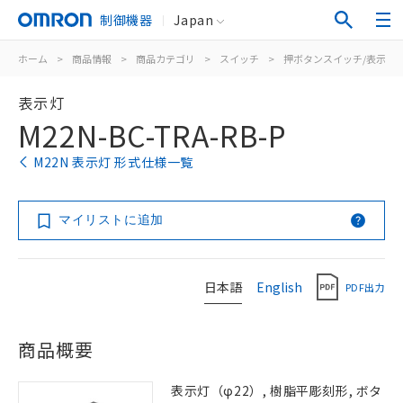
制御機器
Japan
ホーム
>
商品情報
>
商品カテゴリ
>
スイッチ
>
押ボタンスイッチ/表示灯
表示灯
M22N-BC-TRA-RB-P
M22N 表示灯 形式仕様一覧
マイリストに追加
日本語
English
PDF出力
商品概要
表示灯（φ22）, 樹脂平彫刻形, ボタ