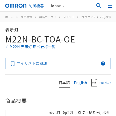
制御機器
Japan
ホーム
>
商品情報
>
商品カテゴリ
>
スイッチ
>
押ボタンスイッチ/表示灯
表示灯
M22N-BC-TOA-OE
M22N 表示灯 形式仕様一覧
マイリストに追加
日本語
English
PDF出力
商品概要
表示灯（φ22）, 樹脂平彫刻形, ボタ