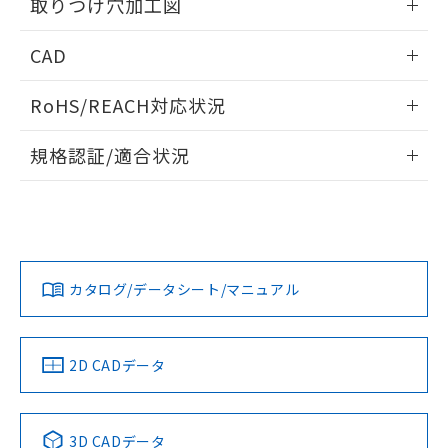
り引きをいたしません。
取りつけ穴加工図
メンバーズにご登録されている必要が
「－」：未確認です。当社販売部門へお問
あります。
い合わせください。
情報更新：2026/05/21
お客様が当ウェブサイト上で当社にご
CAD
※3 非含有証明書ダウンロード
登録された部品リストについて、当社
ログイン/会員登録いただくと、CADデータをダウンロー
および当社の共同利用者が、当社の製
RoHS/REACH対応状況
下記の非含有証明書をダウンロードするこ
ドすることができます。
品・サービスに関するお客様との取
とができます。
合意する
キャンセル
引・商談に必要な範囲で利用すること
情報更新：2026/7/29
規格認証/適合状況
をご了承ください。
EU RoHS指令（10物質）の非含有証明書
※当社の共同利用者とは、
"個人情報
ログイン/会員登録
EU RoHS
注意事項・凡例
51物質の非含有証明書（当社基準）
の共同利用に関して"
の「1.共同利
UL認証
CSA認証
CEマーキング
※本証明書は発行日時点で非含有を証明す
用者の範囲」に記載されている法人を
るもので、過去に遡って非含有を証明する
指します。
Yes
Yes
Yes
対応状況
ものではありません。
対応予定月
※1
※2
ダウンロードデータをご利用いただく前に、以下を必ずお読
また、RoHS指令のフタル酸エステル類４
みください。
カタログ/データシート/マニュアル
対応済み
物質の対応では、対応完了までの期間は出
ソフトウェアの使用条件
荷製品に未対応品が混在することから備考
LR型式承認
DNV型式承認
BV型式承認
KR型式承
欄に対応日を記載しておりました。
（イギリス
（ノルウェー
（フランス
（韓国
既に当社にて対応品への在庫切替を完了
船舶規格）
船舶規格）
船舶規格）
船舶規格
中国 RoHS
注意事項・凡例
2D CADデータ
していることから、特段のことがない限
No
No
No
No
り、2022年1月12日より割愛しておりま
す。
中国 RoHS表
※1 ※2
3D CADデータ