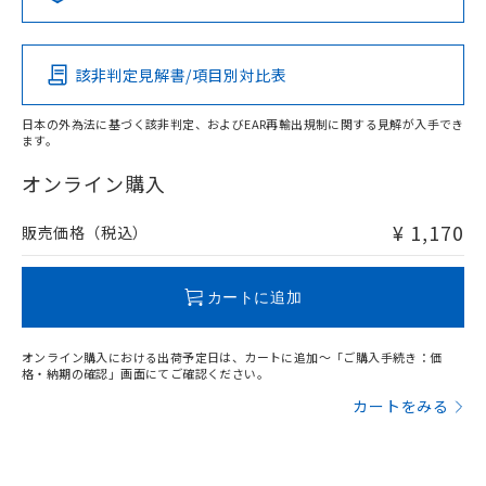
この製品の規格認証/適合状況ページへ
Pb
Hg
Cd
Cr(VI)
その他の認証はこちらのページからご検索ください
該非判定見解書/項目別対比表
O
O
O
O
日本の外為法に基づく該非判定、およびEAR再輸出規制に関する見解が入手でき
ます。
"対応済み"や非含有の記載がされた商品であっても、流通
在庫等で未対応品が混在する可能性があります。
オンライン購入
非含有品が必要な際は、弊社営業部門もしくは販売店へお
問い合わせください。
¥ 1,170
販売価格（税込）
この製品のRoHS/REACH対応状況ページへ
カートに追加
オンライン購入における出荷予定日は、カートに追加～「ご購入手続き：価
格・納期の確認」画面にてご確認ください。
カートをみる