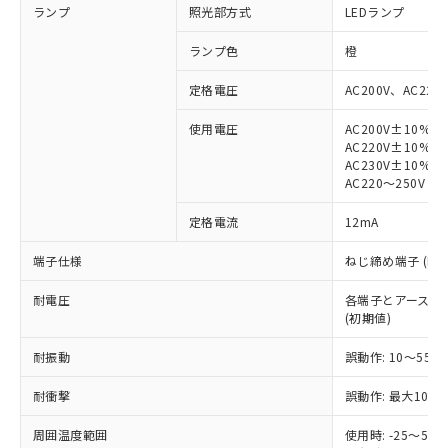
ランプ
照光部方式
LEDランプ
ランプ色
橙
定格電圧
AC200V、AC220
使用電圧
AC200V±10%
※1 対応状況
AC220V±10%
AC230V±10%
対応済み：EU RoHS指令（10物質）の
AC220～250V
非含有に対応した製品が提供可能な商品で
す。
定格電流
12mA
対応予定：EU RoHS指令（10物質）の非含
ご利用条件
端子仕様
ねじ締め端子 (M3.
有に対応した製品に切り替える予定のある
商品です。
耐電圧
各端子とアース間: AC
対応予定なし：EU RoHS指令（10物質）の
(初期値)
以下の条件をお読みいただき、同意のうえ
非含有に非対応の商品で、対応品を出す予
ご利用ください。
定はありません。
耐振動
誤動作: 10～55Hz
調査・確認中：EU RoHS指令（10物質）の
本サービスは、当社制御機器事業取扱
※1 中国RoHS○×表
非含有の対応状況を調査中または確認中の
耐衝撃
誤動作: 最大1000
商品の当社在庫状況および標準価格
商品です。
(税抜)を提供させていただくもので
「○」：最大均質材料含有率が中国RoHSの
非該当品：ライセンス料など無形物で、有
周囲温度範囲
使用時: -25～5
す。