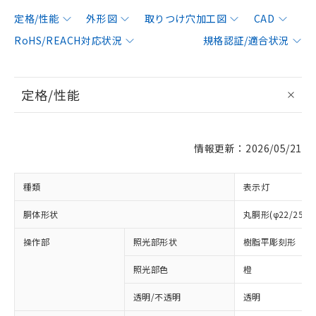
定格/性能
外形図
取りつけ穴加工図
CAD
RoHS/REACH対応状況
規格認証/適合状況
定格/性能
情報更新：2026/05/21
種類
表示灯
胴体形状
丸胴形(φ22/25m
操作部
照光部形状
樹脂平彫刻形
照光部色
橙
透明/不透明
透明