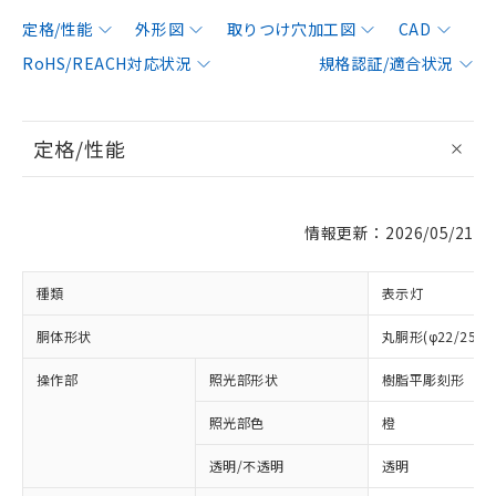
定格/性能
外形図
取りつけ穴加工図
CAD
RoHS/REACH対応状況
規格認証/適合状況
定格/性能
情報更新：2026/05/21
種類
表示灯
胴体形状
丸胴形(φ22/25m
操作部
照光部形状
樹脂平彫刻形
照光部色
橙
透明/不透明
透明