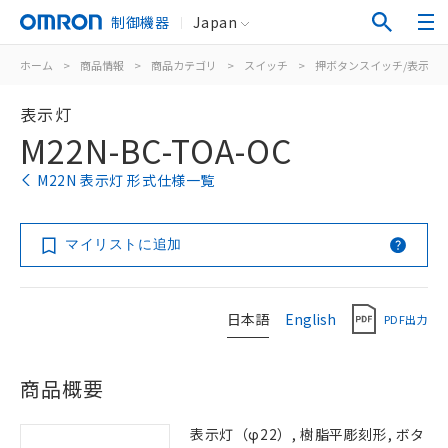
制御機器
Japan
ホーム
>
商品情報
>
商品カテゴリ
>
スイッチ
>
押ボタンスイッチ/表示灯
表示灯
M22N-BC-TOA-OC
M22N 表示灯 形式仕様一覧
マイリストに追加
日本語
English
PDF出力
商品概要
表示灯（φ22）, 樹脂平彫刻形, ボタ