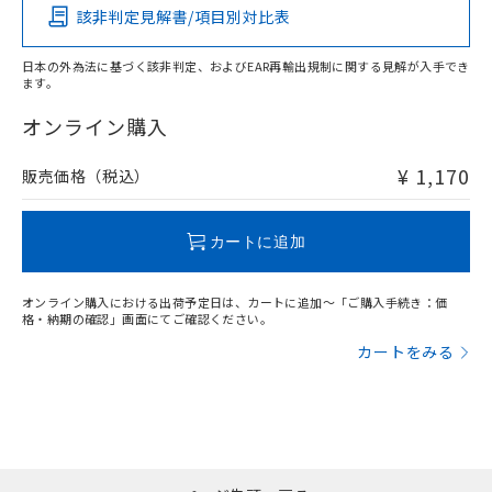
該非判定見解書/項目別対比表
O
O
O
O
日本の外為法に基づく該非判定、およびEAR再輸出規制に関する見解が入手でき
ます。
"対応済み"や非含有の記載がされた商品であっても、流通
在庫等で未対応品が混在する可能性があります。
オンライン購入
非含有品が必要な際は、弊社営業部門もしくは販売店へお
問い合わせください。
¥ 1,170
販売価格（税込）
この製品のRoHS/REACH対応状況ページへ
カートに追加
オンライン購入における出荷予定日は、カートに追加～「ご購入手続き：価
格・納期の確認」画面にてご確認ください。
カートをみる