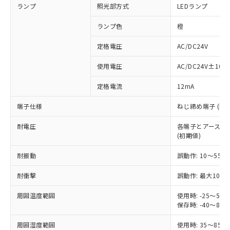
ランプ
照光部方式
LEDランプ
ランプ色
橙
定格電圧
AC/DC24V
※1 対応状況
使用電圧
AC/DC24V±10%
対応済み：EU RoHS指令（10物質）の
定格電流
12mA
非含有に対応した製品が提供可能な商品で
す。
端子仕様
ねじ締め端子 (M3.
対応予定：EU RoHS指令（10物質）の非含
ご利用条件
有に対応した製品に切り替える予定のある
耐電圧
各端子とアース間: AC
商品です。
(初期値)
対応予定なし：EU RoHS指令（10物質）の
以下の条件をお読みいただき、同意のうえ
非含有に非対応の商品で、対応品を出す予
耐振動
誤動作: 10～55Hz
ご利用ください。
定はありません。
調査・確認中：EU RoHS指令（10物質）の
耐衝撃
誤動作: 最大1000
本サービスは、当社制御機器事業取扱
※1 中国RoHS○×表
非含有の対応状況を調査中または確認中の
商品の当社在庫状況および標準価格
周囲温度範囲
使用時: -25～5
商品です。
(税抜)を提供させていただくもので
保存時: -40～8
「○」：最大均質材料含有率が中国RoHSの
非該当品：ライセンス料など無形物で、有
す。
基準値以下であることを示します。
害物質有無と関係のない商品です。
当社制御機器事業取扱商品の中には、
周囲湿度範囲
使用時: 35～85%
「×」：最大均質材料含有率が中国RoHSの
仕入先様の事情により、非含有部品として