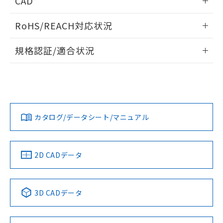
CAD
あります。
い合わせください。
お客様が当ウェブサイト上で当社にご
※3 非含有証明書ダウンロード
ログイン/会員登録いただくと、CADデータをダウンロー
登録された部品リストについて、当社
RoHS/REACH対応状況
ドすることができます。
および当社の共同利用者が、当社の製
下記の非含有証明書をダウンロードするこ
品・サービスに関するお客様との取
情報更新：2026/7/29
規格認証/適合状況
とができます。
合意する
キャンセル
引・商談に必要な範囲で利用すること
をご了承ください。
ログイン/会員登録
EU RoHS
注意事項・凡例
EU RoHS指令（10物質）の非含有証明書
UL認証
※当社の共同利用者とは、
CSA認証
"個人情報
CEマーキング
51物質の非含有証明書（当社基準）
の共同利用に関して"
の「1.共同利
※本証明書は発行日時点で非含有を証明す
Yes
Yes
Yes
用者の範囲」に記載されている法人を
対応状況
対応予定月
※1
※2
るもので、過去に遡って非含有を証明する
ダウンロードデータをご利用いただく前に、以下を必ずお読
指します。
ものではありません。
みください。
カタログ/データシート/マニュアル
対応済み
また、RoHS指令のフタル酸エステル類４
ソフトウェアの使用条件
物質の対応では、対応完了までの期間は出
LR型式承認
DNV型式承認
BV型式承認
KR型式承
（イギリス
（ノルウェー
（フランス
（韓国
荷製品に未対応品が混在することから備考
船舶規格）
船舶規格）
船舶規格）
船舶規格
中国 RoHS
注意事項・凡例
欄に対応日を記載しておりました。
2D CADデータ
既に当社にて対応品への在庫切替を完了
No
No
No
No
していることから、特段のことがない限
り、2022年1月12日より割愛しておりま
中国 RoHS表
※1 ※2
3D CADデータ
す。
この製品の規格認証/適合状況ページへ
Pb
Hg
Cd
Cr(VI)
その他の認証はこちらのページからご検索ください