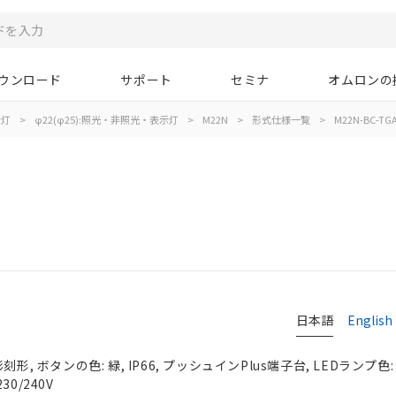
ウンロード
サポート
セミナ
オムロンの
示灯
>
φ22(φ25):照光・非照光・表示灯
>
M22N
>
形式仕様一覧
>
M22N-BC-TGA
日本語
English
形, ボタンの色: 緑, IP66, プッシュインPlus端子台, LEDランプ色: 
230/240V