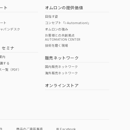
ート
オムロンの提供価値
目指す姿
ポート
コンセプト「i-Automation!」
ジャパンデスク
オムロンの強み
お客様との共創拠点
AUTOMATION CENTER
DIBP
BBP
DEHP
環境保護
技術を磨く現場
・セミナ
使用期限
案内
販売ネットワーク
講する
O
O
O
e
国内販売ネットワーク
ス一覧（PDF）
海外販売ネットワーク
オンラインストア
状況ページへ
件
商品のご承諾事項
Facebook