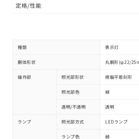
定格/性能
種類
表示灯
胴体形状
丸胴形(φ22/2
操作部
照光部形状
樹脂平彫刻形
照光部色
緑
透明/不透明
透明
ランプ
照光部方式
LEDランプ
※1 対応状況
ランプ色
緑
対応済み：EU