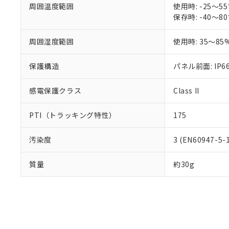
白
が、当社の製
周囲温度範囲
使用時: -25～
さい。
保存時: -40～
下記の非含有証明
※当社の共同
いる法人を指
EU RoHS指令（
周囲湿度範囲
使用時: 35～85
51物質の非含有証
※本証明書は発行
保護構造
パネル前面: IP66
また、RoHS指
混在することから
感電保護クラス
Class II
既に当社にて対応
り割愛しておりま
PTI（トラッキング特性）
175
汚染度
3 (EN60947-5-
質量
約30g