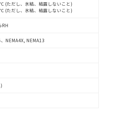
品・サービスに関するお客様との取引・商談に必要な範囲で利用す
55℃ (ただし、氷結、結露しないこと)
合意する
キャンセル
80℃ (ただし、氷結、結露しないこと)
書をダウンロードすることができます。
利用者とは、
"個人情報の共同利用に関して"
の「1.共同利用者の
します。
10物質）の非含有証明書
%RH
明書（当社基準）
日時点で非含有を証明するもので、過去に遡って非含有を証明するも
、NEMA4X, NEMA13
令のフタル酸エステル類４物質の対応では、対応完了までの期間は出
備考欄に対応日を記載しておりました。
品への在庫切替を完了していることから、特段のことがない限り、20
す。
1)