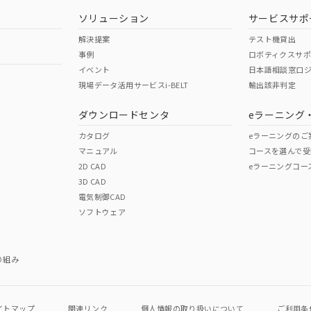
ソリューション
サービスサポ
解決提案
テスト機貸出
事例
ロボティクスサ
イベント
日本語相談窓口
現場データ活用サービスi-BELT
輸出該非判定
I)
PBBs
PBDEs
DBP
ダウンロードセンタ
eラーニング
カタログ
eラーニングのご
マニュアル
コースを選んで受
O
O
O
2D CAD
eラーニングコー
3D CAD
電気制御CAD
在庫等で未対応品が混在する可能性があります。
ソフトウェア
問い合わせください。
この製品のRoHS/REACH対応
り組み
イトマップ
関連リンク
個人情報の
取り扱いについて
ご利用条