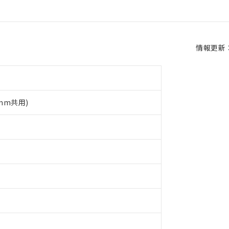
情報更新：2
5mm共用)
 RoHS指令（10物質）の非含有に対応した製品が提供可能な商品です