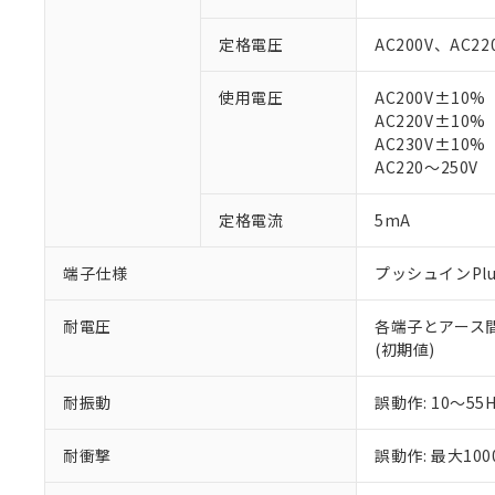
対応予定：EU R
対応予定なし：EU
定格電圧
AC200V、AC22
調査・確認中：EU
ご利用条件
非該当品：ライセ
使用電圧
AC200V±10%
※1 中国RoHS
仕入先様の事情に
AC220V±10%
があります。
以下の条件をお読
AC230V±10%
「○」：最大均質
AC220～250V
「×」：最大均質
本サービスは
当社は、これ
*EU RoHS指令（10物
「－」：未確認で
鉛(Pb) 1000ppm以下、
くものです。
う）を輸出ま
記
説明
六価クロム(Cr(Ⅵ)) 1
定格電流
5mA
当社制御機器
などの必要な
フタル酸ビス(2-エチルヘ
号
*中国RoHS10物質の基準値 
ル（DBP） 1000ppm
在庫状況およ
当社は規制貨
Pb(鉛) :1000ppm、 Hg
但し、RoHS指令で産
端子仕様
プッシュインPl
のであり、閲
ます。
Cr(Ⅵ)(六価クロム) : 
フタル酸エステル類の４
○
一定数以
DBP(フタル酸ジブチル) :
い。
当社は貴社製
DEHP(フタル酸ビス(2-エ
正式な納期状
置等に一切使
耐電圧
各端子とアース間: A
当社販売員に
※2 対応予定月
△
一定数に
当社は、貴社
(初期値)
オムロン制御
また当社は、
※2 環境保護使
在庫状況およ
部品在庫の切り替
たしません。
－
在庫なし
耐振動
誤動作: 10～55
す。
「ｅ」：有害物質
機器販売
マイパーツ機
「10」：通常の
耐衝撃
誤動作: 最大100
ている必要が
味します。
空
受注生産
お客様が当ウ
※3 非含有証明
「－」：未確認で