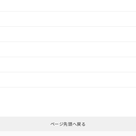
情報更新：2
情報更新：2
ードすることができます。
情報更新：
ログイン/会員登録
ついては、「カスタマーサポートセンタ お客様相談室」または貴社担当オ
みください。
非含有証明書
※3
ページ先頭へ戻る
ダウンロードはこちら