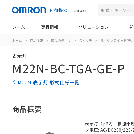
制御機器
Japan
ホーム
商品情報
ソリューション
ダ
ホーム
>
商品情報
>
商品カテゴリ
>
スイッチ
>
押ボタンスイッチ/表
表示灯
M22N-BC-TGA-GE-P
M22N 表示灯 形式仕様一覧
商品概要
表示灯（φ22）, 樹脂平彫刻
プ電圧: AC/DC200/220/