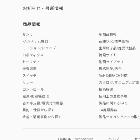
お知らせ・最新情報
中国 RoHS
注意事項・凡例
商品情報
中国 RoHS表
※1 ※2
センサ
新商品情報
FAシステム機器
在庫状況/標準価格
Pb
Hg
Cd
Cr(V
モーション/ドライブ
生産終了品/推奨代替品
ロボティクス
特設サイト
セーフティ
動画ライブラリ
検査装置
規格認証/適合
O
O
O
O
スイッチ
RoHS/REACH対応
リレー
カタログ/マニュアル訂正
コントロール
技術解説
"対応済み"や非含有の記載がされた商品であっても、流通
電源/周辺機器他
使用上の注意事項
非含有品が必要な際は、弊社営業部門もしくは販売店へお
省エネ支援/環境対策機器
製品に関するFAQ
目的・仕様から探す
FA用語辞典
改善・活用事例から探す
製品セキュリティへの取
OMRON Corporation
ヘルプ
サ