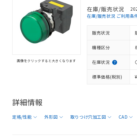
在庫/販売状況
20
在庫/販売状況 ご利用条
販売状況
機種区分
画像をクリックすると大きくなります
在庫状況
標準価格(税別)
詳細情報
定格/性能
外形図
取りつけ穴加工図
CAD