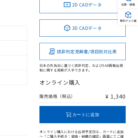
2D CADデータ
在庫・価格
無料テスト機
3D CADデータ
該非判定見解書/項目別対比表
日本の外為法に基づく該非判定、およびEAR再輸出規
制に関する見解が入手できます。
オンライン購入
¥ 1,340
販売価格（税込）
カートに追加
オンライン購入における出荷予定日は、カートに追加
～「ご購入手続き：価格・納期の確認」画面にてご確