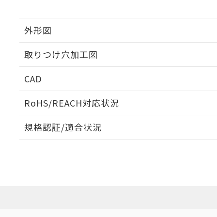
外形図
取りつけ穴加工図
CAD
ログイン/会員登録いただくと、CADデータをダウンロ
RoHS/REACH対応状況
規格認証/適合状況
EU RoHS
注意事項・凡例
M22N-BC-TGA-GE-Pについての規格認証/適合状況に
たは販売店にお問い合わせください。
ダウンロードデータをご利用いただく前に、以下を必ずお読
対応状況
対応予定月
※1
※2
ソフトウェアの使用条件
対応済み