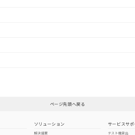
情報更新：2
情報更新：2
ードすることができます。
情報更新：
ログイン/会員登録
CCC認証
電波法
みください。
N/A
N/A
非含有証明書
※3
ページ先頭へ戻る
ダウンロードはこちら
型式承認
NK型式承認
ABS型式承認
韓国
（日本
（アメリカ
ソリューション
サービスサポ
舶規格）
船舶規格）
船舶規格）
解決提案
テスト機貸出