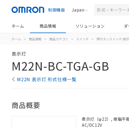
制御機器
Japan
ホーム
商品情報
ソリューション
ダ
ホーム
>
商品情報
>
商品カテゴリ
>
スイッチ
>
押ボタンスイッチ/表
表示灯
M22N-BC-TGA-GB
M22N 表示灯 形式仕様一覧
商品概要
表示灯（φ22）, 樹脂平彫刻
AC/DC12V