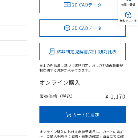
2D CADデータ
在庫・価格
無料テスト機
3D CADデータ
該非判定見解書/項目別対比表
日本の外為法に基づく該非判定、およびEAR再輸出規
制に関する見解が入手できます。
オンライン購入
¥ 1,170
販売価格（税込）
カートに追加
オンライン購入における出荷予定日は、カートに追加
～「ご購入手続き：価格・納期の確認」画面にてご確