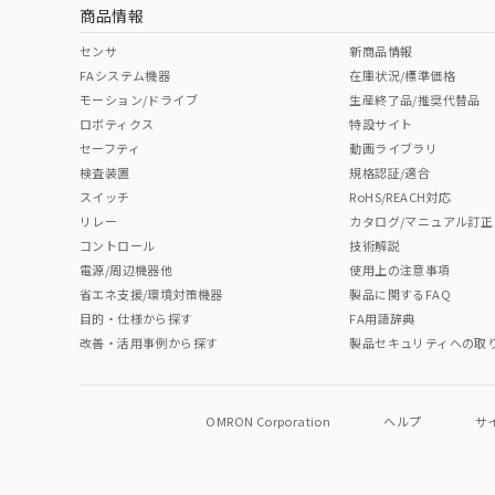
商品情報
No
No
No
No
中国 RoHS表
※1 ※2
センサ
新商品情報
FAシステム機器
在庫状況/標準価格
Pb
Hg
Cd
Cr(V
モーション/ドライブ
生産終了品/推奨代替品
ロボティクス
特設サイト
セーフティ
動画ライブラリ
検査装置
規格認証/適合
O
O
O
O
スイッチ
RoHS/REACH対応
リレー
カタログ/マニュアル訂正
コントロール
技術解説
"対応済み"や非含有の記載がされた商品であっても、流通
電源/周辺機器他
使用上の注意事項
非含有品が必要な際は、弊社営業部門もしくは販売店へお
省エネ支援/環境対策機器
製品に関するFAQ
目的・仕様から探す
FA用語辞典
改善・活用事例から探す
製品セキュリティへの取
OMRON Corporation
ヘルプ
サ