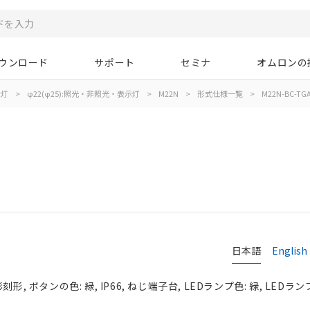
ウンロード
サポート
セミナ
オムロンの
示灯
>
φ22(φ25):照光・非照光・表示灯
>
M22N
>
形式仕様一覧
>
M22N-BC-TG
日本語
English
形, ボタンの色: 緑, IP66, ねじ端子台, LEDランプ色: 緑, LEDラン