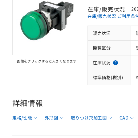
在庫/販売状況
20
在庫/販売状況 ご利用条
販売状況
機種区分
画像をクリックすると大きくなります
在庫状況
標準価格(税別)
詳細情報
定格/性能
外形図
取りつけ穴加工図
CAD