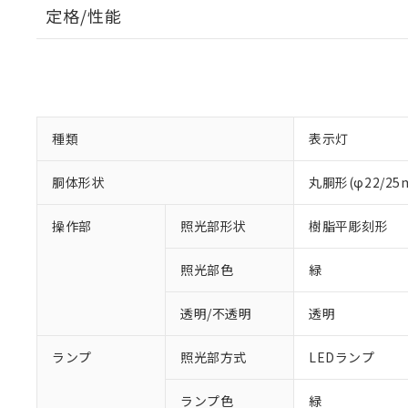
定格/性能
種類
表示灯
胴体形状
丸胴形(φ22/2
操作部
照光部形状
樹脂平彫刻形
照光部色
緑
透明/不透明
透明
※1 対応状況
ランプ
照光部方式
LEDランプ
対応済み：EU
対応予定：EU R
ランプ色
緑