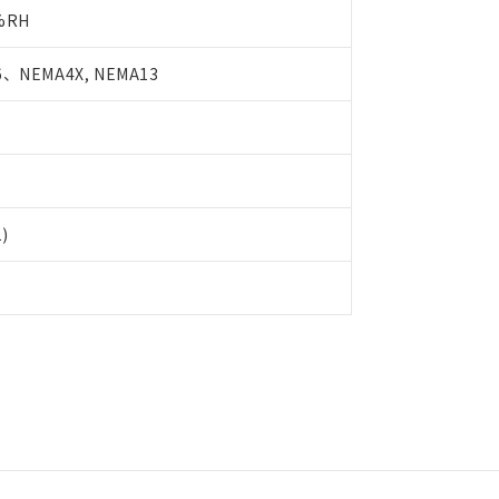
書をダウンロードすることができます。
%RH
利用者とは、
"個人情報の共同利用に関して"
の「1.共同利用者の
します。
10物質）の非含有証明書
明書（当社基準）
、NEMA4X, NEMA13
日時点で非含有を証明するもので、過去に遡って非含有を証明するも
令のフタル酸エステル類４物質の対応では、対応完了までの期間は出
備考欄に対応日を記載しておりました。
品への在庫切替を完了していることから、特段のことがない限り、20
す。
1)