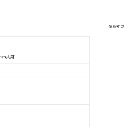
情報更新：2
5mm共用)
 RoHS指令（10物質）の非含有に対応した製品が提供可能な商品です
oHS指令（10物質）の非含有に対応した製品に切り替える予定のある