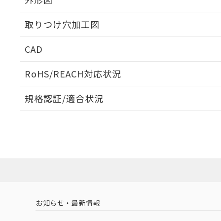
取りつけ穴加工図
CAD
ログイン/会員登録いただくと、CADデータをダウンロ
RoHS/REACH対応状況
規格認証/適合状況
EU RoHS
注意事項・凡例
UL認証
CSA認証
CEマーキング
ダウンロードデータをご利用いただく前に、以下を必ずお読
Yes
Yes
Yes
対応状況
対応予定月
※1
※2
ソフトウェアの使用条件
対応済み
LR型式承認
DNV型式承認
BV型式承認
KR
（イギリス
（ノルウェー
（フランス
（
お知らせ・最新情報
中国 RoHS
注意事項・凡例
船舶規格）
船舶規格）
船舶規格）
船