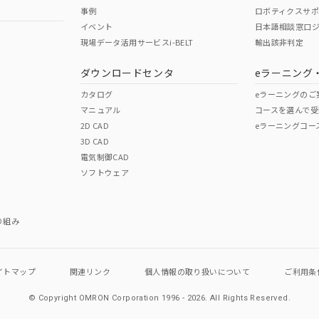
事例
ロボティクスサ
No
No
イベント
日本語相談窓口
現場データ活用サービスi-BELT
輸出該非判定
I)
PBBs
PBDEs
DBP
ダウンロードセンタ
eラーニング
この製品の規格認証/適合
その他の認証はこちらのページからご
カタログ
eラーニングのご
マニュアル
コースを選んで受
O
O
O
2D CAD
eラーニングコー
3D CAD
電気制御CAD
在庫等で未対応品が混在する可能性があります。
ソフトウェア
問い合わせください。
この製品のRoHS/REACH対応
り組み
イトマップ
関連リンク
個人情報の
取り扱いについて
ご利用条
© Copyright OMRON Corporation 1996 - 2026.
All Rights Reserved.