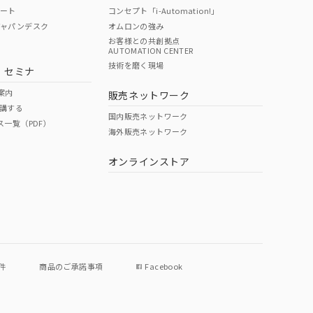
ポート
コンセプト「i-Automation!」
ジャパンデスク
オムロンの強み
お客様との共創拠点
AUTOMATION CENTER
DIBP
BBP
DEHP
環境保護
技術を磨く現場
・セミナ
状況ページへ
使用期限
検索ください
案内
販売ネットワーク
講する
O
O
O
e
国内販売ネットワーク
ス一覧（PDF）
海外販売ネットワーク
オンラインストア
状況ページへ
件
商品のご承諾事項
Facebook