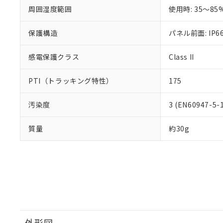
さい。
下記の非含有証明
周囲湿度範囲
使用時: 35～85
※当社の共同
いる法人を指
EU RoHS指令（
保護構造
51物質の非含有証
パネル前面: IP66
※本証明書は発行
また、RoHS指
感電保護クラス
Class II
混在することから
既に当社にて対応
PTI（トラッキング特性）
175
り割愛しておりま
汚染度
3 (EN60947-5-
質量
約30g
外形図