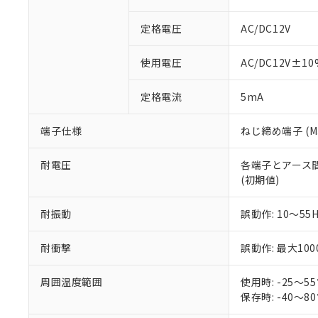
対応予定なし：EU
調査・確認中：EU
ご利用条件
定格電圧
AC/DC12V
非該当品：ライセ
※1 中国RoHS
仕入先様の事情に
使用電圧
AC/DC12V±10
があります。
以下の条件をお読
「○」：最大均質
「×」：最大均質
本サービスは
当社は、これ
定格電流
*EU RoHS指令（10物
5mA
「－」：未確認で
鉛(Pb) 1000ppm以下、
くものです。
う）を輸出ま
記
説明
六価クロム(Cr(Ⅵ)) 1
当社制御機器
などの必要な
フタル酸ビス(2-エチルヘ
端子仕様
ねじ締め端子 (M3
号
*中国RoHS10物質の基準値 
ル（DBP） 1000ppm
在庫状況およ
当社は規制貨
Pb(鉛) :1000ppm、 Hg
但し、RoHS指令で産
のであり、閲
ます。
Cr(Ⅵ)(六価クロム) : 
フタル酸エステル類の４
耐電圧
各端子とアース間: A
○
一定数以
DBP(フタル酸ジブチル) :
い。
当社は貴社製
DEHP(フタル酸ビス(2-エ
(初期値)
正式な納期状
置等に一切使
当社販売員に
※2 対応予定月
△
一定数に
当社は、貴社
耐振動
誤動作: 10～55
オムロン制御
また当社は、
※2 環境保護使
在庫状況およ
部品在庫の切り替
たしません。
－
在庫なし
す。
耐衝撃
誤動作: 最大100
「ｅ」：有害物質
機器販売
マイパーツ機
「10」：通常の
ている必要が
味します。
周囲温度範囲
使用時: -25～
空
受注生産
お客様が当ウ
※3 非含有証明
「－」：未確認で
保存時: -40～
白
が、当社の製