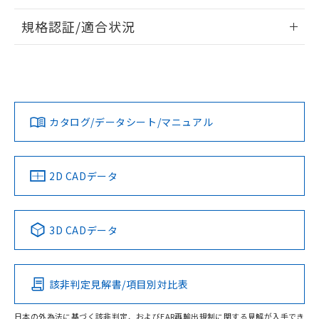
※3 非含有証明書ダウンロード
登録された部品リストについて、当社
情報更新：2026/7/29
および当社の共同利用者が、当社の製
規格認証/適合状況
下記の非含有証明書をダウンロードするこ
品・サービスに関するお客様との取
ログイン/会員登録
とができます。
EU RoHS
注意事項・凡例
合意する
キャンセル
M22-CA-T2についての規格認証/適合状況については、「カス
引・商談に必要な範囲で利用すること
タマーサポートセンタ お客様相談室」または貴社担当オムロ
をご了承ください。
EU RoHS指令（10物質）の非含有証明書
ン営業員または販売店にお問い合わせください。
※当社の共同利用者とは、
"個人情報
51物質の非含有証明書（当社基準）
対応状況
対応予定月
※1
※2
の共同利用に関して"
の「1.共同利
ダウンロードデータをご利用いただく前に、以下を必ずお読
※本証明書は発行日時点で非含有を証明す
用者の範囲」に記載されている法人を
みください。
お問い合わせ
カタログ/データシート/マニュアル
るもので、過去に遡って非含有を証明する
対応済み
指します。
ソフトウェアの使用条件
ものではありません。
また、RoHS指令のフタル酸エステル類４
物質の対応では、対応完了までの期間は出
中国 RoHS
注意事項・凡例
2D CADデータ
荷製品に未対応品が混在することから備考
欄に対応日を記載しておりました。
既に当社にて対応品への在庫切替を完了
中国 RoHS表
※1 ※2
していることから、特段のことがない限
3D CADデータ
り、2022年1月12日より割愛しておりま
Pb
Hg
Cd
Cr(VI)
す。
該非判定見解書/項目別対比表
X
O
O
O
日本の外為法に基づく該非判定、およびEAR再輸出規制に関する見解が入手でき