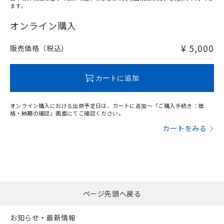
ます。
"対応済み"や非含有の記載がされた商品であっても、流通
在庫等で未対応品が混在する可能性があります。
オンライン購入
非含有品が必要な際は、弊社営業部門もしくは販売店へお
問い合わせください。
¥ 5,000
販売価格（税込）
この製品のRoHS/REACH対応状況ページへ
カートに追加
オンライン購入における出荷予定日は、カートに追加～「ご購入手続き：価
格・納期の確認」画面にてご確認ください。
カートをみる
ページ先頭へ戻る
お知らせ・最新情報