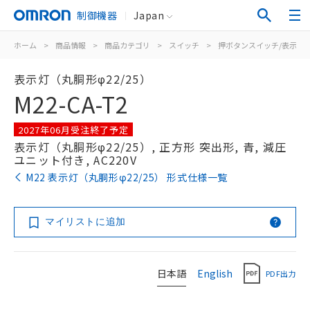
制御機器
Japan
ホーム
>
商品情報
>
商品カテゴリ
>
スイッチ
>
押ボタンスイッチ/表示灯
表示灯（丸胴形φ22/25）
M22-CA-T2
2027年06月受注終了予定
表示灯（丸胴形φ22/25）, 正方形 突出形, 青, 減圧
ユニット付き, AC220V
M22 表示灯（丸胴形φ22/25） 形式仕様一覧
マイリストに追加
日本語
English
PDF出力