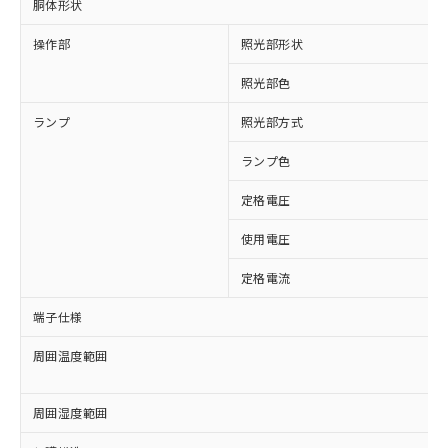
胴体形状
操作部
照光部形状
※1 対応状況
照光部色
対応済み：EU RoHS指令（10物質）の
ランプ
照光部方式
非含有に対応した製品が提供可能な商品で
す。
ランプ色
対応予定：EU RoHS指令（10物質）の非含
ご利用条件
定格電圧
有に対応した製品に切り替える予定のある
商品です。
使用電圧
対応予定なし：EU RoHS指令（10物質）の
以下の条件をお読みいただき、同意のうえ
非含有に非対応の商品で、対応品を出す予
定格電流
ご利用ください。
定はありません。
調査・確認中：EU RoHS指令（10物質）の
端子仕様
本サービスは、当社制御機器事業取扱
※1 中国RoHS○×表
非含有の対応状況を調査中または確認中の
商品の当社在庫状況および標準価格
商品です。
周囲温度範囲
(税抜)を提供させていただくもので
「○」：最大均質材料含有率が中国RoHSの
非該当品：ライセンス料など無形物で、有
す。
基準値以下であることを示します。
害物質有無と関係のない商品です。
当社制御機器事業取扱商品の中には、
「×」：最大均質材料含有率が中国RoHSの
周囲湿度範囲
仕入先様の事情により、非含有部品として
本サービスの対象外となる商品もある
基準値を超えていることを示します。
いたものが、含有品と判明した場合などや
当社は、これら貴社製品のうち、外国
ことをご了承ください。