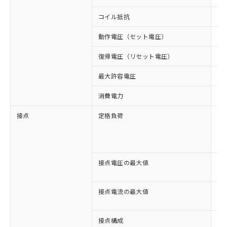
コイル抵抗
18
動作電圧（セット電圧）
8
復帰電圧（リセット電圧）
3
最大許容電圧
11
消費電力
約1
接点
定格負荷
AC
AC
DC
DC
接点電圧の最大値
AC
DC
接点電流の最大値
AC
DC
接点構成
4c