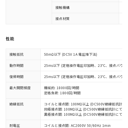
接触機構
シ
※1 対応状況
接点材質
A
対応済み：EU RoHS指令（10物質）の
非含有に対応した製品が提供可能な商品で
性能
す。
対応予定：EU RoHS指令（10物質）の非含
ご利用条件
有に対応した製品に切り替える予定のある
接触抵抗
50mΩ以下 (DC5V 1A 電圧降下法)
商品です。
対応予定なし：EU RoHS指令（10物質）の
動作時間
25ms以下 (定格操作電圧印加時、23℃、接点バウン
以下の条件をお読みいただき、同意のうえ
非含有に非対応の商品で、対応品を出す予
ご利用ください。
定はありません。
復帰時間
25ms以下 (定格操作電圧印加時、23℃、接点バウン
調査・確認中：EU RoHS指令（10物質）の
本サービスは、当社制御機器事業取扱
※1 中国RoHS○×表
非含有の対応状況を調査中または確認中の
最大開閉頻度
機械的: 18000回/時間
商品の当社在庫状況および標準価格
商品です。
定格負荷: 1800回/時間
(税抜)を提供させていただくもので
「○」：最大均質材料含有率が中国RoHSの
非該当品：ライセンス料など無形物で、有
す。
基準値以下であることを示します。
絶縁抵抗
コイルと接点間: 100MΩ以上 (DC500V絶縁抵抗計に
害物質有無と関係のない商品です。
当社制御機器事業取扱商品の中には、
同極接点間: 100MΩ以上 (DC500V絶縁抵抗計にて)
「×」：最大均質材料含有率が中国RoHSの
仕入先様の事情により、非含有部品として
本サービスの対象外となる商品もある
異極接点間: 100MΩ以上 (DC500V絶縁抵抗計にて)
基準値を超えていることを示します。
いたものが、含有品と判明した場合などや
当社は、これら貴社製品のうち、外国
ことをご了承ください。
「－」：未確認です。当社販売部門へお問
むを得ず変更することがあります。
為替および外国貿易法に定める商品
耐電圧
在庫状況および標準価格照会結果は、
コイルと接点間: AC2000V 50/60Hz 1min