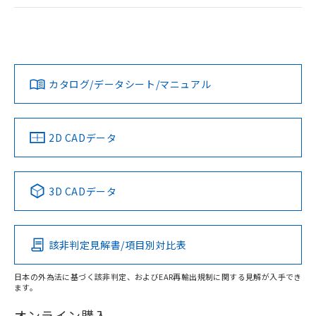
ログイン/会員登録
EU RoHS
注意事項・凡例
UL認証
CSA認証
CEマーキング
Yes
Yes
Yes
対応状況
対応予定月
※1
※2
ダウンロードデータをご利用いただく前に、以下を必ずお読
みください。
カタログ/データシート/マニュアル
対応済み
ソフトウェアの使用条件
LR型式承認
DNV型式承認
BV型式承認
KR型式承
（イギリス
（ノルウェー
（フランス
（韓国
船舶規格）
船舶規格）
船舶規格）
船舶規格
中国 RoHS
注意事項・凡例
2D CADデータ
Yes
No
No
No
中国 RoHS表
※1 ※2
3D CADデータ
この製品の規格認証/適合状況ページへ
Pb
Hg
Cd
Cr(VI)
その他の認証はこちらのページからご検索ください
該非判定見解書/項目別対比表
O
O
O
O
日本の外為法に基づく該非判定、およびEAR再輸出規制に関する見解が入手でき
ます。
"対応済み"や非含有の記載がされた商品であっても、流通
在庫等で未対応品が混在する可能性があります。
オンライン購入