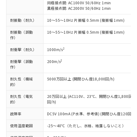
い合わせください。
（以下｢規制貨物等」という）を輸出
同極接点間: AC1000V 50/60Hz 1min
記載している更新日時点での社内デー
*EU RoHS指令（10物質）：
または国外への提供する場合は、日本
異極接点間: AC2000V 50/60Hz 1min
記
タに基づき作成されるものであり、閲
説明
鉛(Pb) 1000ppm以下、 水銀(Hg) 1000ppm以下、 カド
*中国RoHS10物質の基準値 (GB/T26572)：
国政府の輸出許可(または役務取引許
号
覧された時点での実際の在庫および標
ミウム(Cd) 100ppm以下、
Pb(鉛) :1000ppm、 Hg(水銀) : 1000ppm、 Cd(カドミウ
耐振動（耐久）
10～55～10Hz 片振幅 0.5mm (複振幅 1mm)
可)を取得するなどの必要な手続きを
六価クロム(Cr(Ⅵ)) 1000ppm以下、ポリ臭化ビフェニル
ム) : 100ppm、
準価格とは異なる場合があることをご
類(PBB) 1000ppm以下、ポリ臭化ジフェニルエーテル類
Cr(Ⅵ)(六価クロム) : 1000ppm、 PBBs(ポリ臭化ビフェ
とります。
了承ください。
(PBDE) 1000ppm以下、フタル酸ビス(2-エチルヘキシ
○
一定数以上の在庫あり
ニル類) : 1000ppm、 PBDEs(ポリ臭化ジフェニルエーテ
耐振動（誤動
10～55～10Hz 片振幅 0.5mm (複振幅 1mm)
当社は規制貨物を破棄する場合は、完
ル) (DEHP)(別名：DOP) 1000ppm以下、フタル酸ブチ
正式な納期状況および標準価格はお客
ル類) : 1000ppm、
作）
ルベンジル（BBP） 1000ppm以下、フタル酸ジブチル
全に破砕するなど、違法に輸出されな
DBP(フタル酸ジブチル) : 1000ppm、 DIBP(フタル酸ジ
様のお取引先、またはお客様担当のオ
（DBP） 1000ppm以下、フタル酸ジイソブチル
イソブチル) : 1000ppm、 BBP(フタル酸ブチルベンジ
△
一定数には満たないが在庫あり
いよう必要な手段を講じます。
ムロン制御機器販売店・当社販売員に
(DIBP) 1000ppm以下
2
耐衝撃（耐久）
1000m/s
ル) : 1000ppm、
当社は貴社製品を、核兵器、ミサイ
但し、RoHS指令で産業用監視および制御機器に対する
DEHP(フタル酸ビス(2-エチルヘキシル)) : 1000ppm
ご相談ください。
適用除外項目は除く。
ル、化学兵器、生物兵器またはその他
－
在庫なし(最新の在庫状況につ
2
耐衝撃（誤動
オムロン制御機器販売店や当社販売拠
200m/s
フタル酸エステル類の４物質については閾値を超える意
武器並びにこれらの製造装置等に一切
作）
いては、お客様のお取引先、ま
図的な使用がないことを確認しています。
点は「
販売ネットワーク
」をご確認
※2 環境保護使用期限
使用いたしません。
たはお客様担当のオムロン制御
ください。
耐久性（機械
当社は、貴社製品を第三者に販売する
5000万回以上 (開閉ひん度18,000回/h)
機器販売店・当社販売員にご確
在庫状況および標準価格結果を当社の
※2 対応予定月
的）
「ｅ」：有害物質（10物質）のすべてが基
場合は、上記1、2および3の内容を当
認ください)
事前の承諾なく第三者に漏洩または開
準値以下であることを示します。
該第三者に通知します。また当社は、
示しないようお願いします。
耐久性（電気
20万回以上 (AC110V、23℃、開閉ひん度1,800回/h
部品在庫の切り替え状況などにより、予定
「10」：通常の使用状況下において有害物
販売先および販売に係わる関係者が違
マイパーツ機能（部品リスト作成サー
空
受注生産機種、また在庫状況の
的）
回/h)
月が前後することがあります。
質が外部に漏えいし、環境に深刻な影響を
法に輸出するおそれがある場合は、取
ビス）をご利用いただくには、I-Web
白
情報を公開していない機種
及ぼさない年数を意味します。
り引きをいたしません。
メンバーズにご登録されている必要が
故障率
DC5V 100mA (P水準、参考値) (開閉ひん度120回/mi
「－」：未確認です。当社販売部門へお問
あります。
い合わせください。
使用温度範囲
お客様が当ウェブサイト上で当社にご
-25～40℃（ただし、氷結、結露しないこと）
※3 非含有証明書ダウンロード
登録された部品リストについて、当社