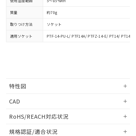
使用湿度範囲
5～85%RH
および当社の共同利用者が、当社の製
下記の非含有証明書をダウンロードするこ
品・サービスに関するお客様との取
とができます。
質量
約70g
合意する
キャンセル
引・商談に必要な範囲で利用すること
をご了承ください。
取りつけ方法
ソケット
EU RoHS指令（10物質）の非含有証明書
※当社の共同利用者とは、
"個人情報
51物質の非含有証明書（当社基準）
の共同利用に関して"
の「1.共同利
適用ソケット
PTF-14-PU-L/ PTF14A/ PTFZ-14-E/ PT14/ PT14QN
※本証明書は発行日時点で非含有を証明す
用者の範囲」に記載されている法人を
るもので、過去に遡って非含有を証明する
指します。
ものではありません。
また、RoHS指令のフタル酸エステル類４
物質の対応では、対応完了までの期間は出
荷製品に未対応品が混在することから備考
欄に対応日を記載しておりました。
既に当社にて対応品への在庫切替を完了
特性図
していることから、特段のことがない限
り、2022年1月12日より割愛しておりま
情報更新：2026/05/15
CAD
す。
開閉容量
ログイン/会員登録いただくと、CADデータをダウンロー
RoHS/REACH対応状況
ドすることができます。
情報更新：2026/7/29
規格認証/適合状況