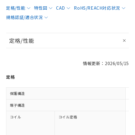
定格/性能
特性図
CAD
RoHS/REACH対応状況
規格認証/適合状況
定格/性能
情報更新：2026/05/15
定格
保護構造
閉
端子構造
プ
コイル
コイル定格
AC
AC
AC
AC