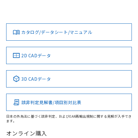
EU RoHS
注意事項・凡例
UL認証
CSA認証
CEマーキング
Yes
Yes
Yes
対応状況
対応予定月
※1
※2
ダウンロードデータをご利用いただく前に、以下を必ずお読
みください。
カタログ/データシート/マニュアル
対応済み
ソフトウェアの使用条件
LR型式承認
DNV型式承認
BV型式承認
KR型式承
（イギリス
（ノルウェー
（フランス
（韓国
船舶規格）
船舶規格）
船舶規格）
船舶規格
中国 RoHS
注意事項・凡例
2D CADデータ
Yes
No
No
No
中国 RoHS表
※1 ※2
3D CADデータ
この製品の規格認証/適合状況ページへ
Pb
Hg
Cd
Cr(VI)
その他の認証はこちらのページからご検索ください
該非判定見解書/項目別対比表
O
O
O
O
日本の外為法に基づく該非判定、およびEAR再輸出規制に関する見解が入手でき
ます。
"対応済み"や非含有の記載がされた商品であっても、流通
在庫等で未対応品が混在する可能性があります。
オンライン購入