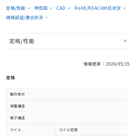
定格/性能
特性図
CAD
RoHS/REACH対応状況
規格認証/適合状況
定格/性能
情報更新：2026/05/15
定格
動作表示
LE
保護構造
閉
端子構造
プ
コイル
コイル定格
DC