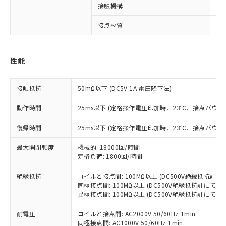
接触機構
シ
※1 対応状況
接点材質
A
対応済み：EU RoHS指令（10物質）の
非含有に対応した製品が提供可能な商品で
性能
す。
対応予定：EU RoHS指令（10物質）の非含
ご利用条件
有に対応した製品に切り替える予定のある
接触抵抗
50mΩ以下 (DC5V 1A 電圧降下法)
商品です。
対応予定なし：EU RoHS指令（10物質）の
動作時間
25ms以下 (定格操作電圧印加時、23℃、接点バウン
以下の条件をお読みいただき、同意のうえ
非含有に非対応の商品で、対応品を出す予
ご利用ください。
復帰時間
25ms以下 (定格操作電圧印加時、23℃、接点バウン
定はありません。
調査・確認中：EU RoHS指令（10物質）の
本サービスは、当社制御機器事業取扱
※1 中国RoHS○×表
最大開閉頻度
機械的: 18000回/時間
非含有の対応状況を調査中または確認中の
商品の当社在庫状況および標準価格
定格負荷: 1800回/時間
商品です。
(税抜)を提供させていただくもので
「○」：最大均質材料含有率が中国RoHSの
非該当品：ライセンス料など無形物で、有
す。
絶縁抵抗
コイルと接点間: 100MΩ以上 (DC500V絶縁抵抗計に
基準値以下であることを示します。
害物質有無と関係のない商品です。
同極接点間: 100MΩ以上 (DC500V絶縁抵抗計にて)
当社制御機器事業取扱商品の中には、
「×」：最大均質材料含有率が中国RoHSの
仕入先様の事情により、非含有部品として
異極接点間: 100MΩ以上 (DC500V絶縁抵抗計にて)
本サービスの対象外となる商品もある
基準値を超えていることを示します。
いたものが、含有品と判明した場合などや
当社は、これら貴社製品のうち、外国
ことをご了承ください。
「－」：未確認です。当社販売部門へお問
むを得ず変更することがあります。
耐電圧
コイルと接点間: AC2000V 50/60Hz 1min
為替および外国貿易法に定める商品
在庫状況および標準価格照会結果は、
い合わせください。
同極接点間: AC1000V 50/60Hz 1min
（以下｢規制貨物等」という）を輸出