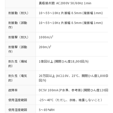
記載している更新日時点での社内デー
異極接点間: AC2000V 50/60Hz 1min
*EU RoHS指令（10物質）：
または国外への提供する場合は、日本
記
タに基づき作成されるものであり、閲
説明
鉛(Pb) 1000ppm以下、 水銀(Hg) 1000ppm以下、 カド
*中国RoHS10物質の基準値 (GB/T26572)：
国政府の輸出許可(または役務取引許
号
覧された時点での実際の在庫および標
ミウム(Cd) 100ppm以下、
Pb(鉛) :1000ppm、 Hg(水銀) : 1000ppm、 Cd(カドミウ
耐振動（耐久）
10～55～10Hz 片振幅 0.5mm (複振幅 1mm)
可)を取得するなどの必要な手続きを
六価クロム(Cr(Ⅵ)) 1000ppm以下、ポリ臭化ビフェニル
ム) : 100ppm、
準価格とは異なる場合があることをご
類(PBB) 1000ppm以下、ポリ臭化ジフェニルエーテル類
Cr(Ⅵ)(六価クロム) : 1000ppm、 PBBs(ポリ臭化ビフェ
とります。
了承ください。
耐振動（誤動
10～55～10Hz 片振幅 0.5mm (複振幅 1mm)
(PBDE) 1000ppm以下、フタル酸ビス(2-エチルヘキシ
○
一定数以上の在庫あり
ニル類) : 1000ppm、 PBDEs(ポリ臭化ジフェニルエーテ
当社は規制貨物を破棄する場合は、完
ル) (DEHP)(別名：DOP) 1000ppm以下、フタル酸ブチ
作）
正式な納期状況および標準価格はお客
ル類) : 1000ppm、
ルベンジル（BBP） 1000ppm以下、フタル酸ジブチル
全に破砕するなど、違法に輸出されな
DBP(フタル酸ジブチル) : 1000ppm、 DIBP(フタル酸ジ
様のお取引先、またはお客様担当のオ
（DBP） 1000ppm以下、フタル酸ジイソブチル
イソブチル) : 1000ppm、 BBP(フタル酸ブチルベンジ
△
一定数には満たないが在庫あり
いよう必要な手段を講じます。
2
耐衝撃（耐久）
1000m/s
ムロン制御機器販売店・当社販売員に
(DIBP) 1000ppm以下
ル) : 1000ppm、
当社は貴社製品を、核兵器、ミサイ
但し、RoHS指令で産業用監視および制御機器に対する
DEHP(フタル酸ビス(2-エチルヘキシル)) : 1000ppm
ご相談ください。
適用除外項目は除く。
2
耐衝撃（誤動
200m/s
ル、化学兵器、生物兵器またはその他
－
在庫なし(最新の在庫状況につ
オムロン制御機器販売店や当社販売拠
フタル酸エステル類の４物質については閾値を超える意
作）
武器並びにこれらの製造装置等に一切
いては、お客様のお取引先、ま
図的な使用がないことを確認しています。
点は「
販売ネットワーク
」をご確認
※2 環境保護使用期限
使用いたしません。
たはお客様担当のオムロン制御
ください。
耐久性（機械
1億回以上 (開閉ひん度18,000回/h)
当社は、貴社製品を第三者に販売する
機器販売店・当社販売員にご確
在庫状況および標準価格結果を当社の
的）
※2 対応予定月
「ｅ」：有害物質（10物質）のすべてが基
場合は、上記1、2および3の内容を当
認ください)
事前の承諾なく第三者に漏洩または開
準値以下であることを示します。
該第三者に通知します。また当社は、
示しないようお願いします。
耐久性（電気
20万回以上 (AC110V、23℃、開閉ひん度1,800回/h
部品在庫の切り替え状況などにより、予定
「10」：通常の使用状況下において有害物
販売先および販売に係わる関係者が違
的）
回/h)
マイパーツ機能（部品リスト作成サー
空
受注生産機種、また在庫状況の
月が前後することがあります。
質が外部に漏えいし、環境に深刻な影響を
法に輸出するおそれがある場合は、取
ビス）をご利用いただくには、I-Web
白
情報を公開していない機種
及ぼさない年数を意味します。
り引きをいたしません。
故障率
DC5V 100mA (P水準、参考値) (開閉ひん度120回/mi
メンバーズにご登録されている必要が
「－」：未確認です。当社販売部門へお問
あります。
い合わせください。
使用温度範囲
-25～40℃（ただし、氷結、結露しないこと）
お客様が当ウェブサイト上で当社にご
※3 非含有証明書ダウンロード
登録された部品リストについて、当社
使用湿度範囲
5～85%RH
および当社の共同利用者が、当社の製