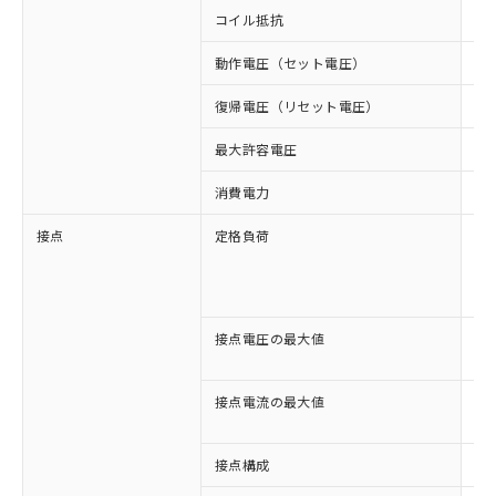
コイル抵抗
10
動作電圧（セット電圧）
8
復帰電圧（リセット電圧）
1
最大許容電圧
11
消費電力
約1
接点
定格負荷
AC
AC
DC
DC
接点電圧の最大値
AC
DC
接点電流の最大値
AC
DC
接点構成
4c