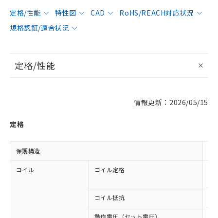
定格/性能
特性図
CAD
RoHS/REACH対応状況
規格認証/適合状況
定格/性能
情報更新：2026/05/15
定格
保護構造
閉
コイル
コイル定格
DC
DC
コイル抵抗
69
動作電圧（セット電圧）
8