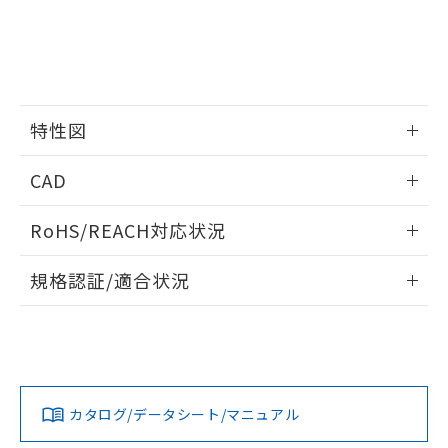
EU RoHS指令（10物質）の非含有証明書
※当社の共同利用者とは、
"個人情報
51物質の非含有証明書（当社基準）
の共同利用に関して"
の「1.共同利
※本証明書は発行日時点で非含有を証明す
用者の範囲」に記載されている法人を
るもので、過去に遡って非含有を証明する
指します。
ものではありません。
また、RoHS指令のフタル酸エステル類４
特性図
物質の対応では、対応完了までの期間は出
荷製品に未対応品が混在することから備考
情報更新：2026/05/15
欄に対応日を記載しておりました。
CAD
既に当社にて対応品への在庫切替を完了
開閉容量
していることから、特段のことがない限
ログイン/会員登録いただくと、CADデータをダウンロー
RoHS/REACH対応状況
り、2022年1月12日より割愛しておりま
ドすることができます。
す。
情報更新：2026/7/29
規格認証/適合状況
ログイン/会員登録
EU RoHS
注意事項・凡例
UL認証
CSA認証
CEマーキング
Yes
Yes
Yes
対応状況
対応予定月
※1
※2
ダウンロードデータをご利用いただく前に、以下を必ずお読
みください。
カタログ/データシート/マニュアル
対応済み
ソフトウェアの使用条件
LR型式承認
DNV型式承認
BV型式承認
KR型式承