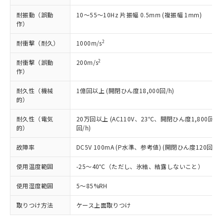
類(PBB) 1000ppm以下、ポリ臭化ジフェニルエーテル類
Cr(Ⅵ)(六価クロム) : 1000ppm、 PBBs(ポリ臭化ビフェ
とります。
了承ください。
(PBDE) 1000ppm以下、フタル酸ビス(2-エチルヘキシ
○
一定数以上の在庫あり
ニル類) : 1000ppm、 PBDEs(ポリ臭化ジフェニルエーテ
耐振動（誤動
10～55～10Hz 片振幅 0.5mm (複振幅 1mm)
当社は規制貨物を破棄する場合は、完
ル) (DEHP)(別名：DOP) 1000ppm以下、フタル酸ブチ
正式な納期状況および標準価格はお客
ル類) : 1000ppm、
作）
ルベンジル（BBP） 1000ppm以下、フタル酸ジブチル
全に破砕するなど、違法に輸出されな
DBP(フタル酸ジブチル) : 1000ppm、 DIBP(フタル酸ジ
様のお取引先、またはお客様担当のオ
（DBP） 1000ppm以下、フタル酸ジイソブチル
イソブチル) : 1000ppm、 BBP(フタル酸ブチルベンジ
△
一定数には満たないが在庫あり
いよう必要な手段を講じます。
ムロン制御機器販売店・当社販売員に
(DIBP) 1000ppm以下
2
ル) : 1000ppm、
耐衝撃（耐久）
1000m/s
当社は貴社製品を、核兵器、ミサイ
但し、RoHS指令で産業用監視および制御機器に対する
DEHP(フタル酸ビス(2-エチルヘキシル)) : 1000ppm
ご相談ください。
適用除外項目は除く。
ル、化学兵器、生物兵器またはその他
－
在庫なし(最新の在庫状況につ
オムロン制御機器販売店や当社販売拠
2
耐衝撃（誤動
200m/s
フタル酸エステル類の４物質については閾値を超える意
武器並びにこれらの製造装置等に一切
いては、お客様のお取引先、ま
図的な使用がないことを確認しています。
作）
点は「
販売ネットワーク
」をご確認
※2 環境保護使用期限
使用いたしません。
たはお客様担当のオムロン制御
ください。
当社は、貴社製品を第三者に販売する
耐久性（機械
1億回以上 (開閉ひん度18,000回/h)
機器販売店・当社販売員にご確
在庫状況および標準価格結果を当社の
※2 対応予定月
「ｅ」：有害物質（10物質）のすべてが基
的）
場合は、上記1、2および3の内容を当
認ください)
事前の承諾なく第三者に漏洩または開
準値以下であることを示します。
該第三者に通知します。また当社は、
示しないようお願いします。
耐久性（電気
20万回以上 (AC110V、23℃、開閉ひん度1,800回/h
部品在庫の切り替え状況などにより、予定
「10」：通常の使用状況下において有害物
販売先および販売に係わる関係者が違
マイパーツ機能（部品リスト作成サー
空
受注生産機種、また在庫状況の
的）
回/h)
月が前後することがあります。
質が外部に漏えいし、環境に深刻な影響を
法に輸出するおそれがある場合は、取
ビス）をご利用いただくには、I-Web
白
情報を公開していない機種
及ぼさない年数を意味します。
り引きをいたしません。
メンバーズにご登録されている必要が
故障率
DC5V 100mA (P水準、参考値) (開閉ひん度120回/mi
「－」：未確認です。当社販売部門へお問
あります。
い合わせください。
お客様が当ウェブサイト上で当社にご
使用温度範囲
-25～40℃（ただし、氷結、結露しないこと）
※3 非含有証明書ダウンロード
登録された部品リストについて、当社
使用湿度範囲
5～85%RH
および当社の共同利用者が、当社の製
下記の非含有証明書をダウンロードするこ
品・サービスに関するお客様との取
とができます。
取りつけ方法
ケース上面取りつけ
合意する
キャンセル
引・商談に必要な範囲で利用すること
をご了承ください。