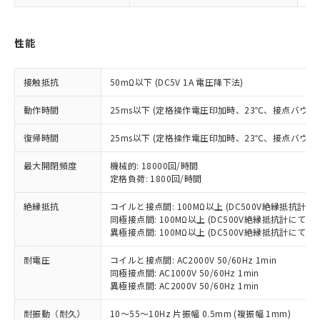
対応済み：EU RoHS指令（10物質）の
非含有に対応した製品が提供可能な商品で
す。
性能
対応予定：EU RoHS指令（10物質）の非含
ご利用条件
有に対応した製品に切り替える予定のある
接触抵抗
50mΩ以下 (DC5V 1A 電圧降下法)
商品です。
対応予定なし：EU RoHS指令（10物質）の
動作時間
25ms以下 (定格操作電圧印加時、23℃、接点バウン
以下の条件をお読みいただき、同意のうえ
非含有に非対応の商品で、対応品を出す予
ご利用ください。
定はありません。
復帰時間
25ms以下 (定格操作電圧印加時、23℃、接点バウン
調査・確認中：EU RoHS指令（10物質）の
本サービスは、当社制御機器事業取扱
※1 中国RoHS○×表
非含有の対応状況を調査中または確認中の
最大開閉頻度
機械的: 18000回/時間
商品の当社在庫状況および標準価格
商品です。
定格負荷: 1800回/時間
(税抜)を提供させていただくもので
「○」：最大均質材料含有率が中国RoHSの
非該当品：ライセンス料など無形物で、有
す。
基準値以下であることを示します。
絶縁抵抗
コイルと接点間: 100MΩ以上 (DC500V絶縁抵抗計に
害物質有無と関係のない商品です。
当社制御機器事業取扱商品の中には、
同極接点間: 100MΩ以上 (DC500V絶縁抵抗計にて)
「×」：最大均質材料含有率が中国RoHSの
仕入先様の事情により、非含有部品として
本サービスの対象外となる商品もある
異極接点間: 100MΩ以上 (DC500V絶縁抵抗計にて)
基準値を超えていることを示します。
いたものが、含有品と判明した場合などや
当社は、これら貴社製品のうち、外国
ことをご了承ください。
「－」：未確認です。当社販売部門へお問
むを得ず変更することがあります。
為替および外国貿易法に定める商品
在庫状況および標準価格照会結果は、
耐電圧
コイルと接点間: AC2000V 50/60Hz 1min
い合わせください。
（以下｢規制貨物等」という）を輸出
同極接点間: AC1000V 50/60Hz 1min
記載している更新日時点での社内デー
*EU RoHS指令（10物質）：
または国外への提供する場合は、日本
異極接点間: AC2000V 50/60Hz 1min
記
タに基づき作成されるものであり、閲
説明
鉛(Pb) 1000ppm以下、 水銀(Hg) 1000ppm以下、 カド
*中国RoHS10物質の基準値 (GB/T26572)：
国政府の輸出許可(または役務取引許
号
覧された時点での実際の在庫および標
ミウム(Cd) 100ppm以下、
Pb(鉛) :1000ppm、 Hg(水銀) : 1000ppm、 Cd(カドミウ
耐振動（耐久）
10～55～10Hz 片振幅 0.5mm (複振幅 1mm)
可)を取得するなどの必要な手続きを
六価クロム(Cr(Ⅵ)) 1000ppm以下、ポリ臭化ビフェニル
ム) : 100ppm、
準価格とは異なる場合があることをご