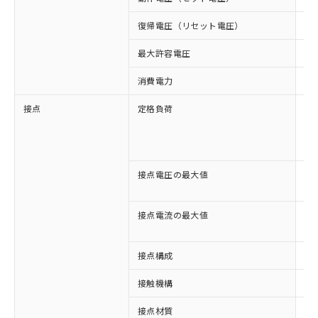
復帰電圧（リセット電圧）
1
最大許容電圧
11
消費電力
約1
接点
定格負荷
AC
AC
DC
DC
接点電圧の最大値
AC
DC
接点電流の最大値
AC
DC
接点構成
4c
接触機構
シ
※1 対応状況
接点材質
A