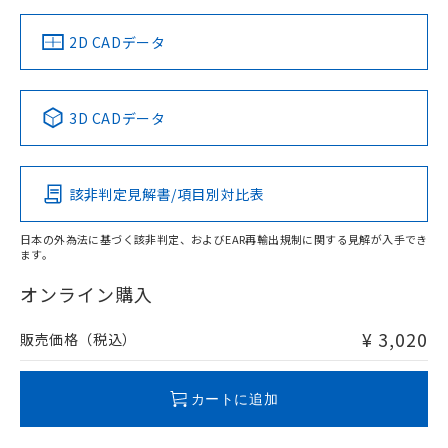
（イギリス
（ノルウェー
（フランス
（韓国
船舶規格）
船舶規格）
船舶規格）
船舶規格
中国 RoHS
注意事項・凡例
2D CADデータ
Yes
No
No
No
中国 RoHS表
※1 ※2
3D CADデータ
この製品の規格認証/適合状況ページへ
Pb
Hg
Cd
Cr(VI)
その他の認証はこちらのページからご検索ください
該非判定見解書/項目別対比表
O
O
O
O
日本の外為法に基づく該非判定、およびEAR再輸出規制に関する見解が入手でき
ます。
"対応済み"や非含有の記載がされた商品であっても、流通
在庫等で未対応品が混在する可能性があります。
オンライン購入
非含有品が必要な際は、弊社営業部門もしくは販売店へお
問い合わせください。
¥ 3,020
販売価格（税込）
この製品のRoHS/REACH対応状況ページへ
カートに追加