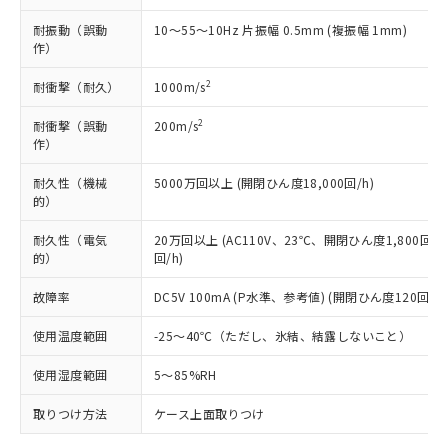
類(PBB) 1000ppm以下、ポリ臭化ジフェニルエーテル類
Cr(Ⅵ)(六価クロム) : 1000ppm、 PBBs(ポリ臭化ビフェ
とります。
了承ください。
(PBDE) 1000ppm以下、フタル酸ビス(2-エチルヘキシ
○
一定数以上の在庫あり
ニル類) : 1000ppm、 PBDEs(ポリ臭化ジフェニルエーテ
耐振動（誤動
10～55～10Hz 片振幅 0.5mm (複振幅 1mm)
当社は規制貨物を破棄する場合は、完
ル) (DEHP)(別名：DOP) 1000ppm以下、フタル酸ブチ
正式な納期状況および標準価格はお客
ル類) : 1000ppm、
作）
ルベンジル（BBP） 1000ppm以下、フタル酸ジブチル
全に破砕するなど、違法に輸出されな
DBP(フタル酸ジブチル) : 1000ppm、 DIBP(フタル酸ジ
様のお取引先、またはお客様担当のオ
（DBP） 1000ppm以下、フタル酸ジイソブチル
イソブチル) : 1000ppm、 BBP(フタル酸ブチルベンジ
△
一定数には満たないが在庫あり
いよう必要な手段を講じます。
ムロン制御機器販売店・当社販売員に
(DIBP) 1000ppm以下
2
ル) : 1000ppm、
耐衝撃（耐久）
1000m/s
当社は貴社製品を、核兵器、ミサイ
但し、RoHS指令で産業用監視および制御機器に対する
DEHP(フタル酸ビス(2-エチルヘキシル)) : 1000ppm
ご相談ください。
適用除外項目は除く。
ル、化学兵器、生物兵器またはその他
－
在庫なし(最新の在庫状況につ
オムロン制御機器販売店や当社販売拠
2
耐衝撃（誤動
200m/s
フタル酸エステル類の４物質については閾値を超える意
武器並びにこれらの製造装置等に一切
いては、お客様のお取引先、ま
図的な使用がないことを確認しています。
作）
点は「
販売ネットワーク
」をご確認
※2 環境保護使用期限
使用いたしません。
たはお客様担当のオムロン制御
ください。
当社は、貴社製品を第三者に販売する
耐久性（機械
5000万回以上 (開閉ひん度18,000回/h)
機器販売店・当社販売員にご確
在庫状況および標準価格結果を当社の
※2 対応予定月
「ｅ」：有害物質（10物質）のすべてが基
的）
場合は、上記1、2および3の内容を当
認ください)
事前の承諾なく第三者に漏洩または開
準値以下であることを示します。
該第三者に通知します。また当社は、
示しないようお願いします。
耐久性（電気
20万回以上 (AC110V、23℃、開閉ひん度1,800回/h
部品在庫の切り替え状況などにより、予定
「10」：通常の使用状況下において有害物
販売先および販売に係わる関係者が違
マイパーツ機能（部品リスト作成サー
空
受注生産機種、また在庫状況の
的）
回/h)
月が前後することがあります。
質が外部に漏えいし、環境に深刻な影響を
法に輸出するおそれがある場合は、取
ビス）をご利用いただくには、I-Web
白
情報を公開していない機種
及ぼさない年数を意味します。
り引きをいたしません。
メンバーズにご登録されている必要が
故障率
DC5V 100mA (P水準、参考値) (開閉ひん度120回/mi
「－」：未確認です。当社販売部門へお問
あります。
い合わせください。
お客様が当ウェブサイト上で当社にご
使用温度範囲
-25～40℃（ただし、氷結、結露しないこと）
※3 非含有証明書ダウンロード
登録された部品リストについて、当社
使用湿度範囲
5～85%RH
および当社の共同利用者が、当社の製
下記の非含有証明書をダウンロードするこ
品・サービスに関するお客様との取
とができます。
取りつけ方法
ケース上面取りつけ
合意する
キャンセル
引・商談に必要な範囲で利用すること
をご了承ください。