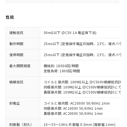
対応済み：EU RoHS指令（10物質）の
非含有に対応した製品が提供可能な商品で
す。
性能
対応予定：EU RoHS指令（10物質）の非含
ご利用条件
有に対応した製品に切り替える予定のある
接触抵抗
50mΩ以下 (DC5V 1A 電圧降下法)
商品です。
対応予定なし：EU RoHS指令（10物質）の
動作時間
25ms以下 (定格操作電圧印加時、23℃、接点バウン
以下の条件をお読みいただき、同意のうえ
非含有に非対応の商品で、対応品を出す予
ご利用ください。
定はありません。
復帰時間
25ms以下 (定格操作電圧印加時、23℃、接点バウン
調査・確認中：EU RoHS指令（10物質）の
本サービスは、当社制御機器事業取扱
※1 中国RoHS○×表
非含有の対応状況を調査中または確認中の
最大開閉頻度
機械的: 18000回/時間
商品の当社在庫状況および標準価格
商品です。
定格負荷: 1800回/時間
(税抜)を提供させていただくもので
「○」：最大均質材料含有率が中国RoHSの
非該当品：ライセンス料など無形物で、有
す。
基準値以下であることを示します。
絶縁抵抗
コイルと接点間: 100MΩ以上 (DC500V絶縁抵抗計に
害物質有無と関係のない商品です。
当社制御機器事業取扱商品の中には、
同極接点間: 100MΩ以上 (DC500V絶縁抵抗計にて)
「×」：最大均質材料含有率が中国RoHSの
仕入先様の事情により、非含有部品として
本サービスの対象外となる商品もある
異極接点間: 100MΩ以上 (DC500V絶縁抵抗計にて)
基準値を超えていることを示します。
いたものが、含有品と判明した場合などや
当社は、これら貴社製品のうち、外国
ことをご了承ください。
「－」：未確認です。当社販売部門へお問
むを得ず変更することがあります。
為替および外国貿易法に定める商品
在庫状況および標準価格照会結果は、
耐電圧
コイルと接点間: AC2000V 50/60Hz 1min
い合わせください。
（以下｢規制貨物等」という）を輸出
同極接点間: AC1000V 50/60Hz 1min
記載している更新日時点での社内デー
*EU RoHS指令（10物質）：
または国外への提供する場合は、日本
異極接点間: AC2000V 50/60Hz 1min
記
タに基づき作成されるものであり、閲
説明
鉛(Pb) 1000ppm以下、 水銀(Hg) 1000ppm以下、 カド
*中国RoHS10物質の基準値 (GB/T26572)：
国政府の輸出許可(または役務取引許
号
覧された時点での実際の在庫および標
ミウム(Cd) 100ppm以下、
Pb(鉛) :1000ppm、 Hg(水銀) : 1000ppm、 Cd(カドミウ
耐振動（耐久）
10～55～10Hz 片振幅 0.5mm (複振幅 1mm)
可)を取得するなどの必要な手続きを
六価クロム(Cr(Ⅵ)) 1000ppm以下、ポリ臭化ビフェニル
ム) : 100ppm、
準価格とは異なる場合があることをご