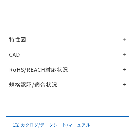
EU RoHS指令（10物質）の非含有証明書
※当社の共同利用者とは、
"個人情報
51物質の非含有証明書（当社基準）
の共同利用に関して"
の「1.共同利
※本証明書は発行日時点で非含有を証明す
用者の範囲」に記載されている法人を
るもので、過去に遡って非含有を証明する
指します。
ものではありません。
また、RoHS指令のフタル酸エステル類４
特性図
物質の対応では、対応完了までの期間は出
荷製品に未対応品が混在することから備考
情報更新：2026/05/15
欄に対応日を記載しておりました。
CAD
既に当社にて対応品への在庫切替を完了
開閉容量
していることから、特段のことがない限
ログイン/会員登録いただくと、CADデータをダウンロー
RoHS/REACH対応状況
り、2022年1月12日より割愛しておりま
ドすることができます。
す。
情報更新：2026/7/29
規格認証/適合状況
ログイン/会員登録
EU RoHS
注意事項・凡例
UL認証
CSA認証
CEマーキング
Yes
Yes
Yes
対応状況
対応予定月
※1
※2
ダウンロードデータをご利用いただく前に、以下を必ずお読
みください。
カタログ/データシート/マニュアル
対応済み
ソフトウェアの使用条件
LR型式承認
DNV型式承認
BV型式承認
KR型式承