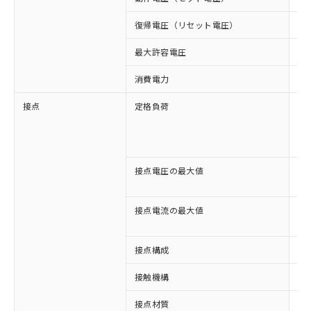
復帰電圧（リセット電圧）
3
最大許容電圧
11
消費電力
約1
接点
定格負荷
AC
AC
DC
DC
接点電圧の最大値
AC
DC
接点電流の最大値
AC
DC
接点構成
4c
接触機構
シ
※1 対応状況
接点材質
A