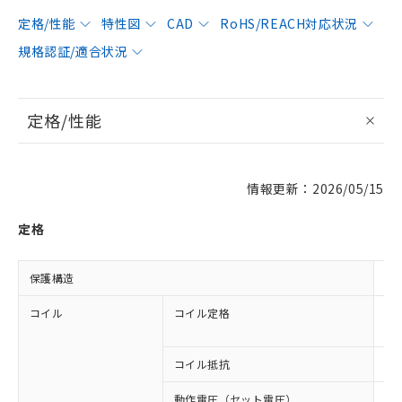
定格/性能
特性図
CAD
RoHS/REACH対応状況
規格認証/適合状況
定格/性能
情報更新：2026/05/15
定格
保護構造
閉
コイル
コイル定格
AC
AC
コイル抵抗
78
動作電圧（セット電圧）
8