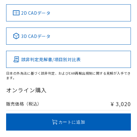
（イギリス
（ノルウェー
（フランス
（韓国
船舶規格）
船舶規格）
船舶規格）
船舶規格
中国 RoHS
注意事項・凡例
2D CADデータ
Yes
No
No
No
中国 RoHS表
※1 ※2
3D CADデータ
この製品の規格認証/適合状況ページへ
Pb
Hg
Cd
Cr(VI)
その他の認証はこちらのページからご検索ください
該非判定見解書/項目別対比表
O
O
O
O
日本の外為法に基づく該非判定、およびEAR再輸出規制に関する見解が入手でき
ます。
"対応済み"や非含有の記載がされた商品であっても、流通
在庫等で未対応品が混在する可能性があります。
オンライン購入
非含有品が必要な際は、弊社営業部門もしくは販売店へお
問い合わせください。
¥ 3,020
販売価格（税込）
この製品のRoHS/REACH対応状況ページへ
カートに追加