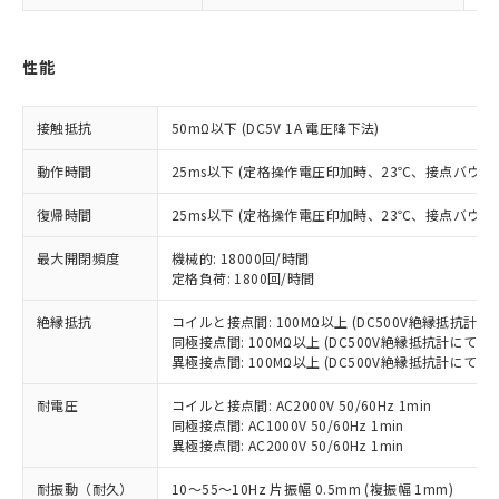
対応済み：EU RoHS指令（10物質）の
非含有に対応した製品が提供可能な商品で
す。
性能
対応予定：EU RoHS指令（10物質）の非含
ご利用条件
有に対応した製品に切り替える予定のある
接触抵抗
50mΩ以下 (DC5V 1A 電圧降下法)
商品です。
対応予定なし：EU RoHS指令（10物質）の
動作時間
25ms以下 (定格操作電圧印加時、23℃、接点バウン
以下の条件をお読みいただき、同意のうえ
非含有に非対応の商品で、対応品を出す予
ご利用ください。
定はありません。
復帰時間
25ms以下 (定格操作電圧印加時、23℃、接点バウン
調査・確認中：EU RoHS指令（10物質）の
本サービスは、当社制御機器事業取扱
※1 中国RoHS○×表
非含有の対応状況を調査中または確認中の
最大開閉頻度
機械的: 18000回/時間
商品の当社在庫状況および標準価格
商品です。
定格負荷: 1800回/時間
(税抜)を提供させていただくもので
「○」：最大均質材料含有率が中国RoHSの
非該当品：ライセンス料など無形物で、有
す。
基準値以下であることを示します。
絶縁抵抗
コイルと接点間: 100MΩ以上 (DC500V絶縁抵抗計に
害物質有無と関係のない商品です。
当社制御機器事業取扱商品の中には、
同極接点間: 100MΩ以上 (DC500V絶縁抵抗計にて)
「×」：最大均質材料含有率が中国RoHSの
仕入先様の事情により、非含有部品として
本サービスの対象外となる商品もある
異極接点間: 100MΩ以上 (DC500V絶縁抵抗計にて)
基準値を超えていることを示します。
いたものが、含有品と判明した場合などや
当社は、これら貴社製品のうち、外国
ことをご了承ください。
「－」：未確認です。当社販売部門へお問
むを得ず変更することがあります。
為替および外国貿易法に定める商品
在庫状況および標準価格照会結果は、
耐電圧
コイルと接点間: AC2000V 50/60Hz 1min
い合わせください。
（以下｢規制貨物等」という）を輸出
同極接点間: AC1000V 50/60Hz 1min
記載している更新日時点での社内デー
*EU RoHS指令（10物質）：
または国外への提供する場合は、日本
異極接点間: AC2000V 50/60Hz 1min
記
タに基づき作成されるものであり、閲
説明
鉛(Pb) 1000ppm以下、 水銀(Hg) 1000ppm以下、 カド
*中国RoHS10物質の基準値 (GB/T26572)：
国政府の輸出許可(または役務取引許
号
覧された時点での実際の在庫および標
ミウム(Cd) 100ppm以下、
Pb(鉛) :1000ppm、 Hg(水銀) : 1000ppm、 Cd(カドミウ
耐振動（耐久）
10～55～10Hz 片振幅 0.5mm (複振幅 1mm)
可)を取得するなどの必要な手続きを
六価クロム(Cr(Ⅵ)) 1000ppm以下、ポリ臭化ビフェニル
ム) : 100ppm、
準価格とは異なる場合があることをご