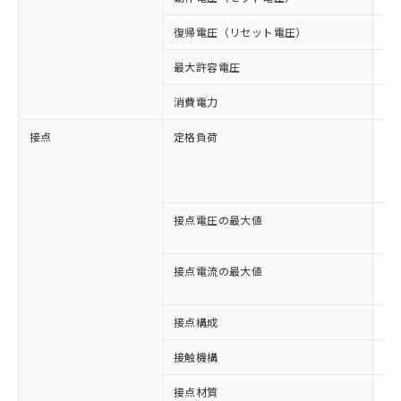
復帰電圧（リセット電圧）
3
最大許容電圧
11
消費電力
約1
接点
定格負荷
AC
AC
DC
DC
接点電圧の最大値
AC
DC
接点電流の最大値
AC
DC
接点構成
4c
接触機構
シ
※1 対応状況
接点材質
A