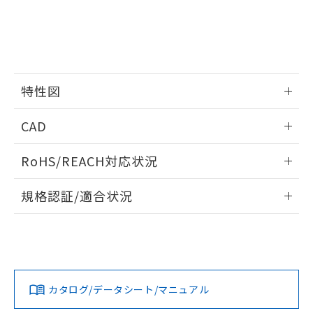
EU RoHS指令（10物質）の非含有証明書
※当社の共同利用者とは、
"個人情報
51物質の非含有証明書（当社基準）
の共同利用に関して"
の「1.共同利
※本証明書は発行日時点で非含有を証明す
用者の範囲」に記載されている法人を
るもので、過去に遡って非含有を証明する
指します。
ものではありません。
また、RoHS指令のフタル酸エステル類４
特性図
物質の対応では、対応完了までの期間は出
荷製品に未対応品が混在することから備考
情報更新：2026/05/15
欄に対応日を記載しておりました。
CAD
既に当社にて対応品への在庫切替を完了
開閉容量
していることから、特段のことがない限
ログイン/会員登録いただくと、CADデータをダウンロー
RoHS/REACH対応状況
り、2022年1月12日より割愛しておりま
ドすることができます。
す。
情報更新：2026/7/29
規格認証/適合状況
ログイン/会員登録
EU RoHS
注意事項・凡例
UL認証
CSA認証
CEマーキング
Yes
Yes
Yes
対応状況
対応予定月
※1
※2
ダウンロードデータをご利用いただく前に、以下を必ずお読
みください。
カタログ/データシート/マニュアル
対応済み
ソフトウェアの使用条件
LR型式承認
DNV型式承認
BV型式承認
KR型式承