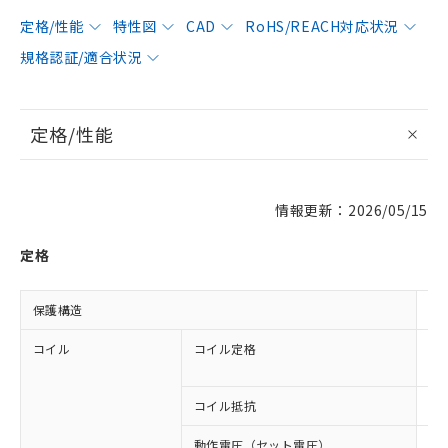
定格/性能
特性図
CAD
RoHS/REACH対応状況
規格認証/適合状況
定格/性能
情報更新：2026/05/15
定格
保護構造
閉
コイル
コイル定格
AC
AC
コイル抵抗
20
動作電圧（セット電圧）
8