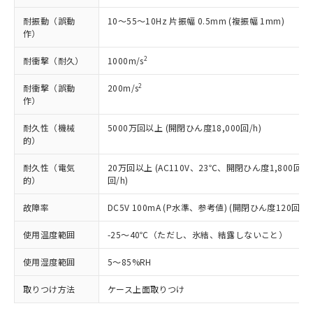
類(PBB) 1000ppm以下、ポリ臭化ジフェニルエーテル類
Cr(Ⅵ)(六価クロム) : 1000ppm、 PBBs(ポリ臭化ビフェ
とります。
了承ください。
(PBDE) 1000ppm以下、フタル酸ビス(2-エチルヘキシ
○
一定数以上の在庫あり
ニル類) : 1000ppm、 PBDEs(ポリ臭化ジフェニルエーテ
耐振動（誤動
10～55～10Hz 片振幅 0.5mm (複振幅 1mm)
当社は規制貨物を破棄する場合は、完
ル) (DEHP)(別名：DOP) 1000ppm以下、フタル酸ブチ
正式な納期状況および標準価格はお客
ル類) : 1000ppm、
作）
ルベンジル（BBP） 1000ppm以下、フタル酸ジブチル
全に破砕するなど、違法に輸出されな
DBP(フタル酸ジブチル) : 1000ppm、 DIBP(フタル酸ジ
様のお取引先、またはお客様担当のオ
（DBP） 1000ppm以下、フタル酸ジイソブチル
イソブチル) : 1000ppm、 BBP(フタル酸ブチルベンジ
△
一定数には満たないが在庫あり
いよう必要な手段を講じます。
ムロン制御機器販売店・当社販売員に
(DIBP) 1000ppm以下
2
ル) : 1000ppm、
耐衝撃（耐久）
1000m/s
当社は貴社製品を、核兵器、ミサイ
但し、RoHS指令で産業用監視および制御機器に対する
DEHP(フタル酸ビス(2-エチルヘキシル)) : 1000ppm
ご相談ください。
適用除外項目は除く。
ル、化学兵器、生物兵器またはその他
－
在庫なし(最新の在庫状況につ
オムロン制御機器販売店や当社販売拠
2
耐衝撃（誤動
200m/s
フタル酸エステル類の４物質については閾値を超える意
武器並びにこれらの製造装置等に一切
いては、お客様のお取引先、ま
図的な使用がないことを確認しています。
作）
点は「
販売ネットワーク
」をご確認
※2 環境保護使用期限
使用いたしません。
たはお客様担当のオムロン制御
ください。
当社は、貴社製品を第三者に販売する
耐久性（機械
5000万回以上 (開閉ひん度18,000回/h)
機器販売店・当社販売員にご確
在庫状況および標準価格結果を当社の
※2 対応予定月
「ｅ」：有害物質（10物質）のすべてが基
的）
場合は、上記1、2および3の内容を当
認ください)
事前の承諾なく第三者に漏洩または開
準値以下であることを示します。
該第三者に通知します。また当社は、
示しないようお願いします。
耐久性（電気
20万回以上 (AC110V、23℃、開閉ひん度1,800回/h
部品在庫の切り替え状況などにより、予定
「10」：通常の使用状況下において有害物
販売先および販売に係わる関係者が違
マイパーツ機能（部品リスト作成サー
空
受注生産機種、また在庫状況の
的）
回/h)
月が前後することがあります。
質が外部に漏えいし、環境に深刻な影響を
法に輸出するおそれがある場合は、取
ビス）をご利用いただくには、I-Web
白
情報を公開していない機種
及ぼさない年数を意味します。
り引きをいたしません。
メンバーズにご登録されている必要が
故障率
DC5V 100mA (P水準、参考値) (開閉ひん度120回/mi
「－」：未確認です。当社販売部門へお問
あります。
い合わせください。
お客様が当ウェブサイト上で当社にご
使用温度範囲
-25～40℃（ただし、氷結、結露しないこと）
※3 非含有証明書ダウンロード
登録された部品リストについて、当社
使用湿度範囲
5～85%RH
および当社の共同利用者が、当社の製
下記の非含有証明書をダウンロードするこ
品・サービスに関するお客様との取
とができます。
取りつけ方法
ケース上面取りつけ
合意する
キャンセル
引・商談に必要な範囲で利用すること
をご了承ください。