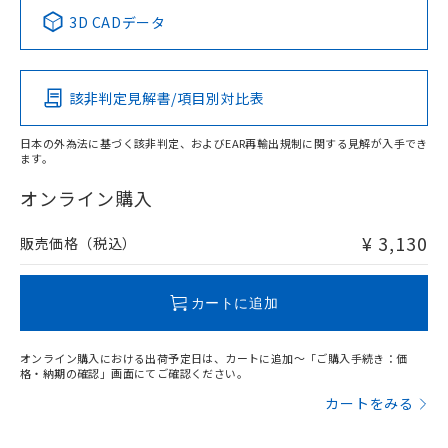
中国 RoHS表
※1 ※2
3D CADデータ
この製品の規格認証/適合状況ページへ
Pb
Hg
Cd
Cr(VI)
その他の認証はこちらのページからご検索ください
該非判定見解書/項目別対比表
X
O
O
O
日本の外為法に基づく該非判定、およびEAR再輸出規制に関する見解が入手でき
ます。
"対応済み"や非含有の記載がされた商品であっても、流通
在庫等で未対応品が混在する可能性があります。
オンライン購入
非含有品が必要な際は、弊社営業部門もしくは販売店へお
問い合わせください。
¥ 3,130
販売価格（税込）
この製品のRoHS/REACH対応状況ページへ
カートに追加
オンライン購入における出荷予定日は、カートに追加～「ご購入手続き：価
格・納期の確認」画面にてご確認ください。
カートをみる