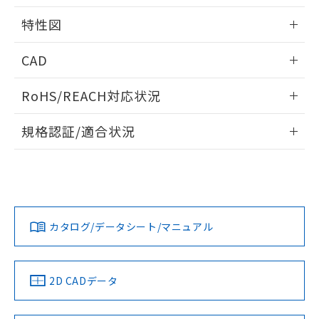
用者の範囲」に記載されている法人を
るもので、過去に遡って非含有を証明する
指します。
特性図
ものではありません。
また、RoHS指令のフタル酸エステル類４
情報更新：2026/05/15
CAD
物質の対応では、対応完了までの期間は出
荷製品に未対応品が混在することから備考
開閉容量
ログイン/会員登録いただくと、CADデータをダウンロー
欄に対応日を記載しておりました。
RoHS/REACH対応状況
ドすることができます。
既に当社にて対応品への在庫切替を完了
していることから、特段のことがない限
情報更新：2026/7/29
規格認証/適合状況
り、2022年1月12日より割愛しておりま
す。
ログイン/会員登録
EU RoHS
注意事項・凡例
UL認証
CSA認証
CEマーキング
Yes
Yes
Yes
対応状況
対応予定月
※1
※2
ダウンロードデータをご利用いただく前に、以下を必ずお読
みください。
カタログ/データシート/マニュアル
対応済み
ソフトウェアの使用条件
LR型式承認
DNV型式承認
BV型式承認
KR型式承
（イギリス
（ノルウェー
（フランス
（韓国
船舶規格）
船舶規格）
船舶規格）
船舶規格
中国 RoHS
注意事項・凡例
2D CADデータ
No
No
No
No