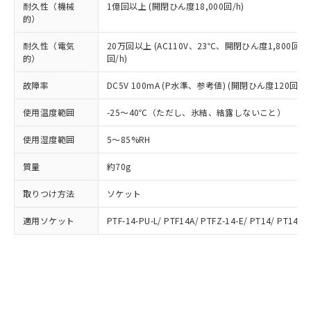
ルベンジル（BBP） 1000ppm以下、フタル酸ジブチル
全に破砕するなど、違法に輸出されな
DBP(フタル酸ジブチル) : 1000ppm、 DIBP(フタル酸ジ
耐久性（機械
1億回以上 (開閉ひん度18,000回/h)
様のお取引先、またはお客様担当のオ
（DBP） 1000ppm以下、フタル酸ジイソブチル
イソブチル) : 1000ppm、 BBP(フタル酸ブチルベンジ
△
一定数には満たないが在庫あり
的）
いよう必要な手段を講じます。
ムロン制御機器販売店・当社販売員に
(DIBP) 1000ppm以下
ル) : 1000ppm、
当社は貴社製品を、核兵器、ミサイ
但し、RoHS指令で産業用監視および制御機器に対する
DEHP(フタル酸ビス(2-エチルヘキシル)) : 1000ppm
ご相談ください。
適用除外項目は除く。
耐久性（電気
20万回以上 (AC110V、23℃、開閉ひん度1,800回/h
ル、化学兵器、生物兵器またはその他
－
在庫なし(最新の在庫状況につ
オムロン制御機器販売店や当社販売拠
フタル酸エステル類の４物質については閾値を超える意
的）
回/h)
武器並びにこれらの製造装置等に一切
いては、お客様のお取引先、ま
図的な使用がないことを確認しています。
点は「
販売ネットワーク
」をご確認
※2 環境保護使用期限
使用いたしません。
たはお客様担当のオムロン制御
ください。
故障率
DC5V 100mA (P水準、参考値) (開閉ひん度120回/mi
当社は、貴社製品を第三者に販売する
機器販売店・当社販売員にご確
在庫状況および標準価格結果を当社の
※2 対応予定月
「ｅ」：有害物質（10物質）のすべてが基
場合は、上記1、2および3の内容を当
認ください)
事前の承諾なく第三者に漏洩または開
使用温度範囲
-25～40℃（ただし、氷結、結露しないこと）
準値以下であることを示します。
該第三者に通知します。また当社は、
示しないようお願いします。
部品在庫の切り替え状況などにより、予定
「10」：通常の使用状況下において有害物
販売先および販売に係わる関係者が違
使用湿度範囲
5～85%RH
マイパーツ機能（部品リスト作成サー
空
受注生産機種、また在庫状況の
月が前後することがあります。
質が外部に漏えいし、環境に深刻な影響を
法に輸出するおそれがある場合は、取
ビス）をご利用いただくには、I-Web
白
情報を公開していない機種
及ぼさない年数を意味します。
り引きをいたしません。
質量
約70g
メンバーズにご登録されている必要が
「－」：未確認です。当社販売部門へお問
あります。
い合わせください。
取りつけ方法
ソケット
お客様が当ウェブサイト上で当社にご
※3 非含有証明書ダウンロード
登録された部品リストについて、当社
適用ソケット
PTF-14-PU-L/ PTF14A/ PTFZ-14-E/ PT14/ PT14QN
および当社の共同利用者が、当社の製
下記の非含有証明書をダウンロードするこ
品・サービスに関するお客様との取
とができます。
合意する
キャンセル
引・商談に必要な範囲で利用すること
をご了承ください。
EU RoHS指令（10物質）の非含有証明書
※当社の共同利用者とは、
"個人情報
51物質の非含有証明書（当社基準）
の共同利用に関して"
の「1.共同利
※本証明書は発行日時点で非含有を証明す