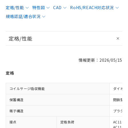
定格/性能
特性図
CAD
RoHS/REACH対応状況
規格認証/適合状況
定格/性能
情報更新：2026/05/15
定格
コイルサージ吸収機能
ダイオー
保護構造
閉鎖型（
端子構造
プラグイ
接点
定格負荷
AC110V
AC110V 