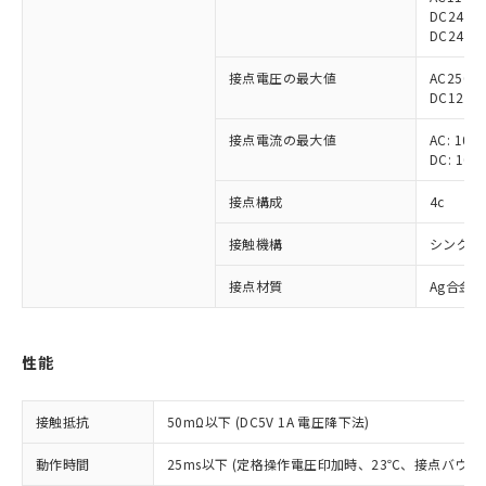
DC24V 
DC24V 5
接点電圧の最大値
AC250V
DC125V
接点電流の最大値
AC: 10A
DC: 10A
接点構成
4c
接触機構
シングル
接点材質
Ag合金
性能
※1 対応状況
接触抵抗
50mΩ以下 (DC5V 1A 電圧降下法)
対応済み：EU RoHS指令（10物質）の
動作時間
25ms以下 (定格操作電圧印加時、23℃、接点バウン
非含有に対応した製品が提供可能な商品で