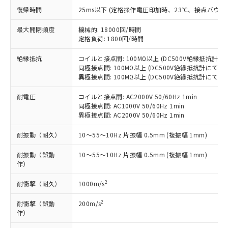
す。
復帰時間
25ms以下 (定格操作電圧印加時、23℃、接点バウン
対応予定：EU RoHS指令（10物質）の非含
ご利用条件
有に対応した製品に切り替える予定のある
最大開閉頻度
機械的: 18000回/時間
商品です。
定格負荷: 1800回/時間
対応予定なし：EU RoHS指令（10物質）の
以下の条件をお読みいただき、同意のうえ
絶縁抵抗
コイルと接点間: 100MΩ以上 (DC500V絶縁抵抗計に
非含有に非対応の商品で、対応品を出す予
ご利用ください。
同極接点間: 100MΩ以上 (DC500V絶縁抵抗計にて)
定はありません。
異極接点間: 100MΩ以上 (DC500V絶縁抵抗計にて)
調査・確認中：EU RoHS指令（10物質）の
本サービスは、当社制御機器事業取扱
※1 中国RoHS○×表
非含有の対応状況を調査中または確認中の
商品の当社在庫状況および標準価格
耐電圧
コイルと接点間: AC2000V 50/60Hz 1min
商品です。
同極接点間: AC1000V 50/60Hz 1min
(税抜)を提供させていただくもので
「○」：最大均質材料含有率が中国RoHSの
非該当品：ライセンス料など無形物で、有
異極接点間: AC2000V 50/60Hz 1min
す。
基準値以下であることを示します。
害物質有無と関係のない商品です。
当社制御機器事業取扱商品の中には、
「×」：最大均質材料含有率が中国RoHSの
仕入先様の事情により、非含有部品として
耐振動（耐久）
10～55～10Hz 片振幅 0.5mm (複振幅 1mm)
本サービスの対象外となる商品もある
基準値を超えていることを示します。
いたものが、含有品と判明した場合などや
当社は、これら貴社製品のうち、外国
ことをご了承ください。
「－」：未確認です。当社販売部門へお問
耐振動（誤動
10～55～10Hz 片振幅 0.5mm (複振幅 1mm)
むを得ず変更することがあります。
為替および外国貿易法に定める商品
在庫状況および標準価格照会結果は、
作）
い合わせください。
（以下｢規制貨物等」という）を輸出
記載している更新日時点での社内デー
*EU RoHS指令（10物質）：
または国外への提供する場合は、日本
記
タに基づき作成されるものであり、閲
説明
2
耐衝撃（耐久）
1000m/s
鉛(Pb) 1000ppm以下、 水銀(Hg) 1000ppm以下、 カド
*中国RoHS10物質の基準値 (GB/T26572)：
国政府の輸出許可(または役務取引許
号
覧された時点での実際の在庫および標
ミウム(Cd) 100ppm以下、
Pb(鉛) :1000ppm、 Hg(水銀) : 1000ppm、 Cd(カドミウ
可)を取得するなどの必要な手続きを
六価クロム(Cr(Ⅵ)) 1000ppm以下、ポリ臭化ビフェニル
ム) : 100ppm、
準価格とは異なる場合があることをご
2
耐衝撃（誤動
200m/s
類(PBB) 1000ppm以下、ポリ臭化ジフェニルエーテル類
Cr(Ⅵ)(六価クロム) : 1000ppm、 PBBs(ポリ臭化ビフェ
とります。
作）
了承ください。
(PBDE) 1000ppm以下、フタル酸ビス(2-エチルヘキシ
○
一定数以上の在庫あり
ニル類) : 1000ppm、 PBDEs(ポリ臭化ジフェニルエーテ
当社は規制貨物を破棄する場合は、完
ル) (DEHP)(別名：DOP) 1000ppm以下、フタル酸ブチ
正式な納期状況および標準価格はお客
ル類) : 1000ppm、