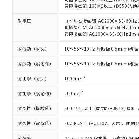
いる法人を指
EU RoHS指令（
異極接点間: 100MΩ以上 (DC500V
51物質の非含有証
※本証明書は発行
耐電圧
コイルと接点間: AC2000V 50/60Hz 
また、RoHS指
同極接点間: AC1000V 50/60Hz 1mi
混在することから
異極接点間: AC2000V 50/60Hz 1mi
既に当社にて対応
り割愛しておりま
耐振動（耐久）
10～55～10Hz 片振幅 0.5mm (複振
耐振動（誤動作）
10～55～10Hz 片振幅 0.5mm (複振
2
耐衝撃（耐久）
1000m/s
2
耐衝撃（誤動作）
200m/s
耐久性（機械的）
5000万回以上 (開閉ひん度18,000回/
耐久性（電気的）
20万回以上 (AC110V、23℃、開閉ひ
故障率
DC5V 100mA (P水準、参考値) (開