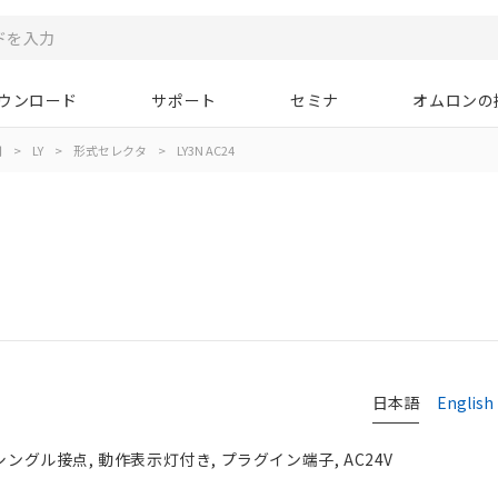
ウンロード
サポート
セミナ
オムロンの
用
>
LY
>
形式セレクタ
>
LY3N AC24
日本語
English
シングル接点, 動作表示灯付き, プラグイン端子, AC24V