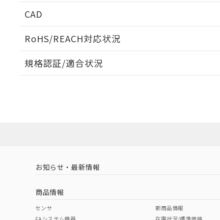
CAD
開閉容量
ログイン/会員登録いただくと、CADデータをダウンロ
RoHS/REACH対応状況
規格認証/適合状況
EU RoHS
注意事項・凡例
UL認証
CSA認証
CEマーキング
ダウンロードデータをご利用いただく前に、以下を必ずお読
Yes
Yes
No
対応状況
対応予定月
※1
※2
ソフトウェアの使用条件
対応済み
LR型式承認
DNV型式承認
BV型式承認
KR
（イギリス
（ノルウェー
（フランス
（
お知らせ・最新情報
中国 RoHS
注意事項・凡例
船舶規格）
船舶規格）
船舶規格）
船
商品情報
No
No
No
No
中国 RoHS表
※1 ※2
センサ
新商品情報
FAシステム機器
在庫状況/標準価格