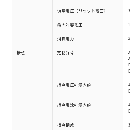
復帰電圧（リセット電圧）
最大許容電圧
消費電力
接点
定格負荷
接点電圧の最大値
※1 対応状況
接点電流の最大値
対応済み：EU
対応予定：EU R
対応予定なし：EU
接点構成
調査・確認中：EU