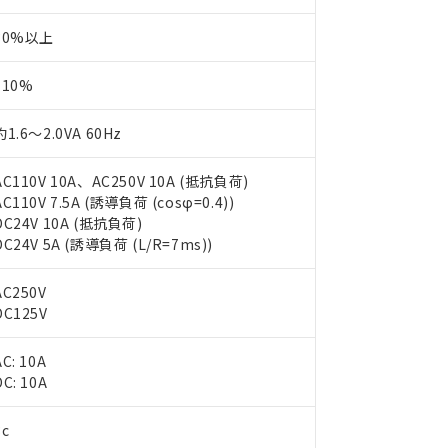
30%以上
110%
約1.6～2.0VA 60Hz
AC110V 10A、AC250V 10A (抵抗負荷)
AC110V 7.5A (誘導負荷 (cosφ=0.4))
DC24V 10A (抵抗負荷)
DC24V 5A (誘導負荷 (L/R=7ms))
AC250V
DC125V
AC: 10A
 RoHS指令（10物質）の非含有に対応した製品が提供可能な商品です
DC: 10A
oHS指令（10物質）の非含有に対応した製品に切り替える予定のある
 RoHS指令（10物質）の非含有に非対応の商品で、対応品を出す予
3c
 RoHS指令（10物質）の非含有の対応状況を調査中または確認中の