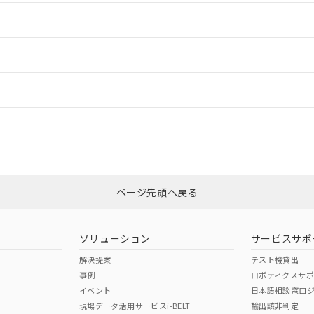
情報更新：2
ードすることができます。
情報更新：
ログイン/会員登録
CCC認証
電波法
みください。
N/A
N/A
非含有証明書
※3
ページ先頭へ戻る
ダウンロードはこちら
型式承認
NK型式承認
ABS型式承認
韓国
（日本
（アメリカ
ソリューション
サービスサポ
舶規格）
船舶規格）
船舶規格）
解決提案
テスト機貸出
事例
ロボティクスサ
No
No
イベント
日本語相談窓口
現場データ活用サービスi-BELT
輸出該非判定