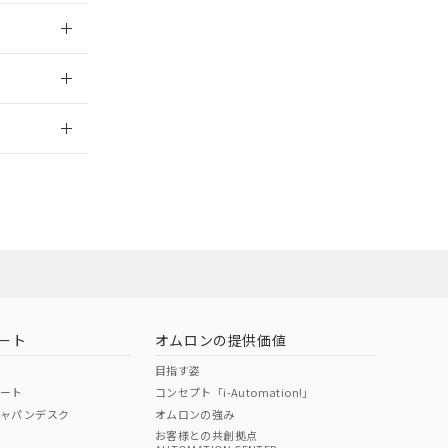
026/05/15
2026/7/29
ート
オムロンの提供価値
目指す姿
ポート
コンセプト「i-Automation!」
ジャパンデスク
オムロンの強み
お客様との共創拠点