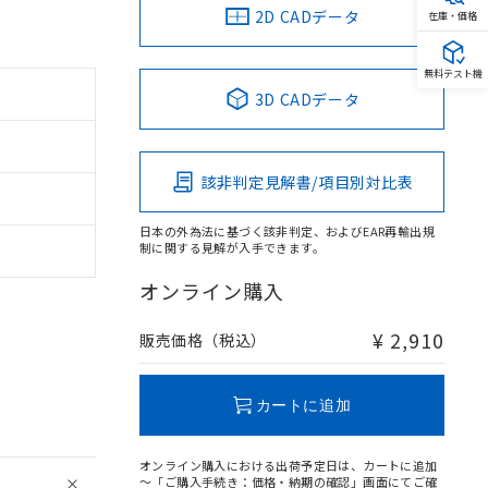
2D CADデータ
在庫・価格
無料テスト機
3D CADデータ
該非判定見解書/項目別対比表
日本の外為法に基づく該非判定、およびEAR再輸出規
制に関する見解が入手できます。
オンライン購入
¥ 2,910
販売価格（税込）
カートに追加
オンライン購入における出荷予定日は、カートに追加
～「ご購入手続き：価格・納期の確認」画面にてご確