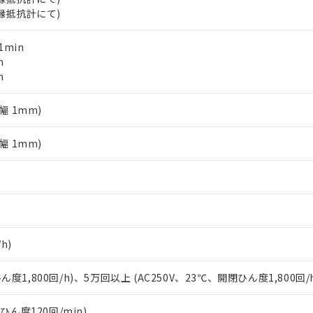
します。
10物質）の非含有証明書
絶縁抵抗計にて)
明書（当社基準）
日時点で非含有を証明するもので、過去に遡って非含有を証明するも
1min
令のフタル酸エステル類４物質の対応では、対応完了までの期間は出
n
備考欄に対応日を記載しておりました。
n
品への在庫切替を完了していることから、特段のことがない限り、20
す。
幅 1mm)
幅 1mm)
h)
ん度1,800回/h)、5万回以上 (AC250V、23℃、開閉ひん度1,800回/
閉ひん度120回/min)