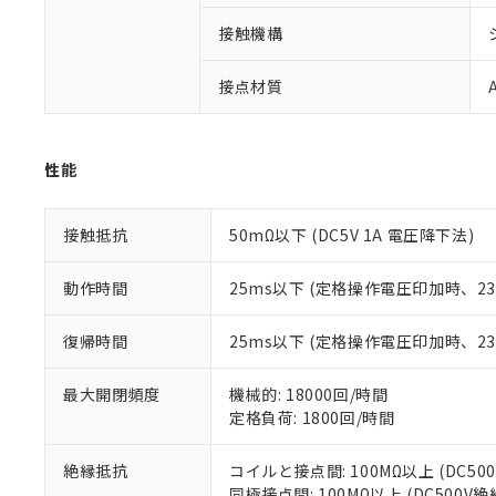
ご利用条件
非該当品：ライセ
※1 中国RoHS
接触機構
仕入先様の事情に
があります。
以下の条件をお読
「○」：最大均質
接点材質
「×」：最大均質
本サービスは
当社は、これ
*EU RoHS指令（10物
「－」：未確認で
鉛(Pb) 1000ppm以下、
くものです。
う）を輸出ま
記
説明
六価クロム(Cr(Ⅵ)) 1
当社制御機器
などの必要な
フタル酸ビス(2-エチルヘ
号
性能
*中国RoHS10物質の基準値 
ル（DBP） 1000ppm
在庫状況およ
当社は規制貨
Pb(鉛) :1000ppm、 Hg
但し、RoHS指令で産
のであり、閲
ます。
Cr(Ⅵ)(六価クロム) : 
フタル酸エステル類の４
○
一定数以
DBP(フタル酸ジブチル) :
い。
当社は貴社製
接触抵抗
50mΩ以下 (DC5V 1A 電圧降下法)
DEHP(フタル酸ビス(2-エ
正式な納期状
置等に一切使
当社販売員に
※2 対応予定月
△
一定数に
当社は、貴社
動作時間
25ms以下 (定格操作電圧印加時、
オムロン制御
また当社は、
※2 環境保護使
在庫状況およ
部品在庫の切り替
たしません。
－
在庫なし
復帰時間
25ms以下 (定格操作電圧印加時、
す。
「ｅ」：有害物質
機器販売
マイパーツ機
「10」：通常の
ている必要が
最大開閉頻度
機械的: 18000回/時間
味します。
空
受注生産
お客様が当ウ
※3 非含有証明
定格負荷: 1800回/時間
「－」：未確認で
白
が、当社の製
さい。
下記の非含有証明
絶縁抵抗
コイルと接点間: 100MΩ以上 (DC5
※当社の共同
同極接点間: 100MΩ以上 (DC500V