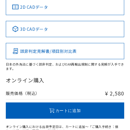
船舶規格）
船舶規格）
船舶規格）
船舶規格
中国 RoHS
注意事項・凡例
2D CADデータ
No
No
No
No
中国 RoHS表
※1 ※2
3D CADデータ
この製品の規格認証/適合状況ページへ
Pb
Hg
Cd
Cr(VI)
その他の認証はこちらのページからご検索ください
該非判定見解書/項目別対比表
O
O
O
O
日本の外為法に基づく該非判定、およびEAR再輸出規制に関する見解が入手でき
ます。
"対応済み"や非含有の記載がされた商品であっても、流通
在庫等で未対応品が混在する可能性があります。
オンライン購入
非含有品が必要な際は、弊社営業部門もしくは販売店へお
問い合わせください。
¥ 2,580
販売価格（税込）
この製品のRoHS/REACH対応状況ページへ
カートに追加
オンライン購入における出荷予定日は、カートに追加～「ご購入手続き：価