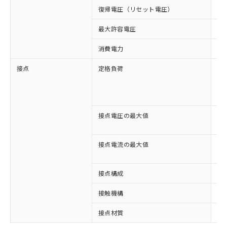
復帰電圧（リセット電圧）
1
最大許容電圧
11
消費電力
約1
接点
定格負荷
AC
AC
DC
DC
接点電圧の最大値
AC
DC
接点電流の最大値
AC
DC
接点構成
3c
接触機構
シ
※1 対応状況
接点材質
A