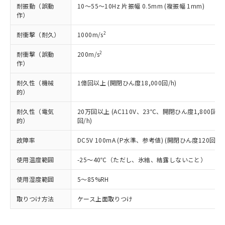
Cr(Ⅵ)(六価クロム) : 1000ppm、 PBBs(ポリ臭化ビフェ
とります。
了承ください。
耐振動（誤動
10～55～10Hz 片振幅 0.5mm (複振幅 1mm)
(PBDE) 1000ppm以下、フタル酸ビス(2-エチルヘキシ
○
一定数以上の在庫あり
ニル類) : 1000ppm、 PBDEs(ポリ臭化ジフェニルエーテ
当社は規制貨物を破棄する場合は、完
ル) (DEHP)(別名：DOP) 1000ppm以下、フタル酸ブチ
作）
正式な納期状況および標準価格はお客
ル類) : 1000ppm、
ルベンジル（BBP） 1000ppm以下、フタル酸ジブチル
全に破砕するなど、違法に輸出されな
DBP(フタル酸ジブチル) : 1000ppm、 DIBP(フタル酸ジ
様のお取引先、またはお客様担当のオ
（DBP） 1000ppm以下、フタル酸ジイソブチル
イソブチル) : 1000ppm、 BBP(フタル酸ブチルベンジ
△
一定数には満たないが在庫あり
いよう必要な手段を講じます。
2
耐衝撃（耐久）
1000m/s
ムロン制御機器販売店・当社販売員に
(DIBP) 1000ppm以下
ル) : 1000ppm、
当社は貴社製品を、核兵器、ミサイ
但し、RoHS指令で産業用監視および制御機器に対する
DEHP(フタル酸ビス(2-エチルヘキシル)) : 1000ppm
ご相談ください。
適用除外項目は除く。
2
耐衝撃（誤動
200m/s
ル、化学兵器、生物兵器またはその他
－
在庫なし(最新の在庫状況につ
オムロン制御機器販売店や当社販売拠
フタル酸エステル類の４物質については閾値を超える意
作）
武器並びにこれらの製造装置等に一切
いては、お客様のお取引先、ま
図的な使用がないことを確認しています。
点は「
販売ネットワーク
」をご確認
※2 環境保護使用期限
使用いたしません。
たはお客様担当のオムロン制御
ください。
耐久性（機械
1億回以上 (開閉ひん度18,000回/h)
当社は、貴社製品を第三者に販売する
機器販売店・当社販売員にご確
在庫状況および標準価格結果を当社の
的）
※2 対応予定月
「ｅ」：有害物質（10物質）のすべてが基
場合は、上記1、2および3の内容を当
認ください)
事前の承諾なく第三者に漏洩または開
準値以下であることを示します。
該第三者に通知します。また当社は、
示しないようお願いします。
耐久性（電気
20万回以上 (AC110V、23℃、開閉ひん度1,800回/h
部品在庫の切り替え状況などにより、予定
「10」：通常の使用状況下において有害物
販売先および販売に係わる関係者が違
的）
回/h)
マイパーツ機能（部品リスト作成サー
空
受注生産機種、また在庫状況の
月が前後することがあります。
質が外部に漏えいし、環境に深刻な影響を
法に輸出するおそれがある場合は、取
ビス）をご利用いただくには、I-Web
白
情報を公開していない機種
及ぼさない年数を意味します。
り引きをいたしません。
故障率
DC5V 100mA (P水準、参考値) (開閉ひん度120回/mi
メンバーズにご登録されている必要が
「－」：未確認です。当社販売部門へお問
あります。
い合わせください。
使用温度範囲
-25～40℃（ただし、氷結、結露しないこと）
お客様が当ウェブサイト上で当社にご
※3 非含有証明書ダウンロード
登録された部品リストについて、当社
使用湿度範囲
5～85%RH
および当社の共同利用者が、当社の製
下記の非含有証明書をダウンロードするこ
品・サービスに関するお客様との取
取りつけ方法
ケース上面取りつけ
とができます。
合意する
キャンセル
引・商談に必要な範囲で利用すること
をご了承ください。
EU RoHS指令（10物質）の非含有証明書