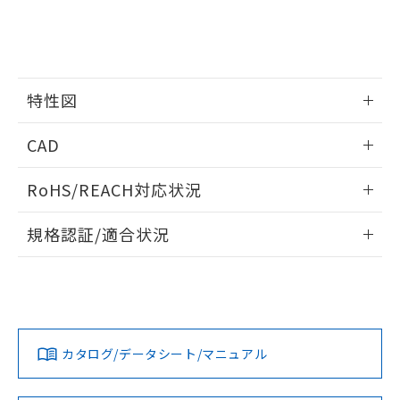
※当社の共同利用者とは、
"個人情報
51物質の非含有証明書（当社基準）
の共同利用に関して"
の「1.共同利
※本証明書は発行日時点で非含有を証明す
用者の範囲」に記載されている法人を
るもので、過去に遡って非含有を証明する
指します。
ものではありません。
また、RoHS指令のフタル酸エステル類４
特性図
物質の対応では、対応完了までの期間は出
荷製品に未対応品が混在することから備考
情報更新：2026/05/15
CAD
欄に対応日を記載しておりました。
既に当社にて対応品への在庫切替を完了
開閉容量
ログイン/会員登録いただくと、CADデータをダウンロー
していることから、特段のことがない限
RoHS/REACH対応状況
ドすることができます。
り、2022年1月12日より割愛しておりま
情報更新：2026/7/29
す。
規格認証/適合状況
ログイン/会員登録
EU RoHS
注意事項・凡例
UL認証
CSA認証
CEマーキング
Yes
Yes
No
対応状況
対応予定月
※1
※2
ダウンロードデータをご利用いただく前に、以下を必ずお読
みください。
カタログ/データシート/マニュアル
対応済み
ソフトウェアの使用条件
LR型式承認
DNV型式承認
BV型式承認
KR型式承
（イギリス
（ノルウェー
（フランス
（韓国