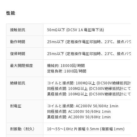
対応済み：EU RoHS指令（10物質）の
非含有に対応した製品が提供可能な商品で
性能
す。
対応予定：EU RoHS指令（10物質）の非含
ご利用条件
有に対応した製品に切り替える予定のある
接触抵抗
50mΩ以下 (DC5V 1A 電圧降下法)
商品です。
対応予定なし：EU RoHS指令（10物質）の
動作時間
25ms以下 (定格操作電圧印加時、23℃、接点バウン
以下の条件をお読みいただき、同意のうえ
非含有に非対応の商品で、対応品を出す予
ご利用ください。
復帰時間
25ms以下 (定格操作電圧印加時、23℃、接点バウン
定はありません。
調査・確認中：EU RoHS指令（10物質）の
本サービスは、当社制御機器事業取扱
※1 中国RoHS○×表
最大開閉頻度
機械的: 18000回/時間
非含有の対応状況を調査中または確認中の
商品の当社在庫状況および標準価格
定格負荷: 1800回/時間
商品です。
(税抜)を提供させていただくもので
「○」：最大均質材料含有率が中国RoHSの
非該当品：ライセンス料など無形物で、有
す。
絶縁抵抗
コイルと接点間: 100MΩ以上 (DC500V絶縁抵抗計に
基準値以下であることを示します。
害物質有無と関係のない商品です。
同極接点間: 100MΩ以上 (DC500V絶縁抵抗計にて)
当社制御機器事業取扱商品の中には、
「×」：最大均質材料含有率が中国RoHSの
仕入先様の事情により、非含有部品として
異極接点間: 100MΩ以上 (DC500V絶縁抵抗計にて)
本サービスの対象外となる商品もある
基準値を超えていることを示します。
いたものが、含有品と判明した場合などや
当社は、これら貴社製品のうち、外国
ことをご了承ください。
「－」：未確認です。当社販売部門へお問
むを得ず変更することがあります。
耐電圧
コイルと接点間: AC2000V 50/60Hz 1min
為替および外国貿易法に定める商品
在庫状況および標準価格照会結果は、
い合わせください。
同極接点間: AC1000V 50/60Hz 1min
（以下｢規制貨物等」という）を輸出
記載している更新日時点での社内デー
異極接点間: AC2000V 50/60Hz 1min
*EU RoHS指令（10物質）：
または国外への提供する場合は、日本
記
タに基づき作成されるものであり、閲
説明
鉛(Pb) 1000ppm以下、 水銀(Hg) 1000ppm以下、 カド
*中国RoHS10物質の基準値 (GB/T26572)：
国政府の輸出許可(または役務取引許
号
覧された時点での実際の在庫および標
ミウム(Cd) 100ppm以下、
Pb(鉛) :1000ppm、 Hg(水銀) : 1000ppm、 Cd(カドミウ
耐振動（耐久）
10～55～10Hz 片振幅 0.5mm (複振幅 1mm)
可)を取得するなどの必要な手続きを
六価クロム(Cr(Ⅵ)) 1000ppm以下、ポリ臭化ビフェニル
ム) : 100ppm、
準価格とは異なる場合があることをご
類(PBB) 1000ppm以下、ポリ臭化ジフェニルエーテル類