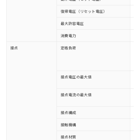
復帰電圧（リセット電圧）
3
最大許容電圧
11
消費電力
約1
接点
定格負荷
AC
AC
DC
DC
接点電圧の最大値
AC
DC
接点電流の最大値
AC
DC
接点構成
3c
接触機構
シ
※1 対応状況
接点材質
A