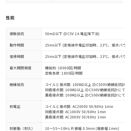
対応済み：EU RoHS指令（10物質）の
非含有に対応した製品が提供可能な商品で
す。
性能
対応予定：EU RoHS指令（10物質）の非含
ご利用条件
有に対応した製品に切り替える予定のある
接触抵抗
50mΩ以下 (DC5V 1A 電圧降下法)
商品です。
対応予定なし：EU RoHS指令（10物質）の
動作時間
25ms以下 (定格操作電圧印加時、23℃、接点バウン
以下の条件をお読みいただき、同意のうえ
非含有に非対応の商品で、対応品を出す予
ご利用ください。
定はありません。
復帰時間
25ms以下 (定格操作電圧印加時、23℃、接点バウン
調査・確認中：EU RoHS指令（10物質）の
本サービスは、当社制御機器事業取扱
※1 中国RoHS○×表
非含有の対応状況を調査中または確認中の
最大開閉頻度
機械的: 18000回/時間
商品の当社在庫状況および標準価格
商品です。
定格負荷: 1800回/時間
(税抜)を提供させていただくもので
「○」：最大均質材料含有率が中国RoHSの
非該当品：ライセンス料など無形物で、有
す。
基準値以下であることを示します。
絶縁抵抗
コイルと接点間: 100MΩ以上 (DC500V絶縁抵抗計に
害物質有無と関係のない商品です。
当社制御機器事業取扱商品の中には、
同極接点間: 100MΩ以上 (DC500V絶縁抵抗計にて)
「×」：最大均質材料含有率が中国RoHSの
仕入先様の事情により、非含有部品として
本サービスの対象外となる商品もある
異極接点間: 100MΩ以上 (DC500V絶縁抵抗計にて)
基準値を超えていることを示します。
いたものが、含有品と判明した場合などや
当社は、これら貴社製品のうち、外国
ことをご了承ください。
「－」：未確認です。当社販売部門へお問
むを得ず変更することがあります。
為替および外国貿易法に定める商品
在庫状況および標準価格照会結果は、
耐電圧
コイルと接点間: AC2000V 50/60Hz 1min
い合わせください。
（以下｢規制貨物等」という）を輸出
同極接点間: AC1000V 50/60Hz 1min
記載している更新日時点での社内デー
*EU RoHS指令（10物質）：
または国外への提供する場合は、日本
異極接点間: AC2000V 50/60Hz 1min
記
タに基づき作成されるものであり、閲
説明
鉛(Pb) 1000ppm以下、 水銀(Hg) 1000ppm以下、 カド
*中国RoHS10物質の基準値 (GB/T26572)：
国政府の輸出許可(または役務取引許
号
覧された時点での実際の在庫および標
ミウム(Cd) 100ppm以下、
Pb(鉛) :1000ppm、 Hg(水銀) : 1000ppm、 Cd(カドミウ
耐振動（耐久）
10～55～10Hz 片振幅 0.5mm (複振幅 1mm)
可)を取得するなどの必要な手続きを
六価クロム(Cr(Ⅵ)) 1000ppm以下、ポリ臭化ビフェニル
ム) : 100ppm、
準価格とは異なる場合があることをご