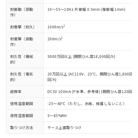
類(PBB) 1000ppm以下、ポリ臭化ジフェニルエーテル類
Cr(Ⅵ)(六価クロム) : 1000ppm、 PBBs(ポリ臭化ビフェ
とります。
了承ください。
(PBDE) 1000ppm以下、フタル酸ビス(2-エチルヘキシ
○
一定数以上の在庫あり
ニル類) : 1000ppm、 PBDEs(ポリ臭化ジフェニルエーテ
耐振動（誤動
10～55～10Hz 片振幅 0.5mm (複振幅 1mm)
当社は規制貨物を破棄する場合は、完
ル) (DEHP)(別名：DOP) 1000ppm以下、フタル酸ブチ
正式な納期状況および標準価格はお客
ル類) : 1000ppm、
作）
ルベンジル（BBP） 1000ppm以下、フタル酸ジブチル
全に破砕するなど、違法に輸出されな
DBP(フタル酸ジブチル) : 1000ppm、 DIBP(フタル酸ジ
様のお取引先、またはお客様担当のオ
（DBP） 1000ppm以下、フタル酸ジイソブチル
イソブチル) : 1000ppm、 BBP(フタル酸ブチルベンジ
△
一定数には満たないが在庫あり
いよう必要な手段を講じます。
ムロン制御機器販売店・当社販売員に
(DIBP) 1000ppm以下
2
ル) : 1000ppm、
耐衝撃（耐久）
1000m/s
当社は貴社製品を、核兵器、ミサイ
但し、RoHS指令で産業用監視および制御機器に対する
DEHP(フタル酸ビス(2-エチルヘキシル)) : 1000ppm
ご相談ください。
適用除外項目は除く。
ル、化学兵器、生物兵器またはその他
－
在庫なし(最新の在庫状況につ
オムロン制御機器販売店や当社販売拠
2
耐衝撃（誤動
200m/s
フタル酸エステル類の４物質については閾値を超える意
武器並びにこれらの製造装置等に一切
いては、お客様のお取引先、ま
図的な使用がないことを確認しています。
作）
点は「
販売ネットワーク
」をご確認
※2 環境保護使用期限
使用いたしません。
たはお客様担当のオムロン制御
ください。
当社は、貴社製品を第三者に販売する
耐久性（機械
5000万回以上 (開閉ひん度18,000回/h)
機器販売店・当社販売員にご確
在庫状況および標準価格結果を当社の
※2 対応予定月
「ｅ」：有害物質（10物質）のすべてが基
的）
場合は、上記1、2および3の内容を当
認ください)
事前の承諾なく第三者に漏洩または開
準値以下であることを示します。
該第三者に通知します。また当社は、
示しないようお願いします。
耐久性（電気
20万回以上 (AC110V、23℃、開閉ひん度1,800回/h
部品在庫の切り替え状況などにより、予定
「10」：通常の使用状況下において有害物
販売先および販売に係わる関係者が違
マイパーツ機能（部品リスト作成サー
空
受注生産機種、また在庫状況の
的）
回/h)
月が前後することがあります。
質が外部に漏えいし、環境に深刻な影響を
法に輸出するおそれがある場合は、取
ビス）をご利用いただくには、I-Web
白
情報を公開していない機種
及ぼさない年数を意味します。
り引きをいたしません。
メンバーズにご登録されている必要が
故障率
DC5V 100mA (P水準、参考値) (開閉ひん度120回/mi
「－」：未確認です。当社販売部門へお問
あります。
い合わせください。
お客様が当ウェブサイト上で当社にご
使用温度範囲
-25～40℃（ただし、氷結、結露しないこと）
※3 非含有証明書ダウンロード
登録された部品リストについて、当社
使用湿度範囲
5～85%RH
および当社の共同利用者が、当社の製
下記の非含有証明書をダウンロードするこ
品・サービスに関するお客様との取
とができます。
取りつけ方法
ケース上面取りつけ
合意する
キャンセル
引・商談に必要な範囲で利用すること
をご了承ください。