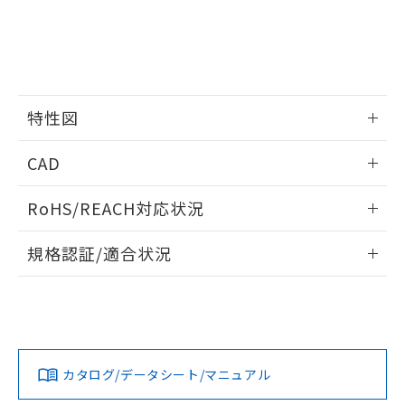
EU RoHS指令（10物質）の非含有証明書
※当社の共同利用者とは、
"個人情報
51物質の非含有証明書（当社基準）
の共同利用に関して"
の「1.共同利
※本証明書は発行日時点で非含有を証明す
用者の範囲」に記載されている法人を
るもので、過去に遡って非含有を証明する
指します。
ものではありません。
また、RoHS指令のフタル酸エステル類４
特性図
物質の対応では、対応完了までの期間は出
荷製品に未対応品が混在することから備考
情報更新：2026/05/15
欄に対応日を記載しておりました。
CAD
既に当社にて対応品への在庫切替を完了
開閉容量
していることから、特段のことがない限
ログイン/会員登録いただくと、CADデータをダウンロー
RoHS/REACH対応状況
り、2022年1月12日より割愛しておりま
ドすることができます。
す。
情報更新：2026/7/29
規格認証/適合状況
ログイン/会員登録
EU RoHS
注意事項・凡例
UL認証
CSA認証
CEマーキング
Yes
Yes
No
対応状況
対応予定月
※1
※2
ダウンロードデータをご利用いただく前に、以下を必ずお読
みください。
カタログ/データシート/マニュアル
対応済み
ソフトウェアの使用条件
LR型式承認
DNV型式承認
BV型式承認
KR型式承