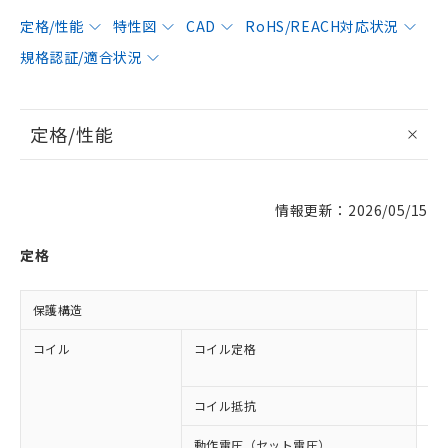
定格/性能
特性図
CAD
RoHS/REACH対応状況
規格認証/適合状況
定格/性能
情報更新：2026/05/15
定格
保護構造
閉
コイル
コイル定格
AC
AC
コイル抵抗
10
動作電圧（セット電圧）
8