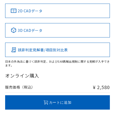
（イギリス
（ノルウェー
（フランス
（韓国
船舶規格）
船舶規格）
船舶規格）
船舶規格
中国 RoHS
注意事項・凡例
2D CADデータ
No
No
No
No
中国 RoHS表
※1 ※2
3D CADデータ
この製品の規格認証/適合状況ページへ
Pb
Hg
Cd
Cr(VI)
その他の認証はこちらのページからご検索ください
該非判定見解書/項目別対比表
O
O
O
O
日本の外為法に基づく該非判定、およびEAR再輸出規制に関する見解が入手でき
ます。
"対応済み"や非含有の記載がされた商品であっても、流通
在庫等で未対応品が混在する可能性があります。
オンライン購入
非含有品が必要な際は、弊社営業部門もしくは販売店へお
問い合わせください。
¥ 2,580
販売価格（税込）
この製品のRoHS/REACH対応状況ページへ
カートに追加