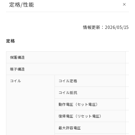
定格/性能
情報更新：2026/05/15
定格
保護構造
閉
端子構造
プ
コイル
コイル定格
DC
コイル抵抗
17
動作電圧（セット電圧）
8
復帰電圧（リセット電圧）
1
最大許容電圧
11