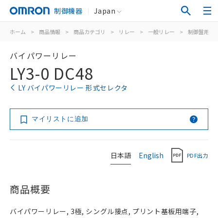
制御機器
Japan
ホーム
>
商品情報
>
商品カテゴリ
>
リレー
>
一般リレー
>
制御盤用
>
バイパワーリレー
LY3-0 DC48
LY バイパワーリレー 形式セレクタ
マイリストに追加
日本語
English
PDF出力
商品概要
バイパワーリレー, 3極, シングル接点, プリント基板用端子,