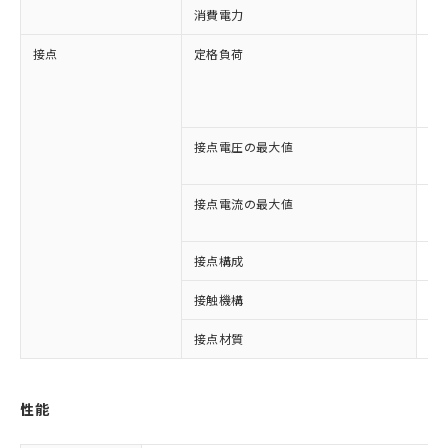
消費電力
約1
接点
定格負荷
AC
AC
DC
DC
接点電圧の最大値
AC
DC
接点電流の最大値
AC
DC
接点構成
3c
接触機構
シ
接点材質
A
※1 対応状況
性能
対応済み：EU RoHS指令（10物質）の
非含有に対応した製品が提供可能な商品で