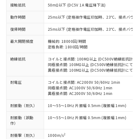
す。
接触抵抗
50mΩ以下 (DC5V 1A 電圧降下法)
対応予定：EU RoHS指令（10物質）の非含
ご利用条件
有に対応した製品に切り替える予定のある
動作時間
25ms以下 (定格操作電圧印加時、23℃、接点バウン
商品です。
対応予定なし：EU RoHS指令（10物質）の
復帰時間
25ms以下 (定格操作電圧印加時、23℃、接点バウン
以下の条件をお読みいただき、同意のうえ
非含有に非対応の商品で、対応品を出す予
ご利用ください。
定はありません。
最大開閉頻度
機械的: 18000回/時間
調査・確認中：EU RoHS指令（10物質）の
定格負荷: 1800回/時間
本サービスは、当社制御機器事業取扱
※1 中国RoHS○×表
非含有の対応状況を調査中または確認中の
商品の当社在庫状況および標準価格
絶縁抵抗
コイルと接点間: 100MΩ以上 (DC500V絶縁抵抗計に
商品です。
(税抜)を提供させていただくもので
同極接点間: 100MΩ以上 (DC500V絶縁抵抗計にて)
「○」：最大均質材料含有率が中国RoHSの
非該当品：ライセンス料など無形物で、有
す。
異極接点間: 100MΩ以上 (DC500V絶縁抵抗計にて)
基準値以下であることを示します。
害物質有無と関係のない商品です。
当社制御機器事業取扱商品の中には、
「×」：最大均質材料含有率が中国RoHSの
仕入先様の事情により、非含有部品として
耐電圧
コイルと接点間: AC2000V 50/60Hz 1min
本サービスの対象外となる商品もある
基準値を超えていることを示します。
いたものが、含有品と判明した場合などや
当社は、これら貴社製品のうち、外国
同極接点間: AC1000V 50/60Hz 1min
ことをご了承ください。
「－」：未確認です。当社販売部門へお問
むを得ず変更することがあります。
異極接点間: AC2000V 50/60Hz 1min
為替および外国貿易法に定める商品
在庫状況および標準価格照会結果は、
い合わせください。
（以下｢規制貨物等」という）を輸出
記載している更新日時点での社内デー
耐振動（耐久）
10～55～10Hz 片振幅 0.5mm (複振幅 1mm)
*EU RoHS指令（10物質）：
または国外への提供する場合は、日本
記
タに基づき作成されるものであり、閲
説明
鉛(Pb) 1000ppm以下、 水銀(Hg) 1000ppm以下、 カド
*中国RoHS10物質の基準値 (GB/T26572)：
国政府の輸出許可(または役務取引許
号
覧された時点での実際の在庫および標
ミウム(Cd) 100ppm以下、
Pb(鉛) :1000ppm、 Hg(水銀) : 1000ppm、 Cd(カドミウ
耐振動（誤動
10～55～10Hz 片振幅 0.5mm (複振幅 1mm)
可)を取得するなどの必要な手続きを
六価クロム(Cr(Ⅵ)) 1000ppm以下、ポリ臭化ビフェニル
ム) : 100ppm、
準価格とは異なる場合があることをご
作）
類(PBB) 1000ppm以下、ポリ臭化ジフェニルエーテル類
Cr(Ⅵ)(六価クロム) : 1000ppm、 PBBs(ポリ臭化ビフェ
とります。
了承ください。
(PBDE) 1000ppm以下、フタル酸ビス(2-エチルヘキシ
○
一定数以上の在庫あり
ニル類) : 1000ppm、 PBDEs(ポリ臭化ジフェニルエーテ
当社は規制貨物を破棄する場合は、完
ル) (DEHP)(別名：DOP) 1000ppm以下、フタル酸ブチ
正式な納期状況および標準価格はお客
ル類) : 1000ppm、
2
耐衝撃（耐久）
1000m/s
ルベンジル（BBP） 1000ppm以下、フタル酸ジブチル