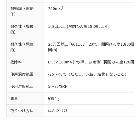
全に破砕するなど、違法に輸出されな
DBP(フタル酸ジブチル) : 1000ppm、 DIBP(フタル酸ジ
様のお取引先、またはお客様担当のオ
（DBP） 1000ppm以下、フタル酸ジイソブチル
イソブチル) : 1000ppm、 BBP(フタル酸ブチルベンジ
△
一定数には満たないが在庫あり
いよう必要な手段を講じます。
2
耐衝撃（誤動
200m/s
ムロン制御機器販売店・当社販売員に
(DIBP) 1000ppm以下
ル) : 1000ppm、
当社は貴社製品を、核兵器、ミサイ
但し、RoHS指令で産業用監視および制御機器に対する
作）
DEHP(フタル酸ビス(2-エチルヘキシル)) : 1000ppm
ご相談ください。
適用除外項目は除く。
ル、化学兵器、生物兵器またはその他
－
在庫なし(最新の在庫状況につ
オムロン制御機器販売店や当社販売拠
フタル酸エステル類の４物質については閾値を超える意
耐久性（機械
1億回以上 (開閉ひん度18,000回/h)
武器並びにこれらの製造装置等に一切
いては、お客様のお取引先、ま
図的な使用がないことを確認しています。
点は「
販売ネットワーク
」をご確認
※2 環境保護使用期限
的）
使用いたしません。
たはお客様担当のオムロン制御
ください。
当社は、貴社製品を第三者に販売する
機器販売店・当社販売員にご確
在庫状況および標準価格結果を当社の
耐久性（電気
20万回以上 (AC110V、23℃、開閉ひん度1,800回/h
※2 対応予定月
「ｅ」：有害物質（10物質）のすべてが基
場合は、上記1、2および3の内容を当
認ください)
事前の承諾なく第三者に漏洩または開
的）
回/h)
準値以下であることを示します。
該第三者に通知します。また当社は、
示しないようお願いします。
部品在庫の切り替え状況などにより、予定
「10」：通常の使用状況下において有害物
販売先および販売に係わる関係者が違
マイパーツ機能（部品リスト作成サー
故障率
DC5V 100mA (P水準、参考値) (開閉ひん度120回/mi
空
受注生産機種、また在庫状況の
月が前後することがあります。
質が外部に漏えいし、環境に深刻な影響を
法に輸出するおそれがある場合は、取
ビス）をご利用いただくには、I-Web
白
情報を公開していない機種
及ぼさない年数を意味します。
り引きをいたしません。
使用温度範囲
-25～40℃（ただし、氷結、結露しないこと）
メンバーズにご登録されている必要が
「－」：未確認です。当社販売部門へお問
あります。
い合わせください。
使用湿度範囲
5～85%RH
お客様が当ウェブサイト上で当社にご
※3 非含有証明書ダウンロード
登録された部品リストについて、当社
質量
約50g
および当社の共同利用者が、当社の製
下記の非含有証明書をダウンロードするこ
品・サービスに関するお客様との取
取りつけ方法
はんだづけ
とができます。
合意する
キャンセル
引・商談に必要な範囲で利用すること
をご了承ください。
EU RoHS指令（10物質）の非含有証明書
※当社の共同利用者とは、
"個人情報
51物質の非含有証明書（当社基準）
の共同利用に関して"
の「1.共同利
※本証明書は発行日時点で非含有を証明す