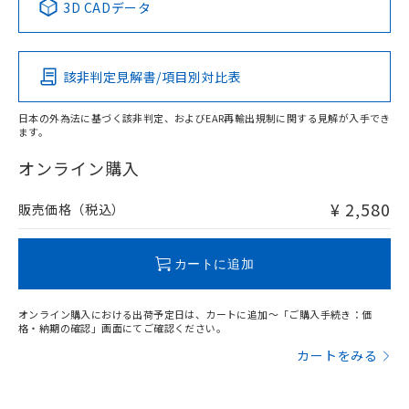
3D CADデータ
この製品の規格認証/適合状況ページへ
Pb
Hg
Cd
Cr(VI)
その他の認証はこちらのページからご検索ください
該非判定見解書/項目別対比表
O
O
O
O
日本の外為法に基づく該非判定、およびEAR再輸出規制に関する見解が入手でき
ます。
"対応済み"や非含有の記載がされた商品であっても、流通
在庫等で未対応品が混在する可能性があります。
オンライン購入
非含有品が必要な際は、弊社営業部門もしくは販売店へお
問い合わせください。
¥ 2,580
販売価格（税込）
この製品のRoHS/REACH対応状況ページへ
カートに追加
オンライン購入における出荷予定日は、カートに追加～「ご購入手続き：価
格・納期の確認」画面にてご確認ください。
カートをみる