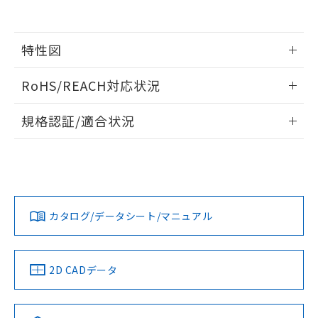
用者の範囲」に記載されている法人を
るもので、過去に遡って非含有を証明する
指します。
ものではありません。
また、RoHS指令のフタル酸エステル類４
特性図
物質の対応では、対応完了までの期間は出
荷製品に未対応品が混在することから備考
情報更新：2026/05/15
RoHS/REACH対応状況
欄に対応日を記載しておりました。
既に当社にて対応品への在庫切替を完了
開閉容量
情報更新：2026/7/29
していることから、特段のことがない限
規格認証/適合状況
り、2022年1月12日より割愛しておりま
EU RoHS
注意事項・凡例
す。
UL認証
CSA認証
CEマーキング
Yes
Yes
N/A
対応状況
対応予定月
※1
※2
カタログ/データシート/マニュアル
対応済み
LR型式承認
DNV型式承認
BV型式承認
KR型式承
（イギリス
（ノルウェー
（フランス
（韓国
船舶規格）
船舶規格）
船舶規格）
船舶規格
中国 RoHS
注意事項・凡例
2D CADデータ
No
No
No
No
中国 RoHS表
※1 ※2