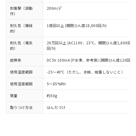
全に破砕するなど、違法に輸出されな
DBP(フタル酸ジブチル) : 1000ppm、 DIBP(フタル酸ジ
様のお取引先、またはお客様担当のオ
（DBP） 1000ppm以下、フタル酸ジイソブチル
イソブチル) : 1000ppm、 BBP(フタル酸ブチルベンジ
△
一定数には満たないが在庫あり
いよう必要な手段を講じます。
2
耐衝撃（誤動
200m/s
ムロン制御機器販売店・当社販売員に
(DIBP) 1000ppm以下
ル) : 1000ppm、
当社は貴社製品を、核兵器、ミサイ
但し、RoHS指令で産業用監視および制御機器に対する
作）
DEHP(フタル酸ビス(2-エチルヘキシル)) : 1000ppm
ご相談ください。
適用除外項目は除く。
ル、化学兵器、生物兵器またはその他
－
在庫なし(最新の在庫状況につ
オムロン制御機器販売店や当社販売拠
フタル酸エステル類の４物質については閾値を超える意
耐久性（機械
1億回以上 (開閉ひん度18,000回/h)
武器並びにこれらの製造装置等に一切
いては、お客様のお取引先、ま
図的な使用がないことを確認しています。
点は「
販売ネットワーク
」をご確認
※2 環境保護使用期限
的）
使用いたしません。
たはお客様担当のオムロン制御
ください。
当社は、貴社製品を第三者に販売する
機器販売店・当社販売員にご確
在庫状況および標準価格結果を当社の
耐久性（電気
20万回以上 (AC110V、23℃、開閉ひん度1,800回/h
※2 対応予定月
「ｅ」：有害物質（10物質）のすべてが基
場合は、上記1、2および3の内容を当
認ください)
事前の承諾なく第三者に漏洩または開
的）
回/h)
準値以下であることを示します。
該第三者に通知します。また当社は、
示しないようお願いします。
部品在庫の切り替え状況などにより、予定
「10」：通常の使用状況下において有害物
販売先および販売に係わる関係者が違
マイパーツ機能（部品リスト作成サー
故障率
DC5V 100mA (P水準、参考値) (開閉ひん度120回/mi
空
受注生産機種、また在庫状況の
月が前後することがあります。
質が外部に漏えいし、環境に深刻な影響を
法に輸出するおそれがある場合は、取
ビス）をご利用いただくには、I-Web
白
情報を公開していない機種
及ぼさない年数を意味します。
り引きをいたしません。
使用温度範囲
-25～40℃（ただし、氷結、結露しないこと）
メンバーズにご登録されている必要が
「－」：未確認です。当社販売部門へお問
あります。
い合わせください。
使用湿度範囲
5～85%RH
お客様が当ウェブサイト上で当社にご
※3 非含有証明書ダウンロード
登録された部品リストについて、当社
質量
約50g
および当社の共同利用者が、当社の製
下記の非含有証明書をダウンロードするこ
品・サービスに関するお客様との取
取りつけ方法
はんだづけ
とができます。
合意する
キャンセル
引・商談に必要な範囲で利用すること
をご了承ください。
EU RoHS指令（10物質）の非含有証明書
※当社の共同利用者とは、
"個人情報
51物質の非含有証明書（当社基準）
の共同利用に関して"
の「1.共同利
※本証明書は発行日時点で非含有を証明す