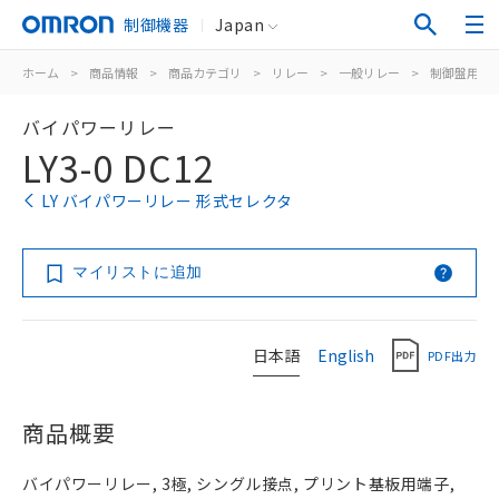
制御機器
Japan
ホーム
>
商品情報
>
商品カテゴリ
>
リレー
>
一般リレー
>
制御盤用
>
バイパワーリレー
LY3-0 DC12
LY バイパワーリレー 形式セレクタ
マイリストに追加
日本語
English
PDF出力
商品概要
バイパワーリレー, 3極, シングル接点, プリント基板用端子,