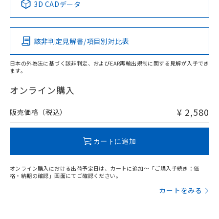
3D CADデータ
この製品の規格認証/適合状況ページへ
Pb
Hg
Cd
Cr(VI)
その他の認証はこちらのページからご検索ください
該非判定見解書/項目別対比表
O
O
O
O
日本の外為法に基づく該非判定、およびEAR再輸出規制に関する見解が入手でき
ます。
"対応済み"や非含有の記載がされた商品であっても、流通
在庫等で未対応品が混在する可能性があります。
オンライン購入
非含有品が必要な際は、弊社営業部門もしくは販売店へお
問い合わせください。
¥ 2,580
販売価格（税込）
この製品のRoHS/REACH対応状況ページへ
カートに追加
オンライン購入における出荷予定日は、カートに追加～「ご購入手続き：価
格・納期の確認」画面にてご確認ください。
カートをみる