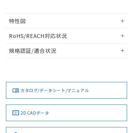
用者の範囲」に記載されている法人を
るもので、過去に遡って非含有を証明する
指します。
ものではありません。
また、RoHS指令のフタル酸エステル類４
特性図
物質の対応では、対応完了までの期間は出
荷製品に未対応品が混在することから備考
情報更新：2026/05/15
RoHS/REACH対応状況
欄に対応日を記載しておりました。
既に当社にて対応品への在庫切替を完了
開閉容量
情報更新：2026/7/29
していることから、特段のことがない限
規格認証/適合状況
り、2022年1月12日より割愛しておりま
EU RoHS
注意事項・凡例
す。
UL認証
CSA認証
CEマーキング
Yes
Yes
N/A
対応状況
対応予定月
※1
※2
カタログ/データシート/マニュアル
対応済み
LR型式承認
DNV型式承認
BV型式承認
KR型式承
（イギリス
（ノルウェー
（フランス
（韓国
船舶規格）
船舶規格）
船舶規格）
船舶規格
中国 RoHS
注意事項・凡例
2D CADデータ
No
No
No
No
中国 RoHS表
※1 ※2