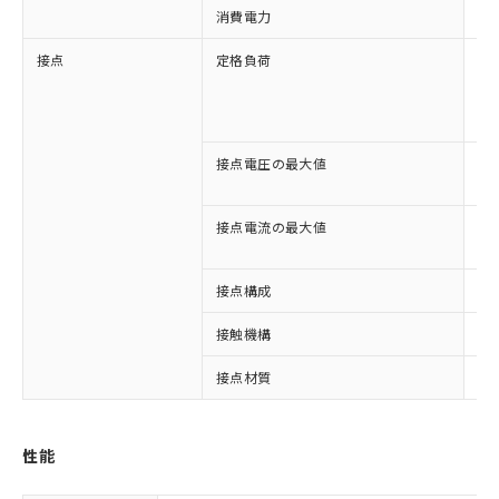
消費電力
約1
接点
定格負荷
AC
AC
DC
DC
接点電圧の最大値
AC
DC
接点電流の最大値
AC
DC
接点構成
3c
接触機構
シ
接点材質
A
※1 対応状況
性能
対応済み：EU RoHS指令（10物質）の
非含有に対応した製品が提供可能な商品で