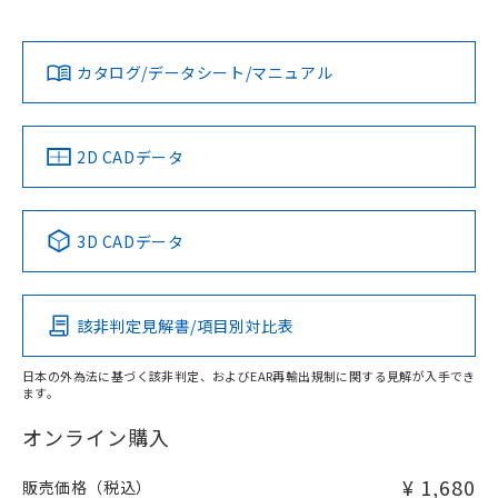
Yes
Yes
Yes
対応状況
対応予定月
※1
※2
ダウンロードデータをご利用いただく前に、以下を必ずお読
みください。
カタログ/データシート/マニュアル
対応済み
ソフトウェアの使用条件
LR型式承認
DNV型式承認
BV型式承認
KR型式承
（イギリス
（ノルウェー
（フランス
（韓国
船舶規格）
船舶規格）
船舶規格）
船舶規格
中国 RoHS
注意事項・凡例
2D CADデータ
Yes
No
No
No
中国 RoHS表
※1 ※2
3D CADデータ
この製品の規格認証/適合状況ページへ
Pb
Hg
Cd
Cr(VI)
その他の認証はこちらのページからご検索ください
該非判定見解書/項目別対比表
O
O
O
O
日本の外為法に基づく該非判定、およびEAR再輸出規制に関する見解が入手でき
ます。
"対応済み"や非含有の記載がされた商品であっても、流通
在庫等で未対応品が混在する可能性があります。
オンライン購入
非含有品が必要な際は、弊社営業部門もしくは販売店へお
問い合わせください。
¥ 1,680
販売価格（税込）