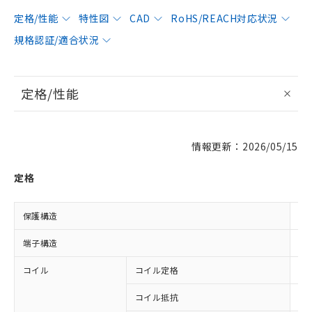
定格/性能
特性図
CAD
RoHS/REACH対応状況
規格認証/適合状況
定格/性能
情報更新：2026/05/15
定格
保護構造
閉
端子構造
プ
コイル
コイル定格
DC
コイル抵抗
65