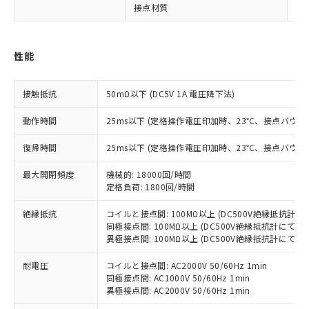
接点材質
A
※1 対応状況
対応済み：EU RoHS指令（10物質）の
性能
非含有に対応した製品が提供可能な商品で
す。
対応予定：EU RoHS指令（10物質）の非含
接触抵抗
50mΩ以下 (DC5V 1A 電圧降下法)
ご利用条件
有に対応した製品に切り替える予定のある
商品です。
動作時間
25ms以下 (定格操作電圧印加時、23℃、接点バウン
対応予定なし：EU RoHS指令（10物質）の
以下の条件をお読みいただき、同意のうえ
非含有に非対応の商品で、対応品を出す予
復帰時間
25ms以下 (定格操作電圧印加時、23℃、接点バウン
ご利用ください。
定はありません。
最大開閉頻度
機械的: 18000回/時間
調査・確認中：EU RoHS指令（10物質）の
本サービスは、当社制御機器事業取扱
定格負荷: 1800回/時間
※1 中国RoHS○×表
非含有の対応状況を調査中または確認中の
商品の当社在庫状況および標準価格
商品です。
(税抜)を提供させていただくもので
絶縁抵抗
コイルと接点間: 100MΩ以上 (DC500V絶縁抵抗計に
「○」：最大均質材料含有率が中国RoHSの
非該当品：ライセンス料など無形物で、有
す。
同極接点間: 100MΩ以上 (DC500V絶縁抵抗計にて)
基準値以下であることを示します。
害物質有無と関係のない商品です。
異極接点間: 100MΩ以上 (DC500V絶縁抵抗計にて)
当社制御機器事業取扱商品の中には、
「×」：最大均質材料含有率が中国RoHSの
仕入先様の事情により、非含有部品として
本サービスの対象外となる商品もある
基準値を超えていることを示します。
いたものが、含有品と判明した場合などや
耐電圧
当社は、これら貴社製品のうち、外国
コイルと接点間: AC2000V 50/60Hz 1min
ことをご了承ください。
「－」：未確認です。当社販売部門へお問
むを得ず変更することがあります。
同極接点間: AC1000V 50/60Hz 1min
為替および外国貿易法に定める商品
在庫状況および標準価格照会結果は、
い合わせください。
異極接点間: AC2000V 50/60Hz 1min
（以下｢規制貨物等」という）を輸出
記載している更新日時点での社内デー
*EU RoHS指令（10物質）：