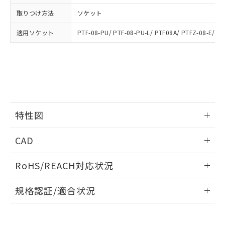
品・サービスに関するお客様との取
とができます。
合意する
キャンセル
引・商談に必要な範囲で利用すること
取りつけ方法
ソケット
をご了承ください。
EU RoHS指令（10物質）の非含有証明書
※当社の共同利用者とは、
"個人情報
適用ソケット
PTF-08-PU/ PTF-08-PU-L/ PTF08A/ PTFZ-08-E/ P
51物質の非含有証明書（当社基準）
の共同利用に関して"
の「1.共同利
※本証明書は発行日時点で非含有を証明す
用者の範囲」に記載されている法人を
るもので、過去に遡って非含有を証明する
指します。
ものではありません。
また、RoHS指令のフタル酸エステル類４
物質の対応では、対応完了までの期間は出
荷製品に未対応品が混在することから備考
欄に対応日を記載しておりました。
特性図
既に当社にて対応品への在庫切替を完了
していることから、特段のことがない限
情報更新：2026/05/15
CAD
り、2022年1月12日より割愛しておりま
す。
開閉容量
ログイン/会員登録いただくと、CADデータをダウンロー
RoHS/REACH対応状況
ドすることができます。
情報更新：2026/7/29
規格認証/適合状況
ログイン/会員登録
EU RoHS
注意事項・凡例
UL認証
CSA認証
CEマーキング