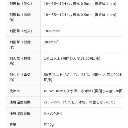
または国外への提供する場合は、日本
記
タに基づき作成されるものであり、閲
説明
耐振動（耐久）
10～55～10Hz 片振幅 0.5mm (複振幅 1mm)
鉛(Pb) 1000ppm以下、 水銀(Hg) 1000ppm以下、 カド
*中国RoHS10物質の基準値 (GB/T26572)：
国政府の輸出許可(または役務取引許
号
覧された時点での実際の在庫および標
ミウム(Cd) 100ppm以下、
Pb(鉛) :1000ppm、 Hg(水銀) : 1000ppm、 Cd(カドミウ
可)を取得するなどの必要な手続きを
六価クロム(Cr(Ⅵ)) 1000ppm以下、ポリ臭化ビフェニル
ム) : 100ppm、
準価格とは異なる場合があることをご
耐振動（誤動
10～55～10Hz 片振幅 0.5mm (複振幅 1mm)
類(PBB) 1000ppm以下、ポリ臭化ジフェニルエーテル類
Cr(Ⅵ)(六価クロム) : 1000ppm、 PBBs(ポリ臭化ビフェ
とります。
作）
了承ください。
(PBDE) 1000ppm以下、フタル酸ビス(2-エチルヘキシ
○
一定数以上の在庫あり
ニル類) : 1000ppm、 PBDEs(ポリ臭化ジフェニルエーテ
当社は規制貨物を破棄する場合は、完
ル) (DEHP)(別名：DOP) 1000ppm以下、フタル酸ブチ
正式な納期状況および標準価格はお客
ル類) : 1000ppm、
ルベンジル（BBP） 1000ppm以下、フタル酸ジブチル
全に破砕するなど、違法に輸出されな
DBP(フタル酸ジブチル) : 1000ppm、 DIBP(フタル酸ジ
2
耐衝撃（耐久）
1000m/s
様のお取引先、またはお客様担当のオ
（DBP） 1000ppm以下、フタル酸ジイソブチル
イソブチル) : 1000ppm、 BBP(フタル酸ブチルベンジ
△
一定数には満たないが在庫あり
いよう必要な手段を講じます。
ムロン制御機器販売店・当社販売員に
(DIBP) 1000ppm以下
ル) : 1000ppm、
2
耐衝撃（誤動
当社は貴社製品を、核兵器、ミサイ
200m/s
但し、RoHS指令で産業用監視および制御機器に対する
DEHP(フタル酸ビス(2-エチルヘキシル)) : 1000ppm
ご相談ください。
適用除外項目は除く。
作）
ル、化学兵器、生物兵器またはその他
－
在庫なし(最新の在庫状況につ
オムロン制御機器販売店や当社販売拠
フタル酸エステル類の４物質については閾値を超える意
武器並びにこれらの製造装置等に一切
いては、お客様のお取引先、ま
図的な使用がないことを確認しています。
点は「
販売ネットワーク
」をご確認
耐久性（機械
1億回以上 (開閉ひん度18,000回/h)
※2 環境保護使用期限
使用いたしません。
たはお客様担当のオムロン制御
ください。
的）
当社は、貴社製品を第三者に販売する
機器販売店・当社販売員にご確
在庫状況および標準価格結果を当社の
※2 対応予定月
「ｅ」：有害物質（10物質）のすべてが基
場合は、上記1、2および3の内容を当
認ください)
事前の承諾なく第三者に漏洩または開
耐久性（電気
50万回以上 (AC110V、23℃、開閉ひん度1,800回/h
準値以下であることを示します。
該第三者に通知します。また当社は、
的）
示しないようお願いします。
回/h)
部品在庫の切り替え状況などにより、予定
「10」：通常の使用状況下において有害物
販売先および販売に係わる関係者が違
マイパーツ機能（部品リスト作成サー
空
受注生産機種、また在庫状況の
月が前後することがあります。
質が外部に漏えいし、環境に深刻な影響を
法に輸出するおそれがある場合は、取
故障率
DC5V 100mA (P水準、参考値) (開閉ひん度120回/mi
ビス）をご利用いただくには、I-Web
白
情報を公開していない機種
及ぼさない年数を意味します。
り引きをいたしません。
メンバーズにご登録されている必要が
「－」：未確認です。当社販売部門へお問
使用温度範囲
-25～55℃（ただし、氷結、結露しないこと）
あります。
い合わせください。
お客様が当ウェブサイト上で当社にご
使用湿度範囲
※3 非含有証明書ダウンロード
5～85%RH
登録された部品リストについて、当社
および当社の共同利用者が、当社の製
質量
約40g
下記の非含有証明書をダウンロードするこ