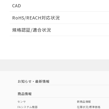
CAD
開閉容量
ログイン/会員登録いただくと、CADデータをダウンロ
RoHS/REACH対応状況
規格認証/適合状況
EU RoHS
注意事項・凡例
UL認証
CSA認証
CEマーキング
ダウンロードデータをご利用いただく前に、以下を必ずお読
Yes
Yes
Yes
対応状況
対応予定月
※1
※2
ソフトウェアの使用条件
対応済み
LR型式承認
DNV型式承認
BV型式承認
KR
（イギリス
（ノルウェー
（フランス
（
お知らせ・最新情報
中国 RoHS
注意事項・凡例
船舶規格）
船舶規格）
船舶規格）
船
商品情報
Yes
No
No
No
中国 RoHS表
※1 ※2
センサ
新商品情報
FAシステム機器
在庫状況/標準価格