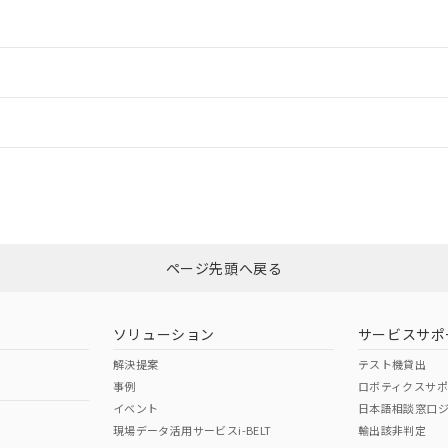
情報更新：2
ードすることができます。
情報更新：
ログイン/会員登録
CCC認証
電波法
みください。
N/A
N/A
非含有証明書
※3
ページ先頭へ戻る
ダウンロードはこちら
型式承認
NK型式承認
ABS型式承認
韓国
（日本
（アメリカ
ソリューション
サービスサポ
舶規格）
船舶規格）
船舶規格）
解決提案
テスト機貸出
事例
ロボティクスサ
No
No
イベント
日本語相談窓口
現場データ活用サービスi-BELT
輸出該非判定