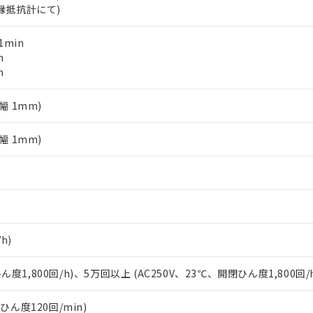
します。
10物質）の非含有証明書
絶縁抵抗計にて)
明書（当社基準）
日時点で非含有を証明するもので、過去に遡って非含有を証明するも
1min
令のフタル酸エステル類４物質の対応では、対応完了までの期間は出
n
備考欄に対応日を記載しておりました。
n
品への在庫切替を完了していることから、特段のことがない限り、20
す。
幅 1mm)
幅 1mm)
h)
ん度1,800回/h)、5万回以上 (AC250V、23℃、開閉ひん度1,800回/
閉ひん度120回/min)