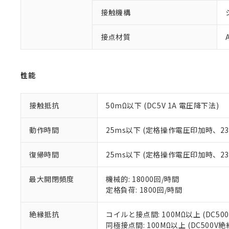
ご利用条件
非該当品：ライセ
接触機構
※1 中国RoHS
仕入先様の事情に
があります。
以下の条件をお読
「○」：最大均質
接点材質
「×」：最大均質
本サービスは
当社は、これ
*EU RoHS指令（10物
「－」：未確認で
鉛(Pb) 1000ppm以下、
くものです。
う）を輸出ま
記
説明
六価クロム(Cr(Ⅵ)) 1
当社制御機器
などの必要な
フタル酸ビス(2-エチルヘ
性能
号
*中国RoHS10物質の基準値 
ル（DBP） 1000ppm
在庫状況およ
当社は規制貨
Pb(鉛) :1000ppm、 Hg
但し、RoHS指令で産
のであり、閲
ます。
Cr(Ⅵ)(六価クロム) : 
フタル酸エステル類の４
○
一定数以
DBP(フタル酸ジブチル) :
い。
当社は貴社製
接触抵抗
50mΩ以下 (DC5V 1A 電圧降下法)
DEHP(フタル酸ビス(2-エ
正式な納期状
置等に一切使
当社販売員に
※2 対応予定月
△
一定数に
当社は、貴社
動作時間
25ms以下 (定格操作電圧印加時、
オムロン制御
また当社は、
※2 環境保護使
在庫状況およ
部品在庫の切り替
たしません。
－
在庫なし
復帰時間
25ms以下 (定格操作電圧印加時、
す。
「ｅ」：有害物質
機器販売
マイパーツ機
「10」：通常の
ている必要が
最大開閉頻度
機械的: 18000回/時間
味します。
空
受注生産
お客様が当ウ
※3 非含有証明
定格負荷: 1800回/時間
「－」：未確認で
白
が、当社の製
さい。
下記の非含有証明
絶縁抵抗
コイルと接点間: 100MΩ以上 (DC5
※当社の共同
同極接点間: 100MΩ以上 (DC500V