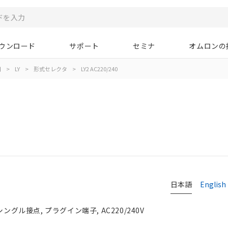
ウンロード
サポート
セミナ
オムロンの
用
>
LY
>
形式セレクタ
>
LY2 AC220/240
日本語
English
ングル接点, プラグイン端子, AC220/240V