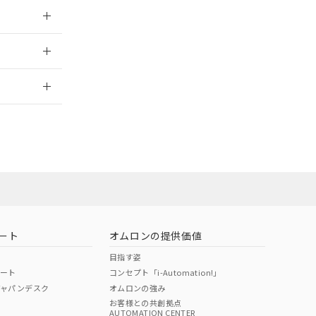
026/05/15
2026/7/29
ート
オムロンの提供価値
目指す姿
ポート
コンセプト「i-Automation!」
ジャパンデスク
オムロンの強み
お客様との共創拠点
AUTOMATION CENTER