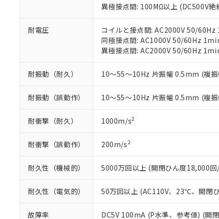
いる法人を指
EU RoHS指令（
異極接点間: 100MΩ以上 (DC500V
51物質の非含有証
※本証明書は発行
耐電圧
コイルと接点間: AC2000V 50/60Hz 
また、RoHS指
同極接点間: AC1000V 50/60Hz 1mi
混在することから
異極接点間: AC2000V 50/60Hz 1mi
既に当社にて対応
り割愛しておりま
耐振動（耐久）
10～55～10Hz 片振幅 0.5mm (複振
耐振動（誤動作）
10～55～10Hz 片振幅 0.5mm (複振
2
耐衝撃（耐久）
1000m/s
2
耐衝撃（誤動作）
200m/s
耐久性（機械的）
5000万回以上 (開閉ひん度18,000回/
耐久性（電気的）
50万回以上 (AC110V、23℃、開閉ひ
故障率
DC5V 100mA (P水準、参考値) (開