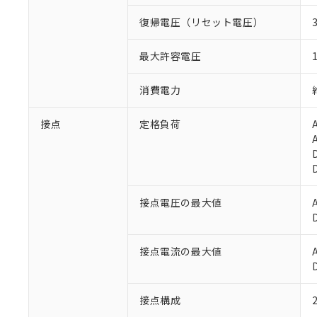
復帰電圧（リセット電圧）
最大許容電圧
消費電力
接点
定格負荷
接点電圧の最大値
※1 対応状況
接点電流の最大値
対応済み：EU
対応予定：EU R
対応予定なし：EU
接点構成
調査・確認中：EU