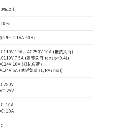
30%以上
110%
約0.9～1.1VA 60Hz
AC110V 10A、AC250V 10A (抵抗負荷)
AC110V 7.5A (誘導負荷 (cosφ=0.4))
DC24V 10A (抵抗負荷)
DC24V 5A (誘導負荷 (L/R=7ms))
AC250V
DC125V
AC: 10A
 RoHS指令（10物質）の非含有に対応した製品が提供可能な商品です
DC: 10A
oHS指令（10物質）の非含有に対応した製品に切り替える予定のある
 RoHS指令（10物質）の非含有に非対応の商品で、対応品を出す予
2c
 RoHS指令（10物質）の非含有の対応状況を調査中または確認中の