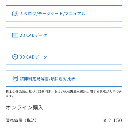
対応状況
対応予定月
※1
※2
ダウンロードデータをご利用いただく前に、以下を必ずお読
みください。
カタログ/データシート/マニュアル
対応済み
ソフトウェアの使用条件
LR型式承認
DNV型式承認
BV型式承認
KR型式承
（イギリス
（ノルウェー
（フランス
（韓国
船舶規格）
船舶規格）
船舶規格）
船舶規格
中国 RoHS
注意事項・凡例
2D CADデータ
No
No
No
No
中国 RoHS表
※1 ※2
3D CADデータ
この製品の規格認証/適合状況ページへ
Pb
Hg
Cd
Cr(VI)
その他の認証はこちらのページからご検索ください
該非判定見解書/項目別対比表
O
O
O
O
日本の外為法に基づく該非判定、およびEAR再輸出規制に関する見解が入手でき
ます。
"対応済み"や非含有の記載がされた商品であっても、流通
在庫等で未対応品が混在する可能性があります。
オンライン購入
非含有品が必要な際は、弊社営業部門もしくは販売店へお
問い合わせください。
¥ 2,150
販売価格（税込）