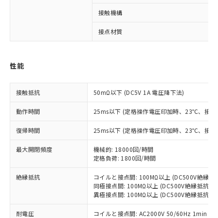
※1 対応状況
接触機構
対応済み：EU RoHS指令（10物質）の
接点材質
非含有に対応した製品が提供可能な商品で
す。
対応予定：EU RoHS指令（10物質）の非含
性能
ご利用条件
有に対応した製品に切り替える予定のある
商品です。
対応予定なし：EU RoHS指令（10物質）の
接触抵抗
50mΩ以下 (DC5V 1A 電圧降下法)
以下の条件をお読みいただき、同意のうえ
非含有に非対応の商品で、対応品を出す予
ご利用ください。
定はありません。
動作時間
25ms以下 (定格操作電圧印加時、23℃、接
調査・確認中：EU RoHS指令（10物質）の
本サービスは、当社制御機器事業取扱
※1 中国RoHS○×表
非含有の対応状況を調査中または確認中の
復帰時間
25ms以下 (定格操作電圧印加時、23℃、接
商品の当社在庫状況および標準価格
商品です。
(税抜)を提供させていただくもので
「○」：最大均質材料含有率が中国RoHSの
最大開閉頻度
機械的: 18000回/時間
非該当品：ライセンス料など無形物で、有
す。
定格負荷: 1800回/時間
基準値以下であることを示します。
害物質有無と関係のない商品です。
当社制御機器事業取扱商品の中には、
「×」：最大均質材料含有率が中国RoHSの
仕入先様の事情により、非含有部品として
本サービスの対象外となる商品もある
絶縁抵抗
コイルと接点間: 100MΩ以上 (DC500V絶縁
基準値を超えていることを示します。
いたものが、含有品と判明した場合などや
当社は、これら貴社製品のうち、外国
ことをご了承ください。
同極接点間: 100MΩ以上 (DC500V絶縁抵抗計
「－」：未確認です。当社販売部門へお問
むを得ず変更することがあります。
為替および外国貿易法に定める商品
異極接点間: 100MΩ以上 (DC500V絶縁抵抗計
在庫状況および標準価格照会結果は、
い合わせください。
（以下｢規制貨物等」という）を輸出
記載している更新日時点での社内デー
*EU RoHS指令（10物質）：
耐電圧
または国外への提供する場合は、日本
コイルと接点間: AC2000V 50/60Hz 1min
記
タに基づき作成されるものであり、閲
説明