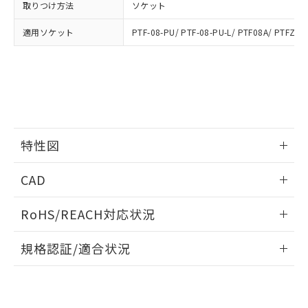
とができます。
取りつけ方法
ソケット
合意する
キャンセル
引・商談に必要な範囲で利用すること
をご了承ください。
EU RoHS指令（10物質）の非含有証明書
適用ソケット
PTF-08-PU/ PTF-08-PU-L/ PTF08A/ PTFZ-0
※当社の共同利用者とは、
"個人情報
51物質の非含有証明書（当社基準）
の共同利用に関して"
の「1.共同利
※本証明書は発行日時点で非含有を証明す
用者の範囲」に記載されている法人を
るもので、過去に遡って非含有を証明する
指します。
ものではありません。
また、RoHS指令のフタル酸エステル類４
物質の対応では、対応完了までの期間は出
荷製品に未対応品が混在することから備考
特性図
欄に対応日を記載しておりました。
既に当社にて対応品への在庫切替を完了
情報更新：2026/05/15
していることから、特段のことがない限
CAD
り、2022年1月12日より割愛しておりま
開閉容量
ログイン/会員登録いただくと、CADデータをダウンロー
す。
RoHS/REACH対応状況
ドすることができます。
情報更新：2026/7/29
規格認証/適合状況
ログイン/会員登録
EU RoHS
注意事項・凡例
UL認証
CSA認証
CEマーキング
Yes
Yes
Yes