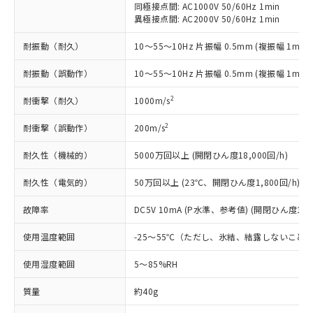
鉛(Pb) 1000ppm以下、 水銀(Hg) 1000ppm以下、 カド
*中国RoHS10物質の基準値 (GB/T26572)：
同極接点間: AC1000V 50/60Hz 1min
国政府の輸出許可(または役務取引許
号
覧された時点での実際の在庫および標
ミウム(Cd) 100ppm以下、
Pb(鉛) :1000ppm、 Hg(水銀) : 1000ppm、 Cd(カドミウ
異極接点間: AC2000V 50/60Hz 1min
可)を取得するなどの必要な手続きを
六価クロム(Cr(Ⅵ)) 1000ppm以下、ポリ臭化ビフェニル
ム) : 100ppm、
準価格とは異なる場合があることをご
類(PBB) 1000ppm以下、ポリ臭化ジフェニルエーテル類
Cr(Ⅵ)(六価クロム) : 1000ppm、 PBBs(ポリ臭化ビフェ
とります。
了承ください。
(PBDE) 1000ppm以下、フタル酸ビス(2-エチルヘキシ
耐振動（耐久）
○
一定数以上の在庫あり
10～55～10Hz 片振幅 0.5mm (複振幅 1mm)
ニル類) : 1000ppm、 PBDEs(ポリ臭化ジフェニルエーテ
当社は規制貨物を破棄する場合は、完
ル) (DEHP)(別名：DOP) 1000ppm以下、フタル酸ブチ
正式な納期状況および標準価格はお客
ル類) : 1000ppm、
ルベンジル（BBP） 1000ppm以下、フタル酸ジブチル
全に破砕するなど、違法に輸出されな
DBP(フタル酸ジブチル) : 1000ppm、 DIBP(フタル酸ジ
様のお取引先、またはお客様担当のオ
耐振動（誤動作）
10～55～10Hz 片振幅 0.5mm (複振幅 1mm)
（DBP） 1000ppm以下、フタル酸ジイソブチル
イソブチル) : 1000ppm、 BBP(フタル酸ブチルベンジ
△
一定数には満たないが在庫あり
いよう必要な手段を講じます。
ムロン制御機器販売店・当社販売員に
(DIBP) 1000ppm以下
ル) : 1000ppm、
当社は貴社製品を、核兵器、ミサイ
但し、RoHS指令で産業用監視および制御機器に対する
DEHP(フタル酸ビス(2-エチルヘキシル)) : 1000ppm
2
耐衝撃（耐久）
ご相談ください。
1000m/s
適用除外項目は除く。
ル、化学兵器、生物兵器またはその他
－
在庫なし(最新の在庫状況につ
オムロン制御機器販売店や当社販売拠
フタル酸エステル類の４物質については閾値を超える意
武器並びにこれらの製造装置等に一切
2
耐衝撃（誤動作）
いては、お客様のお取引先、ま
200m/s
図的な使用がないことを確認しています。
点は「
販売ネットワーク
」をご確認
※2 環境保護使用期限
使用いたしません。
たはお客様担当のオムロン制御
ください。
耐久性（機械的）
当社は、貴社製品を第三者に販売する
5000万回以上 (開閉ひん度18,000回/h)
機器販売店・当社販売員にご確
在庫状況および標準価格結果を当社の
※2 対応予定月
「ｅ」：有害物質（10物質）のすべてが基
場合は、上記1、2および3の内容を当
認ください)
事前の承諾なく第三者に漏洩または開
耐久性（電気的）
準値以下であることを示します。
50万回以上 (23℃、開閉ひん度1,800回/h)
該第三者に通知します。また当社は、
示しないようお願いします。
部品在庫の切り替え状況などにより、予定
「10」：通常の使用状況下において有害物
販売先および販売に係わる関係者が違
マイパーツ機能（部品リスト作成サー
空
受注生産機種、また在庫状況の
故障率
DC5V 10mA (P水準、参考値) (開閉ひん度120
月が前後することがあります。
質が外部に漏えいし、環境に深刻な影響を
法に輸出するおそれがある場合は、取
ビス）をご利用いただくには、I-Web
白
情報を公開していない機種
及ぼさない年数を意味します。
り引きをいたしません。
メンバーズにご登録されている必要が
使用温度範囲
-25～55℃（ただし、氷結、結露しないこと
「－」：未確認です。当社販売部門へお問
あります。
い合わせください。
お客様が当ウェブサイト上で当社にご
使用湿度範囲
5～85%RH
※3 非含有証明書ダウンロード
登録された部品リストについて、当社
質量
および当社の共同利用者が、当社の製
約40g
下記の非含有証明書をダウンロードするこ
品・サービスに関するお客様との取