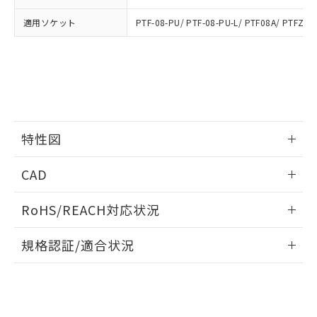
合意する
キャンセル
引・商談に必要な範囲で利用すること
をご了承ください。
適用ソケット
PTF-08-PU/ PTF-08-PU-L/ PTF08A/ PTFZ-0
EU RoHS指令（10物質）の非含有証明書
※当社の共同利用者とは、
"個人情報
51物質の非含有証明書（当社基準）
の共同利用に関して"
の「1.共同利
※本証明書は発行日時点で非含有を証明す
用者の範囲」に記載されている法人を
るもので、過去に遡って非含有を証明する
指します。
ものではありません。
また、RoHS指令のフタル酸エステル類４
物質の対応では、対応完了までの期間は出
荷製品に未対応品が混在することから備考
特性図
欄に対応日を記載しておりました。
既に当社にて対応品への在庫切替を完了
情報更新：2026/05/15
CAD
していることから、特段のことがない限
り、2022年1月12日より割愛しておりま
開閉容量
ログイン/会員登録いただくと、CADデータをダウンロー
す。
RoHS/REACH対応状況
ドすることができます。
情報更新：2026/7/29
規格認証/適合状況
ログイン/会員登録
EU RoHS
注意事項・凡例
UL認証
CSA認証
CEマーキング
Yes
Yes
Yes
対応状況
対応予定月
※1
※2