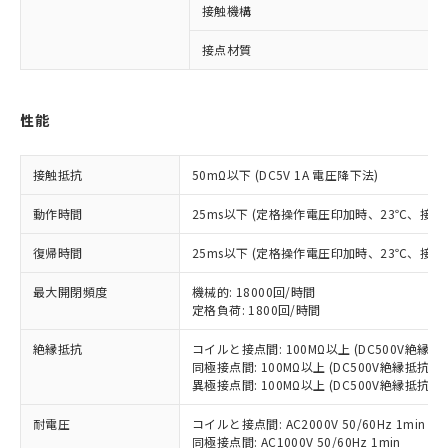
※1 対応状況
接触機構
対応済み：EU RoHS指令（10物質）の
接点材質
非含有に対応した製品が提供可能な商品で
す。
対応予定：EU RoHS指令（10物質）の非含
性能
ご利用条件
有に対応した製品に切り替える予定のある
商品です。
接触抵抗
50mΩ以下 (DC5V 1A 電圧降下法)
対応予定なし：EU RoHS指令（10物質）の
以下の条件をお読みいただき、同意のうえ
非含有に非対応の商品で、対応品を出す予
ご利用ください。
動作時間
25ms以下 (定格操作電圧印加時、23℃、接
定はありません。
調査・確認中：EU RoHS指令（10物質）の
本サービスは、当社制御機器事業取扱
復帰時間
25ms以下 (定格操作電圧印加時、23℃、接
※1 中国RoHS○×表
非含有の対応状況を調査中または確認中の
商品の当社在庫状況および標準価格
商品です。
(税抜)を提供させていただくもので
最大開閉頻度
機械的: 18000回/時間
「○」：最大均質材料含有率が中国RoHSの
非該当品：ライセンス料など無形物で、有
定格負荷: 1800回/時間
す。
基準値以下であることを示します。
害物質有無と関係のない商品です。
当社制御機器事業取扱商品の中には、
「×」：最大均質材料含有率が中国RoHSの
仕入先様の事情により、非含有部品として
絶縁抵抗
コイルと接点間: 100MΩ以上 (DC500V絶縁
本サービスの対象外となる商品もある
基準値を超えていることを示します。
いたものが、含有品と判明した場合などや
同極接点間: 100MΩ以上 (DC500V絶縁抵抗計
当社は、これら貴社製品のうち、外国
ことをご了承ください。
「－」：未確認です。当社販売部門へお問
異極接点間: 100MΩ以上 (DC500V絶縁抵抗計
むを得ず変更することがあります。
為替および外国貿易法に定める商品
在庫状況および標準価格照会結果は、
い合わせください。
（以下｢規制貨物等」という）を輸出
記載している更新日時点での社内デー
耐電圧
コイルと接点間: AC2000V 50/60Hz 1min
*EU RoHS指令（10物質）：
または国外への提供する場合は、日本
記
タに基づき作成されるものであり、閲
説明
同極接点間: AC1000V 50/60Hz 1min
鉛(Pb) 1000ppm以下、 水銀(Hg) 1000ppm以下、 カド
*中国RoHS10物質の基準値 (GB/T26572)：