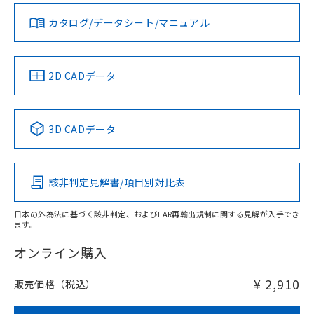
ダウンロードデータをご利用いただく前に、以下を必ずお読
みください。
カタログ/データシート/マニュアル
対応済み
ソフトウェアの使用条件
LR型式承認
DNV型式承認
BV型式承認
KR型式承
（イギリス
（ノルウェー
（フランス
（韓国
船舶規格）
船舶規格）
船舶規格）
船舶規格
中国 RoHS
注意事項・凡例
2D CADデータ
No
No
No
No
中国 RoHS表
※1 ※2
3D CADデータ
この製品の規格認証/適合状況ページへ
Pb
Hg
Cd
Cr(VI)
その他の認証はこちらのページからご検索ください
該非判定見解書/項目別対比表
O
O
O
O
日本の外為法に基づく該非判定、およびEAR再輸出規制に関する見解が入手でき
ます。
"対応済み"や非含有の記載がされた商品であっても、流通
在庫等で未対応品が混在する可能性があります。
オンライン購入
非含有品が必要な際は、弊社営業部門もしくは販売店へお
問い合わせください。
¥ 2,910
販売価格（税込）