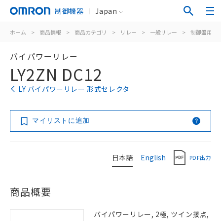
制御機器
Japan
ホーム
>
商品情報
>
商品カテゴリ
>
リレー
>
一般リレー
>
制御盤用
>
バイパワーリレー
LY2ZN DC12
LY バイパワーリレー 形式セレクタ
マイリストに追加
日本語
English
PDF出力
商品概要
バイパワーリレー, 2極, ツイン接点,