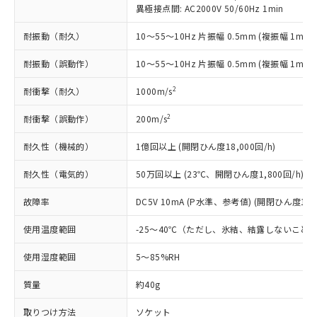
国政府の輸出許可(または役務取引許
号
覧された時点での実際の在庫および標
ミウム(Cd) 100ppm以下、
異極接点間: AC2000V 50/60Hz 1min
Pb(鉛) :1000ppm、 Hg(水銀) : 1000ppm、 Cd(カドミウ
可)を取得するなどの必要な手続きを
六価クロム(Cr(Ⅵ)) 1000ppm以下、ポリ臭化ビフェニル
ム) : 100ppm、
準価格とは異なる場合があることをご
類(PBB) 1000ppm以下、ポリ臭化ジフェニルエーテル類
Cr(Ⅵ)(六価クロム) : 1000ppm、 PBBs(ポリ臭化ビフェ
とります。
耐振動（耐久）
10～55～10Hz 片振幅 0.5mm (複振幅 1mm)
了承ください。
(PBDE) 1000ppm以下、フタル酸ビス(2-エチルヘキシ
○
一定数以上の在庫あり
ニル類) : 1000ppm、 PBDEs(ポリ臭化ジフェニルエーテ
当社は規制貨物を破棄する場合は、完
ル) (DEHP)(別名：DOP) 1000ppm以下、フタル酸ブチ
正式な納期状況および標準価格はお客
ル類) : 1000ppm、
ルベンジル（BBP） 1000ppm以下、フタル酸ジブチル
全に破砕するなど、違法に輸出されな
DBP(フタル酸ジブチル) : 1000ppm、 DIBP(フタル酸ジ
耐振動（誤動作）
10～55～10Hz 片振幅 0.5mm (複振幅 1mm)
様のお取引先、またはお客様担当のオ
（DBP） 1000ppm以下、フタル酸ジイソブチル
イソブチル) : 1000ppm、 BBP(フタル酸ブチルベンジ
△
一定数には満たないが在庫あり
いよう必要な手段を講じます。
ムロン制御機器販売店・当社販売員に
(DIBP) 1000ppm以下
ル) : 1000ppm、
2
耐衝撃（耐久）
1000m/s
当社は貴社製品を、核兵器、ミサイ
但し、RoHS指令で産業用監視および制御機器に対する
DEHP(フタル酸ビス(2-エチルヘキシル)) : 1000ppm
ご相談ください。
適用除外項目は除く。
ル、化学兵器、生物兵器またはその他
－
在庫なし(最新の在庫状況につ
オムロン制御機器販売店や当社販売拠
フタル酸エステル類の４物質については閾値を超える意
2
耐衝撃（誤動作）
200m/s
武器並びにこれらの製造装置等に一切
いては、お客様のお取引先、ま
図的な使用がないことを確認しています。
点は「
販売ネットワーク
」をご確認
※2 環境保護使用期限
使用いたしません。
たはお客様担当のオムロン制御
ください。
耐久性（機械的）
1億回以上 (開閉ひん度18,000回/h)
当社は、貴社製品を第三者に販売する
機器販売店・当社販売員にご確
在庫状況および標準価格結果を当社の
※2 対応予定月
「ｅ」：有害物質（10物質）のすべてが基
場合は、上記1、2および3の内容を当
認ください)
事前の承諾なく第三者に漏洩または開
耐久性（電気的）
50万回以上 (23℃、開閉ひん度1,800回/h)
準値以下であることを示します。
該第三者に通知します。また当社は、
示しないようお願いします。
部品在庫の切り替え状況などにより、予定
「10」：通常の使用状況下において有害物
販売先および販売に係わる関係者が違
マイパーツ機能（部品リスト作成サー
故障率
DC5V 10mA (P水準、参考値) (開閉ひん度120
空
受注生産機種、また在庫状況の
月が前後することがあります。
質が外部に漏えいし、環境に深刻な影響を
法に輸出するおそれがある場合は、取
ビス）をご利用いただくには、I-Web
白
情報を公開していない機種
及ぼさない年数を意味します。
り引きをいたしません。
使用温度範囲
-25～40℃（ただし、氷結、結露しないこと
メンバーズにご登録されている必要が
「－」：未確認です。当社販売部門へお問
あります。
い合わせください。
使用湿度範囲
5～85%RH
お客様が当ウェブサイト上で当社にご
※3 非含有証明書ダウンロード
登録された部品リストについて、当社
質量
約40g
および当社の共同利用者が、当社の製
下記の非含有証明書をダウンロードするこ
品・サービスに関するお客様との取
取りつけ方法
ソケット
とができます。