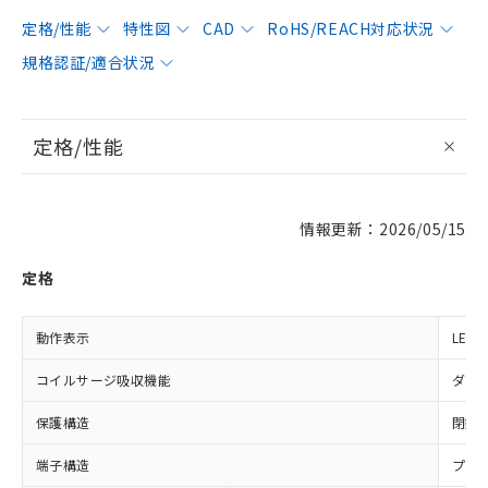
定格/性能
特性図
CAD
RoHS/REACH対応状況
規格認証/適合状況
定格/性能
情報更新：2026/05/15
定格
動作表示
LED
コイルサージ吸収機能
ダイ
保護構造
閉鎖
端子構造
プラ