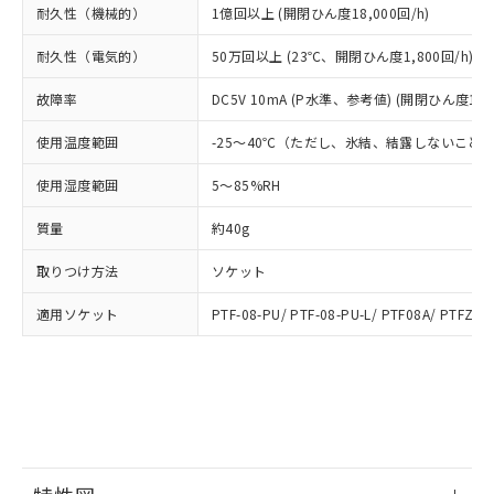
（DBP） 1000ppm以下、フタル酸ジイソブチル
イソブチル) : 1000ppm、 BBP(フタル酸ブチルベンジ
△
一定数には満たないが在庫あり
耐久性（機械的）
いよう必要な手段を講じます。
1億回以上 (開閉ひん度18,000回/h)
ムロン制御機器販売店・当社販売員に
(DIBP) 1000ppm以下
ル) : 1000ppm、
当社は貴社製品を、核兵器、ミサイ
但し、RoHS指令で産業用監視および制御機器に対する
DEHP(フタル酸ビス(2-エチルヘキシル)) : 1000ppm
ご相談ください。
適用除外項目は除く。
耐久性（電気的）
50万回以上 (23℃、開閉ひん度1,800回/h)
ル、化学兵器、生物兵器またはその他
－
在庫なし(最新の在庫状況につ
オムロン制御機器販売店や当社販売拠
フタル酸エステル類の４物質については閾値を超える意
武器並びにこれらの製造装置等に一切
いては、お客様のお取引先、ま
図的な使用がないことを確認しています。
点は「
販売ネットワーク
」をご確認
故障率
DC5V 10mA (P水準、参考値) (開閉ひん度120
※2 環境保護使用期限
使用いたしません。
たはお客様担当のオムロン制御
ください。
当社は、貴社製品を第三者に販売する
機器販売店・当社販売員にご確
在庫状況および標準価格結果を当社の
使用温度範囲
-25～40℃（ただし、氷結、結露しないこと
※2 対応予定月
「ｅ」：有害物質（10物質）のすべてが基
場合は、上記1、2および3の内容を当
認ください)
事前の承諾なく第三者に漏洩または開
準値以下であることを示します。
該第三者に通知します。また当社は、
示しないようお願いします。
使用湿度範囲
5～85%RH
部品在庫の切り替え状況などにより、予定
「10」：通常の使用状況下において有害物
販売先および販売に係わる関係者が違
マイパーツ機能（部品リスト作成サー
空
受注生産機種、また在庫状況の
月が前後することがあります。
質が外部に漏えいし、環境に深刻な影響を
法に輸出するおそれがある場合は、取
質量
ビス）をご利用いただくには、I-Web
約40g
白
情報を公開していない機種
及ぼさない年数を意味します。
り引きをいたしません。
メンバーズにご登録されている必要が
「－」：未確認です。当社販売部門へお問
取りつけ方法
ソケット
あります。
い合わせください。
お客様が当ウェブサイト上で当社にご
※3 非含有証明書ダウンロード
適用ソケット
PTF-08-PU/ PTF-08-PU-L/ PTF08A/ PTFZ-0
登録された部品リストについて、当社
および当社の共同利用者が、当社の製
下記の非含有証明書をダウンロードするこ
品・サービスに関するお客様との取
とができます。
合意する
キャンセル
引・商談に必要な範囲で利用すること
をご了承ください。
EU RoHS指令（10物質）の非含有証明書
※当社の共同利用者とは、
"個人情報
51物質の非含有証明書（当社基準）
の共同利用に関して"
の「1.共同利
※本証明書は発行日時点で非含有を証明す
用者の範囲」に記載されている法人を