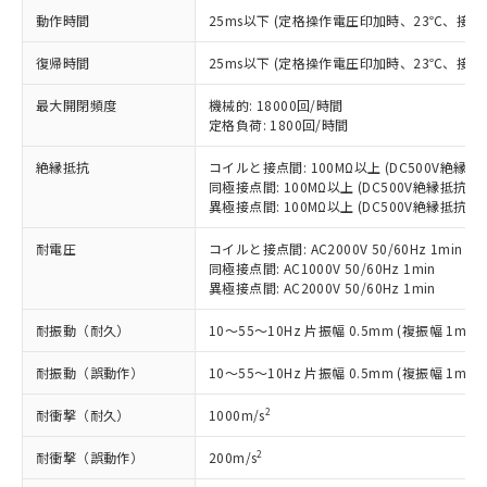
対応予定：EU RoHS指令（10物質）の非含
動作時間
25ms以下 (定格操作電圧印加時、23℃、接
ご利用条件
有に対応した製品に切り替える予定のある
商品です。
復帰時間
25ms以下 (定格操作電圧印加時、23℃、接
対応予定なし：EU RoHS指令（10物質）の
以下の条件をお読みいただき、同意のうえ
最大開閉頻度
機械的: 18000回/時間
非含有に非対応の商品で、対応品を出す予
ご利用ください。
定格負荷: 1800回/時間
定はありません。
調査・確認中：EU RoHS指令（10物質）の
本サービスは、当社制御機器事業取扱
絶縁抵抗
コイルと接点間: 100MΩ以上 (DC500V絶縁
※1 中国RoHS○×表
非含有の対応状況を調査中または確認中の
商品の当社在庫状況および標準価格
同極接点間: 100MΩ以上 (DC500V絶縁抵抗計
商品です。
異極接点間: 100MΩ以上 (DC500V絶縁抵抗計
(税抜)を提供させていただくもので
「○」：最大均質材料含有率が中国RoHSの
非該当品：ライセンス料など無形物で、有
す。
基準値以下であることを示します。
害物質有無と関係のない商品です。
耐電圧
コイルと接点間: AC2000V 50/60Hz 1min
当社制御機器事業取扱商品の中には、
「×」：最大均質材料含有率が中国RoHSの
仕入先様の事情により、非含有部品として
同極接点間: AC1000V 50/60Hz 1min
本サービスの対象外となる商品もある
基準値を超えていることを示します。
異極接点間: AC2000V 50/60Hz 1min
いたものが、含有品と判明した場合などや
当社は、これら貴社製品のうち、外国
ことをご了承ください。
「－」：未確認です。当社販売部門へお問
むを得ず変更することがあります。
為替および外国貿易法に定める商品
在庫状況および標準価格照会結果は、
耐振動（耐久）
10～55～10Hz 片振幅 0.5mm (複振幅 1mm)
い合わせください。
（以下｢規制貨物等」という）を輸出
記載している更新日時点での社内デー
*EU RoHS指令（10物質）：
または国外への提供する場合は、日本
記
タに基づき作成されるものであり、閲
説明
耐振動（誤動作）
10～55～10Hz 片振幅 0.5mm (複振幅 1mm)
鉛(Pb) 1000ppm以下、 水銀(Hg) 1000ppm以下、 カド
*中国RoHS10物質の基準値 (GB/T26572)：
国政府の輸出許可(または役務取引許
号
覧された時点での実際の在庫および標
ミウム(Cd) 100ppm以下、
Pb(鉛) :1000ppm、 Hg(水銀) : 1000ppm、 Cd(カドミウ
可)を取得するなどの必要な手続きを
六価クロム(Cr(Ⅵ)) 1000ppm以下、ポリ臭化ビフェニル
ム) : 100ppm、
2
耐衝撃（耐久）
準価格とは異なる場合があることをご
1000m/s
類(PBB) 1000ppm以下、ポリ臭化ジフェニルエーテル類
Cr(Ⅵ)(六価クロム) : 1000ppm、 PBBs(ポリ臭化ビフェ
とります。
了承ください。
(PBDE) 1000ppm以下、フタル酸ビス(2-エチルヘキシ
○
一定数以上の在庫あり
ニル類) : 1000ppm、 PBDEs(ポリ臭化ジフェニルエーテ
当社は規制貨物を破棄する場合は、完
2
耐衝撃（誤動作）
200m/s
ル) (DEHP)(別名：DOP) 1000ppm以下、フタル酸ブチ
正式な納期状況および標準価格はお客
ル類) : 1000ppm、
ルベンジル（BBP） 1000ppm以下、フタル酸ジブチル
全に破砕するなど、違法に輸出されな
DBP(フタル酸ジブチル) : 1000ppm、 DIBP(フタル酸ジ
様のお取引先、またはお客様担当のオ