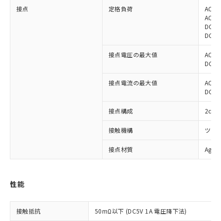
接点
定格負荷
AC11
AC11
DC24
DC24
接点電圧の最大値
AC25
DC12
接点電流の最大値
AC: 7
DC: 7
接点構成
2c
接触機構
ツイ
接点材質
Ag
※1 対応状況
性能
対応済み：EU RoHS指令（10物質）の
非含有に対応した製品が提供可能な商品で
接触抵抗
50mΩ以下 (DC5V 1A 電圧降下法)
す。