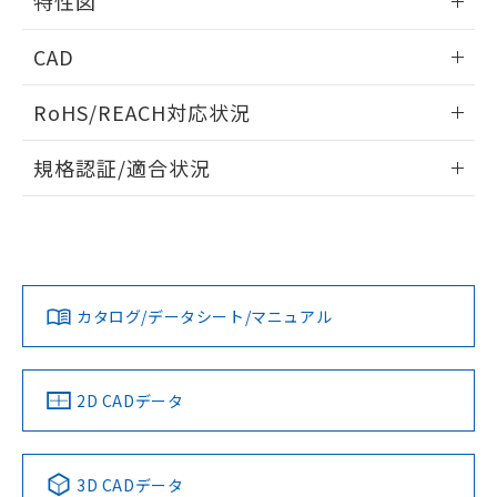
特性図
るもので、過去に遡って非含有を証明する
指します。
ものではありません。
情報更新：2026/05/15
また、RoHS指令のフタル酸エステル類４
CAD
物質の対応では、対応完了までの期間は出
開閉容量
ログイン/会員登録いただくと、CADデータをダウンロー
荷製品に未対応品が混在することから備考
RoHS/REACH対応状況
ドすることができます。
欄に対応日を記載しておりました。
既に当社にて対応品への在庫切替を完了
情報更新：2026/7/29
規格認証/適合状況
していることから、特段のことがない限
り、2022年1月12日より割愛しておりま
ログイン/会員登録
EU RoHS
注意事項・凡例
す。
UL認証
CSA認証
CEマーキング
Yes
Yes
Yes
対応状況
対応予定月
※1
※2
ダウンロードデータをご利用いただく前に、以下を必ずお読
みください。
カタログ/データシート/マニュアル
対応済み
ソフトウェアの使用条件
LR型式承認
DNV型式承認
BV型式承認
KR型式承
（イギリス
（ノルウェー
（フランス
（韓国
船舶規格）
船舶規格）
船舶規格）
船舶規格
中国 RoHS
注意事項・凡例
2D CADデータ
No
No
No
No
中国 RoHS表
※1 ※2
3D CADデータ