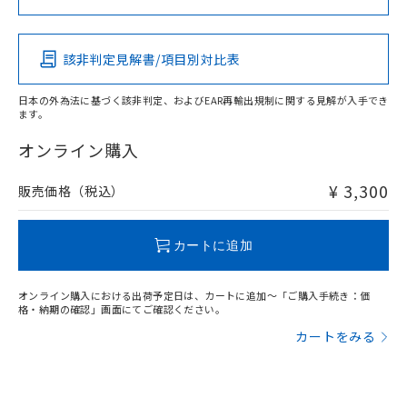
この製品の規格認証/適合状況ページへ
Pb
Hg
Cd
Cr(VI)
その他の認証はこちらのページからご検索ください
該非判定見解書/項目別対比表
X
O
O
O
日本の外為法に基づく該非判定、およびEAR再輸出規制に関する見解が入手でき
ます。
"対応済み"や非含有の記載がされた商品であっても、流通
在庫等で未対応品が混在する可能性があります。
オンライン購入
非含有品が必要な際は、弊社営業部門もしくは販売店へお
問い合わせください。
¥ 3,300
販売価格（税込）
この製品のRoHS/REACH対応状況ページへ
カートに追加
オンライン購入における出荷予定日は、カートに追加～「ご購入手続き：価
格・納期の確認」画面にてご確認ください。
カートをみる