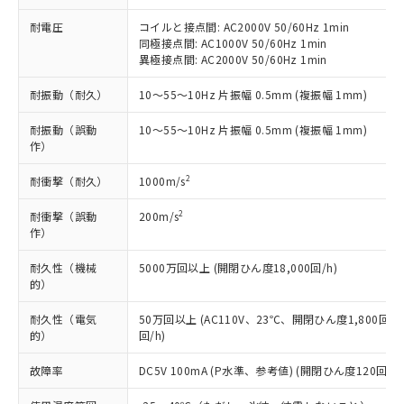
むを得ず変更することがあります。
為替および外国貿易法に定める商品
在庫状況および標準価格照会結果は、
い合わせください。
（以下｢規制貨物等」という）を輸出
耐電圧
コイルと接点間: AC2000V 50/60Hz 1min
記載している更新日時点での社内デー
*EU RoHS指令（10物質）：
または国外への提供する場合は、日本
同極接点間: AC1000V 50/60Hz 1min
記
タに基づき作成されるものであり、閲
説明
鉛(Pb) 1000ppm以下、 水銀(Hg) 1000ppm以下、 カド
*中国RoHS10物質の基準値 (GB/T26572)：
異極接点間: AC2000V 50/60Hz 1min
国政府の輸出許可(または役務取引許
号
覧された時点での実際の在庫および標
ミウム(Cd) 100ppm以下、
Pb(鉛) :1000ppm、 Hg(水銀) : 1000ppm、 Cd(カドミウ
可)を取得するなどの必要な手続きを
六価クロム(Cr(Ⅵ)) 1000ppm以下、ポリ臭化ビフェニル
ム) : 100ppm、
準価格とは異なる場合があることをご
類(PBB) 1000ppm以下、ポリ臭化ジフェニルエーテル類
耐振動（耐久）
10～55～10Hz 片振幅 0.5mm (複振幅 1mm)
Cr(Ⅵ)(六価クロム) : 1000ppm、 PBBs(ポリ臭化ビフェ
とります。
了承ください。
(PBDE) 1000ppm以下、フタル酸ビス(2-エチルヘキシ
○
一定数以上の在庫あり
ニル類) : 1000ppm、 PBDEs(ポリ臭化ジフェニルエーテ
当社は規制貨物を破棄する場合は、完
ル) (DEHP)(別名：DOP) 1000ppm以下、フタル酸ブチ
正式な納期状況および標準価格はお客
ル類) : 1000ppm、
耐振動（誤動
10～55～10Hz 片振幅 0.5mm (複振幅 1mm)
ルベンジル（BBP） 1000ppm以下、フタル酸ジブチル
全に破砕するなど、違法に輸出されな
DBP(フタル酸ジブチル) : 1000ppm、 DIBP(フタル酸ジ
様のお取引先、またはお客様担当のオ
作）
（DBP） 1000ppm以下、フタル酸ジイソブチル
イソブチル) : 1000ppm、 BBP(フタル酸ブチルベンジ
△
一定数には満たないが在庫あり
いよう必要な手段を講じます。
ムロン制御機器販売店・当社販売員に
(DIBP) 1000ppm以下
ル) : 1000ppm、
当社は貴社製品を、核兵器、ミサイ
但し、RoHS指令で産業用監視および制御機器に対する
DEHP(フタル酸ビス(2-エチルヘキシル)) : 1000ppm
ご相談ください。
2
耐衝撃（耐久）
1000m/s
適用除外項目は除く。
ル、化学兵器、生物兵器またはその他
－
在庫なし(最新の在庫状況につ
オムロン制御機器販売店や当社販売拠
フタル酸エステル類の４物質については閾値を超える意
武器並びにこれらの製造装置等に一切
いては、お客様のお取引先、ま
2
図的な使用がないことを確認しています。
耐衝撃（誤動
200m/s
点は「
販売ネットワーク
」をご確認
※2 環境保護使用期限
使用いたしません。
作）
たはお客様担当のオムロン制御
ください。
当社は、貴社製品を第三者に販売する
機器販売店・当社販売員にご確
在庫状況および標準価格結果を当社の
※2 対応予定月
「ｅ」：有害物質（10物質）のすべてが基
耐久性（機械
5000万回以上 (開閉ひん度18,000回/h)
場合は、上記1、2および3の内容を当
認ください)
事前の承諾なく第三者に漏洩または開
的）
準値以下であることを示します。
該第三者に通知します。また当社は、
示しないようお願いします。
部品在庫の切り替え状況などにより、予定
「10」：通常の使用状況下において有害物
販売先および販売に係わる関係者が違
マイパーツ機能（部品リスト作成サー
空
受注生産機種、また在庫状況の
耐久性（電気
50万回以上 (AC110V、23℃、開閉ひん度1,800回/h
月が前後することがあります。
質が外部に漏えいし、環境に深刻な影響を
法に輸出するおそれがある場合は、取
ビス）をご利用いただくには、I-Web
白
情報を公開していない機種
的）
回/h)
及ぼさない年数を意味します。
り引きをいたしません。
メンバーズにご登録されている必要が
「－」：未確認です。当社販売部門へお問
あります。
故障率
DC5V 100mA (P水準、参考値) (開閉ひん度120回/mi
い合わせください。
お客様が当ウェブサイト上で当社にご
※3 非含有証明書ダウンロード