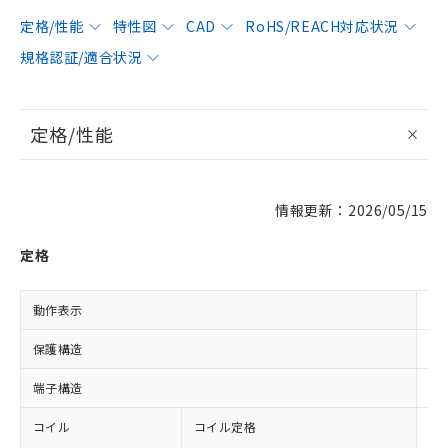
定格/性能
特性図
CAD
RoHS/REACH対応状況
規格認証/適合状況
定格/性能
情報更新：2026/05/15
定格
動作表示
LE
保護構造
閉
端子構造
プ
コイル
コイル定格
AC
AC