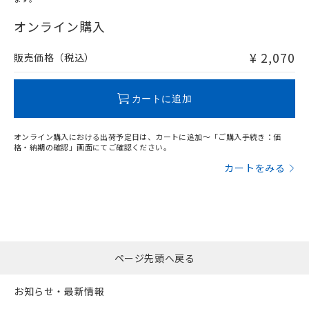
"対応済み"や非含有の記載がされた商品であっても、流通
在庫等で未対応品が混在する可能性があります。
オンライン購入
非含有品が必要な際は、弊社営業部門もしくは販売店へお
問い合わせください。
¥ 2,070
販売価格（税込）
この製品のRoHS/REACH対応状況ページへ
カートに追加
オンライン購入における出荷予定日は、カートに追加～「ご購入手続き：価
格・納期の確認」画面にてご確認ください。
カートをみる
ページ先頭へ戻る
お知らせ・最新情報