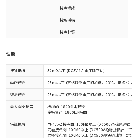
接点構成
2c
接触機構
シ
※1 対応状況
接点材質
A
対応済み：EU RoHS指令（10物質）の
非含有に対応した製品が提供可能な商品で
す。
性能
対応予定：EU RoHS指令（10物質）の非含
ご利用条件
有に対応した製品に切り替える予定のある
商品です。
接触抵抗
50mΩ以下 (DC5V 1A 電圧降下法)
対応予定なし：EU RoHS指令（10物質）の
以下の条件をお読みいただき、同意のうえ
非含有に非対応の商品で、対応品を出す予
動作時間
25ms以下 (定格操作電圧印加時、23℃、接点バウン
ご利用ください。
定はありません。
調査・確認中：EU RoHS指令（10物質）の
復帰時間
25ms以下 (定格操作電圧印加時、23℃、接点バウン
本サービスは、当社制御機器事業取扱
※1 中国RoHS○×表
非含有の対応状況を調査中または確認中の
商品の当社在庫状況および標準価格
商品です。
最大開閉頻度
機械的: 18000回/時間
(税抜)を提供させていただくもので
「○」：最大均質材料含有率が中国RoHSの
定格負荷: 1800回/時間
非該当品：ライセンス料など無形物で、有
す。
基準値以下であることを示します。
害物質有無と関係のない商品です。
当社制御機器事業取扱商品の中には、
絶縁抵抗
コイルと接点間: 100MΩ以上 (DC500V絶縁抵抗計に
「×」：最大均質材料含有率が中国RoHSの
仕入先様の事情により、非含有部品として
本サービスの対象外となる商品もある
同極接点間: 100MΩ以上 (DC500V絶縁抵抗計にて)
基準値を超えていることを示します。
いたものが、含有品と判明した場合などや
当社は、これら貴社製品のうち、外国
ことをご了承ください。
異極接点間: 100MΩ以上 (DC500V絶縁抵抗計にて)
「－」：未確認です。当社販売部門へお問