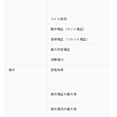
AC
AC
コイル抵抗
44
動作電圧（セット電圧）
8
復帰電圧（リセット電圧）
3
最大許容電圧
11
消費電力
約0
接点
定格負荷
AC
AC
DC
DC
接点電圧の最大値
AC
DC
接点電流の最大値
AC
DC