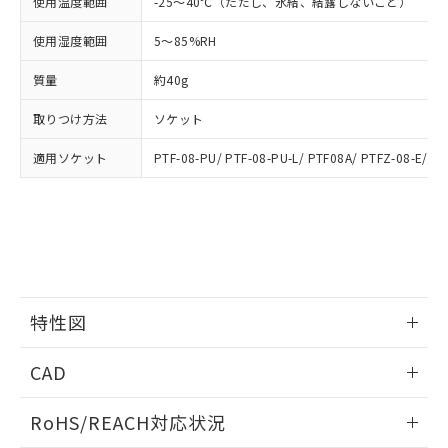
使用温度範囲
-25～40℃（ただし、氷結、結露しないこと）
登録された部品リストについて、当社
および当社の共同利用者が、当社の製
下記の非含有証明書をダウンロードするこ
使用湿度範囲
5～85%RH
品・サービスに関するお客様との取
とができます。
合意する
キャンセル
引・商談に必要な範囲で利用すること
質量
約40g
をご了承ください。
EU RoHS指令（10物質）の非含有証明書
※当社の共同利用者とは、
"個人情報
取りつけ方法
ソケット
51物質の非含有証明書（当社基準）
の共同利用に関して"
の「1.共同利
※本証明書は発行日時点で非含有を証明す
用者の範囲」に記載されている法人を
適用ソケット
PTF-08-PU/ PTF-08-PU-L/ PTF08A/ PTFZ-08-E/ P
るもので、過去に遡って非含有を証明する
指します。
ものではありません。
また、RoHS指令のフタル酸エステル類４
物質の対応では、対応完了までの期間は出
荷製品に未対応品が混在することから備考
欄に対応日を記載しておりました。
既に当社にて対応品への在庫切替を完了
していることから、特段のことがない限
特性図
り、2022年1月12日より割愛しておりま
す。
情報更新：2026/05/15
CAD
開閉容量
ログイン/会員登録いただくと、CADデータをダウンロー
RoHS/REACH対応状況
ドすることができます。