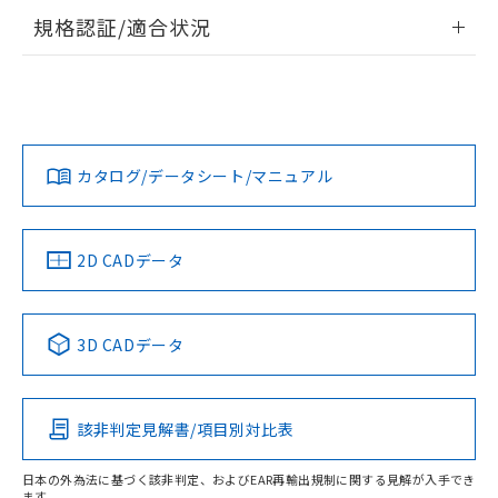
情報更新：2026/7/29
規格認証/適合状況
ログイン/会員登録
EU RoHS
注意事項・凡例
UL認証
CSA認証
CEマーキング
Yes
Yes
Yes
対応状況
対応予定月
※1
※2
ダウンロードデータをご利用いただく前に、以下を必ずお読
みください。
カタログ/データシート/マニュアル
対応済み
ソフトウェアの使用条件
LR型式承認
DNV型式承認
BV型式承認
KR型式承
（イギリス
（ノルウェー
（フランス
（韓国
船舶規格）
船舶規格）
船舶規格）
船舶規格
中国 RoHS
注意事項・凡例
2D CADデータ
Yes
No
No
No
中国 RoHS表
※1 ※2
3D CADデータ
この製品の規格認証/適合状況ページへ
Pb
Hg
Cd
Cr(VI)
その他の認証はこちらのページからご検索ください
該非判定見解書/項目別対比表
O
O
O
O
日本の外為法に基づく該非判定、およびEAR再輸出規制に関する見解が入手でき
ます。