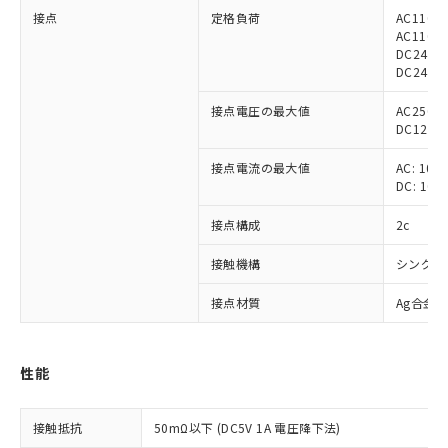
接点
定格負荷
AC110V
AC110V 
DC24V 
DC24V 5
接点電圧の最大値
AC250V
DC125V
接点電流の最大値
AC: 10A
DC: 10A
接点構成
2c
接触機構
シングル
接点材質
Ag合金
性能
※1 対応状況
接触抵抗
50mΩ以下 (DC5V 1A 電圧降下法)
対応済み：EU RoHS指令（10物質）の