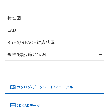
の共同利用に関して"
の「1.共同利
※本証明書は発行日時点で非含有を証明す
用者の範囲」に記載されている法人を
るもので、過去に遡って非含有を証明する
指します。
ものではありません。
特性図
また、RoHS指令のフタル酸エステル類４
物質の対応では、対応完了までの期間は出
情報更新：2026/05/15
CAD
荷製品に未対応品が混在することから備考
欄に対応日を記載しておりました。
開閉容量
ログイン/会員登録いただくと、CADデータをダウンロー
既に当社にて対応品への在庫切替を完了
RoHS/REACH対応状況
ドすることができます。
していることから、特段のことがない限
り、2022年1月12日より割愛しておりま
情報更新：2026/7/29
規格認証/適合状況
す。
ログイン/会員登録
EU RoHS
注意事項・凡例
UL認証
CSA認証
CEマーキング
Yes
Yes
Yes
対応状況
対応予定月
※1
※2
ダウンロードデータをご利用いただく前に、以下を必ずお読
みください。
カタログ/データシート/マニュアル
対応済み
ソフトウェアの使用条件
LR型式承認
DNV型式承認
BV型式承認
KR型式承
（イギリス
（ノルウェー
（フランス
（韓国
船舶規格）
船舶規格）
船舶規格）
船舶規格
中国 RoHS
注意事項・凡例
2D CADデータ