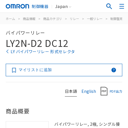
制御機器
Japan
ホーム
>
商品情報
>
商品カテゴリ
>
リレー
>
一般リレー
>
制御盤用
>
バイパワーリレー
LY2N-D2 DC12
LY バイパワーリレー 形式セレクタ
マイリストに追加
日本語
English
PDF出力
商品概要
バイパワーリレー, 2極, シングル接