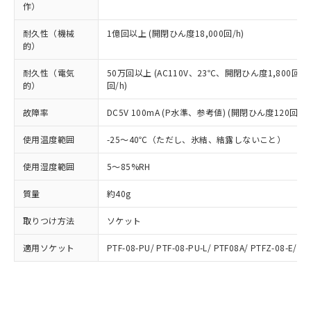
当社は規制貨物を破棄する場合は、完
作）
ル) (DEHP)(別名：DOP) 1000ppm以下、フタル酸ブチ
正式な納期状況および標準価格はお客
ル類) : 1000ppm、
ルベンジル（BBP） 1000ppm以下、フタル酸ジブチル
全に破砕するなど、違法に輸出されな
DBP(フタル酸ジブチル) : 1000ppm、 DIBP(フタル酸ジ
様のお取引先、またはお客様担当のオ
（DBP） 1000ppm以下、フタル酸ジイソブチル
イソブチル) : 1000ppm、 BBP(フタル酸ブチルベンジ
△
一定数には満たないが在庫あり
耐久性（機械
いよう必要な手段を講じます。
1億回以上 (開閉ひん度18,000回/h)
ムロン制御機器販売店・当社販売員に
(DIBP) 1000ppm以下
ル) : 1000ppm、
的）
当社は貴社製品を、核兵器、ミサイ
但し、RoHS指令で産業用監視および制御機器に対する
DEHP(フタル酸ビス(2-エチルヘキシル)) : 1000ppm
ご相談ください。
適用除外項目は除く。
ル、化学兵器、生物兵器またはその他
－
在庫なし(最新の在庫状況につ
オムロン制御機器販売店や当社販売拠
フタル酸エステル類の４物質については閾値を超える意
耐久性（電気
50万回以上 (AC110V、23℃、開閉ひん度1,800回/h
武器並びにこれらの製造装置等に一切
いては、お客様のお取引先、ま
図的な使用がないことを確認しています。
点は「
販売ネットワーク
」をご確認
的）
回/h)
※2 環境保護使用期限
使用いたしません。
たはお客様担当のオムロン制御
ください。
当社は、貴社製品を第三者に販売する
機器販売店・当社販売員にご確
在庫状況および標準価格結果を当社の
故障率
DC5V 100mA (P水準、参考値) (開閉ひん度120回/mi
※2 対応予定月
「ｅ」：有害物質（10物質）のすべてが基
場合は、上記1、2および3の内容を当
認ください)
事前の承諾なく第三者に漏洩または開
準値以下であることを示します。
該第三者に通知します。また当社は、
使用温度範囲
示しないようお願いします。
-25～40℃（ただし、氷結、結露しないこと）
部品在庫の切り替え状況などにより、予定
「10」：通常の使用状況下において有害物
販売先および販売に係わる関係者が違
マイパーツ機能（部品リスト作成サー
空
受注生産機種、また在庫状況の
月が前後することがあります。
質が外部に漏えいし、環境に深刻な影響を
法に輸出するおそれがある場合は、取
使用湿度範囲
5～85%RH
ビス）をご利用いただくには、I-Web
白
情報を公開していない機種
及ぼさない年数を意味します。
り引きをいたしません。
メンバーズにご登録されている必要が
「－」：未確認です。当社販売部門へお問
質量
約40g
あります。
い合わせください。
お客様が当ウェブサイト上で当社にご
取りつけ方法
※3 非含有証明書ダウンロード
ソケット
登録された部品リストについて、当社
および当社の共同利用者が、当社の製
適用ソケット
PTF-08-PU/ PTF-08-PU-L/ PTF08A/ PTFZ-08-E/ P
下記の非含有証明書をダウンロードするこ
品・サービスに関するお客様との取
とができます。
合意する
キャンセル
引・商談に必要な範囲で利用すること
をご了承ください。
EU RoHS指令（10物質）の非含有証明書
※当社の共同利用者とは、
"個人情報
51物質の非含有証明書（当社基準）