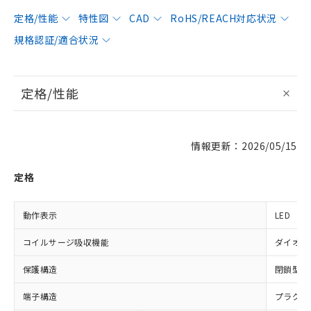
定格/性能
特性図
CAD
RoHS/REACH対応状況
規格認証/適合状況
定格/性能
情報更新：2026/05/15
定格
動作表示
LED
コイルサージ吸収機能
ダイオー
保護構造
閉鎖型（
端子構造
プラグイ