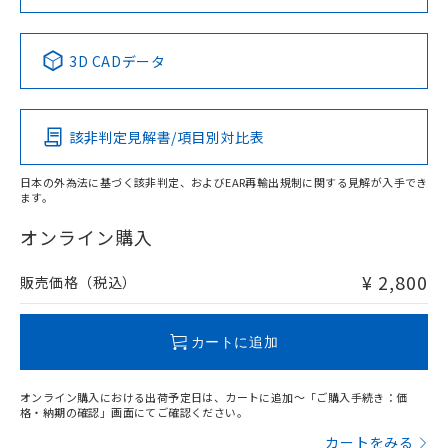
No
No
No
No
中国 RoHS表
※1 ※2
3D CADデータ
この製品の規格認証/適合状況ページへ
Pb
Hg
Cd
Cr(VI)
その他の認証はこちらのページからご検索ください
該非判定見解書/項目別対比表
X
O
O
O
日本の外為法に基づく該非判定、およびEAR再輸出規制に関する見解が入手でき
ます。
"対応済み"や非含有の記載がされた商品であっても、流通
在庫等で未対応品が混在する可能性があります。
オンライン購入
非含有品が必要な際は、弊社営業部門もしくは販売店へお
問い合わせください。
¥ 2,800
販売価格（税込）
この製品のRoHS/REACH対応状況ページへ
カートに追加
オンライン購入における出荷予定日は、カートに追加～「ご購入手続き：価
格・納期の確認」画面にてご確認ください。
カートをみる