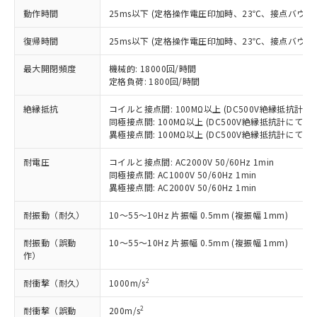
非含有に対応した製品が提供可能な商品で
動作時間
25ms以下 (定格操作電圧印加時、23℃、接点バウン
す。
対応予定：EU RoHS指令（10物質）の非含
復帰時間
25ms以下 (定格操作電圧印加時、23℃、接点バウン
ご利用条件
有に対応した製品に切り替える予定のある
商品です。
最大開閉頻度
機械的: 18000回/時間
対応予定なし：EU RoHS指令（10物質）の
定格負荷: 1800回/時間
以下の条件をお読みいただき、同意のうえ
非含有に非対応の商品で、対応品を出す予
ご利用ください。
絶縁抵抗
コイルと接点間: 100MΩ以上 (DC500V絶縁抵抗計に
定はありません。
同極接点間: 100MΩ以上 (DC500V絶縁抵抗計にて)
調査・確認中：EU RoHS指令（10物質）の
本サービスは、当社制御機器事業取扱
異極接点間: 100MΩ以上 (DC500V絶縁抵抗計にて)
※1 中国RoHS○×表
非含有の対応状況を調査中または確認中の
商品の当社在庫状況および標準価格
商品です。
耐電圧
(税抜)を提供させていただくもので
コイルと接点間: AC2000V 50/60Hz 1min
「○」：最大均質材料含有率が中国RoHSの
非該当品：ライセンス料など無形物で、有
同極接点間: AC1000V 50/60Hz 1min
す。
基準値以下であることを示します。
害物質有無と関係のない商品です。
異極接点間: AC2000V 50/60Hz 1min
当社制御機器事業取扱商品の中には、
「×」：最大均質材料含有率が中国RoHSの
仕入先様の事情により、非含有部品として
本サービスの対象外となる商品もある
基準値を超えていることを示します。
いたものが、含有品と判明した場合などや
耐振動（耐久）
10～55～10Hz 片振幅 0.5mm (複振幅 1mm)
当社は、これら貴社製品のうち、外国
ことをご了承ください。
「－」：未確認です。当社販売部門へお問
むを得ず変更することがあります。
為替および外国貿易法に定める商品
在庫状況および標準価格照会結果は、
い合わせください。
耐振動（誤動
10～55～10Hz 片振幅 0.5mm (複振幅 1mm)
（以下｢規制貨物等」という）を輸出
記載している更新日時点での社内デー
作）
*EU RoHS指令（10物質）：
または国外への提供する場合は、日本
記
タに基づき作成されるものであり、閲
説明
鉛(Pb) 1000ppm以下、 水銀(Hg) 1000ppm以下、 カド
*中国RoHS10物質の基準値 (GB/T26572)：
国政府の輸出許可(または役務取引許
号
覧された時点での実際の在庫および標
ミウム(Cd) 100ppm以下、
2
耐衝撃（耐久）
1000m/s
Pb(鉛) :1000ppm、 Hg(水銀) : 1000ppm、 Cd(カドミウ
可)を取得するなどの必要な手続きを
六価クロム(Cr(Ⅵ)) 1000ppm以下、ポリ臭化ビフェニル
ム) : 100ppm、
準価格とは異なる場合があることをご
類(PBB) 1000ppm以下、ポリ臭化ジフェニルエーテル類
Cr(Ⅵ)(六価クロム) : 1000ppm、 PBBs(ポリ臭化ビフェ
とります。
2
耐衝撃（誤動
了承ください。
200m/s
(PBDE) 1000ppm以下、フタル酸ビス(2-エチルヘキシ
○
一定数以上の在庫あり
ニル類) : 1000ppm、 PBDEs(ポリ臭化ジフェニルエーテ