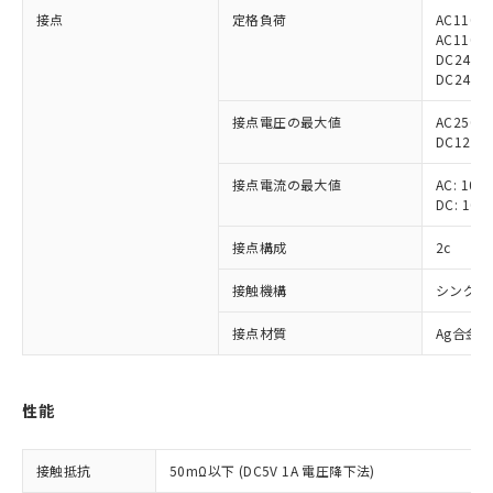
接点
定格負荷
AC110V
AC110V 
DC24V 
DC24V 5
接点電圧の最大値
AC250V
DC125V
接点電流の最大値
AC: 10A
DC: 10A
接点構成
2c
接触機構
シングル
接点材質
Ag合金
性能
※1 対応状況
接触抵抗
50mΩ以下 (DC5V 1A 電圧降下法)
対応済み：EU RoHS指令（10物質）の