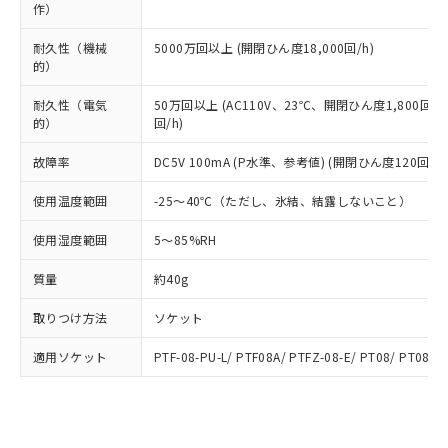
当社は規制貨物を破棄する場合は、完
作）
ル) (DEHP)(別名：DOP) 1000ppm以下、フタル酸ブチ
正式な納期状況および標準価格はお客
ル類) : 1000ppm、
ルベンジル（BBP） 1000ppm以下、フタル酸ジブチル
全に破砕するなど、違法に輸出されな
DBP(フタル酸ジブチル) : 1000ppm、 DIBP(フタル酸ジ
様のお取引先、またはお客様担当のオ
（DBP） 1000ppm以下、フタル酸ジイソブチル
イソブチル) : 1000ppm、 BBP(フタル酸ブチルベンジ
△
一定数には満たないが在庫あり
耐久性（機械
いよう必要な手段を講じます。
5000万回以上 (開閉ひん度18,000回/h)
ムロン制御機器販売店・当社販売員に
(DIBP) 1000ppm以下
ル) : 1000ppm、
的）
当社は貴社製品を、核兵器、ミサイ
但し、RoHS指令で産業用監視および制御機器に対する
DEHP(フタル酸ビス(2-エチルヘキシル)) : 1000ppm
ご相談ください。
適用除外項目は除く。
ル、化学兵器、生物兵器またはその他
－
在庫なし(最新の在庫状況につ
オムロン制御機器販売店や当社販売拠
フタル酸エステル類の４物質については閾値を超える意
耐久性（電気
50万回以上 (AC110V、23℃、開閉ひん度1,800回/h
武器並びにこれらの製造装置等に一切
いては、お客様のお取引先、ま
図的な使用がないことを確認しています。
点は「
販売ネットワーク
」をご確認
的）
回/h)
※2 環境保護使用期限
使用いたしません。
たはお客様担当のオムロン制御
ください。
当社は、貴社製品を第三者に販売する
機器販売店・当社販売員にご確
在庫状況および標準価格結果を当社の
故障率
DC5V 100mA (P水準、参考値) (開閉ひん度120回/mi
※2 対応予定月
「ｅ」：有害物質（10物質）のすべてが基
場合は、上記1、2および3の内容を当
認ください)
事前の承諾なく第三者に漏洩または開
準値以下であることを示します。
該第三者に通知します。また当社は、
使用温度範囲
示しないようお願いします。
-25～40℃（ただし、氷結、結露しないこと）
部品在庫の切り替え状況などにより、予定
「10」：通常の使用状況下において有害物
販売先および販売に係わる関係者が違
マイパーツ機能（部品リスト作成サー
空
受注生産機種、また在庫状況の
月が前後することがあります。
質が外部に漏えいし、環境に深刻な影響を
法に輸出するおそれがある場合は、取
使用湿度範囲
5～85%RH
ビス）をご利用いただくには、I-Web
白
情報を公開していない機種
及ぼさない年数を意味します。
り引きをいたしません。
メンバーズにご登録されている必要が
「－」：未確認です。当社販売部門へお問
質量
約40g
あります。
い合わせください。
お客様が当ウェブサイト上で当社にご
取りつけ方法
※3 非含有証明書ダウンロード
ソケット
登録された部品リストについて、当社
および当社の共同利用者が、当社の製
適用ソケット
PTF-08-PU-L/ PTF08A/ PTFZ-08-E/ PT08/ PT08QN
下記の非含有証明書をダウンロードするこ
品・サービスに関するお客様との取
とができます。
合意する
キャンセル
引・商談に必要な範囲で利用すること
をご了承ください。
EU RoHS指令（10物質）の非含有証明書
※当社の共同利用者とは、
"個人情報
51物質の非含有証明書（当社基準）