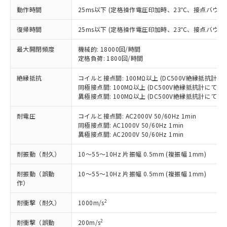
非含有に対応した製品が提供可能な商品で
動作時間
25ms以下 (定格操作電圧印加時、23℃、接点バウン
す。
対応予定：EU RoHS指令（10物質）の非含
復帰時間
25ms以下 (定格操作電圧印加時、23℃、接点バウン
ご利用条件
有に対応した製品に切り替える予定のある
商品です。
最大開閉頻度
機械的: 18000回/時間
対応予定なし：EU RoHS指令（10物質）の
定格負荷: 1800回/時間
以下の条件をお読みいただき、同意のうえ
非含有に非対応の商品で、対応品を出す予
ご利用ください。
絶縁抵抗
コイルと接点間: 100MΩ以上 (DC500V絶縁抵抗計に
定はありません。
同極接点間: 100MΩ以上 (DC500V絶縁抵抗計にて)
調査・確認中：EU RoHS指令（10物質）の
本サービスは、当社制御機器事業取扱
異極接点間: 100MΩ以上 (DC500V絶縁抵抗計にて)
※1 中国RoHS○×表
非含有の対応状況を調査中または確認中の
商品の当社在庫状況および標準価格
商品です。
耐電圧
(税抜)を提供させていただくもので
コイルと接点間: AC2000V 50/60Hz 1min
「○」：最大均質材料含有率が中国RoHSの
非該当品：ライセンス料など無形物で、有
同極接点間: AC1000V 50/60Hz 1min
す。
基準値以下であることを示します。
害物質有無と関係のない商品です。
異極接点間: AC2000V 50/60Hz 1min
当社制御機器事業取扱商品の中には、
「×」：最大均質材料含有率が中国RoHSの
仕入先様の事情により、非含有部品として
本サービスの対象外となる商品もある
基準値を超えていることを示します。
いたものが、含有品と判明した場合などや
耐振動（耐久）
10～55～10Hz 片振幅 0.5mm (複振幅 1mm)
当社は、これら貴社製品のうち、外国
ことをご了承ください。
「－」：未確認です。当社販売部門へお問
むを得ず変更することがあります。
為替および外国貿易法に定める商品
在庫状況および標準価格照会結果は、
い合わせください。
耐振動（誤動
10～55～10Hz 片振幅 0.5mm (複振幅 1mm)
（以下｢規制貨物等」という）を輸出
記載している更新日時点での社内デー
作）
*EU RoHS指令（10物質）：
または国外への提供する場合は、日本
記
タに基づき作成されるものであり、閲
説明
鉛(Pb) 1000ppm以下、 水銀(Hg) 1000ppm以下、 カド
*中国RoHS10物質の基準値 (GB/T26572)：
国政府の輸出許可(または役務取引許
号
覧された時点での実際の在庫および標
ミウム(Cd) 100ppm以下、
2
耐衝撃（耐久）
1000m/s
Pb(鉛) :1000ppm、 Hg(水銀) : 1000ppm、 Cd(カドミウ
可)を取得するなどの必要な手続きを
六価クロム(Cr(Ⅵ)) 1000ppm以下、ポリ臭化ビフェニル
ム) : 100ppm、
準価格とは異なる場合があることをご
類(PBB) 1000ppm以下、ポリ臭化ジフェニルエーテル類
Cr(Ⅵ)(六価クロム) : 1000ppm、 PBBs(ポリ臭化ビフェ
とります。
2
耐衝撃（誤動
了承ください。
200m/s
(PBDE) 1000ppm以下、フタル酸ビス(2-エチルヘキシ
○
一定数以上の在庫あり
ニル類) : 1000ppm、 PBDEs(ポリ臭化ジフェニルエーテ