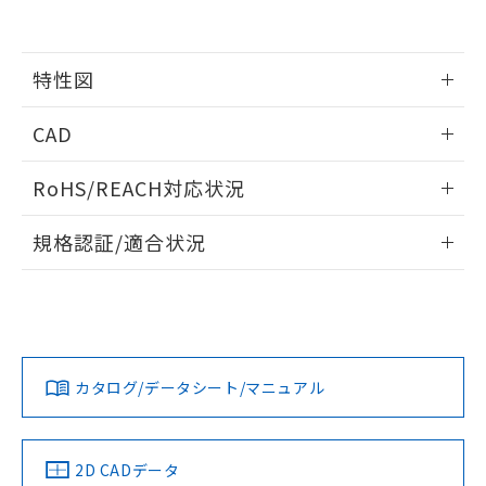
の共同利用に関して"
の「1.共同利
※本証明書は発行日時点で非含有を証明す
用者の範囲」に記載されている法人を
るもので、過去に遡って非含有を証明する
指します。
ものではありません。
特性図
また、RoHS指令のフタル酸エステル類４
物質の対応では、対応完了までの期間は出
情報更新：2026/05/15
CAD
荷製品に未対応品が混在することから備考
欄に対応日を記載しておりました。
開閉容量
ログイン/会員登録いただくと、CADデータをダウンロー
既に当社にて対応品への在庫切替を完了
RoHS/REACH対応状況
ドすることができます。
していることから、特段のことがない限
り、2022年1月12日より割愛しておりま
情報更新：2026/7/29
規格認証/適合状況
す。
ログイン/会員登録
EU RoHS
注意事項・凡例
UL認証
CSA認証
CEマーキング
Yes
Yes
Yes
対応状況
対応予定月
※1
※2
ダウンロードデータをご利用いただく前に、以下を必ずお読
みください。
カタログ/データシート/マニュアル
対応済み
ソフトウェアの使用条件
LR型式承認
DNV型式承認
BV型式承認
KR型式承
（イギリス
（ノルウェー
（フランス
（韓国
船舶規格）
船舶規格）
船舶規格）
船舶規格
中国 RoHS
注意事項・凡例
2D CADデータ