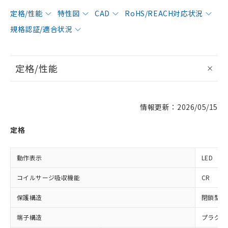
定格/性能
特性図
CAD
RoHS/REACH対応状況
規格認証/適合状況
定格/性能
情報更新：2026/05/15
定格
動作表示
LED
コイルサージ吸収機能
CR
保護構造
閉鎖型（
端子構造
プラグイ