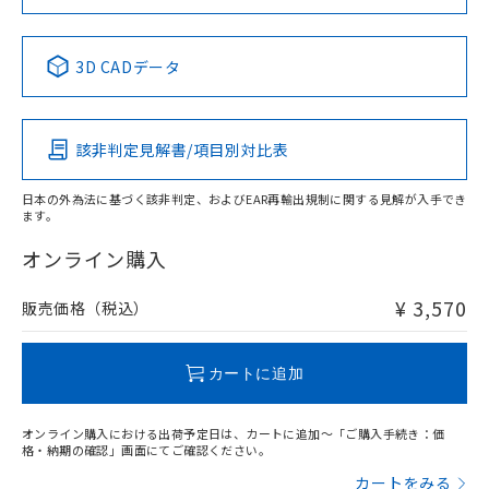
No
No
No
No
中国 RoHS表
※1 ※2
3D CADデータ
この製品の規格認証/適合状況ページへ
Pb
Hg
Cd
Cr(VI)
その他の認証はこちらのページからご検索ください
該非判定見解書/項目別対比表
O
O
O
O
日本の外為法に基づく該非判定、およびEAR再輸出規制に関する見解が入手でき
ます。
"対応済み"や非含有の記載がされた商品であっても、流通
在庫等で未対応品が混在する可能性があります。
オンライン購入
非含有品が必要な際は、弊社営業部門もしくは販売店へお
問い合わせください。
¥ 3,570
販売価格（税込）
この製品のRoHS/REACH対応状況ページへ
カートに追加
オンライン購入における出荷予定日は、カートに追加～「ご購入手続き：価
格・納期の確認」画面にてご確認ください。
カートをみる