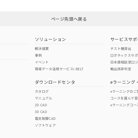
みください。
N/A
N/A
非含有証明書
※3
ページ先頭へ戻る
ダウンロードはこちら
型式承認
NK型式承認
ABS型式承認
韓国
（日本
（アメリカ
ソリューション
サービスサポ
舶規格）
船舶規格）
船舶規格）
解決提案
テスト機貸出
事例
ロボティクスサ
No
No
イベント
日本語相談窓口
現場データ活用サービスi-BELT
輸出該非判定
I)
PBBs
PBDEs
DBP
ダウンロードセンタ
eラーニング
この製品の規格認証/適合
その他の認証はこちらのページからご
カタログ
eラーニングのご
マニュアル
コースを選んで受
O
O
O
2D CAD
eラーニングコー
3D CAD
電気制御CAD
在庫等で未対応品が混在する可能性があります。
ソフトウェア
問い合わせください。