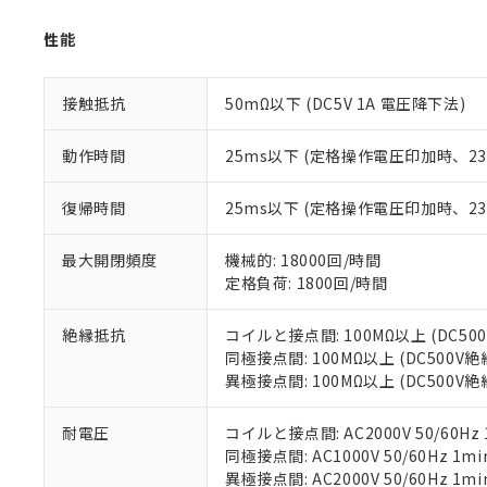
「－」：未確認で
鉛(Pb) 1000ppm以下、
くものです。
う）を輸出ま
記
説明
六価クロム(Cr(Ⅵ)) 1
当社制御機器
などの必要な
性能
フタル酸ビス(2-エチルヘ
号
*中国RoHS10物質の基準値 
ル（DBP） 1000ppm
在庫状況およ
当社は規制貨
Pb(鉛) :1000ppm、 Hg
但し、RoHS指令で産
のであり、閲
ます。
Cr(Ⅵ)(六価クロム) : 
フタル酸エステル類の４
○
一定数以
DBP(フタル酸ジブチル) :
接触抵抗
50mΩ以下 (DC5V 1A 電圧降下法)
い。
当社は貴社製
DEHP(フタル酸ビス(2-エ
正式な納期状
置等に一切使
当社販売員に
※2 対応予定月
△
一定数に
当社は、貴社
動作時間
25ms以下 (定格操作電圧印加時、
オムロン制御
また当社は、
※2 環境保護使
在庫状況およ
部品在庫の切り替
たしません。
－
在庫なし
復帰時間
25ms以下 (定格操作電圧印加時、
す。
「ｅ」：有害物質
機器販売
マイパーツ機
「10」：通常の
最大開閉頻度
機械的: 18000回/時間
ている必要が
味します。
空
受注生産
定格負荷: 1800回/時間
お客様が当ウ
※3 非含有証明
「－」：未確認で
白
が、当社の製
さい。
絶縁抵抗
コイルと接点間: 100MΩ以上 (DC5
下記の非含有証明
※当社の共同
同極接点間: 100MΩ以上 (DC500V
いる法人を指
異極接点間: 100MΩ以上 (DC500V
EU RoHS指令（
51物質の非含有証
※本証明書は発行
耐電圧
コイルと接点間: AC2000V 50/60Hz 
また、RoHS指
同極接点間: AC1000V 50/60Hz 1mi
混在することから
異極接点間: AC2000V 50/60Hz 1mi