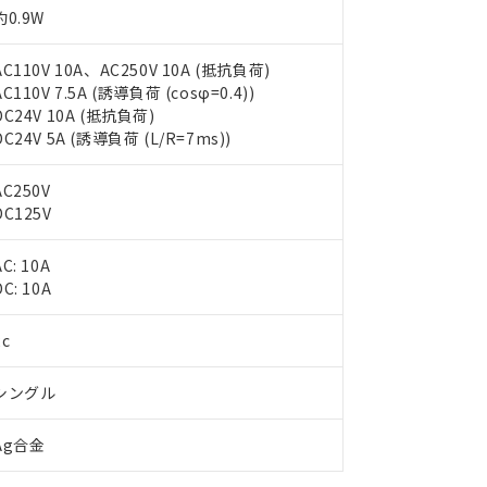
約0.9W
AC110V 10A、AC250V 10A (抵抗負荷)
AC110V 7.5A (誘導負荷 (cosφ=0.4))
DC24V 10A (抵抗負荷)
DC24V 5A (誘導負荷 (L/R=7ms))
AC250V
DC125V
AC: 10A
DC: 10A
 RoHS指令（10物質）の非含有に対応した製品が提供可能な商品です
oHS指令（10物質）の非含有に対応した製品に切り替える予定のある
2c
 RoHS指令（10物質）の非含有に非対応の商品で、対応品を出す予
 RoHS指令（10物質）の非含有の対応状況を調査中または確認中の
ンス料など無形物で、有害物質有無と関係のない商品です。
シングル
○×表
より、非含有部品としていたものが、含有品と判明した場合などやむ
みいただき、同意のうえご利用ください。
Ag合金
材料含有率が中国RoHSの基準値以下であることを示します。
材料含有率が中国RoHSの基準値を超えていることを示します。
、当社制御機器事業取扱商品の当社在庫状況および標準価格(税抜)
ら貴社製品のうち、外国為替および外国貿易法に定める商品（以下｢
質）：