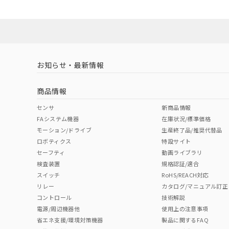
ダウンロードデータをご利用いただく前に、以下を必ずお読
Yes
Yes
Yes
対応状況
対応予定月
※1
※2
ソフトウェアの使用条件
対応済み
LR型式承認
DNV型式承認
BV型式承認
KR
（イギリス
（ノルウェー
（フランス
（
お知らせ・最新情報
中国 RoHS
注意事項・凡例
船舶規格）
船舶規格）
船舶規格）
船
商品情報
Yes
No
No
No
中国 RoHS表
※1 ※2
センサ
新商品情報
FAシステム機器
在庫状況/標準価格
Pb
Hg
Cd
Cr(V
モーション/ドライブ
生産終了品/推奨代替品
ロボティクス
特設サイト
セーフティ
動画ライブラリ
検査装置
規格認証/適合
O
O
O
O
スイッチ
RoHS/REACH対応
リレー
カタログ/マニュアル訂正
コントロール
技術解説
"対応済み"や非含有の記載がされた商品であっても、流通
電源/周辺機器他
使用上の注意事項
非含有品が必要な際は、弊社営業部門もしくは販売店へお
省エネ支援/環境対策機器
製品に関するFAQ