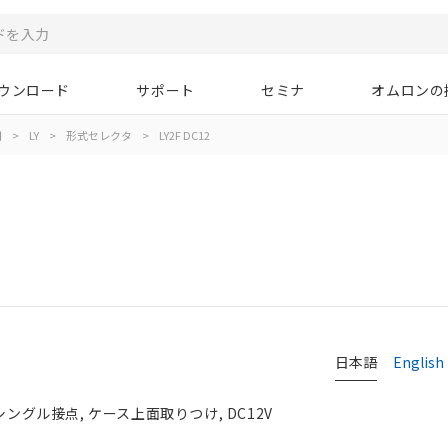
ウンロード
サポート
セミナ
オムロンの
用
>
LY
>
形式セレクタ
>
LY2F DC12
日本語
English
シングル接点, ケース上面取りつけ, DC12V