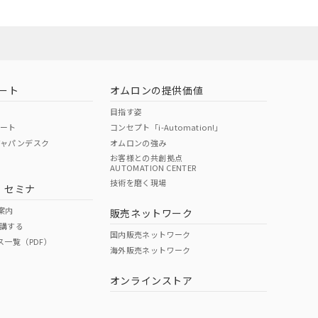
ート
オムロンの提供価値
目指す姿
ポート
コンセプト「i-Automation!」
ジャパンデスク
オムロンの強み
お客様との共創拠点
AUTOMATION CENTER
DIBP
BBP
DEHP
環境保護
技術を磨く現場
・セミナ
状況ページへ
使用期限
検索ください
案内
販売ネットワーク
講する
O
O
O
e
国内販売ネットワーク
ス一覧（PDF）
海外販売ネットワーク
オンラインストア