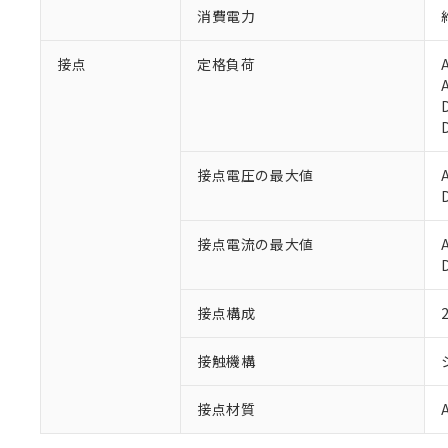
消費電力
接点
定格負荷
接点電圧の最大値
※1 対応状況
接点電流の最大値
対応済み：EU
対応予定：EU R
接点構成
対応予定なし：EU
調査・確認中：EU
ご利用条件
非該当品：ライセ
接触機構
※1 中国RoHS
仕入先様の事情に
があります。
以下の条件をお読
接点材質
「○」：最大均質
「×」：最大均質
本サービスは
当社は、これ
*EU RoHS指令（10物