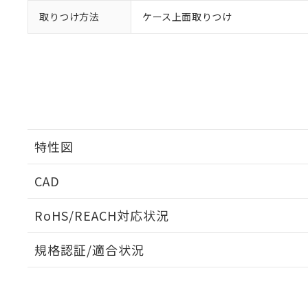
取りつけ方法
ケース上面取りつけ
特性図
CAD
開閉容量
ログイン/会員登録いただくと、CADデータをダウンロ
RoHS/REACH対応状況
規格認証/適合状況
EU RoHS
注意事項・凡例
UL認証
CSA認証
CEマーキング