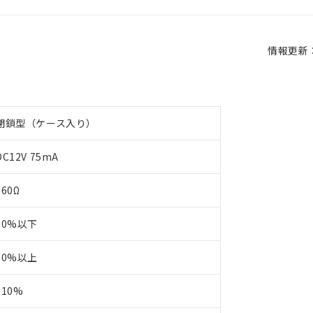
情報更新：2
閉鎖型（ケース入り）
DC12V 75mA
160Ω
80%以下
10%以上
110%