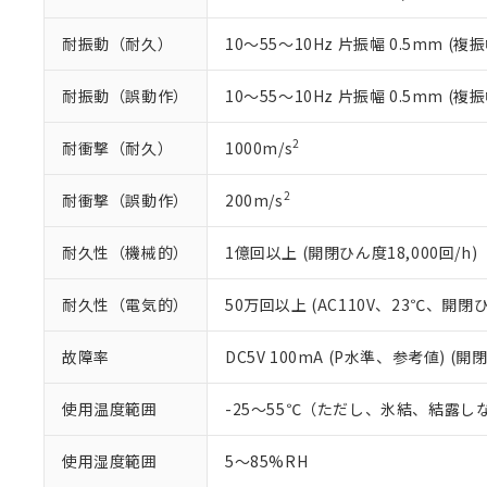
既に当社にて対応
り割愛しておりま
耐振動（耐久）
10～55～10Hz 片振幅 0.5mm (複振
耐振動（誤動作）
10～55～10Hz 片振幅 0.5mm (複振
2
耐衝撃（耐久）
1000m/s
2
耐衝撃（誤動作）
200m/s
耐久性（機械的）
1億回以上 (開閉ひん度18,000回/h)
耐久性（電気的）
50万回以上 (AC110V、23℃、開閉ひ
故障率
DC5V 100mA (P水準、参考値) (開
使用温度範囲
-25～55℃（ただし、氷結、結露し
使用湿度範囲
5～85%RH