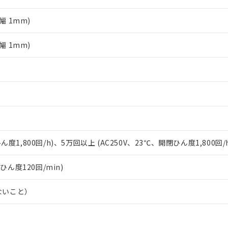
品への在庫切替を完了していることから、特段のことがない限り、20
す。
幅 1mm)
幅 1mm)
ん度1,800回/h)、5万回以上 (AC250V、23℃、開閉ひん度1,800回/
閉ひん度120回/min)
ないこと）